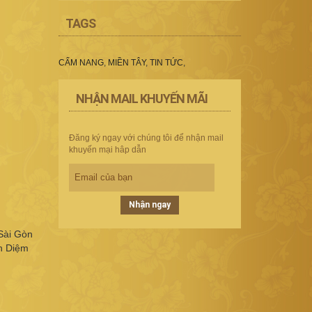
TAGS
CẨM NANG
,
MIỀN TÂY
,
TIN TỨC
,
NHẬN MAIL KHUYẾN MÃI
Đăng ký ngay với chúng tôi để nhận mail
khuyến mại hâp dẫn
Nhận ngay
Sài Gòn
h Diệm