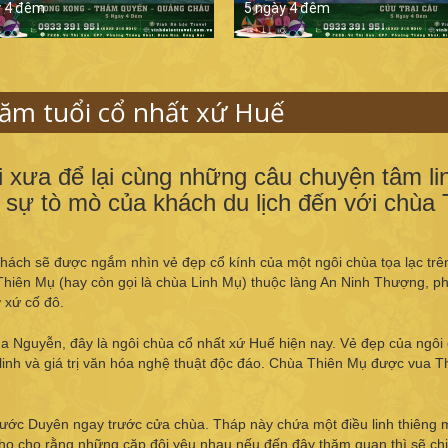
y 4 đêm
5 ngày 4 đêm
ăm tuổi cổ nhất xứ Huế
ời xưa để lại cùng những câu chuyện tâm li
t sự tò mò của khách du lịch đến với chùa 
ách sẽ được ngắm nhìn vẻ đẹp cổ kính của một ngôi chùa tọa lạc trê
iên Mụ (hay còn gọi là chùa Linh Mụ) thuộc làng An Ninh Thượng, 
 xứ cố đô.
 Nguyễn, đây là ngôi chùa cổ nhất xứ Huế hiện nay. Vẻ đẹp của ngôi
 linh và giá trị văn hóa nghệ thuật độc đáo. Chùa Thiên Mụ được vua Th
ước Duyên ngay trước cửa chùa. Tháp này chứa một điều linh thiêng 
, họ cho rằng những cặp đôi yêu nhau nếu đến đây thăm quan thì sẽ chi