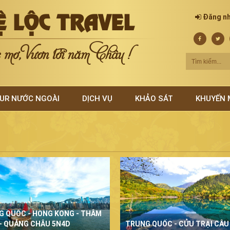
Ệ LỘC TRAVEL
Đăng n
mơ, Vươn tới năm Châu !
UR NƯỚC NGOÀI
DỊCH VỤ
KHẢO SÁT
KHUYẾN 
G QUỐC - HONG KONG - THÂM
- QUẢNG CHÂU 5N4D
TRUNG QUỐC - CỬU TRẠI CÂU