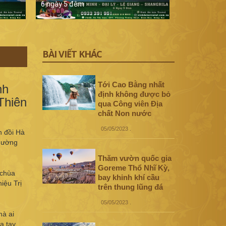
6 ngày 5 đêm
5 ngày 4 đê
BÀI VIẾT KHÁC
Tới Cao Bằng nhất
nh
định không được bỏ
Thiên
qua Công viên Địa
chất Non nước
05/05/2023
.
n đồi Hà
phường
Thăm vườn quốc gia
Goreme Thổ Nhĩ Kỳ,
 chùa
bay khinh khí cầu
iệu Trị
trên thung lũng đá
05/05/2023
.
mà ai
a tay