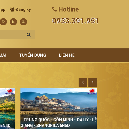
Hotline
hập
Đăng ký
0933.391.951
MÃI
TUYỂN DỤNG
LIÊN HỆ
TRUNG QUỐC - CÔN MINH - ĐẠI LÝ - LỆ
THÁI LAN Đ
 5N4D
GIANG - SHANGRILA 6N5D
5N4D