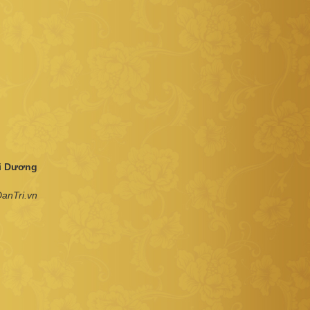
i Dương
anTri.vn