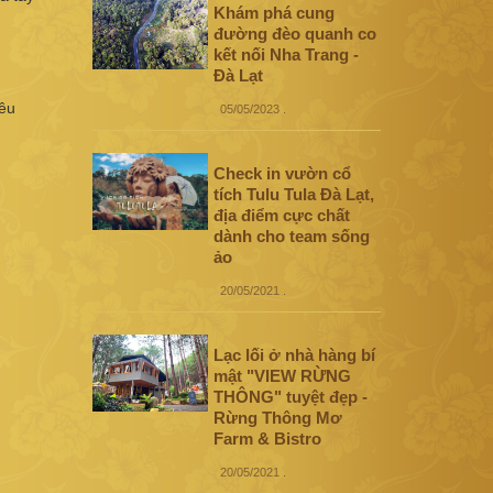
Khám phá cung
đường đèo quanh co
kết nối Nha Trang -
Đà Lạt
iêu
05/05/2023
.
Check in vườn cổ
tích Tulu Tula Đà Lạt,
địa điểm cực chất
dành cho team sống
ảo
20/05/2021
.
Lạc lối ở nhà hàng bí
mật "VIEW RỪNG
THÔNG" tuyệt đẹp -
Rừng Thông Mơ
Farm & Bistro
20/05/2021
.