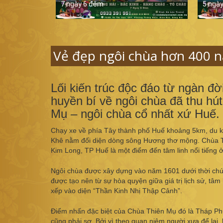
7 ngày 6 đêm
5 ngà
Vẻ đẹp ngôi chùa hơn 400 n
Lối kiến trúc độc đáo từ ngàn đ
huyền bí về ngôi chùa đã thu hú
Mụ – ngôi chùa cổ nhất xứ Huế.
Chạy xe về phía Tây thành phố Huế khoảng 5km, du kh
Khê nằm đối diện dòng sông Hương thơ mộng. Chùa Th
Kim Long, TP Huế là một điểm đến tâm linh nổi tiếng ở
Ngôi chùa được xây dựng vào năm 1601 dưới thời chúa
được tạo nên từ sự hòa quyện giữa giá trị lịch sử, tâm
xếp vào diện “Thần Kinh Nhị Thập Cảnh”.
Điểm nhấn đặc biệt của Chùa Thiên Mụ đó là Tháp Ph
cũng phải sợ. Bởi vì theo quan niệm người xưa để lại