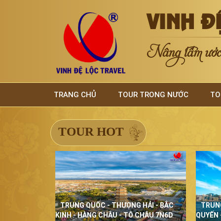
VINH Đ
Nâng tầm ước 
TRANG CHỦ
TOUR TRONG NƯỚC
TO
TOUR HOT
TRUNG QUỐC - THƯỢNG HẢI - BẮC
TRUN
KINH - HÀNG CHÂU - TÔ CHÂU 7N6D
QUYẾN 