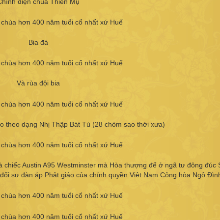
Chính điện chùa Thiên Mụ
Bia đá
Và rùa đội bia
 theo dạng Nhị Thập Bát Tú (28 chòm sao thời xưa)
à chiếc Austin A95 Westminster mà Hòa thượng để ở ngã tư đông đúc 
 đối sự đàn áp Phật giáo của chính quyền Việt Nam Cộng hòa Ngô Đìn