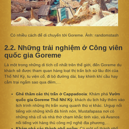
Có nhiều cách để di chuyển tới Goreme. Ảnh: randomstash
2.2. Những trải nghiệm ở Công viên
quốc gia Goreme
Là một trong những di tích cổ nhất trên thế giới, đến Goreme du
khách sẽ được tham quan hàng loạt thị trấn lịch sử lâu đời của
Thổ Nhĩ Kỳ, tu viện cổ, đi bộ đường dài, bay khinh khí cầu hay
cắm trại ngắm sao qua đêm,…
Ghé thăm các thị trấn ở Cappadocia
: Khám phá
Vườn
quốc gia Goreme Thổ Nhĩ Kỳ
, khách du lịch hãy thêm vào
lịch trình những thị trấn xung quanh thú vị khác. Urgup nổi
tiếng với những khối đá hình nón, Mustafapasa nơi có
những nhà cổ và nhà thờ chạm khắc tinh xảo, và Avanos
nổi tiếng với hàng thủ công mỹ nghệ địa phương,…
Khám phá các thành phố ngầm
: Có một số thành phố