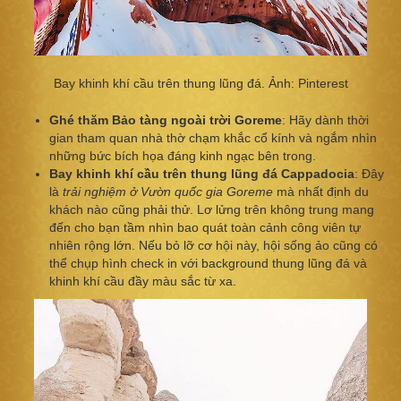
Bay khinh khí cầu trên thung lũng đá. Ảnh: Pinterest
Ghé thăm Bảo tàng ngoài trời Goreme
: Hãy dành thời
gian tham quan nhà thờ chạm khắc cổ kính và ngắm nhìn
những bức bích họa đáng kinh ngạc bên trong.
Bay khinh khí cầu trên thung lũng đá Cappadocia
: Đây
là
trải nghiệm ở Vườn quốc gia Goreme
mà nhất định du
khách nào cũng phải thử. Lơ lửng trên không trung mang
đến cho bạn tầm nhìn bao quát toàn cảnh công viên tự
nhiên rộng lớn. Nếu bỏ lỡ cơ hội này, hội sống ảo cũng có
thể chụp hình check in với background thung lũng đá và
khinh khí cầu đầy màu sắc từ xa.