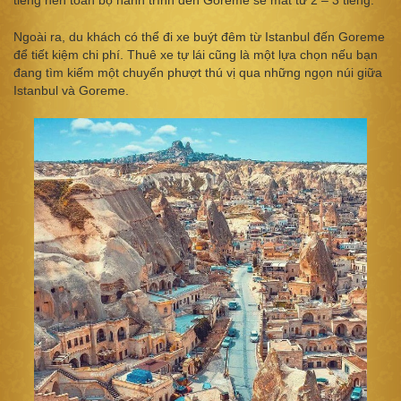
Ngoài ra, du khách có thể đi xe buýt đêm từ Istanbul đến Goreme
để tiết kiệm chi phí. Thuê xe tự lái cũng là một lựa chọn nếu bạn
đang tìm kiếm một chuyến phượt thú vị qua những ngọn núi giữa
Istanbul và Goreme.