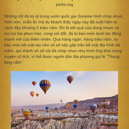
parks.org
Những cột đá kỳ dị trong
vườn quốc gia Goreme
hình chóp nhọn,
hình nón, xoắn ốc mà du khách thấy ngày nay đã xuất hiện từ
cách đây khoảng 5 triệu năm. Đó là kết quả của dung nham và
tro núi lửa phun trào, cùng với đất, đá bị bào mòn dưới tác động
mạnh mẽ của thiên nhiên. Qua hàng ngàn, hàng triệu năm, sự
bào mòn bề mặt tạo nên vô số nếp gấp trên bề mặt địa hình đá
mềm, tạo thành vô số cột đá chóp nhọn như hình ống khói trong
truyện cổ tích, vì thế được người dân địa phương gọi là “Thung
lũng nấm”.