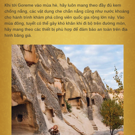
Khi tới Goreme vào mùa hè, hãy luôn mang theo đầy đủ kem
chống nắng, các vật dụng che chắn nắng cũng như nước khoáng
cho hành trình khám phá công viên quốc gia rộng lớn này. Vào
mùa đông, tuyết có thể gây khó khăn khi đi bộ trên đường mòn,
hãy mang theo các thiết bị phù hợp để đảm bảo an toàn trên địa
hình băng giá.