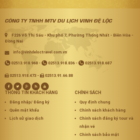
CÔNG TY TNHH MTV DU LỊCH VINH ĐỆ LỘC
F226 Võ Thị Sáu - Khu phố 7, Phường Thống Nhất - Biên Hòa -
Đồng Nai
info@vinhdeloctravel.com.vn
02513.918.968
-
02513.918.836
-
02513.918.687
02513.918.473 -
02513.91.66.88
THÔNG TIN KHÁCH HÀNG
CHÍNH SÁCH
Đăng nhập/ Đăng ký
Quy định chung
Quên mật khẩu
Chính sách khách hàng
Lịch sử giao dịch
Chính sách đăng ký tour và
nhận vé
Chính sách bảo mật