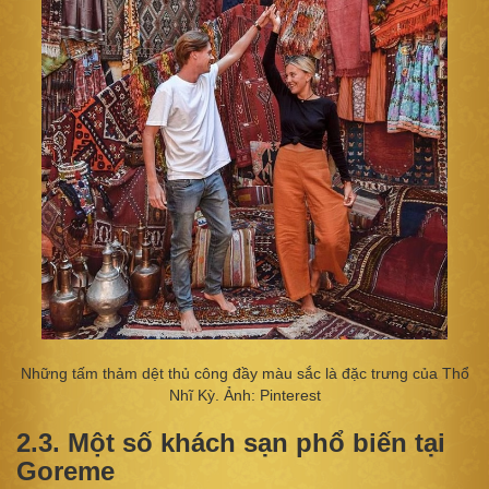
Những tấm thảm dệt thủ công đầy màu sắc là đặc trưng của Thổ
Nhĩ Kỳ. Ảnh: Pinterest
2.3. Một số khách sạn phổ biến tại
Goreme