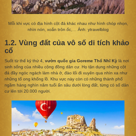
Mỗi khi vực có địa hình cột đá khác nhau như hình chóp nhọn,
nhìn nón, xoắn trôn ốc,… Ảnh: ytravelblog
1.2. Vùng đất của vô số di tích khảo
cổ
Suốt từ thế kỷ thứ 4,
vườn quốc gia Goreme Thổ Nhĩ Kỳ
là nơi
sinh sống của nhiều cộng đồng dân cư. Họ tận dụng những cột
đá đầy ngóc ngách làm nhà ở, đào lối đi xuyên qua nhìn xa như
những tổ ong khổng lồ. Khu vực này còn có những thành phố
ngầm hàng nghìn năm tuổi ẩn sâu dưới lòng đất, từng có số dân
cư lên tới 20.000 người.