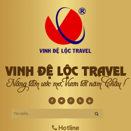
VINH ĐỆ LỘC TRAVEL
Nâng tầm ước mơ, Vươn tới năm Châu !
Hotline