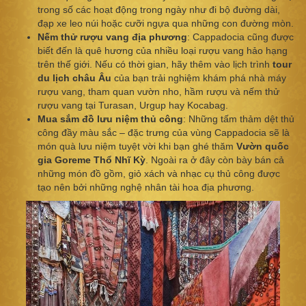
trong số các hoạt động trong ngày như đi bộ đường dài,
đạp xe leo núi hoặc cưỡi ngựa qua những con đường mòn.
Nếm thử rượu vang địa phương
: Cappadocia cũng được
biết đến là quê hương của nhiều loại rượu vang hảo hạng
trên thế giới. Nếu có thời gian, hãy thêm vào lịch trình
tour
du lịch châu Âu
của bạn trải nghiệm khám phá nhà máy
rượu vang, tham quan vườn nho, hầm rượu và nếm thử
rượu vang tại Turasan, Urgup hay Kocabag.
Mua sắm đồ lưu niệm thủ công
: Những tấm thảm dệt thủ
công đầy màu sắc – đặc trưng của vùng Cappadocia sẽ là
món quà lưu niệm tuyệt vời khi bạn ghé thăm
Vườn quốc
gia Goreme Thổ Nhĩ Kỳ
. Ngoài ra ở đây còn bày bán cả
những món đồ gồm, giỏ xách và nhạc cụ thủ công được
tạo nên bởi những nghệ nhân tài hoa địa phương.