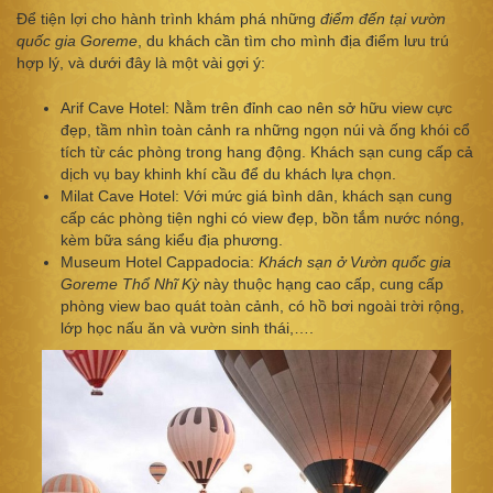
Để tiện lợi cho hành trình khám phá những
điểm đến tại vườn
quốc gia Goreme
, du khách cần tìm cho mình địa điểm lưu trú
hợp lý, và dưới đây là một vài gợi ý:
Arif Cave Hotel: Nằm trên đỉnh cao nên sở hữu view cực
đẹp, tầm nhìn toàn cảnh ra những ngọn núi và ống khói cổ
tích từ các phòng trong hang động. Khách sạn cung cấp cả
dịch vụ bay khinh khí cầu để du khách lựa chọn.
Milat Cave Hotel: Với mức giá bình dân, khách sạn cung
cấp các phòng tiện nghi có view đẹp, bồn tắm nước nóng,
kèm bữa sáng kiểu địa phương.
Museum Hotel Cappadocia:
Khách sạn ở Vườn quốc gia
Goreme Thổ Nhĩ Kỳ
này thuộc hạng cao cấp, cung cấp
phòng view bao quát toàn cảnh, có hồ bơi ngoài trời rộng,
lớp học nấu ăn và vườn sinh thái,….