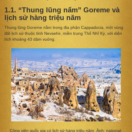
1.1. “Thung lũng nấm” Goreme và
lịch sử hàng triệu năm
Thung lũng Goreme nằm trong địa phận Cappadocia, một vùng
đất lịch sử thuộc tỉnh Nevsehir, miền trung Thổ Nhĩ Kỳ, với diện
tích khoảng 43 dặm vuông.
Công viên quốc gia có lịch sử hàng triệu năm. Ảnh: national-