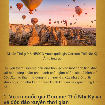
Di sản Thế giới UNESCO Vườn quốc gia Goreme Thổ Nhĩ Kỳ.
Ảnh: tmgrup
Chuyến thăm Goreme như đưa bạn lạc vào một hành tinh khác
với hoạt động khám phá thành phố ngầm bí ẩn, cột đá hình thù
độc đáo tạo thành từ dung nham núi lửa, các nhà thờ, di tích
khảo cổ, cũng như lơ lửng trên khinh khí cầu bay qua thung lũng
đá,…
1. Vườn quốc gia Goreme Thổ Nhĩ Kỳ và
vẻ độc đáo xuyên thời gian