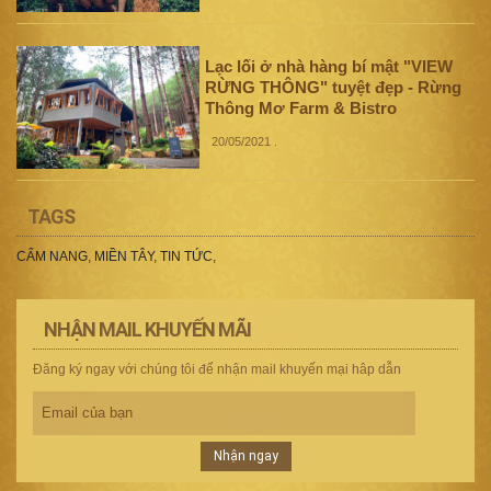
Lạc lối ở nhà hàng bí mật "VIEW
RỪNG THÔNG" tuyệt đẹp - Rừng
Thông Mơ Farm & Bistro
20/05/2021
.
TAGS
CẨM NANG
,
MIỀN TÂY
,
TIN TỨC
,
NHẬN MAIL KHUYẾN MÃI
Đăng ký ngay với chúng tôi để nhận mail khuyến mại hâp dẫn
Nhận ngay