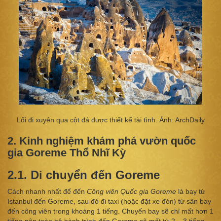
Lối đi xuyên qua cột đá được thiết kế tài tình. Ảnh: ArchDaily
2. Kinh nghiệm khám phá vườn quốc
gia Goreme Thổ Nhĩ Kỳ
2.1. Di chuyển đến Goreme
Cách nhanh nhất để đến
Công viên Quốc gia Goreme
là bay từ
Istanbul đến Goreme, sau đó đi taxi (hoặc đặt xe đón) từ sân bay
đến công viên trong khoảng 1 tiếng. Chuyến bay sẽ chỉ mất hơn 1
tiếng nên toàn bộ hành trình đến Goreme sẽ mất từ 2 – 3 tiếng.