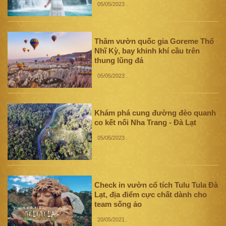
05/05/2023
.
Thăm vườn quốc gia Goreme Thổ
Nhĩ Kỳ, bay khinh khí cầu trên
thung lũng đá
05/05/2023
.
Khám phá cung đường đèo quanh
co kết nối Nha Trang - Đà Lạt
05/05/2023
.
Check in vườn cổ tích Tulu Tula Đà
Lạt, địa điểm cực chất dành cho
team sống ảo
20/05/2021
.