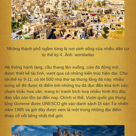
Những thành phố ngầm từng là nơi sinh sống của nhiều dân cư
từ thế kỷ 4. Ảnh: worldatlas
Hệ thống hành lang, cầu thang lên xuống, cửa đá đóng mở,…
được thiết kế tài tình, vượt qua cả những kiến trúc hiện đại. Cho
tới thế kỷ 9-11, có tới 500 nhà thờ tại thung lũng đá này, nhiều
trong số đó được tô điểm bởi những trụ đá đục đẽo khá tinh xảo,
chạm khắc hoa văn, trang trí tranh bích hoạ nhiều hình thù độc
đáo vẫn còn tồn tại đến nay. Chính vì thế,
Vườn quốc gia thung
lũng Goreme
được UNESCO ghi vào danh sách Di sản Tự nhiên
năm 1985 và giờ đây được xem là một trong những địa điểm
khảo cổ nổi tiếng nhất thế giới.