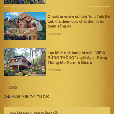
Check in vườn cổ tích Tulu Tula Đà
Lạt, địa điểm cực chất dành cho
team sống ảo
20/05/2021
.
Lạc lối ở nhà hàng bí mật "VIEW
RỪNG THÔNG" tuyệt đẹp - Rừng
Thông Mơ Farm & Bistro
20/05/2021
.
TAGS
CẨM NANG
,
MIỀN TÂY
,
TIN TỨC
,
NHẬN MAIL KHUYẾN MÃI