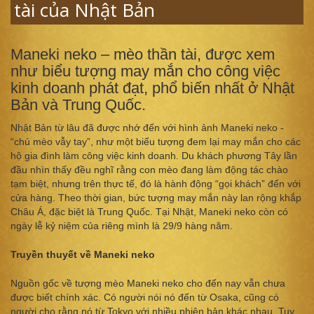
tài của Nhật Bản
Maneki neko – mèo thần tài, được xem
như biểu tượng may mắn cho công việc
kinh doanh phát đạt, phổ biến nhất ở Nhật
Bản và Trung Quốc.
Nhật Bản từ lâu đã được nhớ đến với hình ảnh Maneki neko -
“chú mèo vẫy tay”, như một biểu tượng đem lại may mắn cho các
hộ gia đình làm công việc kinh doanh. Du khách phương Tây lần
đầu nhìn thấy đều nghĩ rằng con mèo đang làm động tác chào
tạm biệt, nhưng trên thực tế, đó là hành động “gọi khách” đến với
cửa hàng. Theo thời gian, bức tượng may mắn này lan rộng khắp
Châu Á, đặc biệt là Trung Quốc. Tại Nhật, Maneki neko còn có
ngày lễ kỷ niệm của riêng mình là 29/9 hàng năm.
Truyền thuyết về Maneki neko
Nguồn gốc về tượng mèo Maneki neko cho đến nay vẫn chưa
được biết chính xác. Có người nói nó đến từ Osaka, cũng có
người cho rằng nó từ Tokyo với nhiều phiên bản khác nhau. Tuy