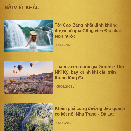
BÀI VIẾT KHÁC
Tới Cao Bằng nhất định không
được bỏ qua Công viên Địa chất
Non nước
05/05/2023
.
Thăm vườn quốc gia Goreme Thổ
Nhĩ Kỳ, bay khinh khí cầu trên
thung lũng đá
05/05/2023
.
Khám phá cung đường đèo quanh
co kết nối Nha Trang - Đà Lạt
05/05/2023
.