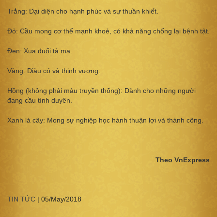
Trắng: Đại diện cho hạnh phúc và sự thuần khiết.
Đỏ: Cầu mong cơ thể mạnh khoẻ, có khả năng chống lại bệnh tật.
Đen: Xua đuổi tà ma.
Vàng: Diàu có và thịnh vượng.
Hồng (không phải màu truyền thống): Dành cho những người
đang cầu tình duyên.
Xanh lá cây: Mong sự nghiệp học hành thuận lợi và thành công.
Theo VnExpress
TIN TỨC
|
05/May/2018