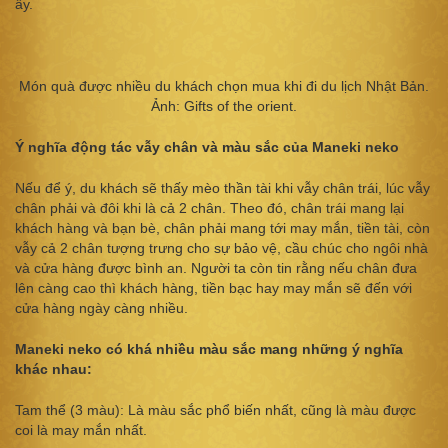
ấy.
Món quà được nhiều du khách chọn mua khi đi du lịch Nhật Bản.
Ảnh: Gifts of the orient.
Ý nghĩa động tác vẫy chân và màu sắc của Maneki neko
Nếu để ý, du khách sẽ thấy mèo thần tài khi vẫy chân trái, lúc vẫy
chân phải và đôi khi là cả 2 chân. Theo đó, chân trái mang lại
khách hàng và bạn bè, chân phải mang tới may mắn, tiền tài, còn
vẫy cả 2 chân tượng trưng cho sự bảo vệ, cầu chúc cho ngôi nhà
và cửa hàng được bình an. Người ta còn tin rằng nếu chân đưa
lên càng cao thì khách hàng, tiền bạc hay may mắn sẽ đến với
cửa hàng ngày càng nhiều.
Maneki neko có khá nhiều màu sắc mang những ý nghĩa
khác nhau:
Tam thể (3 màu): Là màu sắc phổ biến nhất, cũng là màu được
coi là may mắn nhất.