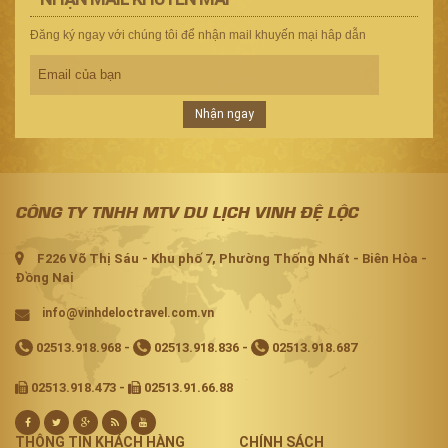
Đăng ký ngay với chúng tôi để nhận mail khuyến mại hâp dẫn
Nhận ngay
CÔNG TY TNHH MTV DU LỊCH VINH ĐỆ LỘC
F226 Võ Thị Sáu - Khu phố 7, Phường Thống Nhất - Biên Hòa -
Đồng Nai
info@vinhdeloctravel.com.vn
02513.918.968
-
02513.918.836
-
02513.918.687
02513.918.473 -
02513.91.66.88
THÔNG TIN KHÁCH HÀNG
CHÍNH SÁCH