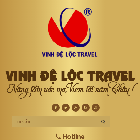
VINH ĐỆ LỘC TRAVEL
Nâng tầm ước mơ, Vươn tới năm Châu !
Hotline