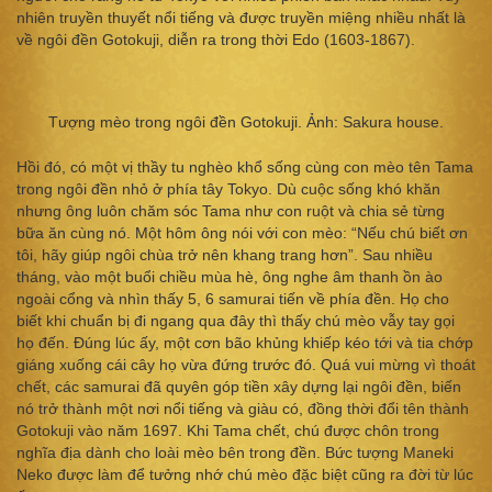
nhiên truyền thuyết nổi tiếng và được truyền miệng nhiều nhất là
về ngôi đền Gotokuji, diễn ra trong thời Edo (1603-1867).
Tượng mèo trong ngôi đền Gotokuji. Ảnh: Sakura house.
Hồi đó, có một vị thầy tu nghèo khổ sống cùng con mèo tên Tama
trong ngôi đền nhỏ ở phía tây Tokyo. Dù cuộc sống khó khăn
nhưng ông luôn chăm sóc Tama như con ruột và chia sẻ từng
bữa ăn cùng nó. Một hôm ông nói với con mèo: “Nếu chú biết ơn
tôi, hãy giúp ngôi chùa trở nên khang trang hơn”. Sau nhiều
tháng, vào một buổi chiều mùa hè, ông nghe âm thanh ồn ào
ngoài cổng và nhìn thấy 5, 6 samurai tiến về phía đền. Họ cho
biết khi chuẩn bị đi ngang qua đây thì thấy chú mèo vẫy tay gọi
họ đến. Đúng lúc ấy, một cơn bão khủng khiếp kéo tới và tia chớp
giáng xuống cái cây họ vừa đứng trước đó. Quá vui mừng vì thoát
chết, các samurai đã quyên góp tiền xây dựng lại ngôi đền, biến
nó trở thành một nơi nổi tiếng và giàu có, đồng thời đổi tên thành
Gotokuji vào năm 1697. Khi Tama chết, chú được chôn trong
nghĩa địa dành cho loài mèo bên trong đền. Bức tượng Maneki
Neko được làm để tưởng nhớ chú mèo đặc biệt cũng ra đời từ lúc