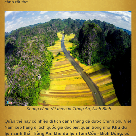
cảnh rất thơ.
Khung cảnh rất thơ của Tràng An, Ninh Bình
Quần thể này có nhiều di tích danh thắng đã được Chính phủ Việt
Nam xếp hạng di tích quốc gia đặc biệt quan trọng như
Khu du
lịch sinh thái Tràng An, khu du lịch Tam Cốc - Bích Động, cố