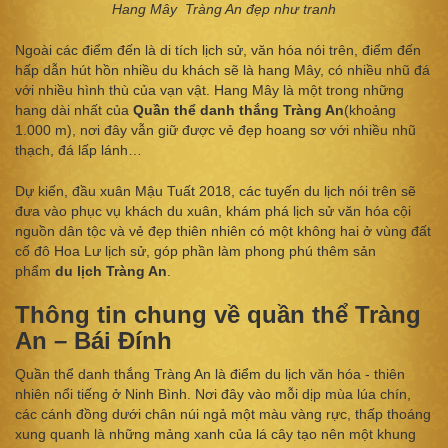
Hang Mây Tràng An đẹp như tranh
Ngoài các điểm đến là di tích lịch sử, văn hóa nói trên, điểm đến
hấp dẫn hút hồn nhiều du khách sẽ là hang Mây, có nhiều nhũ đá
với nhiều hình thù của vạn vật. Hang Mây là một trong những
hang dài nhất của
Quần thể danh thắng Tràng An
(khoảng
1.000 m), nơi đây vẫn giữ được vẻ đẹp hoang sơ với nhiều nhũ
thạch, đá lấp lánh…
Dự kiến, đầu xuân Mậu Tuất 2018, các tuyến du lịch nói trên sẽ
đưa vào phục vụ khách du xuân, khám phá lịch sử văn hóa cội
nguồn dân tộc và vẻ đẹp thiên nhiên có một không hai ở vùng đất
cố đô Hoa Lư lịch sử, góp phần làm phong phú thêm sản
phẩm
du lịch Tràng An
.
Thông tin chung về quần thể Tràng
An – Bái Đính
Quần thể danh thắng Tràng An là điểm du lịch văn hóa - thiên
nhiên nổi tiếng ở Ninh Bình. Nơi đây vào mỗi dịp mùa lúa chín,
các cánh đồng dưới chân núi ngả một màu vàng rực, thấp thoáng
xung quanh là những mảng xanh của lá cây tạo nên một khung