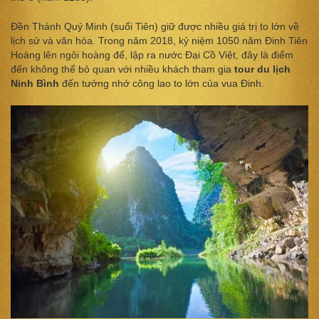
Đền Thánh Quý Minh (suối Tiên) giữ được nhiều giá trị to lớn về
lịch sử và văn hóa. Trong năm 2018, kỷ niệm 1050 năm Đinh Tiên
Hoàng lên ngôi hoàng đế, lập ra nước Đại Cồ Việt, đây là điểm
đến không thể bỏ quan với nhiều khách tham gia
tour du lịch
Ninh Bình
đến tưởng nhớ công lao to lớn của vua Đinh.