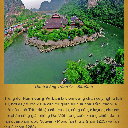
Danh thắng Tràng An - Bái Đính
Trong đó,
Hành cung Vũ Lâm
là điểm dừng chân có ý nghĩa lịch
sử, nơi đây trước kia là căn cứ quân sự của nhà Trần, các vua
thời đầu nhà Trần đã lập căn cứ địa, củng cố lực lượng, chờ cơ
hội phản công giải phóng Đại Việt trong cuộc kháng chiến đánh
tan quân xâm lược Nguyên - Mông lần thứ 2 (năm 1285) và lần
thứ 3 (năm 1288).