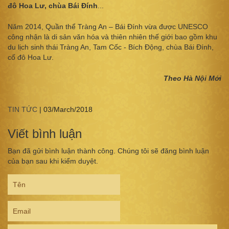
đô Hoa Lư, chùa Bái Đính
...
Năm 2014, Quần thể Tràng An – Bái Đính vừa được UNESCO
công nhận là di sản văn hóa và thiên nhiên thế giới bao gồm khu
du lịch sinh thái Tràng An, Tam Cốc - Bích Động, chùa Bái Đính,
cố đô Hoa Lư.
Theo Hà Nội Mới
TIN TỨC
|
03/March/2018
Viết bình luận
Bạn đã gửi bình luận thành công. Chúng tôi sẽ đăng bình luận
của bạn sau khi kiểm duyệt.