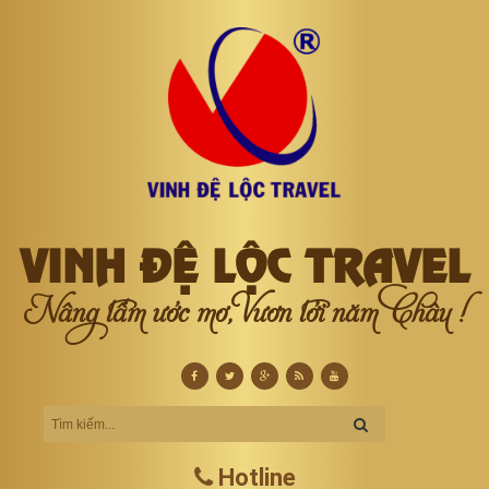
VINH ĐỆ LỘC TRAVEL
Nâng tầm ước mơ, Vươn tới năm Châu !
Hotline