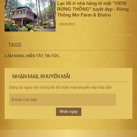
Lạc lối ở nhà hàng bí mật "VIEW
RỪNG THÔNG" tuyệt đẹp - Rừng
Thông Mơ Farm & Bistro
20/05/2021
.
TAGS
CẨM NANG
,
MIỀN TÂY
,
TIN TỨC
,
NHẬN MAIL KHUYẾN MÃI
Đăng ký ngay với chúng tôi để nhận mail khuyến mại hâp dẫn
Nhận ngay