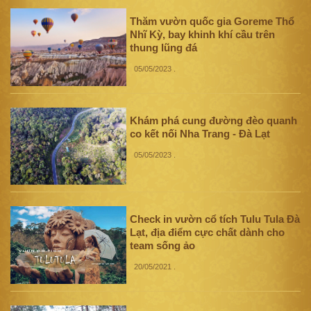
Thăm vườn quốc gia Goreme Thổ
Nhĩ Kỳ, bay khinh khí cầu trên
thung lũng đá
05/05/2023
.
Khám phá cung đường đèo quanh
co kết nối Nha Trang - Đà Lạt
05/05/2023
.
Check in vườn cổ tích Tulu Tula Đà
Lạt, địa điểm cực chất dành cho
team sống ảo
20/05/2021
.