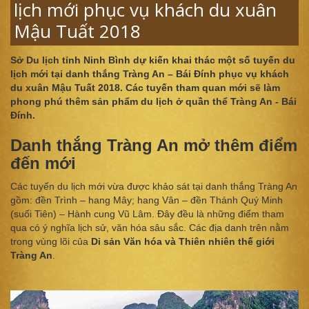
lịch mới phục vụ khách du xuân
Mậu Tuất 2018
Sở Du lịch tỉnh Ninh Bình dự kiến khai thác một số tuyến du
lịch mới tại danh thắng Tràng An – Bái Đính phục vụ khách
du xuân Mậu Tuất 2018. Các tuyến tham quan mới sẽ làm
phong phú thêm sản phẩm du lịch ở quần thể Tràng An - Bái
Đính.
Danh thắng Tràng An mở thêm điểm
đến mới
Các tuyến du lịch mới vừa được khảo sát tại danh thắng Tràng An
gồm: đền Trình – hang Mây; hang Vân – đền Thánh Quý Minh
(suối Tiên) – Hành cung Vũ Lâm. Đây đều là những điểm tham
qua có ý nghĩa lịch sử, văn hóa sâu sắc. Các địa danh trên nằm
trong vùng lõi của
Di sản Văn hóa và Thiên nhiên thế giới
Tràng An
.