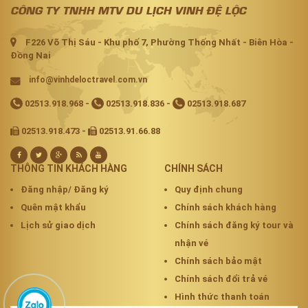
CÔNG TY TNHH MTV DU LỊCH VINH ĐỆ LỘC
F226 Võ Thị Sáu - Khu phố 7, Phường Thống Nhất - Biên Hòa -
Đồng Nai
info@vinhdeloctravel.com.vn
02513.918.968
-
02513.918.836
-
02513.918.687
02513.918.473 -
02513.91.66.88
THÔNG TIN KHÁCH HÀNG
CHÍNH SÁCH
Đăng nhập/ Đăng ký
Quy định chung
Quên mật khẩu
Chính sách khách hàng
Lịch sử giao dịch
Chính sách đăng ký tour và
nhận vé
Chính sách bảo mật
Chính sách đổi trả vé
Hình thức thanh toán