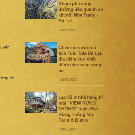
Khám phá cung
đường đèo quanh co
kết nối Nha Trang -
Đà Lạt
05/05/2023
.
huyển
Check in vườn cổ
tích Tulu Tula Đà Lạt,
địa điểm cực chất
dành cho team sống
ảo
ưởng tới
20/05/2021
.
Lạc lối ở nhà hàng bí
mật "VIEW RỪNG
THÔNG" tuyệt đẹp -
Rừng Thông Mơ
Farm & Bistro
20/05/2021
.