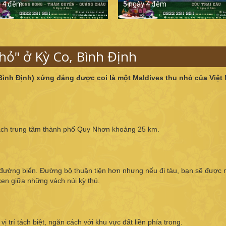
y 4 đêm
5 ngày 4 đêm
hỏ" ở Kỳ Co, Bình Định
Bình Định) xứng đáng được coi là một Maldives thu nhỏ của Việt
cách trung tâm thành phố Quy Nhơn khoảng 25 km.
c đường biển. Đường bộ thuận tiện hơn nhưng nếu đi tàu, bạn sẽ được
en giữa những vách núi kỳ thú.
 trí tách biệt, ngăn cách với khu vực đất liền phía trong.