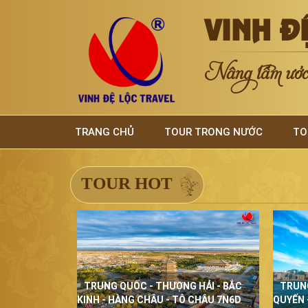
VINH Đ
Nâng tầm ước 
TRANG CHỦ
TOUR TRONG NƯỚC
TO
TOUR HOT
TRUNG QUỐC - THƯỢNG HẢI - BẮC
TRUN
KINH - HÀNG CHÂU - TÔ CHÂU 7N6D
QUYẾN 