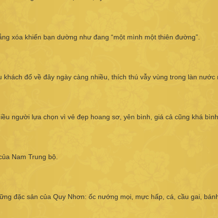
trắng xóa khiến bạn dường như đang “một mình một thiên đường”.
u khách đổ về đây ngày càng nhiều, thích thú vẫy vùng trong làn nước 
ều người lựa chọn vì vẻ đẹp hoang sơ, yên bình, giá cả cũng khá bình
g của Nam Trung bộ.
hững đặc sản của Quy Nhơn: ốc nướng mọi, mực hấp, cá, cầu gai, bán