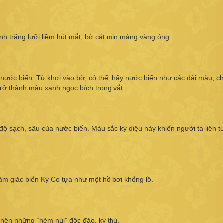
hình trăng lưỡi liềm hút mắt, bờ cát mịn màng vàng óng.
u nước biển. Từ khơi vào bờ, có thể thấy nước biển như các dải màu, c
trở thành màu xanh ngọc bích trong vắt.
ộ sạch, sâu của nước biển. Màu sắc kỳ diệu này khiến người ta liên t
ảm giác biển Kỳ Co tựa như một hồ bơi khổng lồ.
 nên những “hẻm núi” độc đáo, kỳ thú.