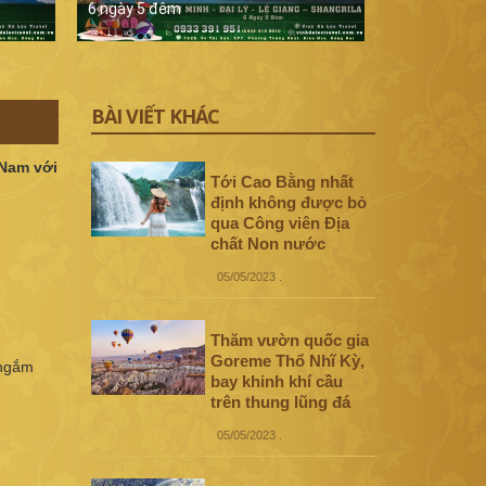
6 ngày 5 đêm
5 ngày 4 đê
BÀI VIẾT KHÁC
 Nam với
Tới Cao Bằng nhất
định không được bỏ
qua Công viên Địa
chất Non nước
05/05/2023
.
Thăm vườn quốc gia
Goreme Thổ Nhĩ Kỳ,
 ngắm
bay khinh khí cầu
trên thung lũng đá
05/05/2023
.