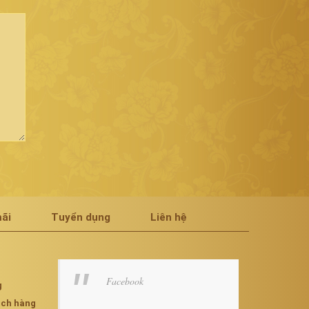
ãi
Tuyển dụng
Liên hệ
Facebook
g
hách hàng