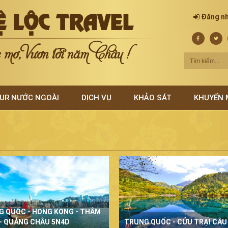
Ệ LỘC TRAVEL
Đăng n
mơ, Vươn tới năm Châu !
UR NƯỚC NGOÀI
DỊCH VỤ
KHẢO SÁT
KHUYẾN 
G QUỐC - HONG KONG - THÂM
- QUẢNG CHÂU 5N4D
TRUNG QUỐC - CỬU TRẠI CÂU