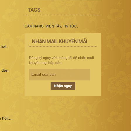
TAGS
CẨM NANG
,
MIỀN TÂY
,
TIN TỨC
,
NHẬN MAIL KHUYẾN MÃI
mát.
Đăng ký ngay với chúng tôi để nhận mail
khuyến mại hâp dẫn
 dân.
Nhận ngay
h hỏi,…