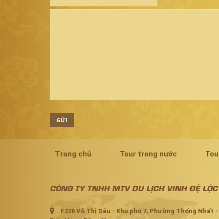
GỬI
Trang chủ
Tour trong nước
Tou
CÔNG TY TNHH MTV DU LỊCH VINH ĐỆ LỘC
F226 Võ Thị Sáu - Khu phố 7, Phường Thống Nhất -