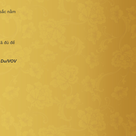
 sắc nằm
đã đủ để
 Du/VOV