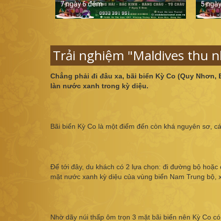
7 ngày 6 đêm
5 ngà
Trải nghiệm "Maldives thu n
Chẳng phải đi đâu xa, bãi biển Kỳ Co (Quy Nhơn, 
làn nước xanh trong kỳ diệu.
Bãi biển Kỳ Co là một điểm đến còn khá nguyên sơ, 
Để tới đây, du khách có 2 lựa chọn: đi đường bộ hoặ
mặt nước xanh kỳ diệu của vùng biển Nam Trung bộ, x
Nhờ dãy núi thấp ôm trọn 3 mặt bãi biển nên Kỳ Co có vị