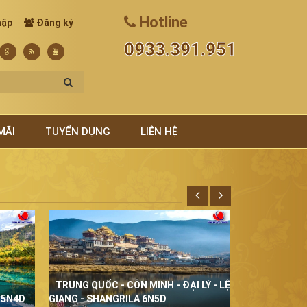
Hotline
hập
Đăng ký
0933.391.951
MÃI
TUYỂN DỤNG
LIÊN HỆ
TRUNG QUỐC - CÔN MINH - ĐẠI LÝ - LỆ
THÁI LAN Đ
 5N4D
GIANG - SHANGRILA 6N5D
5N4D