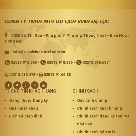
CÔNG TY TNHH MTV DU LỊCH VINH ĐỆ LỘC
F226 Võ Thị Sáu - Khu phố 7, Phường Thống Nhất - Biên Hòa -
Đồng Nai
info@vinhdeloctravel.com.vn
02513.918.968
-
02513.918.836
-
02513.918.687
02513.918.473 -
02513.91.66.88
THÔNG TIN KHÁCH HÀNG
CHÍNH SÁCH
Đăng nhập/ Đăng ký
Quy định chung
Quên mật khẩu
Chính sách khách hàng
Lịch sử giao dịch
Chính sách đăng ký tour và
nhận vé
Chính sách bảo mật