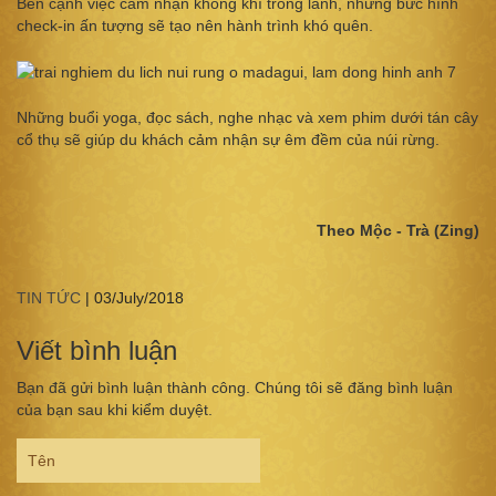
Bên cạnh việc cảm nhận không khí trong lành, những bức hình
check-in ấn tượng sẽ tạo nên hành trình khó quên.
Những buổi yoga, đọc sách, nghe nhạc và xem phim dưới tán cây
cổ thụ sẽ giúp du khách cảm nhận sự êm đềm của núi rừng.
Theo Mộc - Trà (Zing)
TIN TỨC
|
03/July/2018
Viết bình luận
Bạn đã gửi bình luận thành công. Chúng tôi sẽ đăng bình luận
của bạn sau khi kiểm duyệt.