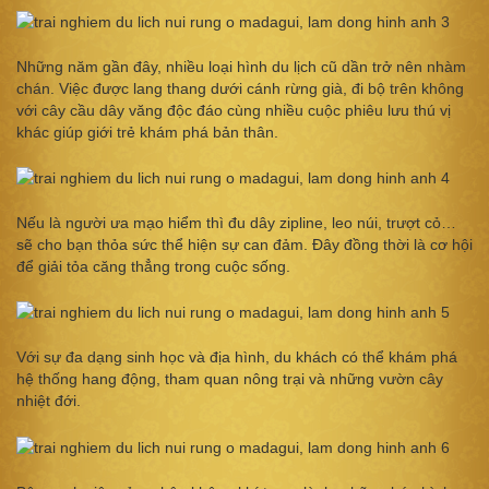
Những năm gần đây, nhiều loại hình du lịch cũ dần trở nên nhàm
chán. Việc được lang thang dưới cánh rừng già, đi bộ trên không
với cây cầu dây văng độc đáo cùng nhiều cuộc phiêu lưu thú vị
khác giúp giới trẻ khám phá bản thân.
Nếu là người ưa mạo hiểm thì đu dây zipline, leo núi, trượt cỏ…
sẽ cho bạn thỏa sức thể hiện sự can đảm. Đây đồng thời là cơ hội
để giải tỏa căng thẳng trong cuộc sống.
Với sự đa dạng sinh học và địa hình, du khách có thể khám phá
hệ thống hang động, tham quan nông trại và những vườn cây
nhiệt đới.