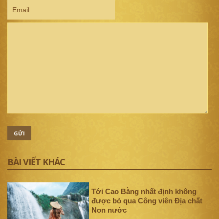
GỬI
BÀI VIẾT KHÁC
Tới Cao Bằng nhất định không
được bỏ qua Công viên Địa chất
Non nước