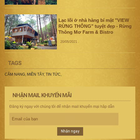
Lạc lối ở nhà hàng bí mật "VIEW
RỪNG THÔNG" tuyệt đẹp - Rừng
Thông Mơ Farm & Bistro
20/05/2021
.
TAGS
CẨM NANG
,
MIỀN TÂY
,
TIN TỨC
,
NHẬN MAIL KHUYẾN MÃI
Đăng ký ngay với chúng tôi để nhận mail khuyến mại hâp dẫn
Nhận ngay