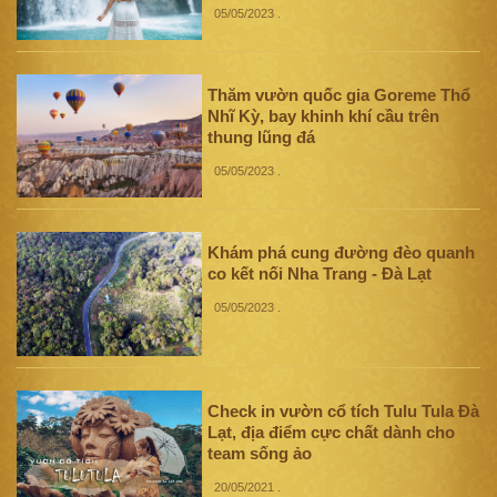
05/05/2023
.
Thăm vườn quốc gia Goreme Thổ
Nhĩ Kỳ, bay khinh khí cầu trên
thung lũng đá
05/05/2023
.
Khám phá cung đường đèo quanh
co kết nối Nha Trang - Đà Lạt
05/05/2023
.
Check in vườn cổ tích Tulu Tula Đà
Lạt, địa điểm cực chất dành cho
team sống ảo
20/05/2021
.