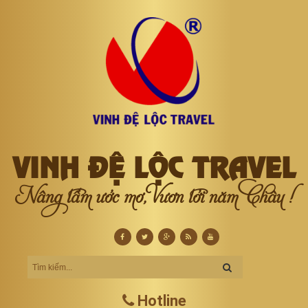
VINH ĐỆ LỘC TRAVEL
Nâng tầm ước mơ, Vươn tới năm Châu !
Hotline