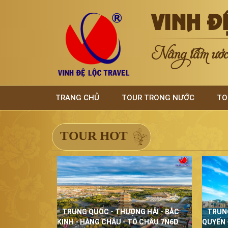
VINH Đ
Nâng tầm ước 
TRANG CHỦ
TOUR TRONG NƯỚC
TO
TOUR HOT
TRUNG QUỐC - THƯỢNG HẢI - BẮC
TRUN
KINH - HÀNG CHÂU - TÔ CHÂU 7N6D
QUYẾN 