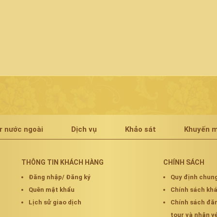
r nước ngoài
Dịch vụ
Khảo sát
Khuyến m
THÔNG TIN KHÁCH HÀNG
CHÍNH SÁCH
Đăng nhập/ Đăng ký
Quy định chun
Quên mật khẩu
Chính sách k
Lịch sử giao dịch
Chính sách đă
tour và nhận v