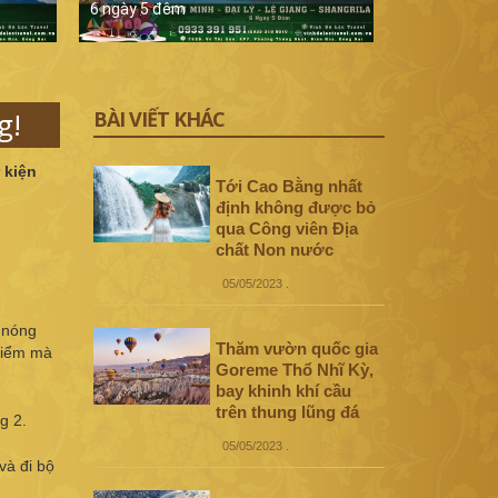
6 ngày 5 đêm
5 ngày 4 đê
g!
BÀI VIẾT KHÁC
 kiện
Tới Cao Bằng nhất
định không được bỏ
qua Công viên Địa
chất Non nước
05/05/2023
.
 nóng
Thăm vườn quốc gia
điểm mà
Goreme Thổ Nhĩ Kỳ,
bay khinh khí cầu
trên thung lũng đá
g 2.
05/05/2023
.
và đi bộ