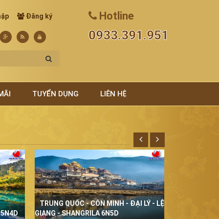
Hotline
hập
Đăng ký
0933.391.951
MÃI
TUYỂN DỤNG
LIÊN HỆ
TRUNG QUỐC - CÔN MINH - ĐẠI LÝ - LỆ
THÁI LAN Đ
 5N4D
GIANG - SHANGRILA 6N5D
5N4D