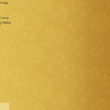
hử hộp
hể mua
g Nikko