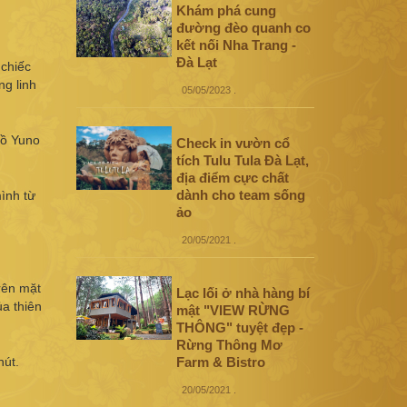
Khám phá cung
đường đèo quanh co
kết nối Nha Trang -
Đà Lạt
 chiếc
ng linh
05/05/2023
.
hồ Yuno
Check in vườn cổ
tích Tulu Tula Đà Lạt,
địa điểm cực chất
dành cho team sống
mình từ
ảo
20/05/2021
.
rên mặt
Lạc lối ở nhà hàng bí
a thiên
mật "VIEW RỪNG
THÔNG" tuyệt đẹp -
Rừng Thông Mơ
hút.
Farm & Bistro
20/05/2021
.