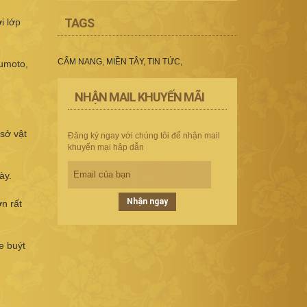
TAGS
i lớp
CẨM NANG
,
MIỀN TÂY
,
TIN TỨC
,
Yumoto,
NHẬN MAIL KHUYẾN MÃI
 sở vật
Đăng ký ngay với chúng tôi để nhận mail
khuyến mại hâp dẫn
ày.
Nhận ngay
n rất
e buýt