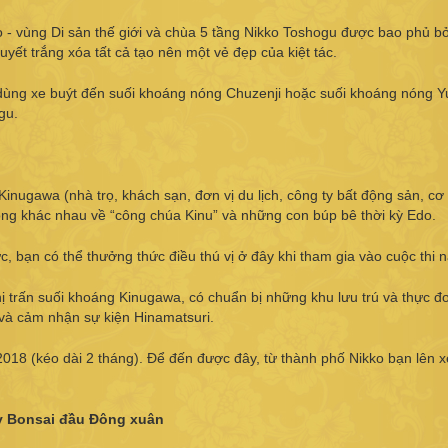
o - vùng Di sản thế giới và chùa 5 tầng Nikko Toshogu được bao phủ bở
yết trắng xóa tất cả tạo nên một vẻ đẹp của kiệt tác.
 dùng xe buýt đến suối khoáng nóng Chuzenji hoặc suối khoáng nóng 
gu.
 Kinugawa (nhà trọ, khách sạn, đơn vị du lịch, công ty bất động sản, cơ
công khác nhau về “công chúa Kinu” và những con búp bê thời kỳ Edo.
c, bạn có thể thưởng thức điều thú vị ở đây khi tham gia vào cuộc thi n
hị trấn suối khoáng Kinugawa, có chuẩn bị những khu lưu trú và thực đơ
 và cảm nhận sự kiện Hinamatsuri.
/2018 (kéo dài 2 tháng). Để đến được đây, từ thành phố Nikko bạn lên x
y Bonsai đầu Đông xuân