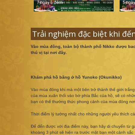
7 ngày 6 đêm
5 ngà
Trải nghiệm đặc biệt khi đế
Vào mùa đông, toàn bộ thành phố Nikko được
bao
thú vị tại nơi đây.
Khám phá hồ băng ở hồ Yunoko (Okunikko)
Vào mùa đông khi mà một bên trở thành thế giới trắng
của mùa xuân thổi vào bờ phía Bắc của hồ, sẽ có nhữ
bạn có thể thưởng thức phong cảnh của mùa đông nơi
Thời điểm lý tưởng nhất cho những người yêu thích cá
Để đến được với địa điểm này, bạn hãy di chuyển từ g
khoảng 3 phút sẽ hiện ra trước mặt bạn một cảnh sắc 