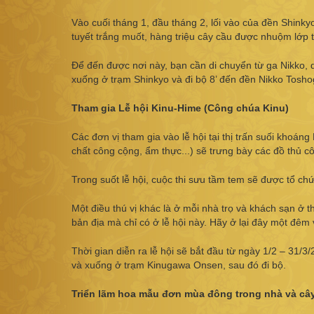
Vào cuối tháng 1, đầu tháng 2, lối vào của đền Shinky
tuyết trắng muốt, hàng triệu cây cầu được nhuộm lớp tu
Để đến được nơi này, bạn cần di chuyển từ ga Nikko,
xuống ở trạm Shinkyo và đi bộ 8’ đến đền Nikko Tosho
Tham gia Lễ hội Kinu-Hime (Công chúa Kinu)
Các đơn vị tham gia vào lễ hội tại thị trấn suối khoáng
chất công cộng, ẩm thực...) sẽ trưng bày các đồ thủ 
Trong suốt lễ hội, cuộc thi sưu tầm tem sẽ được tổ chứ
Một điều thú vị khác là ở mỗi nhà trọ và khách sạn ở t
bản địa mà chỉ có ở lễ hội này. Hãy ở lại đây một đêm
Thời gian diễn ra lễ hội sẽ bắt đầu từ ngày 1/2 – 31/3
và xuống ở trạm Kinugawa Onsen, sau đó đi bộ.
Triển lãm hoa mẫu đơn mùa đông trong nhà và câ