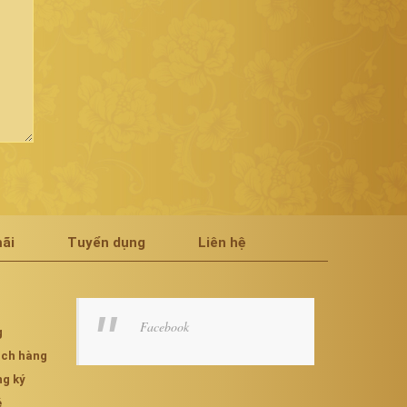
ãi
Tuyển dụng
Liên hệ
Facebook
g
hách hàng
ng ký
é