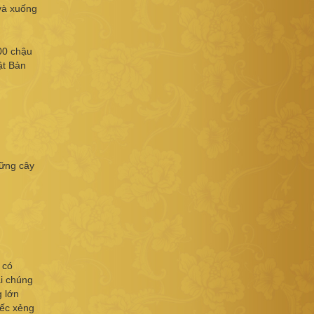
 và xuống
00 chậu
ật Bản
hững cây
 có
ại chúng
g lớn
iếc xẻng