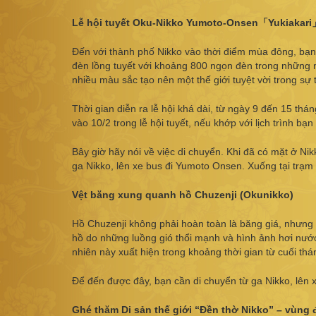
Lễ hội tuyết Oku-Nikko Yumoto-Onsen「Yukiakari
Đến với thành phố Nikko vào thời điểm mùa đông, bạn 
đèn lồng tuyết với khoảng 800 ngọn đèn trong những ng
nhiều màu sắc tạo nên một thế giới tuyệt vời trong sự
Thời gian diễn ra lễ hội khá dài, từ ngày 9 đến 15 thá
vào 10/2 trong lễ hội tuyết, nếu khớp với lịch trình b
Bây giờ hãy nói về việc di chuyển. Khi đã có mặt ở Ni
ga Nikko, lên xe bus đi Yumoto Onsen. Xuống tại trạ
Vệt băng xung quanh hồ Chuzenji (Okunikko)
Hồ Chuzenji không phải hoàn toàn là băng giá, nhưng 
hồ do những luồng gió thổi mạnh và hình ảnh hơi nướ
nhiên này xuất hiện trong khoảng thời gian từ cuối th
Để đến được đây, bạn cần di chuyển từ ga Nikko, lên 
Ghé thăm Di sản thế giới “Đền thờ Nikko” – vùng 