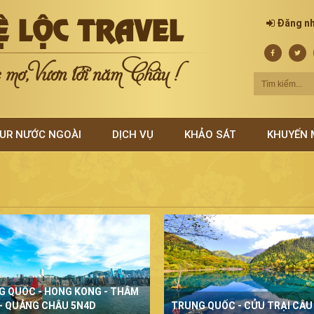
Ệ LỘC TRAVEL
Đăng n
mơ, Vươn tới năm Châu !
UR NƯỚC NGOÀI
DỊCH VỤ
KHẢO SÁT
KHUYẾN 
G QUỐC - HONG KONG - THÂM
- QUẢNG CHÂU 5N4D
TRUNG QUỐC - CỬU TRẠI CÂU