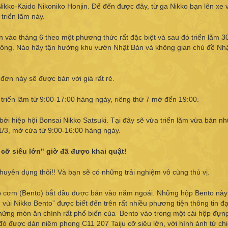
Nikko-Kaido Nikoniko Honjin. Để đến được đây, từ ga Nikko bạn lên xe
triển lãm này.
 vào tháng 6 theo một phương thức rất đặc biệt và sau đó triển lãm 3
ng. Nào hãy tận hưởng khu vườn Nhật Bản và không gian chủ đề Nh
ơn này sẽ được bán với giá rất rẻ.
a triển lãm từ 9:00-17:00 hàng ngày, riêng thứ 7 mở đến 19:00.
bởi hiệp hội Bonsai Nikko Satsuki. Tại đây sẽ vừa triển lãm vừa bán n
11/3, mở cửa từ 9:00-16:00 hàng ngày.
cỡ siêu lớn" giờ đã được khai quật!
huyên dụng thôi!! Và bạn sẽ có những trải nghiệm vô cùng thú vị.
hộp cơm (Bento) bắt đầu được bán vào năm ngoái. Những hộp Bento này
ùi Nikko Bento” được biết đến trên rất nhiều phương tiện thông tin đ
những món ăn chính rất phổ biến của Bento vào trong một cái hộp đựn
 được dán niêm phong C11 207 Taiju cỡ siêu lớn, với hình ảnh từ ch