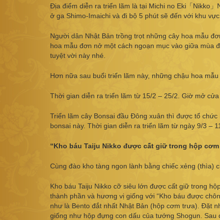
Địa điểm diễn ra triển lãm là tại Michi no Eki「Nikko」
ở ga Shimo-Imaichi và đi bộ 5 phút sẽ đến với khu vực 
Người dân Nhật Bản trồng trọt những cây hoa mẫu đơn
hoa mẫu đơn nở một cách ngoạn mục vào giữa mùa đô
tuyệt vời này nhé.
Hơn nữa sau buổi triển lãm này, những chậu hoa mẫu đ
Thời gian diễn ra triển lãm từ 15/2 – 25/2. Giờ mở cử
Triển lãm cây Bonsai đầu Đông xuân thì được tổ chức 
bonsai này. Thời gian diễn ra triển lãm từ ngày 9/3 – 
“Kho báu Taiju Nikko được cất giữ trong hộp cơm 
Cùng đào kho tàng ngon lành bằng chiếc xẻng (thìa) c
Kho báu Taiju Nikko cỡ siêu lớn được cất giữ trong 
thành phần và hương vị giống với “Kho báu được chôn v
như là Bento đắt nhất Nhật Bản (hộp cơm trưa). Đặt 
giống như hộp đựng con dấu của tướng Shogun. Sau đó