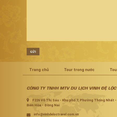
GỬI
Trang chủ
Tour trong nước
Tou
CÔNG TY TNHH MTV DU LỊCH VINH ĐỆ LỘC
F226 Võ Thị Sáu - Khu phố 7, Phường Thống Nhất -
Biên Hòa - Đồng Nai
info@vinhdeloctravel.com.vn