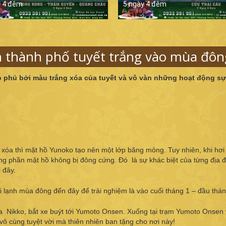
y 4 đêm
5 ngày 4 đêm
n thành phố tuyết trắng vào mùa đôn
 phủ bởi màu trắng xóa của tuyết và vô vàn những hoạt động sự
 xóa thì mặt hồ Yunoko tạo nên một lớp băng mỏng. Tuy nhiên, khi hơi
ng phần mặt hồ không bị đông cứng. Đó là sự khác biệt của từng địa 
 đây.
i lạnh mùa đông đến đây để trải nghiệm là vào cuối tháng 1 – đầu thán
a Nikko, bắt xe buýt tới Yumoto Onsen. Xuống tại trạm Yumoto Onsen 
vô cùng tuyệt vời mà thiên nhiên ban tặng cho nơi này!