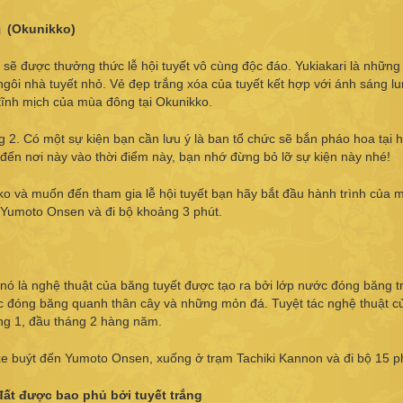
」(Okunikko)
sẽ được thưởng thức lễ hội tuyết vô cùng độc đáo. Yukiakari là những
ôi nhà tuyết nhỏ. Vẻ đẹp trắng xóa của tuyết kết hợp với ánh sáng lu
 tĩnh mịch của mùa đông tại Okunikko.
ng 2. Có một sự kiện bạn cần lưu ý là ban tổ chức sẽ bắn pháo hoa tại 
ạn đến nơi này vào thời điểm này, bạn nhớ đừng bỏ lỡ sự kiện này nhé!
kko và muốn đến tham gia lễ hội tuyết bạn hãy bắt đầu hành trình của 
m Yumoto Onsen và đi bộ khoảng 3 phút.
nó là nghệ thuật của băng tuyết được tạo ra bởi lớp nước đóng băng t
c đóng băng quanh thân cây và những mỏn đá. Tuyệt tác nghệ thuật củ
áng 1, đầu tháng 2 hàng năm.
xe buýt đến Yumoto Onsen, xuống ở trạm Tachiki Kannon và đi bộ 15 p
đất được bao phủ bởi tuyết trắng