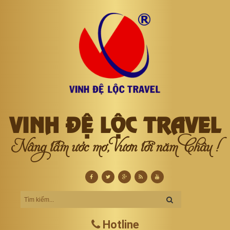
VINH ĐỆ LỘC TRAVEL
Nâng tầm ước mơ, Vươn tới năm Châu !
Hotline