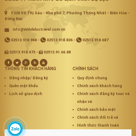
F226 Võ Thị Sáu - Khu phố 7, Phường Thống Nhất - Biên Hòa -
Đồng Nai
info@vinhdeloctravel.com.vn
02513.918.968
-
02513.918.836
-
02513.918.687
02513.918.473 -
02513.91.66.88
THÔNG TIN KHÁCH HÀNG
CHÍNH SÁCH
Đăng nhập/ Đăng ký
Quy định chung
Quên mật khẩu
Chính sách khách hàng
Lịch sử giao dịch
Chính sách đăng ký tour và
nhận vé
Chính sách bảo mật
Chính sách đổi trả vé
Hình thức thanh toán