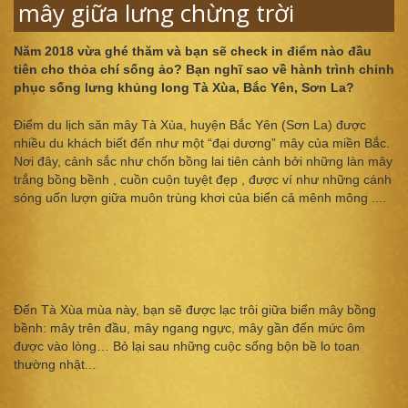
mây giữa lưng chừng trời
Năm 2018 vừa ghé thăm và bạn sẽ check in điểm nào đầu
tiên cho thỏa chí sống ảo? Bạn nghĩ sao về hành trình chinh
phục sống lưng khủng long Tà Xùa, Bắc Yên, Sơn La?
Điểm du lịch săn mây Tà Xùa, huyện Bắc Yên (Sơn La) được
nhiều du khách biết đến như một “đại dương” mây của miền Bắc.
Nơi đây, cảnh sắc như chốn bồng lai tiên cảnh bởi những làn mây
trắng bồng bềnh , cuồn cuộn tuyệt đẹp , được ví như những cánh
sóng uốn lượn giữa muôn trùng khơi của biển cả mênh mông ....
Đến Tà Xùa mùa này, bạn sẽ được lạc trôi giữa biển mây bồng
bềnh: mây trên đầu, mây ngang ngực, mây gần đến mức ôm
được vào lòng… Bỏ lại sau những cuộc sống bộn bề lo toan
thường nhật...