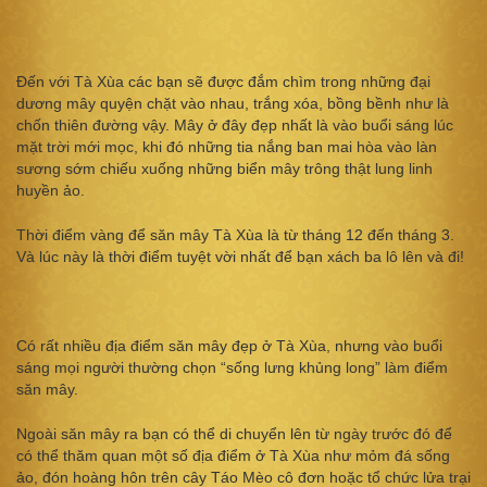
Đến với Tà Xùa các bạn sẽ được đắm chìm trong những đại
dương mây quyện chặt vào nhau, trắng xóa, bồng bềnh như là
chốn thiên đường vậy. Mây ở đây đẹp nhất là vào buổi sáng lúc
mặt trời mới mọc, khi đó những tia nắng ban mai hòa vào làn
sương sớm chiếu xuống những biển mây trông thật lung linh
huyền ảo.
Thời điểm vàng để săn mây Tà Xùa là từ tháng 12 đến tháng 3.
Và lúc này là thời điểm tuyệt vời nhất để bạn xách ba lô lên và đi!
Có rất nhiều địa điểm săn mây đẹp ở Tà Xùa, nhưng vào buổi
sáng mọi người thường chọn “sống lưng khủng long” làm điểm
săn mây.
Ngoài săn mây ra bạn có thể di chuyển lên từ ngày trước đó để
có thể thăm quan một số địa điểm ở Tà Xùa như mỏm đá sống
ảo, đón hoàng hôn trên cây Táo Mèo cô đơn hoặc tổ chức lửa trại