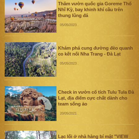
Thăm vườn quốc gia Goreme Thổ
Nhĩ Kỳ, bay khinh khí cầu trên
thung lũng đá
05/05/2023
.
Khám phá cung đường đèo quanh
co kết nối Nha Trang - Đà Lạt
05/05/2023
.
Check in vườn cổ tích Tulu Tula Đà
Lạt, địa điểm cực chất dành cho
team sống ảo
20/05/2021
.
Lạc lối ở nhà hàng bí mật "VIEW