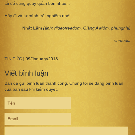
tối để cùng quây quần bên nhau...
Hãy đi và tự mình trải nghiệm nhé!
Nhật Lâm
(ảnh: riideofreedom, Giàng A Móm, phunghia)
vnmedia
TIN TỨC
|
09/January/2018
Viết bình luận
Bạn đã gửi bình luận thành công. Chúng tôi sẽ đăng bình luận
của bạn sau khi kiểm duyệt.