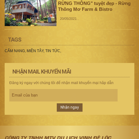
RỪNG THÔNG" tuyệt đẹp - Rừng
Thông Mơ Farm & Bistro
20/05/2021
.
TAGS
CẨM NANG
,
MIỀN TÂY
,
TIN TỨC
,
NHẬN MAIL KHUYẾN MÃI
Đăng ký ngay với chúng tôi để nhận mail khuyến mại hâp dẫn
Nhận ngay
CÔNG TY TNHH MTV DU LỊCH VINH ĐỆ LỘC