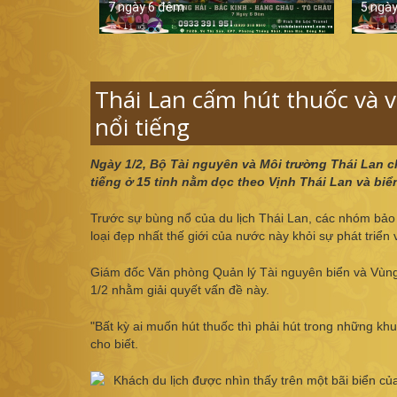
7 ngày 6 đêm
5 ngà
Thái Lan cấm hút thuốc và vứ
nổi tiếng
Ngày 1/2, Bộ Tài nguyên và Môi trường Thái Lan ch
tiếng ở 15 tỉnh nằm dọc theo Vịnh Thái Lan và bi
Trước sự bùng nổ của du lịch Thái Lan, các nhóm bảo 
loại đẹp nhất thế giới của nước này khỏi sự phát triể
Giám đốc Văn phòng Quản lý Tài nguyên biển và Vùng 
1/2 nhằm giải quyết vấn đề này.
"Bất kỳ ai muốn hút thuốc thì phải hút trong những kh
cho biết.