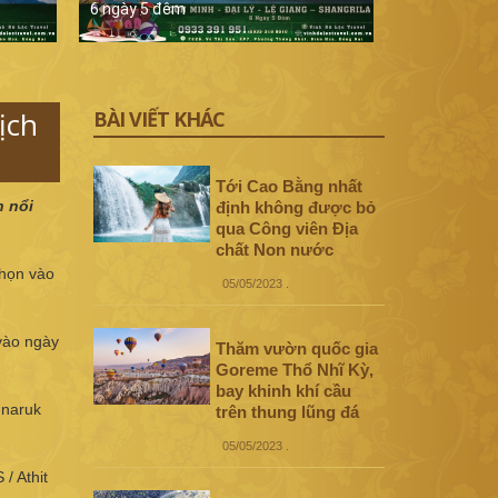
6 ngày 5 đêm
5 ngày 4 đê
ịch
BÀI VIẾT KHÁC
Tới Cao Bằng nhất
n nổi
định không được bỏ
qua Công viên Địa
chất Non nước
chọn vào
05/05/2023
.
vào ngày
Thăm vườn quốc gia
Goreme Thổ Nhĩ Kỳ,
bay khinh khí cầu
nnaruk
trên thung lũng đá
05/05/2023
.