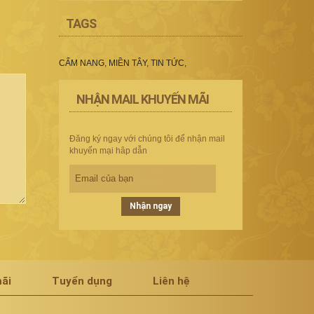
TAGS
CẨM NANG
,
MIỀN TÂY
,
TIN TỨC
,
NHẬN MAIL KHUYẾN MÃI
Đăng ký ngay với chúng tôi để nhận mail
khuyến mại hâp dẫn
Nhận ngay
ãi
Tuyển dụng
Liên hệ