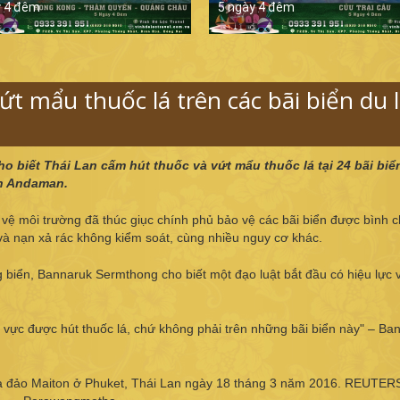
y 4 đêm
5 ngày 4 đêm
t mẩu thuốc lá trên các bãi biển du l
o biết Thái Lan cấm hút thuốc và vứt mẩu thuốc lá tại 24 bãi biể
ển Andaman.
vệ môi trường đã thúc giục chính phủ bảo vệ các bãi biển được bình 
n và nạn xả rác không kiểm soát, cùng nhiều nguy cơ khác.
biển, Bannaruk Sermthong cho biết một đạo luật bắt đầu có hiệu lực 
u vực được hút thuốc lá, chứ không phải trên những bãi biển này" – Ba