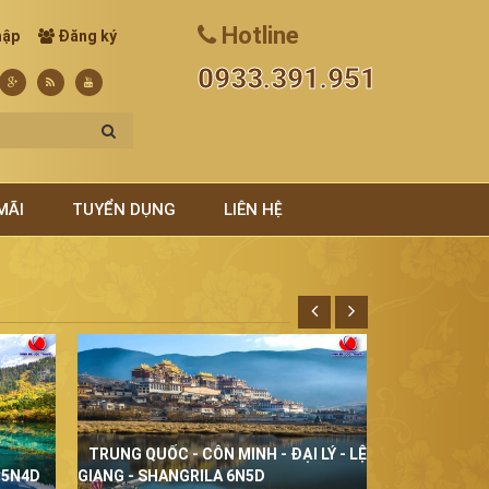
Hotline
hập
Đăng ký
0933.391.951
MÃI
TUYỂN DỤNG
LIÊN HỆ
TRUNG QUỐC - CÔN MINH - ĐẠI LÝ - LỆ
THÁI LAN Đ
 5N4D
GIANG - SHANGRILA 6N5D
5N4D