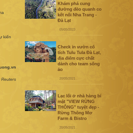
Khám phá cung
đường đèo quanh co
ha
kết nối Nha Trang -
Đà Lạt
05/05/2023
.
ự kiến
Check in vườn cổ
tích Tulu Tula Đà Lạt,
địa điểm cực chất
dành cho team sống
ruong.vn
ảo
20/05/2021
.
 Reuters
Lạc lối ở nhà hàng bí
mật "VIEW RỪNG
THÔNG" tuyệt đẹp -
Rừng Thông Mơ
Farm & Bistro
20/05/2021
.