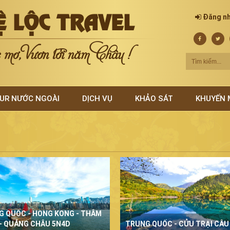
Ệ LỘC TRAVEL
Đăng n
mơ, Vươn tới năm Châu !
UR NƯỚC NGOÀI
DỊCH VỤ
KHẢO SÁT
KHUYẾN 
G QUỐC - HONG KONG - THÂM
- QUẢNG CHÂU 5N4D
TRUNG QUỐC - CỬU TRẠI CÂU