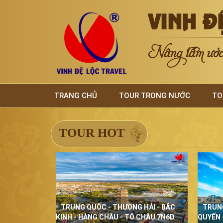
VINH Đ
Nâng tầm ước 
TRANG CHỦ
TOUR TRONG NƯỚC
TO
TOUR HOT
TRUNG QUỐC - THƯỢNG HẢI - BẮC
TRUN
KINH - HÀNG CHÂU - TÔ CHÂU 7N6D
QUYẾN 