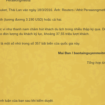
huket, Thái Lan vào ngày 18/3/2016. Ảnh: Reuters / Athit Perawongmet
ath (tương đương 3.190 USD) hoặc cả hai.
̣c ví như thanh nam châm hút khách du lịch trong nhiều thập kỷ qua. D
 đón lượng du khách kỷ lục, khoảng 37,55 triệu lượt khách.
 là một số nhỏ trong số 357 bãi biển của quốc gia này.
Mai Đan / baotainguyenmoit
Tổng hợp từ
ình luận của bạn sau khi kiểm duyệt.