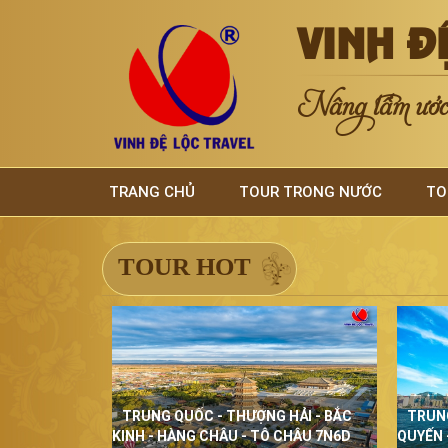
VINH Đ
Nâng tầm ước 
TRANG CHỦ
TOUR TRONG NƯỚC
TO
TOUR HOT
TRUNG QUỐC - THƯỢNG HẢI - BẮC
TRUN
KINH - HÀNG CHÂU - TÔ CHÂU 7N6D
QUYẾN 