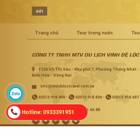
GỬI
Trang chủ
Tour trong nước
Tou
CÔNG TY TNHH MTV DU LỊCH VINH ĐỆ LỘC
F226 Võ Thị Sáu - Khu phố 7, Phường Thống Nhất -
Biên Hòa - Đồng Nai
info@vinhdeloctravel.com.vn
02513.918.968
-
02513.918.836
-
02513.918.687
02513.918.473 -
02513.91.66.88
Hotline: 0933391951