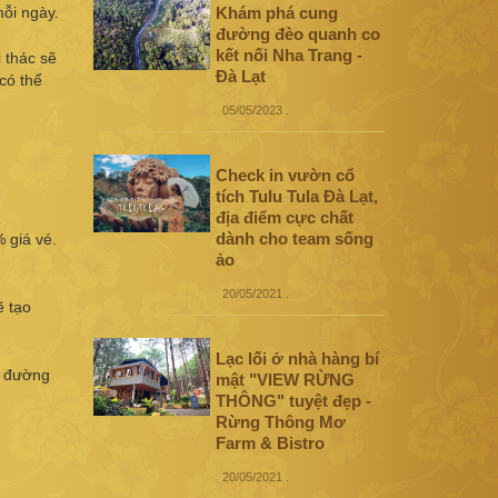
ỗi ngày.
Khám phá cung
đường đèo quanh co
kết nối Nha Trang -
 thác sẽ
Đà Lạt
có thể
05/05/2023
.
Check in vườn cổ
tích Tulu Tula Đà Lạt,
địa điểm cực chất
dành cho team sống
 giá vé.
ảo
20/05/2021
.
ẽ tạo
Lạc lối ở nhà hàng bí
t đường
mật "VIEW RỪNG
THÔNG" tuyệt đẹp -
Rừng Thông Mơ
Farm & Bistro
20/05/2021
.