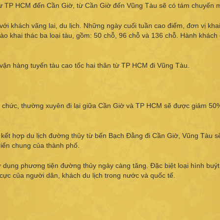
 từ TP HCM đến Cần Giờ, từ Cần Giờ đến Vũng Tàu sẽ có tám chuyến m
ới khách vãng lai, du lịch. Những ngày cuối tuần cao điểm, đơn vị khai
o khai thác ba loại tàu, gồm: 50 chỗ, 96 chỗ và 136 chỗ. Hành khách 
 vận hàng tuyến tàu cao tốc hai thân từ TP HCM đi Vũng Tàu.
 chức, thường xuyên đi lại giữa Cần Giờ và TP HCM sẽ được giảm 50%
 kết hợp du lịch đường thủy từ bến Bạch Đằng đi Cần Giờ, Vũng Tàu s
riển chung của thành phố.
ử dụng phương tiện đường thủy ngày càng tăng. Đặc biệt loại hình buý
ực của người dân, khách du lịch trong nước và quốc tế.