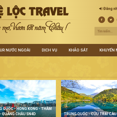
Ệ LỘC TRAVEL
Đăng n
mơ, Vươn tới năm Châu !
UR NƯỚC NGOÀI
DỊCH VỤ
KHẢO SÁT
KHUYẾN 
G QUỐC - HONG KONG - THÂM
- QUẢNG CHÂU 5N4D
TRUNG QUỐC - CỬU TRẠI CÂU