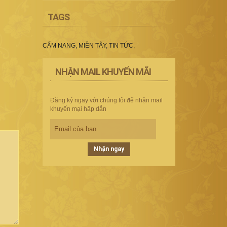
TAGS
CẨM NANG
,
MIỀN TÂY
,
TIN TỨC
,
NHẬN MAIL KHUYẾN MÃI
Đăng ký ngay với chúng tôi để nhận mail
khuyến mại hâp dẫn
Nhận ngay