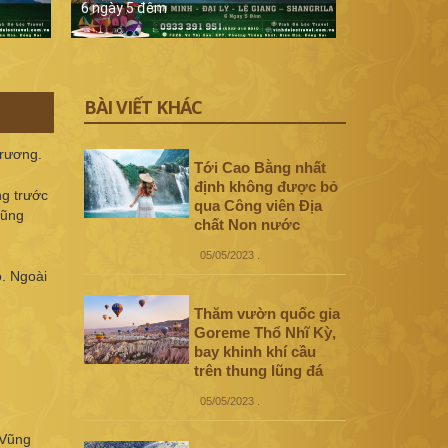
6 ngày 5 đêm
5 ngày 4 đê
BÀI VIẾT KHÁC
trương.
Tới Cao Bằng nhất
định không được bỏ
ng trước
qua Công viên Địa
Vũng
chất Non nước
05/05/2023
.
o. Ngoài
Thăm vườn quốc gia
Goreme Thổ Nhĩ Kỳ,
bay khinh khí cầu
trên thung lũng đá
05/05/2023
.
 Vũng