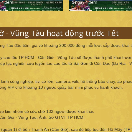
y 4 đêm
5 ngày 4 đêm
iờ - Vũng Tàu hoạt động trước Tết
ũng Tàu đầu tiên, giá vé khoảng 200.000 đồng mỗi lượt sắp được khai 
hủy cao tốc TP HCM - Cần Giờ - Vũng Tàu sẽ được thành phố khai trươ
iếp tục nghiên cứu tuyến tàu cao tốc từ Sài Gòn đi Côn Đảo (Bà Rịa - 
lạnh công nghiệp, tivi cỡ lớn, camera, wifi, hệ thống báo cháy, áo pha
phòng VIP cho khoảng 10 người, quầy bar mini phục vụ hành khách.
hợp kim nhôm có sức chở 132 người được khai thác
 Cần Giờ - Vũng Tàu. Ảnh: Sở GTVT TP HCM.
ng (quận 1) đi bến Thạnh An (Cần Giờ), sau đó tiếp tục đến Hồ Mây (TP