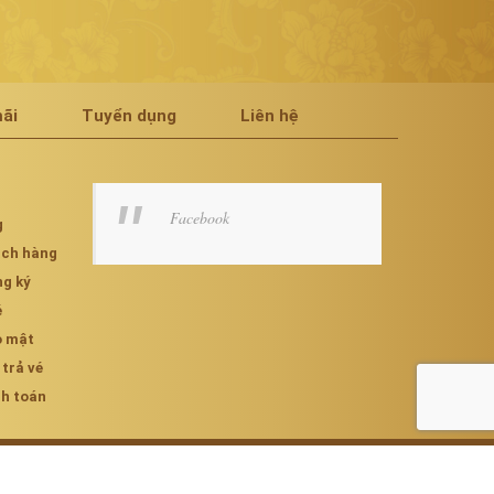
ãi
Tuyển dụng
Liên hệ
Facebook
g
hách hàng
ng ký
é
o mật
 trả vé
nh toán