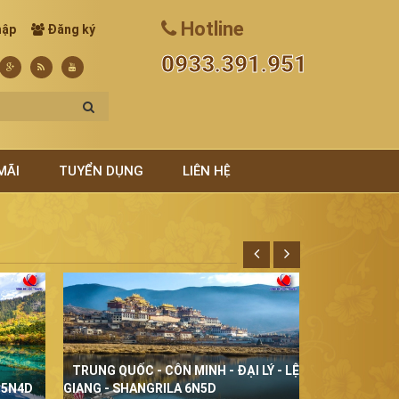
Hotline
hập
Đăng ký
0933.391.951
MÃI
TUYỂN DỤNG
LIÊN HỆ
TRUNG QUỐC - CÔN MINH - ĐẠI LÝ - LỆ
THÁI LAN Đ
 5N4D
GIANG - SHANGRILA 6N5D
5N4D