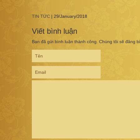
TIN TỨC
|
29/January/2018
Viết bình luận
Bạn đã gửi bình luận thành công. Chúng tôi sẽ đăng b