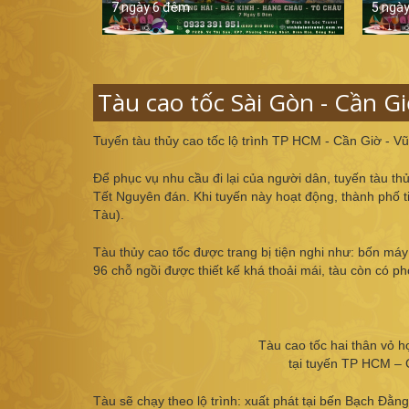
7 ngày 6 đêm
5 ngà
Tàu cao tốc Sài Gòn - Cần G
Tuyến tàu thủy cao tốc lộ trình TP HCM - Cần Giờ - V
Để phục vụ nhu cầu đi lại của người dân, tuyến tàu t
Tết Nguyên đán. Khi tuyến này hoạt động, thành phố t
Tàu).
Tàu thủy cao tốc được trang bị tiện nghi như: bốn máy 
96 chỗ ngồi được thiết kế khá thoải mái, tàu còn có 
Tàu cao tốc hai thân vỏ 
tại tuyến TP HCM –
Tàu sẽ chạy theo lộ trình: xuất phát tại bến Bạch Đằ