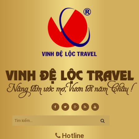
VINH ĐỆ LỘC TRAVEL
Nâng tầm ước mơ, Vươn tới năm Châu !
Hotline