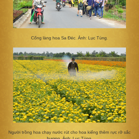
Cổng làng hoa Sa Đéc. Ảnh: Lục Tùng.
Người trồng hoa chạy nước rút cho hoa kiểng thêm rực rỡ sắc
hương. Ảnh: Lục Tùng,