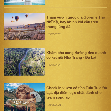
Thăm vườn quốc gia Goreme Thổ
Nhĩ Kỳ, bay khinh khí cầu trên
thung lũng đá
05/05/2023
.
Khám phá cung đường đèo quanh
co kết nối Nha Trang - Đà Lạt
05/05/2023
.
Check in vườn cổ tích Tulu Tula Đà
Lạt, địa điểm cực chất dành cho
team sống ảo
20/05/2021
.