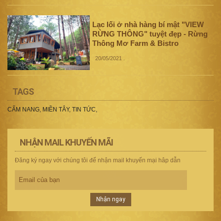
Lạc lối ở nhà hàng bí mật "VIEW
RỪNG THÔNG" tuyệt đẹp - Rừng
Thông Mơ Farm & Bistro
20/05/2021
.
TAGS
CẨM NANG
,
MIỀN TÂY
,
TIN TỨC
,
NHẬN MAIL KHUYẾN MÃI
Đăng ký ngay với chúng tôi để nhận mail khuyến mại hâp dẫn
Nhận ngay