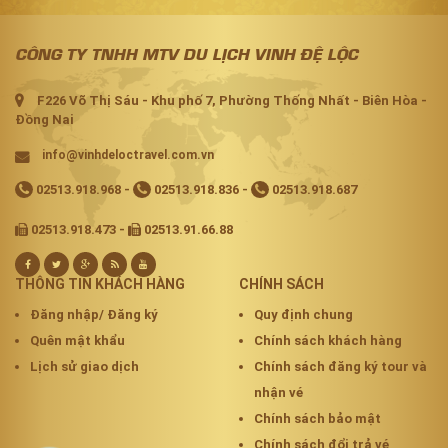
CÔNG TY TNHH MTV DU LỊCH VINH ĐỆ LỘC
F226 Võ Thị Sáu - Khu phố 7, Phường Thống Nhất - Biên Hòa -
Đồng Nai
info@vinhdeloctravel.com.vn
02513.918.968
-
02513.918.836
-
02513.918.687
02513.918.473 -
02513.91.66.88
THÔNG TIN KHÁCH HÀNG
CHÍNH SÁCH
Đăng nhập/ Đăng ký
Quy định chung
Quên mật khẩu
Chính sách khách hàng
Lịch sử giao dịch
Chính sách đăng ký tour và
nhận vé
Chính sách bảo mật
Chính sách đổi trả vé