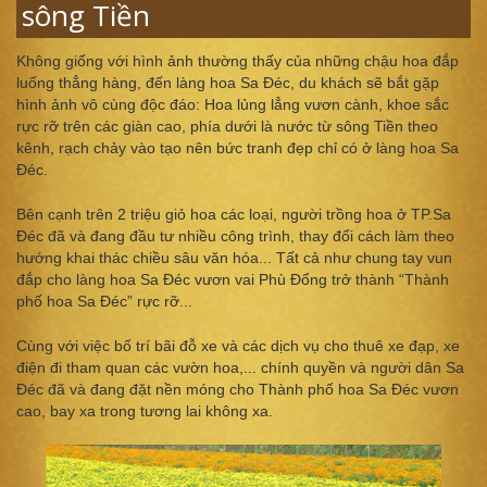
sông Tiền
Không giống với hình ảnh thường thấy của những chậu hoa đắp
luống thẳng hàng, đến làng hoa Sa Đéc, du khách sẽ bắt gặp
hình ảnh vô cùng độc đáo: Hoa lủng lẳng vươn cành, khoe sắc
rực rỡ trên các giàn cao, phía dưới là nước từ sông Tiền theo
kênh, rạch chảy vào tạo nên bức tranh đẹp chỉ có ở làng hoa Sa
Đéc.
Bên cạnh trên 2 triệu giỏ hoa các loại, người trồng hoa ở TP.Sa
Đéc đã và đang đầu tư nhiều công trình, thay đổi cách làm theo
hướng khai thác chiều sâu văn hóa... Tất cả như chung tay vun
đắp cho làng hoa Sa Đéc vươn vai Phù Đổng trở thành “Thành
phố hoa Sa Đéc” rực rỡ...
Cùng với việc bố trí bãi đỗ xe và các dịch vụ cho thuê xe đạp, xe
điện đi tham quan các vườn hoa,... chính quyền và người dân Sa
Đéc đã và đang đặt nền móng cho Thành phố hoa Sa Đéc vươn
cao, bay xa trong tương lai không xa.