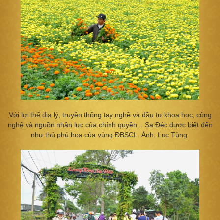
Với lợi thế địa lý, truyền thống tay nghề và đầu tư khoa học, công
nghệ và nguồn nhân lực của chính quyền... Sa Đéc được biết đến
như thủ phủ hoa của vùng ĐBSCL. Ảnh: Lục Tùng.