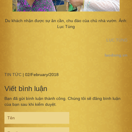
Du khách nhận được sự ân cần, chu đáo của chủ nhà vườn. Ảnh:
Lục Tùng
LỤC TÙNG
laodong.vn
TIN TỨC
|
02/February/2018
Viết bình luận
Bạn đã gửi bình luận thành công. Chúng tôi sẽ đăng bình luận
của bạn sau khi kiểm duyệt.