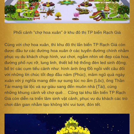
Phối cảnh "chợ hoa xuân" ở khu đô thị TP biển Rạch Giá
Cùng với chợ hoa xuân, thì khu đô thị lấn biển TP Rạch Giá còn
được đầu tư các đường hoa xuân ở các tuyến đường chính nhằm
phục vụ du khách chụp hình, vui chơi, ngắm nhìn vẻ đẹp của hoa,
đường phố rực rỡ, lung linh, thiết kế hệ thống đèn led sinh động;
bố trí các cụm tiểu cảnh như: hình ảnh ông Đồ ngồi viết câu đối
với những lời chúc tốt đẹp đầu năm (Phúc), mâm ngũ quả ngày
xuân với ý nghĩa mang đến sự sung túc no ấm (Lộc), ông Thần
Tài mang tài lộc và sự giàu sang đến muôn nhà (Tài), cùng
những khung cảnh về chợ quê… Cũng tại khu lấn biển TP Rạch
Giá còn diễn ra triển lãm sinh vật cảnh, phục vu du khách các trò
chơi dân gian nhằm tạo không khí vui tươi, đón tết.