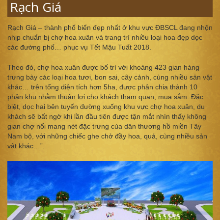
Rạch Giá
Rạch Giá – thành phố biển đẹp nhất ở khu vực ĐBSCL đang nhộn
nhịp chuẩn bị chợ hoa xuân và trang trí nhiều loại hoa đẹp dọc
các đường phố… phục vụ Tết Mậu Tuất 2018.
Theo đó, chợ hoa xuân được bố trí với khoảng 423 gian hàng
trưng bày các loại hoa tươi, bon sai, cây cảnh, cùng nhiều sản vật
khác… trên tổng diện tích hơn 5ha, được phân chia thành 10
phân khu nhằm thuận lợi cho khách tham quan, mua sắm. Đặc
biệt, dọc hai bên tuyến đường xuống khu vực chợ hoa xuân, du
khách sẽ bất ngờ khi lần đầu tiên được tận mắt nhìn thấy không
gian chợ nổi mang nét đặc trưng của dân thương hồ miền Tây
Nam bộ, với những chiếc ghe chở đầy hoa, quả, cùng nhiều sản
vật khác…”.