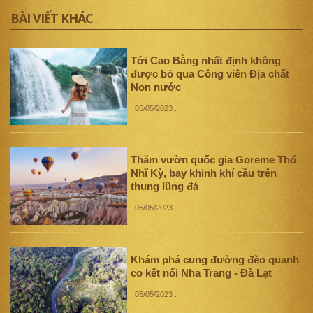
BÀI VIẾT KHÁC
Tới Cao Bằng nhất định không
được bỏ qua Công viên Địa chất
Non nước
05/05/2023
.
Thăm vườn quốc gia Goreme Thổ
Nhĩ Kỳ, bay khinh khí cầu trên
thung lũng đá
05/05/2023
.
Khám phá cung đường đèo quanh
co kết nối Nha Trang - Đà Lạt
05/05/2023
.