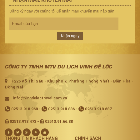
Đăng ký ngay với chúng tôi để nhận mail khuyến mại hâp dẫn
Nhận ngay
CÔNG TY TNHH MTV DU LỊCH VINH ĐỆ LỘC
F226 Võ Thị Sáu - Khu phố 7, Phường Thống Nhất - Biên Hòa -
Đồng Nai
info@vinhdeloctravel.com.vn
02513.918.968
-
02513.918.836
-
02513.918.687
02513.918.473 -
02513.91.66.88
THÔNG TIN KHÁCH HÀNG
CHÍNH SÁCH