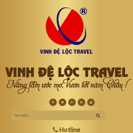
VINH ĐỆ LỘC TRAVEL
Nâng tầm ước mơ, Vươn tới năm Châu !
Hotline