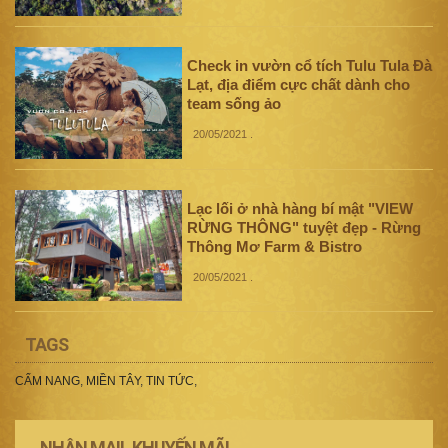
Check in vườn cổ tích Tulu Tula Đà
Lạt, địa điểm cực chất dành cho
team sống ảo
20/05/2021
.
Lạc lối ở nhà hàng bí mật "VIEW
RỪNG THÔNG" tuyệt đẹp - Rừng
Thông Mơ Farm & Bistro
20/05/2021
.
TAGS
CẨM NANG
,
MIỀN TÂY
,
TIN TỨC
,
NHẬN MAIL KHUYẾN MÃI