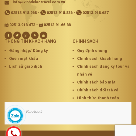
info@vinhdeloctravel.com.vn
02513.918.968
-
02513.918.836
-
02513.918.687
02513.918.473 -
02513.91.66.88
THÔNG TIN KHÁCH HÀNG
CHÍNH SÁCH
Đăng nhập/ Đăng ký
Quy định chung
Quên mật khẩu
Chính sách khách hàng
Lịch sử giao dịch
Chính sách đăng ký tour và
nhận vé
Chính sách bảo mật
Chính sách đổi trả vé
Hình thức thanh toán
Facebook