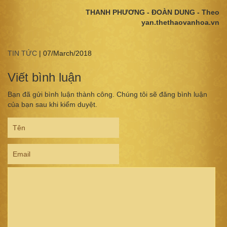
THANH PHƯƠNG - ĐOÀN DUNG - Theo
yan.thethaovanhoa.vn
TIN TỨC
|
07/March/2018
Viết bình luận
Bạn đã gửi bình luận thành công. Chúng tôi sẽ đăng bình luận
của bạn sau khi kiểm duyệt.