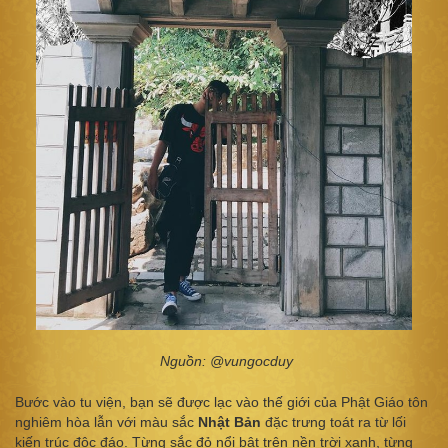
Nguồn: @vungocduy
Bước vào tu viện, bạn sẽ được lạc vào thế giới của Phật Giáo tôn
nghiêm hòa lẫn với màu sắc
Nhật Bản
đặc trưng toát ra từ lối
kiến trúc độc đáo. Từng sắc đỏ nổi bật trên nền trời xanh, từng