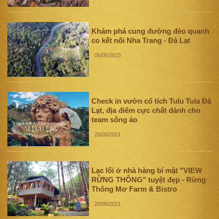
Khám phá cung đường đèo quanh
co kết nối Nha Trang - Đà Lạt
05/05/2023
.
Check in vườn cổ tích Tulu Tula Đà
Lạt, địa điểm cực chất dành cho
team sống ảo
20/05/2021
.
Lạc lối ở nhà hàng bí mật "VIEW
RỪNG THÔNG" tuyệt đẹp - Rừng
Thông Mơ Farm & Bistro
20/05/2021
.