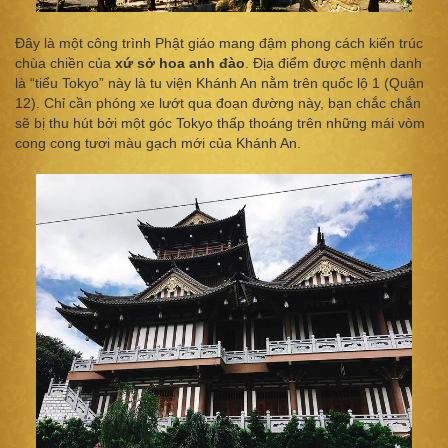
Đây là một công trình Phật giáo mang đậm phong cách kiến trúc
chùa chiền của
xứ sở hoa anh đào
. Địa điểm được mệnh danh
là “tiểu Tokyo” này là tu viện Khánh An nằm trên quốc lộ 1 (Quận
12). Chỉ cần phóng xe lướt qua đoạn đường này, bạn chắc chắn
sẽ bị thu hút bởi một góc Tokyo thấp thoáng trên những mái vòm
cong cong tươi màu gạch mới của Khánh An.