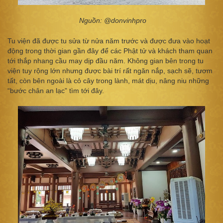
Nguồn: @donvinhpro
Tu viện đã được tu sửa từ nửa năm trước và được đưa vào hoạt
động trong thời gian gần đây để các Phật tử và khách tham quan
tới thắp nhang cầu may dịp đầu năm. Không gian bên trong tu
viện tuy rộng lớn nhưng được bài trí rất ngăn nắp, sạch sẽ, tươm
tất, còn bên ngoài là cỏ cây trong lành, mát dịu, nâng niu những
“bước chân an lạc” tìm tới đây.