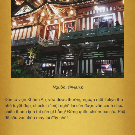
Nguồn: @vian.b
Đến tu viện Khánh An, vừa được thưởng ngoạn một Tokyo thu
nhỏ tuyệt đẹp, check in “mệt nghỉ” lại còn được vãn cảnh chùa
chiền thanh tịnh thì còn gì bằng! Đừng quên chiêm bái cửa Phật
để cầu vạn điều may tại đây nhé!