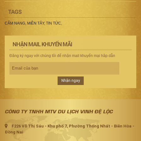
TAGS
CẨM NANG
,
MIỀN TÂY
,
TIN TỨC
,
NHẬN MAIL KHUYẾN MÃI
Đăng ký ngay với chúng tôi để nhận mail khuyến mại hâp dẫn
Nhận ngay
CÔNG TY TNHH MTV DU LỊCH VINH ĐỆ LỘC
F226 Võ Thị Sáu - Khu phố 7, Phường Thống Nhất - Biên Hòa -
Đồng Nai