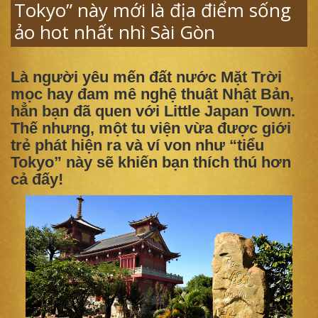
Tokyo” này mới là địa điểm sống
ảo hot nhất nhì Sài Gòn
Là người yêu mến đất nước Mặt Trời
mọc hay đam mê nghệ thuật Nhật Bản,
hẳn bạn đã quen với Little Japan Town.
Thế nhưng, một tu viện vừa được giới
trẻ phát hiện ra và ví von như “tiểu
Tokyo” này sẽ khiến bạn thích thú hơn
cả đấy!