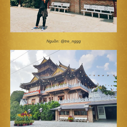
Nguồn: @
t
re_nggg