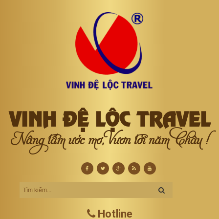
VINH ĐỆ LỘC TRAVEL
Nâng tầm ước mơ, Vươn tới năm Châu !
Hotline