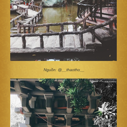
Nguồn: @__thaotho__