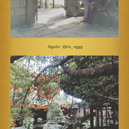
Nguồn: @tre_nggg