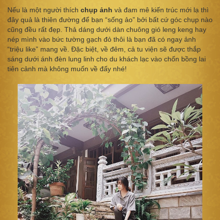
Nếu là một người thích
chụp ảnh
và đam mê kiến trúc mới lạ thì
đây quả là thiên đường để bạn “sống ảo” bởi bất cứ góc chụp nào
cũng đều rất đẹp. Thả dáng dưới dàn chuông gió leng keng hay
nép mình vào bức tường gạch đỏ thôi là bạn đã có ngay ảnh
“triệu like” mang về. Đặc biệt, về đêm, cả tu viện sẽ được thắp
sáng dưới ánh đèn lung linh cho du khách lạc vào chốn bồng lai
tiên cảnh mà không muốn về đấy nhé!