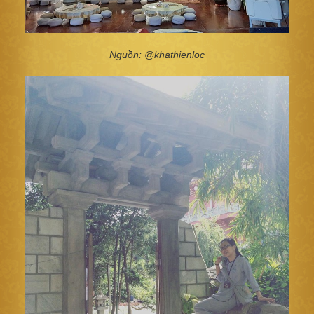
Nguồn: @khathienloc