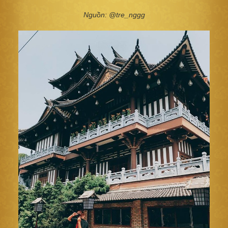
Nguồn: @tre_nggg