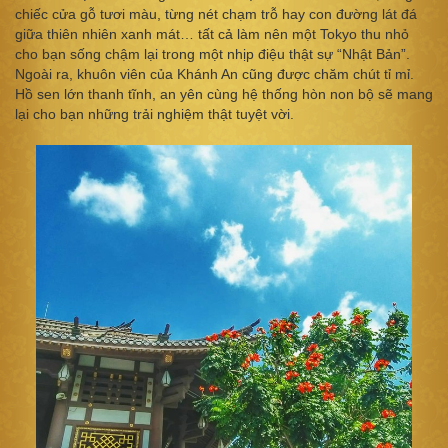
chiếc cửa gỗ tươi màu, từng nét chạm trỗ hay con đường lát đá
giữa thiên nhiên xanh mát… tất cả làm nên một Tokyo thu nhỏ
cho bạn sống chậm lại trong một nhịp điệu thật sự “Nhật Bản”.
Ngoài ra, khuôn viên của Khánh An cũng được chăm chút tỉ mỉ.
Hồ sen lớn thanh tĩnh, an yên cùng hệ thống hòn non bộ sẽ mang
lại cho bạn những trải nghiệm thật tuyệt vời.