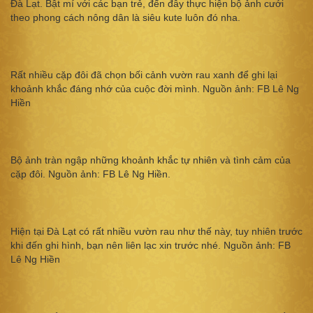
Đà Lạt. Bật mí với các bạn trẻ, đến đây thực hiện bộ ảnh cưới
theo phong cách nông dân là siêu kute luôn đó nha.
Rất nhiều cặp đôi đã chọn bối cảnh vườn rau xanh để ghi lại
khoảnh khắc đáng nhớ của cuộc đời mình. Nguồn ảnh: FB Lê Ng
Hiền
Bộ ảnh tràn ngập những khoảnh khắc tự nhiên và tình cảm của
cặp đôi. Nguồn ảnh: FB Lê Ng Hiền.
Hiện tại Đà Lạt có rất nhiều vườn rau như thế này, tuy nhiên trước
khi đến ghi hình, bạn nên liên lạc xin trước nhé. Nguồn ảnh: FB
Lê Ng Hiền