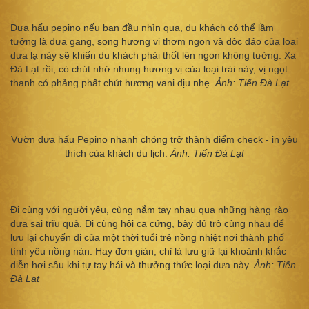
Dưa hấu pepino nếu ban đầu nhìn qua, du khách có thể lầm
tưởng là dưa gang, song hương vị thơm ngon và độc đáo của loại
dưa lạ này sẽ khiến du khách phải thốt lên ngon không tưởng. Xa
Đà Lạt rồi, có chút nhớ nhung hương vị của loại trái này, vị ngọt
thanh có phảng phất chút hương vani dịu nhẹ.
Ảnh: Tiến Đà Lạt
Vườn dưa hấu Pepino nhanh chóng trở thành điểm check - in yêu
thích của khách du lịch.
Ảnh: Tiến Đà Lạt
Đi cùng với người yêu, cùng nắm tay nhau qua những hàng rào
dưa sai trĩu quả. Đi cùng hội cạ cứng, bày đủ trò cùng nhau để
lưu lại chuyến đi của một thời tuổi trẻ nồng nhiệt nơi thành phố
tình yêu nồng nàn. Hay đơn giản, chỉ là lưu giữ lại khoảnh khắc
diễn hơi sâu khi tự tay hái và thưởng thức loại dưa này.
Ảnh: Tiến
Đà Lạt