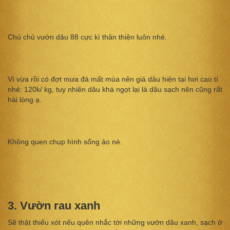
Chú chủ vườn dâu 88 cực kì thân thiện luôn nhé.
Vì vừa rồi có đợt mưa đá mất mùa nên giá dâu hiện tại hơi cao tí
nhé: 120k/ kg, tuy nhiên dâu khá ngọt lại là dâu sạch nên cũng rất
hài lòng ạ.
Không quen chụp hình sống ảo nè.
3. Vườn rau xanh
Sẽ thật thiếu xót nếu quên nhắc tới những vườn dâu xanh, sạch ở