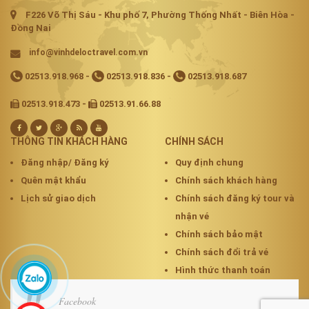
F226 Võ Thị Sáu - Khu phố 7, Phường Thống Nhất - Biên Hòa -
Đồng Nai
info@vinhdeloctravel.com.vn
02513.918.968
-
02513.918.836
-
02513.918.687
02513.918.473 -
02513.91.66.88
THÔNG TIN KHÁCH HÀNG
CHÍNH SÁCH
Đăng nhập/ Đăng ký
Quy định chung
Quên mật khẩu
Chính sách khách hàng
Lịch sử giao dịch
Chính sách đăng ký tour và
nhận vé
Chính sách bảo mật
Chính sách đổi trả vé
Hình thức thanh toán
Facebook