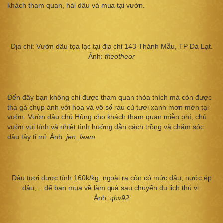
khách tham quan, hái dâu và mua tại vườn.
Địa chỉ: Vườn dâu tọa lạc tại địa chỉ 143 Thánh Mẫu, TP Đà Lạt.
Ảnh:
theotheor
Đến đây bạn không chỉ được tham quan thỏa thích mà còn được
tha gả chụp ảnh với hoa và vô số rau củ tươi xanh mơn mởn tại
vườn. Vườn dâu chú Hùng cho khách tham quan miễn phí, chủ
vườn vui tính và nhiệt tình hướng dẫn cách trồng và chăm sóc
dâu tây tỉ mỉ. Ảnh:
jen_laam
Dâu tươi được tính 160k/kg, ngoài ra còn có mức dâu, nước ép
dâu,... để bạn mua về làm quà sau chuyến du lịch thú vị.
Ảnh:
qhv92