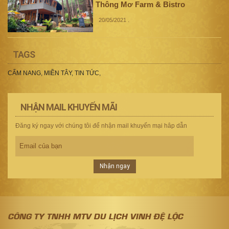
Thông Mơ Farm & Bistro
20/05/2021
.
TAGS
CẨM NANG
,
MIỀN TÂY
,
TIN TỨC
,
NHẬN MAIL KHUYẾN MÃI
Đăng ký ngay với chúng tôi để nhận mail khuyến mại hâp dẫn
Nhận ngay
CÔNG TY TNHH MTV DU LỊCH VINH ĐỆ LỘC