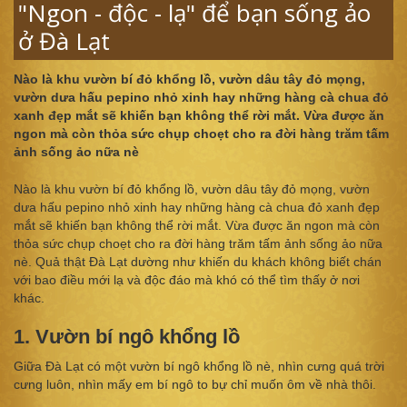
"Ngon - độc - lạ" để bạn sống ảo
ở Đà Lạt
Nào là khu vườn bí đỏ khổng lồ, vườn dâu tây đỏ mọng,
vườn dưa hấu pepino nhỏ xinh hay những hàng cà chua đỏ
xanh đẹp mắt sẽ khiến bạn không thể rời mắt. Vừa được ăn
ngon mà còn thỏa sức chụp choẹt cho ra đời hàng trăm tấm
ảnh sống ảo nữa nè
Nào là khu vườn bí đỏ khổng lồ, vườn dâu tây đỏ mọng, vườn
dưa hấu pepino nhỏ xinh hay những hàng cà chua đỏ xanh đẹp
mắt sẽ khiến bạn không thể rời mắt. Vừa được ăn ngon mà còn
thỏa sức chụp choẹt cho ra đời hàng trăm tấm ảnh sống ảo nữa
nè. Quả thật Đà Lạt dường như khiến du khách không biết chán
với bao điều mới lạ và độc đáo mà khó có thể tìm thấy ở nơi
khác.
1. Vườn bí ngô khổng lồ
Giữa Đà Lạt có một vườn bí ngô khổng lồ nè, nhìn cưng quá trời
cưng luôn, nhìn mấy em bí ngô to bự chỉ muốn ôm về nhà thôi.