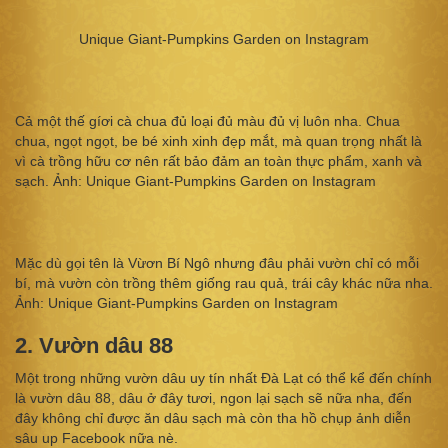
Unique Giant-Pumpkins Garden on Instagram
Cả một thế gíơi cà chua đủ loại đủ màu đủ vị luôn nha. Chua
chua, ngọt ngọt, be bé xinh xinh đẹp mắt, mà quan trọng nhất là
vì cà trồng hữu cơ nên rất bảo đảm an toàn thực phẩm, xanh và
sạch. Ảnh: Unique Giant-Pumpkins Garden on Instagram
Mặc dù gọi tên là Vừơn Bí Ngô nhưng đâu phải vườn chỉ có mỗi
bí, mà vườn còn trồng thêm giống rau quả, trái cây khác nữa nha.
Ảnh: Unique Giant-Pumpkins Garden on Instagram
2. Vườn dâu 88
Một trong những vườn dâu uy tín nhất Đà Lạt có thể kể đến chính
là vườn dâu 88, dâu ở đây tươi, ngon lại sạch sẽ nữa nha, đến
đây không chỉ được ăn dâu sạch mà còn tha hồ chụp ảnh diễn
sâu up Facebook nữa nè.