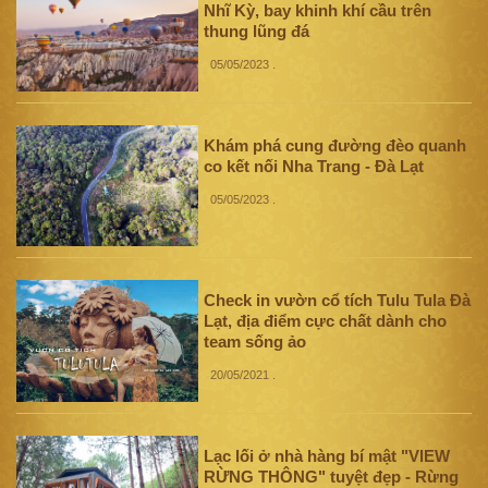
Nhĩ Kỳ, bay khinh khí cầu trên
thung lũng đá
05/05/2023
.
Khám phá cung đường đèo quanh
co kết nối Nha Trang - Đà Lạt
05/05/2023
.
Check in vườn cổ tích Tulu Tula Đà
Lạt, địa điểm cực chất dành cho
team sống ảo
20/05/2021
.
Lạc lối ở nhà hàng bí mật "VIEW
RỪNG THÔNG" tuyệt đẹp - Rừng