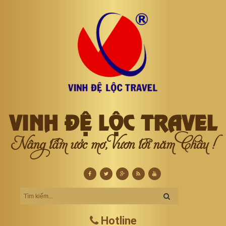
VINH ĐỆ LỘC TRAVEL
Nâng tầm ước mơ, Vươn tới năm Châu !
Hotline