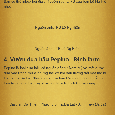
Bạn có thể inbox hỏi địa chỉ vườn rau tại FB của bạn Lê Ng Hiền
nhé.
Nguồn ảnh: FB Lê Ng Hiền
Nguồn ảnh: FB Lê Ng Hiền
4. Vườn dưa hấu Pepino - Định farm
Pepino là loại dưa hấu có nguồn gốc từ Nam Mỹ và mới được
đưa vào trồng thử ở những nơi có khí hậu tương đối mát mẻ là
Đà Lạt và Sa Pa. Những quả dưa hấu Pepino nhỏ xinh nằm lọt
tỏm trong lòng bàn tay khiến du khách thích thú vô cùng.
Địa chỉ: Đa Thiện, Phường 8, Tp.Đà Lạt
- Ảnh: Tiến Đà Lạt