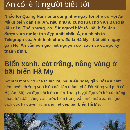
An có lẽ ít người biết tới
Nhắc tới Quảng Nam, ai ai cũng nhớ ngay tới phố cổ Hội An.
Mà đi biển gần Hội An, hầu như ai cũng lựa chọn An Bàng là
đầu tiên. Thế nhưng, có lẽ ít người biết tới bãi biển đẹp
được vinh dự lọt top đẹp nhất châu Á, do chính tờ
Telegraph của Anh bình chọn, đó là Hà My – bãi biển ngay
gần Hội An vẫn còn giữ nét nguyên sơ, sạch sẽ và cực kỳ
thanh bình.
Biển xanh, cát trắng, nắng vàng ở
bãi biển Hà My
Sở hữu một vị trí khá thuận lợi,
bãi biển ngay gần Hội An
nằm
bên tuyến đường ven biển nối liền thành phố Đà Nẵng với phố cổ
Hội An. Một vẻ đẹp bãi biển miền Trung tuyệt đẹp với bờ cát trắng
phau trải dài, cùng với nước biển trong vắt, một màu xanh ngọc
bích cực kỳ quyến rũ mang nét đẹp
bãi biển Hà My
.