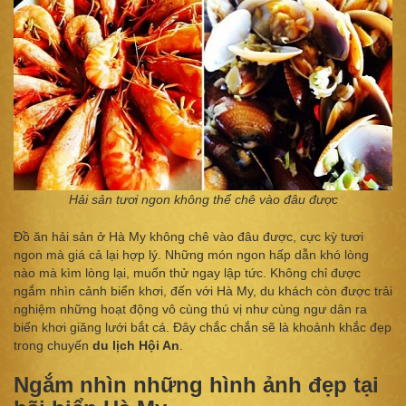
Hải sản tươi ngon không thể chê vào đâu được
Đồ ăn hải sản ở Hà My không chê vào đâu được, cực kỳ tươi
ngon mà giá cả lại hợp lý. Những món ngon hấp dẫn khó lòng
nào mà kìm lòng lại, muốn thử ngay lập tức. Không chỉ được
ngắm nhìn cảnh biển khơi, đến với Hà My, du khách còn được trải
nghiệm những hoạt động vô cùng thú vị như cùng ngư dân ra
biển khơi giăng lưới bắt cá. Đây chắc chắn sẽ là khoảnh khắc đẹp
trong chuyến
du lịch Hội An
.
Ngắm nhìn những hình ảnh đẹp tại