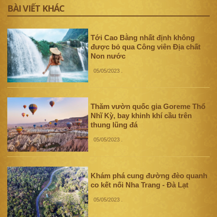
BÀI VIẾT KHÁC
Tới Cao Bằng nhất định không
được bỏ qua Công viên Địa chất
Non nước
05/05/2023
.
Thăm vườn quốc gia Goreme Thổ
Nhĩ Kỳ, bay khinh khí cầu trên
thung lũng đá
05/05/2023
.
Khám phá cung đường đèo quanh
co kết nối Nha Trang - Đà Lạt
05/05/2023
.