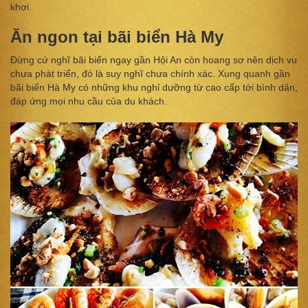
khơi.
Ăn ngon tại bãi biển Hà My
Đừng cứ nghĩ bãi biển ngay gần Hội An còn hoang sơ nên dịch vụ
chưa phát triển, đó là suy nghĩ chưa chính xác. Xung quanh gần
bãi biển Hà My có những khu nghỉ dưỡng từ cao cấp tới bình dân,
đáp ứng mọi nhu cầu của du khách.