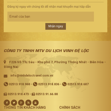
Đăng ký ngay với chúng tôi để nhận mail khuyến mại hâp dẫn
Nhận ngay
CÔNG TY TNHH MTV DU LỊCH VINH ĐỆ LỘC
F226 Võ Thị Sáu - Khu phố 7, Phường Thống Nhất - Biên Hòa -
Đồng Nai
info@vinhdeloctravel.com.vn
02513.918.968
-
02513.918.836
-
02513.918.687
02513.918.473 -
02513.91.66.88
THÔNG TIN KHÁCH HÀNG
CHÍNH SÁCH