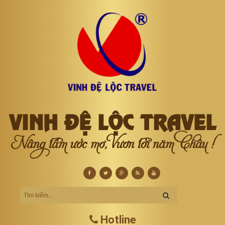
VINH ĐỆ LỘC TRAVEL
Nâng tầm ước mơ, Vươn tới năm Châu !
Hotline