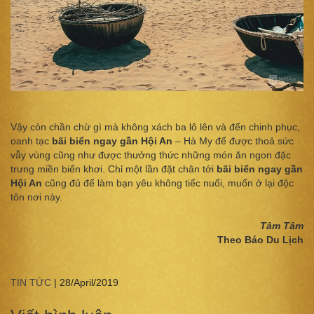
Vậy còn chần chừ gì mà không xách ba lô lên và đến chinh phục,
oanh tạc
bãi biển ngay gần Hội An
– Hà My để được thoả sức
vẫy vùng cũng như được thưởng thức những món ăn ngon đặc
trưng miền biển khơi. Chỉ một lần đặt chân tới
bãi biển ngay gần
Hội An
cũng đủ để làm bạn yêu không tiếc nuối, muốn ở lại độc
tôn nơi này.
Tâm Tâm
Theo Báo Du Lịch
TIN TỨC
|
28/April/2019