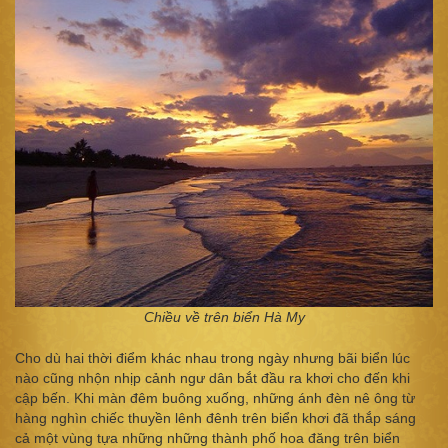
Chiều về trên biển Hà My
Cho dù hai thời điểm khác nhau trong ngày nhưng bãi biển lúc
nào cũng nhộn nhịp cảnh ngư dân bắt đầu ra khơi cho đến khi
cập bến. Khi màn đêm buông xuống, những ánh đèn nê ông từ
hàng nghìn chiếc thuyền lênh đênh trên biển khơi đã thắp sáng
cả một vùng tựa những những thành phố hoa đăng trên biển