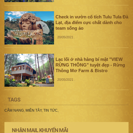
Check in vườn cổ tích Tulu Tula Đà
Lạt, địa điểm cực chất dành cho
team sống ảo
20/05/2021
.
Lạc lối ở nhà hàng bí mật "VIEW
RỪNG THÔNG" tuyệt đẹp - Rừng
Thông Mơ Farm & Bistro
20/05/2021
.
TAGS
CẨM NANG
,
MIỀN TÂY
,
TIN TỨC
,
NHẬN MAIL KHUYẾN MÃI