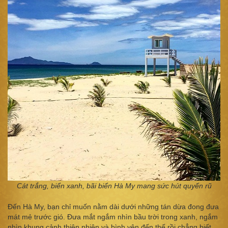
Cát trắng, biển xanh, bãi biển Hà My mang sức hút quyến rũ
Đến Hà My, bạn chỉ muốn nằm dài dưới những tán dừa đong đưa
mát mẻ trước gió. Đưa mắt ngắm nhìn bầu trời trong xanh, ngắm
nhìn khung cảnh thiên nhiên và bình yên đến thế rồi chẳng biết