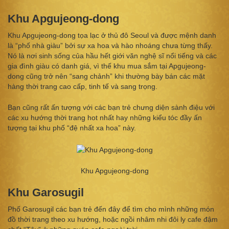
Khu Apgujeong-dong
Khu Apgujeong-dong tọa lạc ở thủ đô Seoul và được mệnh danh
là “phố nhà giàu” bởi sự xa hoa và hào nhoáng chưa từng thấy.
Nó là nơi sinh sống của hầu hết giới văn nghệ sĩ nổi tiếng và các
gia đình giàu có danh giá, vì thế khu mua sắm tại Apgujeong-
dong cũng trở nên “sang chảnh” khi thường bày bán các mặt
hàng thời trang cao cấp, tinh tế và sang trọng.
Bạn cũng rất ấn tượng với các bạn trẻ chưng diện sành điệu với
các xu hướng thời trang hot nhất hay những kiểu tóc đầy ấn
tượng tại khu phố “đệ nhất xa hoa” này.
Khu Apgujeong-dong
Khu Garosugil
Phố Garosugil các bạn trẻ đến đây để tìm cho mình những món
đồ thời trang theo xu hướng, hoặc ngồi nhâm nhi đôi ly cafe đậm