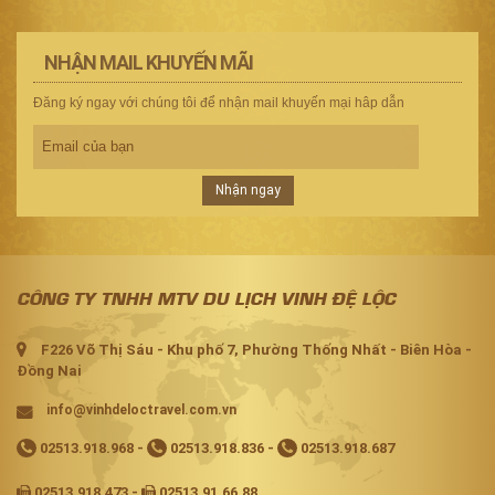
NHẬN MAIL KHUYẾN MÃI
Đăng ký ngay với chúng tôi để nhận mail khuyến mại hâp dẫn
Nhận ngay
CÔNG TY TNHH MTV DU LỊCH VINH ĐỆ LỘC
F226 Võ Thị Sáu - Khu phố 7, Phường Thống Nhất - Biên Hòa -
Đồng Nai
info@vinhdeloctravel.com.vn
02513.918.968
-
02513.918.836
-
02513.918.687
02513.918.473 -
02513.91.66.88