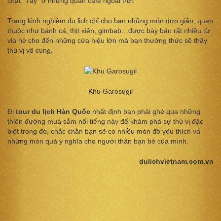
chất “Tây” ở những quán cafe ngoài trời.
Trang kinh nghiệm du lịch chỉ cho bạn những món đơn giản, quen
thuộc như bánh cá, thịt xiên, gimbab…được bày bán rất nhiều từ
vỉa hè cho đến những cửa hiệu lớn mà bạn thưởng thức sẽ thấy
thú vị vô cùng.
Khu Garosugil
Đi
tour du lịch Hàn Quốc
nhất định bạn phải ghé qua những
thiên đường mua sắm nổi tiếng này để khám phá sự thú vị đặc
biệt trong đó, chắc chắn bạn sẽ có nhiều món đồ yêu thích và
những món quà ý nghĩa cho người thân bạn bè của mình.
dulichvietnam.com.vn