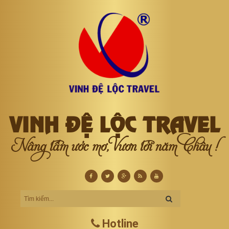
VINH ĐỆ LỘC TRAVEL
Nâng tầm ước mơ, Vươn tới năm Châu !
Hotline