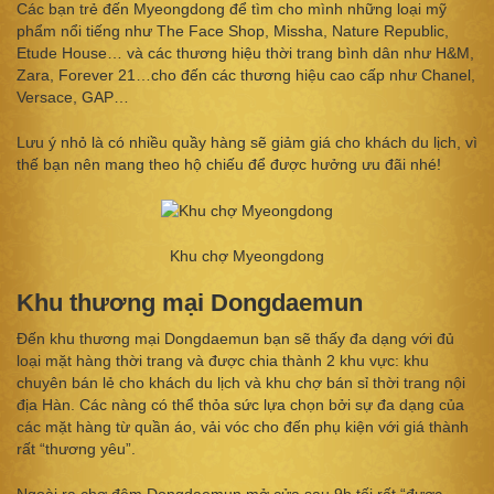
Các bạn trẻ đến Myeongdong để tìm cho mình những loại mỹ
phẩm nổi tiếng như The Face Shop, Missha, Nature Republic,
Etude House… và các thương hiệu thời trang bình dân như H&M,
Zara, Forever 21…cho đến các thương hiệu cao cấp như Chanel,
Versace, GAP…
Lưu ý nhỏ là có nhiều quầy hàng sẽ giảm giá cho khách du lịch, vì
thế bạn nên mang theo hộ chiếu để được hưởng ưu đãi nhé!
Khu chợ Myeongdong
Khu thương mại Dongdaemun
Đến khu thương mại Dongdaemun bạn sẽ thấy đa dạng với đủ
loại mặt hàng thời trang và được chia thành 2 khu vực: khu
chuyên bán lẻ cho khách du lịch và khu chợ bán sỉ thời trang nội
địa Hàn. Các nàng có thể thỏa sức lựa chọn bởi sự đa dạng của
các mặt hàng từ quần áo, vải vóc cho đến phụ kiện với giá thành
rất “thương yêu”.
Ngoài ra chợ đêm Dongdaemun mở cửa sau 9h tối rất “được