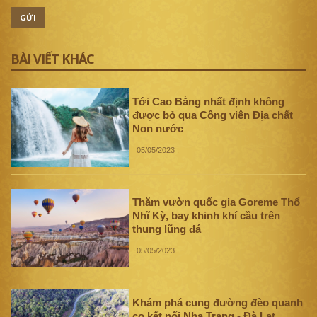
GỬI
BÀI VIẾT KHÁC
Tới Cao Bằng nhất định không
được bỏ qua Công viên Địa chất
Non nước
05/05/2023
.
Thăm vườn quốc gia Goreme Thổ
Nhĩ Kỳ, bay khinh khí cầu trên
thung lũng đá
05/05/2023
.
Khám phá cung đường đèo quanh
co kết nối Nha Trang - Đà Lạt