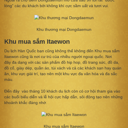
lòng” các du khách bởi không khí cực sầm uất và tươi vui.
Khu thương mại Dongdaemun
Khu mua sắm Itaewon
Du lịch Hàn Quốc bạn cũng không thể không đến Khu mua sắm
Itaewon cũng là nơi cư trú của nhiều người ngoại quốc. Nơi
đây đa dạng với các sản phẩm đồ hip hop, đồ trang sức, đồ da,
đồ cổ, giày dép, quần áo, túi xách và cả các khách sạn hay quán
ăn, khu vực giải trí, tạo nên một khu vực đa văn hóa và đa sắc
màu.
Đến đây vào tháng 10 khách du lịch còn có cơ hội tham gia vào
các buổi biểu diễn và lễ hội cực hấp dẫn, sôi động tạo nên những
khoảnh khắc đáng nhớ.
Khu mua sắm Itaewon