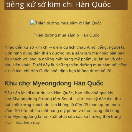
tiếng xứ sở kim chi Hàn Quốc
Thiên đường mua sắm ở Hàn Quốc
Nhắc đến xứ sở kim chi – điểm du lịch châu Á nổi tiếng, người ta
luôn hình dung đến thiên đường mua sắm làm mê hoặc biết bao
du khách với bao la những mặt hàng mỹ phẩm, quần áo và các
phụ kiện khác. Dưới đây là Những thiên đường mua sắm nổi tiếng
xứ sở kim chi Hàn Quốc nhất định bạn không được bỏ lỡ!
Khu chợ Myeongdong Hàn Quốc
Đầu tiên khi đi tour du lịch Hàn Quốc, bạn hãy ghé qua khu
chợ Myeongdong ở trung tâm Seoul – vị trí cực kỳ đắc địa, thu
hút khối lượng khách du lịch khổng lồ đến để tham quan, mua
sắm. Sở hữu nhiều mặt hàng mỹ phẩm và thời trang nổi tiếng,
khu Myeongdong là nơi xuất phát của các xu hướng thời trang
HOT nhất hiện nay.