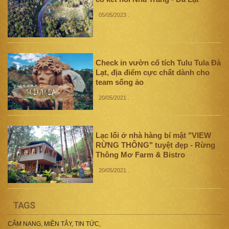
05/05/2023
.
Check in vườn cổ tích Tulu Tula Đà
Lạt, địa điểm cực chất dành cho
team sống ảo
20/05/2021
.
Lạc lối ở nhà hàng bí mật "VIEW
RỪNG THÔNG" tuyệt đẹp - Rừng
Thông Mơ Farm & Bistro
20/05/2021
.
TAGS
CẨM NANG
,
MIỀN TÂY
,
TIN TỨC
,