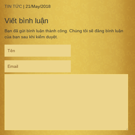
TIN TỨC
|
21/May/2018
Viết bình luận
Bạn đã gửi bình luận thành công. Chúng tôi sẽ đăng bình luận
của bạn sau khi kiểm duyệt.