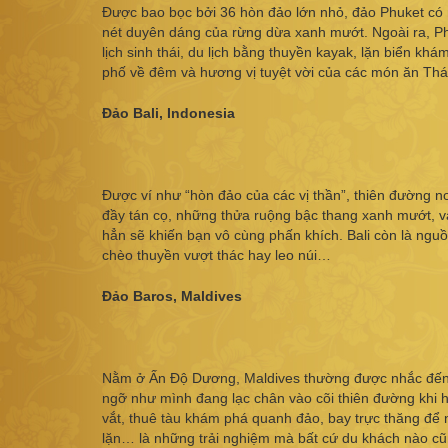
Được bao bọc bởi 36 hòn đảo lớn nhỏ, đảo Phuket có n
nét duyên dáng của rừng dừa xanh mướt. Ngoài ra, Phuk
lịch sinh thái, du lịch bằng thuyền kayak, lặn biển k
phố về đêm và hương vị tuyệt vời của các món ăn Thá
Đảo Bali, Indonesia
Được ví như “hòn đảo của các vị thần”, thiên đường nơ
đầy tán cọ, những thửa ruộng bậc thang xanh mướt, 
hẳn sẽ khiến bạn vô cùng phấn khích. Bali còn là ng
chèo thuyền vượt thác hay leo núi…
Đảo Baros, Ma​ldives
Nằm ở Ấn Độ Dương, Maldives thường được nhắc đến vớ
ngỡ như mình đang lạc chân vào cõi thiên đường khi h
vắt, thuê tàu khám phá quanh đảo, bay trực thăng để n
lặn… là những trải nghiệm mà bất cứ du khách nào cũ