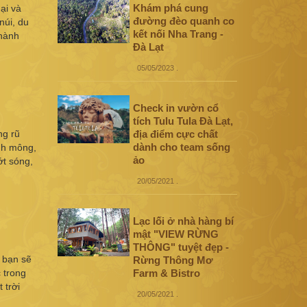
Khám phá cung
ại và
đường đèo quanh co
núi, du
kết nối Nha Trang -
thành
Đà Lạt
05/05/2023
.
Check in vườn cổ
tích Tulu Tula Đà Lạt,
ng rũ
địa điểm cực chất
dành cho team sống
nh mông,
ảo
ớt sóng,
20/05/2021
.
Lạc lối ở nhà hàng bí
mật "VIEW RỪNG
THÔNG" tuyệt đẹp -
 bạn sẽ
Rừng Thông Mơ
 trong
Farm & Bistro
 trời
20/05/2021
.