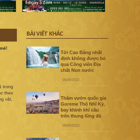
6 ngày 5 đêm
5 ngày 4 đê
BÀI VIẾT KHÁC
 mê!
Tới Cao Bằng nhất
định không được bỏ
qua Công viên Địa
chất Non nước
05/05/2023
.
1 trong
ọc theo
Thăm vườn quốc gia
ng vắt,
Goreme Thổ Nhĩ Kỳ,
bay khinh khí cầu
trên thung lũng đá
05/05/2023
.