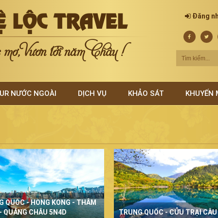
Ệ LỘC TRAVEL
Đăng n
mơ, Vươn tới năm Châu !
UR NƯỚC NGOÀI
DỊCH VỤ
KHẢO SÁT
KHUYẾN 
G QUỐC - HONG KONG - THÂM
- QUẢNG CHÂU 5N4D
TRUNG QUỐC - CỬU TRẠI CÂU