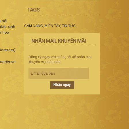
TAGS
 nối
CẨM NANG
,
MIỀN TÂY
,
TIN TỨC
,
iki xinh
n hóa
NHẬN MAIL KHUYẾN MÃI
Internet)
Đăng ký ngay với chúng tôi để nhận mail
nmedia.vn
khuyến mại hâp dẫn
Nhận ngay