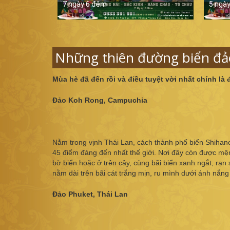
7 ngày 6 đêm
5 ngà
Những thiên đường biển đả
Mùa hè đã đến rồi và điều tuyệt vời nhất chính là
Đảo Koh Rong, Campuchia
Nằm trong vịnh Thái Lan, cách thành phố biển Shihan
45 điểm đáng đến nhất thế giới. Nơi đây còn được mệ
bờ biển hoặc ở trên cây, cùng bãi biển xanh ngắt, rạn
nằm dài trên bãi cát trắng mịn, ru mình dưới ánh nắn
Đảo Phuket, Thái Lan