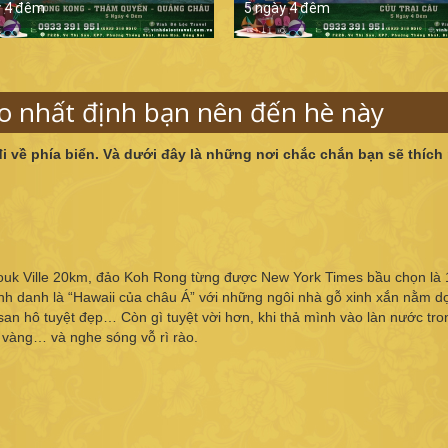
y 4 đêm
5 ngày 4 đêm
o nhất định bạn nên đến hè này
 đi về phía biển. Và dưới đây là những nơi chắc chắn bạn sẽ thích
ouk Ville 20km, đảo Koh Rong từng được New York Times bầu chọn là 
nh danh là “Hawaii của châu Á” với những ngôi nhà gỗ xinh xắn nằm d
 san hô tuyệt đẹp… Còn gì tuyệt vời hơn, khi thả mình vào làn nước tro
g vàng… và nghe sóng vỗ rì rào.