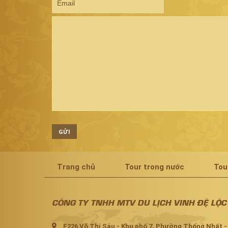
GỬI
Trang chủ
Tour trong nước
Tou
CÔNG TY TNHH MTV DU LỊCH VINH ĐỆ LỘC
F226 Võ Thị Sáu - Khu phố 7, Phường Thống Nhất -