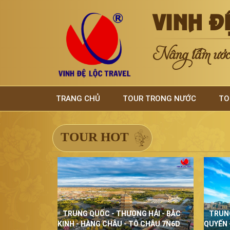
VINH Đ
Nâng tầm ước 
TRANG CHỦ
TOUR TRONG NƯỚC
TO
TOUR HOT
TRUNG QUỐC - THƯỢNG HẢI - BẮC
TRUN
KINH - HÀNG CHÂU - TÔ CHÂU 7N6D
QUYẾN 