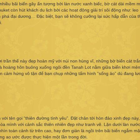
hiều bãi biển gây ấn tượng bởi làn nước xanh biếc, bờ cát dài mềm m
et còn hút khách du lịch bởi các hoạt động giải trí sôi động như: leo 
hám phá đại dương… Đặc biệt, bạn sẽ không cưỡng lại sức hấp dẫn của 
i.
i trần thế này đẹp hoàn mỹ với núi non hùng vĩ, những bờ biển cát trắ
và hoàng hôn buông xuống ngôi đền Tanah Lot nằm giữa biển khơi mê
uồn cảm hứng vô tận để bạn chụp những tấm hình “sống ảo” dù đang lư
i tên gọi “thiên đường tình yêu”. Đặt chân tới hòn đảo xinh đẹp này,
òa mình với cảnh sắc thiên nhiên đẹp như tranh vẽ. Lặn dưới làn nước
hìn toàn cảnh từ trên cao, hay đơn giản là ngồi trên bãi biển ngắm mặt
ng ao ước được thực hiện một lần trong đời.