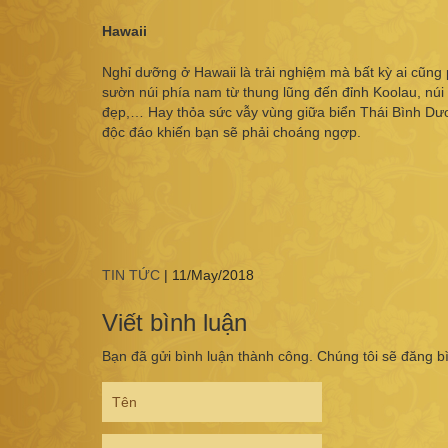
Hawaii
Nghỉ dưỡng ở Hawaii là trải nghiệm mà bất kỳ ai cũng 
sườn núi phía nam từ thung lũng đến đỉnh Koolau, nú
đẹp,… Hay thỏa sức vẫy vùng giữa biển Thái Bình Dươ
độc đáo khiến bạn sẽ phải choáng ngợp.
TIN TỨC
|
11/May/2018
Viết bình luận
Bạn đã gửi bình luận thành công. Chúng tôi sẽ đăng b