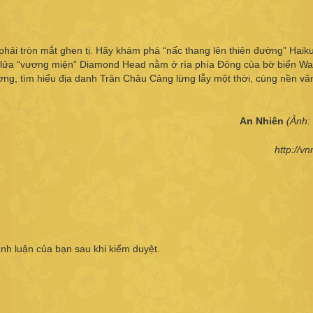
phải tròn mắt ghen tị. Hãy khám phá “nấc thang lên thiên đường” Haiku
i lửa “vương miện” Diamond Head nằm ở rìa phía Đông của bờ biển Waik
ng, tìm hiểu địa danh Trân Châu Cảng lừng lẫy một thời, cùng nền vă
An Nhiên
(Ảnh: 
http://v
ình luận của bạn sau khi kiểm duyệt.