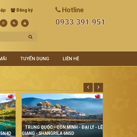
Hotline
hập
Đăng ký
0933.391.951
MÃI
TUYỂN DỤNG
LIÊN HỆ
TRUNG QUỐC - CÔN MINH - ĐẠI LÝ - LỆ
THÁI LAN Đ
 5N4D
GIANG - SHANGRILA 6N5D
5N4D