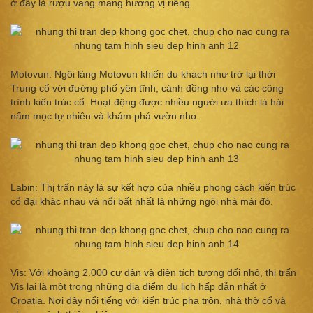
ở đây là rượu vang mang hương vị riêng.
Motovun: Ngôi làng Motovun khiến du khách như trở lại thời
Trung cổ với đường phố yên tĩnh, cánh đồng nho và các công
trình kiến trúc cổ. Hoạt động được nhiều người ưa thích là hái
nấm mọc tự nhiên và khám phá vườn nho.
Labin: Thị trấn này là sự kết hợp của nhiều phong cách kiến trúc
cổ đại khác nhau và nổi bất nhất là những ngôi nhà mái đỏ.
Vis: Với khoảng 2.000 cư dân và diện tích tương đối nhỏ, thị trấn
Vis lại là một trong những địa điểm du lịch hấp dẫn nhất ở
Croatia. Nơi đây nổi tiếng với kiến trúc pha trộn, nhà thờ cổ và