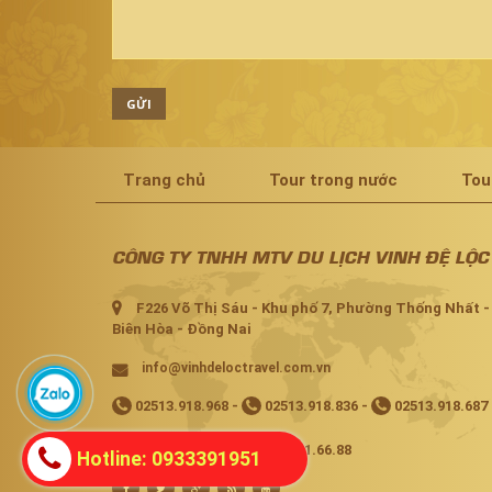
GỬI
Trang chủ
Tour trong nước
Tou
CÔNG TY TNHH MTV DU LỊCH VINH ĐỆ LỘC
F226 Võ Thị Sáu - Khu phố 7, Phường Thống Nhất -
Biên Hòa - Đồng Nai
info@vinhdeloctravel.com.vn
02513.918.968
-
02513.918.836
-
02513.918.687
02513.918.473 -
02513.91.66.88
Hotline: 0933391951