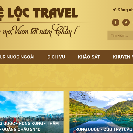
Ệ LỘC TRAVEL
Đăng n
mơ, Vươn tới năm Châu !
UR NƯỚC NGOÀI
DỊCH VỤ
KHẢO SÁT
KHUYẾN 
G QUỐC - HONG KONG - THÂM
- QUẢNG CHÂU 5N4D
TRUNG QUỐC - CỬU TRẠI CÂU