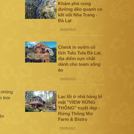
Khám phá cung
đường đèo quanh co
kết nối Nha Trang -
Đà Lạt
05/05/2023
.
Check in vườn cổ
tích Tulu Tula Đà Lạt,
địa điểm cực chất
dành cho team sống
ảo
20/05/2021
.
ó những
Lạc lối ở nhà hàng bí
t thời
mật "VIEW RỪNG
THÔNG" tuyệt đẹp -
Rừng Thông Mơ
rên
Farm & Bistro
20/05/2021
.