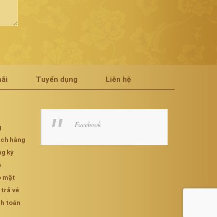
ãi
Tuyển dụng
Liên hệ
Facebook
g
hách hàng
ng ký
é
o mật
 trả vé
nh toán