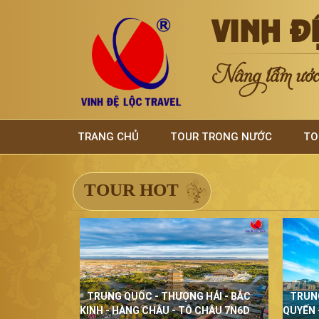
VINH Đ
Nâng tầm ước 
TRANG CHỦ
TOUR TRONG NƯỚC
TO
TOUR HOT
TRUNG QUỐC - THƯỢNG HẢI - BẮC
TRUN
KINH - HÀNG CHÂU - TÔ CHÂU 7N6D
QUYẾN 