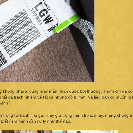
ưng không phải ai cũng may mắn nhận được bồi thường. Thậm chí đã c
 tất cả trách nhiệm về tất cả những đồ bị mất. Và liệu bạn có muốn mấ
 mình?
ị trong túi hành lí kí gửi. Hãy giữ trong hành lí xách tay, mang chúng t
 biết xem mình cần xử lý như thế nào.