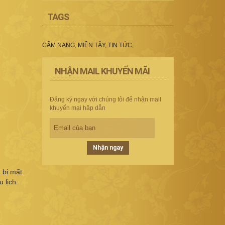
TAGS
CẨM NANG
,
MIỀN TÂY
,
TIN TỨC
,
NHẬN MAIL KHUYẾN MÃI
Đăng ký ngay với chúng tôi để nhận mail
khuyến mại hâp dẫn
Nhận ngay
 bị mất
 lịch.