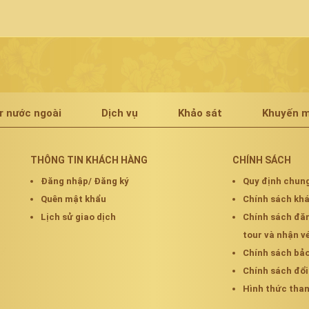
r nước ngoài
Dịch vụ
Khảo sát
Khuyến m
THÔNG TIN KHÁCH HÀNG
CHÍNH SÁCH
Đăng nhập/ Đăng ký
Quy định chun
Quên mật khẩu
Chính sách k
Lịch sử giao dịch
Chính sách đă
tour và nhận v
Chính sách bả
Chính sách đổi
Hình thức tha