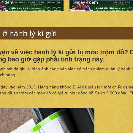
y 4 đêm
5 ngày 4 đêm
ở hành lý kí gửi
n về việc hành lý kí gửi bị móc trộm đồ? Đ
 bao giờ gặp phải tình trạng này.
nh sát đã ghi lại hình ảnh các nhân viên có trách nhiệm quản lý hành l
ách hàng.
c đây vào năm 2013. Hãng hàng không El Al đã giấu kín một chiếc cam
ang đã ăn trộm các món đồ có giá trị như đồng hồ Seiko 5.000 đôla, i