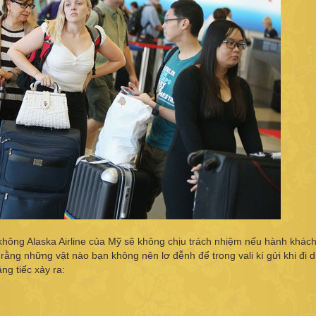
ông Alaska Airline của Mỹ sẽ không chịu trách nhiệm nếu hành khách
rằng những vật nào bạn không nên lơ đễnh để trong vali kí gửi khi đi du
ng tiếc xảy ra: