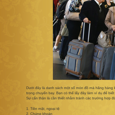
Dưới đây là danh sách một số món đồ mà hãng hàng kh
trong chuyến bay. Bạn có thể lấy đây làm ví dụ để biết 
Sự cẩn thận là cần thiết nhằm tránh các trường hợp đá
1. Tiền mặt, ngoại tệ
2. Chứng khoán