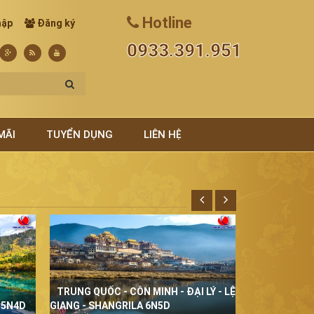
Hotline
hập
Đăng ký
0933.391.951
MÃI
TUYỂN DỤNG
LIÊN HỆ
TRUNG QUỐC - CÔN MINH - ĐẠI LÝ - LỆ
THÁI LAN Đ
 5N4D
GIANG - SHANGRILA 6N5D
5N4D