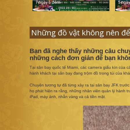
7 ngày 6 đêm
5 ngà
Những đồ vật không nên để 
Bạn đã nghe thấy những câu chuyệ
những cách đơn giản để bạn không
Tại sân bay quốc tế Miami, các camera giấu kín của cả
hành khách tại sân bay đang trộm đồ trong túi của kh
Chuyện tương tự đã từng xảy ra tại sân bay JFK trướ
họ phát hiện ra rằng, những nhân viên quản lý hành tr
iPad, máy ảnh, nhẫn vàng và cả tiền mặt.