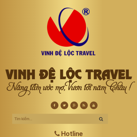
VINH ĐỆ LỘC TRAVEL
Nâng tầm ước mơ, Vươn tới năm Châu !
Hotline