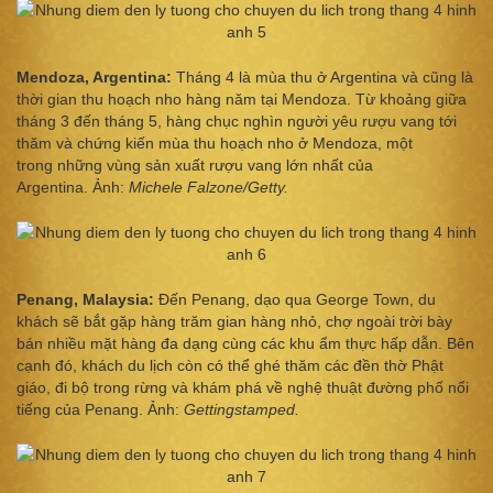
Mendoza, Argentina:
Tháng 4 là mùa thu ở Argentina và cũng là
thời gian thu hoạch nho hàng năm tại Mendoza. Từ khoảng giữa
tháng 3 đến tháng 5, hàng chục nghìn người yêu rượu vang tới
thăm và chứng kiến mùa thu hoạch nho ở Mendoza, một
trong những vùng sản xuất rượu vang lớn nhất của
Argentina. Ảnh:
Michele Falzone/Getty.
Penang, Malaysia:
Đến Penang, dạo qua George Town, du
khách sẽ bắt gặp hàng trăm gian hàng nhỏ, chợ ngoài trời bày
bán nhiều mặt hàng đa dạng cùng các khu ẩm thực hấp dẫn. Bên
cạnh đó, khách du lịch còn có thể ghé thăm các đền thờ Phật
giáo, đi bộ trong rừng và khám phá về nghệ thuật đường phố nổi
tiếng của Penang. Ảnh:
Gettingstamped.