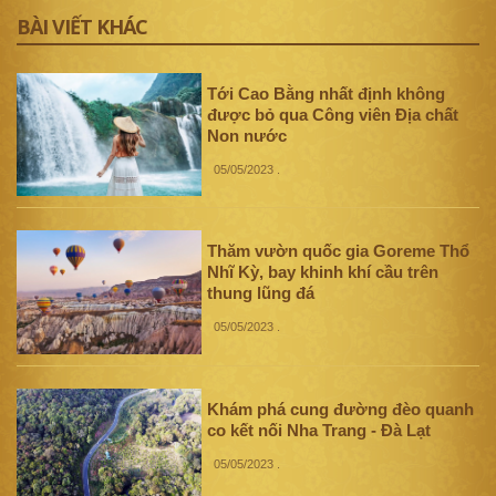
BÀI VIẾT KHÁC
Tới Cao Bằng nhất định không
được bỏ qua Công viên Địa chất
Non nước
05/05/2023
.
Thăm vườn quốc gia Goreme Thổ
Nhĩ Kỳ, bay khinh khí cầu trên
thung lũng đá
05/05/2023
.
Khám phá cung đường đèo quanh
co kết nối Nha Trang - Đà Lạt
05/05/2023
.