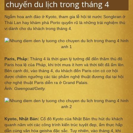
chuyến du lịch trong tháng 4
Ngắm hoa anh đào ở Kyoto, tham gia lễ hội té nước Songkran ở
Thái Lan hay khám phá Porto quyến rũ là những trải nghiệm thú
vị dành cho du khách trong tháng 4.
Paris, Pháp:
Tháng 4 là thời gian lý tưởng để đến thăm thủ đô
Paris hoa lệ của Pháp, khi trời mưa ít hơn và thời tiết đã ấm lên.
Bên cạnh đó, vào tháng 4, du khách đến Paris còn có cơ hội
được chiêm ngưỡng các tác phẩm nghệ thuật đương đại tại hội
chợ nghệ thuật Paris diễn ra ở Grand Palais.
Ảnh:
Gwengoat/Getty.
Kyoto, Nhật Bản:
Cố đô Kyoto của Nhật Bản thu hút du khách
quanh năm với các công trình kiến trúc tuyệt đẹp, ẩm thực hấp
dẫn cùng văn hóa geisha đặc sắc. Tuy nhiên, vào tháng 4, khi