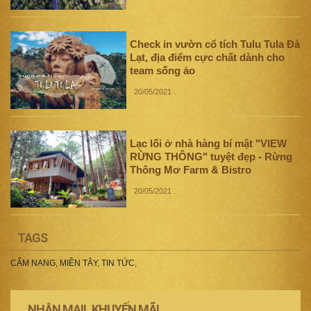
Check in vườn cổ tích Tulu Tula Đà
Lạt, địa điểm cực chất dành cho
team sống ảo
20/05/2021
.
Lạc lối ở nhà hàng bí mật "VIEW
RỪNG THÔNG" tuyệt đẹp - Rừng
Thông Mơ Farm & Bistro
20/05/2021
.
TAGS
CẨM NANG
,
MIỀN TÂY
,
TIN TỨC
,
NHẬN MAIL KHUYẾN MÃI