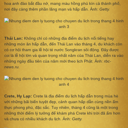
hoa anh đào bắt đầu nở, mang màu hồng phủ kín cả thành phố,
nơi đây càng thêm phần lãng mạn và hấp dẫn. Ảnh:
Getty.
Thái Lan:
Không chỉ có những địa điểm du lịch nổi tiếng hay
những món ăn hấp dẫn, đến Thái Lan vào tháng 4, du khách còn
có cơ hội tham gia lễ hội té nước Songkran sôi động. Đây được
coi là lễ hội lớn và quan trọng nhất năm của Thái Lan, diễn ra vào
những ngày đầu tiên của năm mới theo lịch Phật. Ảnh:
rbc-
news.ru.
Crete, Hy Lạp:
Crete là địa điểm du lịch hấp dẫn trong mùa hè
với những bãi biển tuyệt đẹp, cảnh quan hấp dẫn cùng nền ẩm
thực phong phú, đặc sắc. Tuy nhiên, tháng 4 cũng là một trong
những thời điểm lý tưởng để khám phá Crete khi trời đã ấm hơn
và chưa có nhiều khách du lịch. Ảnh:
Getty.