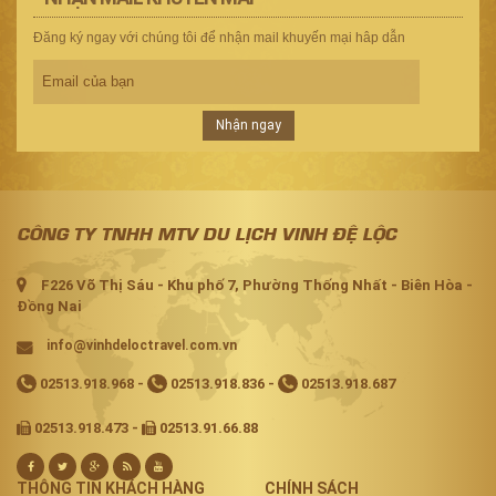
Đăng ký ngay với chúng tôi để nhận mail khuyến mại hâp dẫn
Nhận ngay
CÔNG TY TNHH MTV DU LỊCH VINH ĐỆ LỘC
F226 Võ Thị Sáu - Khu phố 7, Phường Thống Nhất - Biên Hòa -
Đồng Nai
info@vinhdeloctravel.com.vn
02513.918.968
-
02513.918.836
-
02513.918.687
02513.918.473 -
02513.91.66.88
THÔNG TIN KHÁCH HÀNG
CHÍNH SÁCH