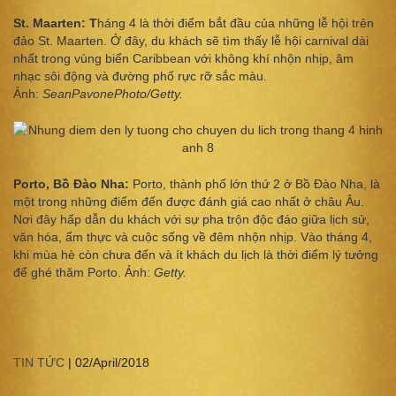
St. Maarten: T
háng 4 là thời điểm bắt đầu của những lễ hội trên
đảo St. Maarten. Ở đây, du khách sẽ tìm thấy lễ hội carnival dài
nhất trong vùng biển Caribbean với không khí nhộn nhịp, âm
nhạc sôi động và đường phố rực rỡ sắc màu.
Ảnh:
SeanPavonePhoto/Getty.
Porto, Bồ Đào Nha:
Porto, thành phố lớn thứ 2 ở Bồ Đào Nha, là
một trong những điểm đến được đánh giá cao nhất ở châu Âu.
Nơi đây hấp dẫn du khách với sự pha trộn độc đáo giữa lịch sử,
văn hóa, ẩm thực và cuộc sống về đêm nhộn nhịp. Vào tháng 4,
khi mùa hè còn chưa đến và ít khách du lịch là thời điểm lý tưởng
để ghé thăm Porto. Ảnh:
Getty.
TIN TỨC
|
02/April/2018