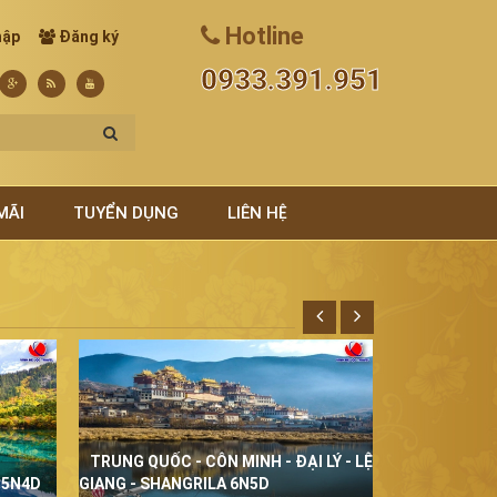
Hotline
hập
Đăng ký
0933.391.951
MÃI
TUYỂN DỤNG
LIÊN HỆ
TRUNG QUỐC - CÔN MINH - ĐẠI LÝ - LỆ
THÁI LAN Đ
 5N4D
GIANG - SHANGRILA 6N5D
5N4D