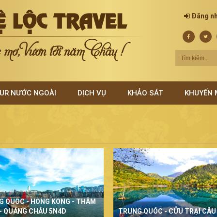
Ệ LỘC TRAVEL
Đăng n
mơ, Vươn tới năm Châu !
UR NƯỚC NGOÀI
DỊCH VỤ
KHẢO SÁT
KHUYẾN 
G QUỐC - HONG KONG - THÂM
- QUẢNG CHÂU 5N4D
TRUNG QUỐC - CỬU TRẠI CÂU