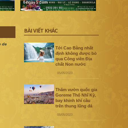
6 ngày 5 đêm
5 ngày 4 đê
BÀI VIẾT KHÁC
e de
Tới Cao Bằng nhất
định không được bỏ
qua Công viên Địa
chất Non nước
05/05/2023
.
Thăm vườn quốc gia
Goreme Thổ Nhĩ Kỳ,
bay khinh khí cầu
trên thung lũng đá
05/05/2023
.