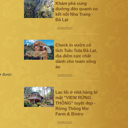
Khám phá cung
đường đèo quanh co
kết nối Nha Trang -
Đà Lạt
05/05/2023
.
Check in vườn cổ
tích Tulu Tula Đà Lạt,
địa điểm cực chất
dành cho team sống
ảo
ờ được
20/05/2021
.
Lạc lối ở nhà hàng bí
mật "VIEW RỪNG
THÔNG" tuyệt đẹp -
Rừng Thông Mơ
Farm & Bistro
20/05/2021
.