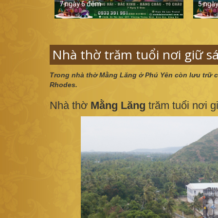
7 ngày 6 đêm
5 ngà
Nhà thờ trăm tuổi nơi giữ s
Trong nhà thờ Mằng Lăng ở Phú Yên còn lưu trữ 
Rhodes.
Nhà thờ
Mằng Lăng
trăm tuổi nơi 