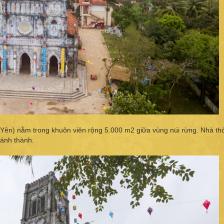
Yên) nằm trong khuôn viên rộng 5.000 m2 giữa vùng núi rừng. Nhà th
ánh thành.