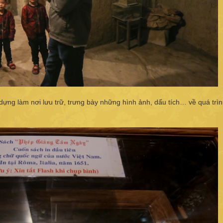
ựng làm nơi lưu trữ, trưng bày những hình ảnh, dấu tích… về quá trìn