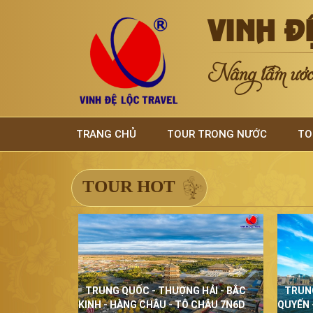
VINH Đ
Nâng tầm ước 
TRANG CHỦ
TOUR TRONG NƯỚC
TO
TOUR HOT
TRUNG QUỐC - THƯỢNG HẢI - BẮC
TRUN
KINH - HÀNG CHÂU - TÔ CHÂU 7N6D
QUYẾN 