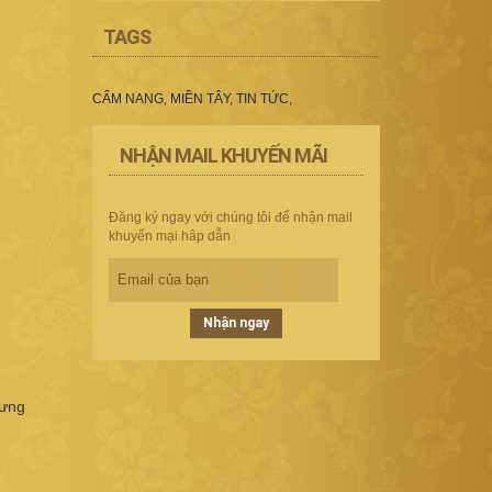
TAGS
CẨM NANG
,
MIỀN TÂY
,
TIN TỨC
,
NHẬN MAIL KHUYẾN MÃI
Đăng ký ngay với chúng tôi để nhận mail
khuyến mại hâp dẫn
Nhận ngay
hưng