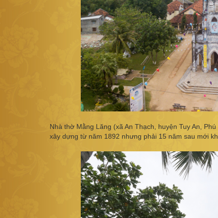
Nhà thờ Mằng Lăng (xã An Thạch, huyện Tuy An, Phú 
xây dựng từ năm 1892 nhưng phải 15 năm sau mới kh