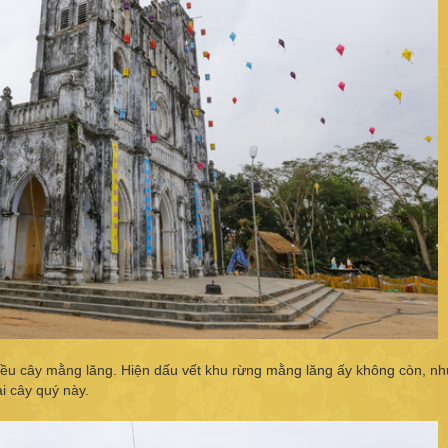
ều cây mằng lăng. Hiện dấu vết khu rừng mằng lăng ấy không còn, n
i cây quý này.