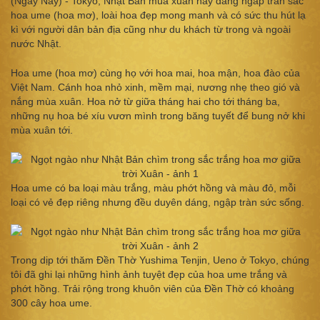
(Ngày Nay) - Tokyo, Nhật Bản mùa xuân này đang ngâp tràn sắc
hoa ume (hoa mơ), loài hoa đẹp mong manh và có sức thu hút lạ
kì với người dân bản địa cũng như du khách từ trong và ngoài
nước Nhật.
Hoa ume (hoa mơ) cùng họ với hoa mai, hoa mận, hoa đào của
Việt Nam. Cánh hoa nhỏ xinh, mềm mại, nương nhẹ theo gió và
nắng mùa xuân. Hoa nở từ giữa tháng hai cho tới tháng ba,
những nụ hoa bé xíu vươn mình trong băng tuyết để bung nở khi
mùa xuân tới.
Hoa ume có ba loại màu trắng, màu phớt hồng và màu đỏ, mỗi
loại có vẻ đẹp riêng nhưng đều duyên dáng, ngập tràn sức sống.
Trong dịp tới thăm Đền Thờ Yushima Tenjin, Ueno ở Tokyo, chúng
tôi đã ghi lại những hình ảnh tuyệt đẹp của hoa ume trắng và
phớt hồng. Trải rộng trong khuôn viên của Đền Thờ có khoảng
300 cây hoa ume.