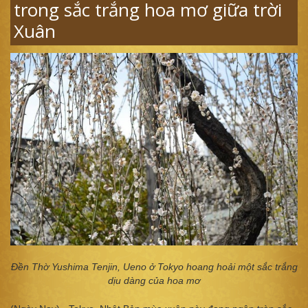
trong sắc trắng hoa mơ giữa trời
Xuân
Đền Thờ Yushima Tenjin, Ueno ở Tokyo hoang hoải một sắc trắng
dịu dàng của hoa mơ