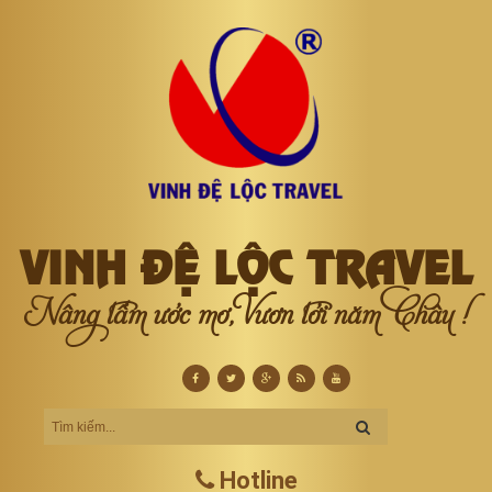
VINH ĐỆ LỘC TRAVEL
Nâng tầm ước mơ, Vươn tới năm Châu !
Hotline