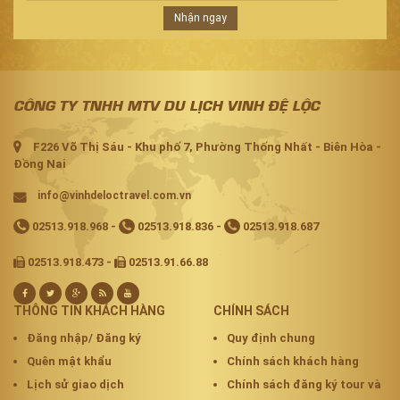
Nhận ngay
CÔNG TY TNHH MTV DU LỊCH VINH ĐỆ LỘC
F226 Võ Thị Sáu - Khu phố 7, Phường Thống Nhất - Biên Hòa -
Đồng Nai
info@vinhdeloctravel.com.vn
02513.918.968
-
02513.918.836
-
02513.918.687
02513.918.473 -
02513.91.66.88
THÔNG TIN KHÁCH HÀNG
CHÍNH SÁCH
Đăng nhập/ Đăng ký
Quy định chung
Quên mật khẩu
Chính sách khách hàng
Lịch sử giao dịch
Chính sách đăng ký tour và