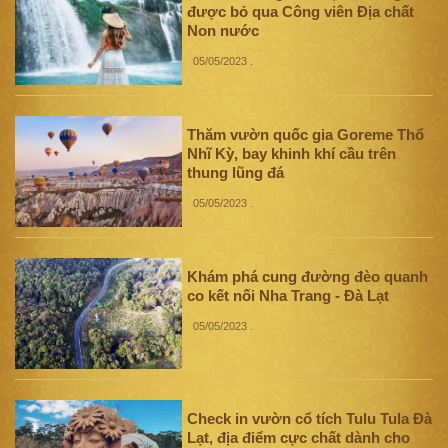
được bỏ qua Công viên Địa chất
Non nước
05/05/2023
.
Thăm vườn quốc gia Goreme Thổ
Nhĩ Kỳ, bay khinh khí cầu trên
thung lũng đá
05/05/2023
.
Khám phá cung đường đèo quanh
co kết nối Nha Trang - Đà Lạt
05/05/2023
.
Check in vườn cổ tích Tulu Tula Đà
Lạt, địa điểm cực chất dành cho