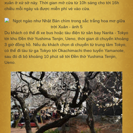
xuân ở xứ sở này. Thời gian mở cửa từ 10h sáng cho tới 16h
chiều mỗi ngày và được miễn phí vé vào cửa.
Du khách có thể đi xe bus hoặc tàu điện từ sân bay Narita - Tokyo
tới khu Đền thờ Yushima Tenjin, Ueno, thời gian di chuyển khoảng
3 giờ đồng hồ. Nếu du khách chọn di chuyển từ trung tâm Tokyo,
có thể đi tàu từ ga Tokyo tới Okachimachi theo tuyến Yamanote,
sau đó đi bộ khoảng 10 phút sẽ tới Đền thờ Yushima Tenjin,
Ueno.