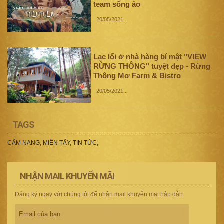
team sống ảo
20/05/2021
.
Lạc lối ở nhà hàng bí mật "VIEW
RỪNG THÔNG" tuyệt đẹp - Rừng
Thông Mơ Farm & Bistro
20/05/2021
.
TAGS
CẨM NANG
,
MIỀN TÂY
,
TIN TỨC
,
NHẬN MAIL KHUYẾN MÃI
Đăng ký ngay với chúng tôi để nhận mail khuyến mại hâp dẫn