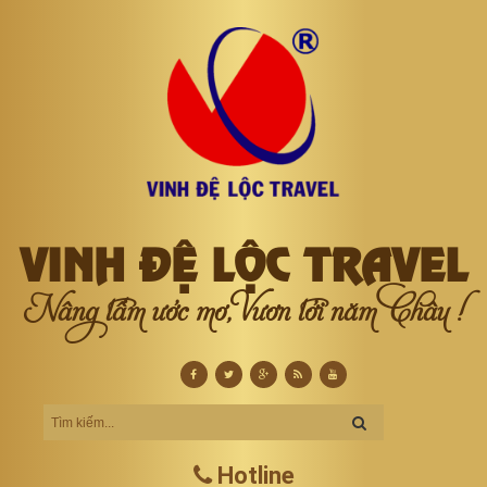
VINH ĐỆ LỘC TRAVEL
Nâng tầm ước mơ, Vươn tới năm Châu !
Hotline