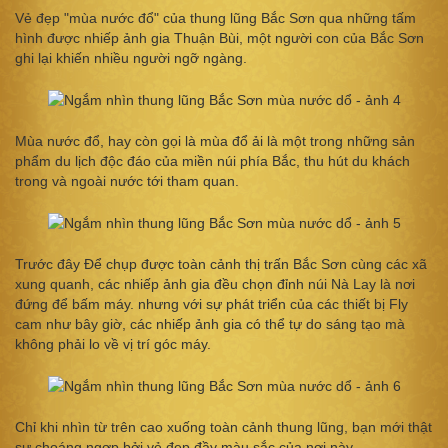
Vẻ đẹp "mùa nước đổ" của thung lũng Bắc Sơn qua những tấm
hình được nhiếp ảnh gia Thuận Bùi, một người con của Bắc Sơn
ghi lại khiến nhiều người ngỡ ngàng.
Mùa nước đổ, hay còn gọi là mùa đổ ải là một trong những sản
phẩm du lịch độc đáo của miền núi phía Bắc, thu hút du khách
trong và ngoài nước tới tham quan.
Trước đây Để chụp được toàn cảnh thị trấn Bắc Sơn cùng các xã
xung quanh, các nhiếp ảnh gia đều chọn đỉnh núi Nà Lay là nơi
đứng để bấm máy. nhưng với sự phát triển của các thiết bị Fly
cam như bây giờ, các nhiếp ảnh gia có thể tự do sáng tạo mà
không phải lo về vị trí góc máy.
Chỉ khi nhìn từ trên cao xuống toàn cảnh thung lũng, bạn mới thật
sự choáng ngợp bởi vẻ đẹp đầy màu sắc của nơi này.