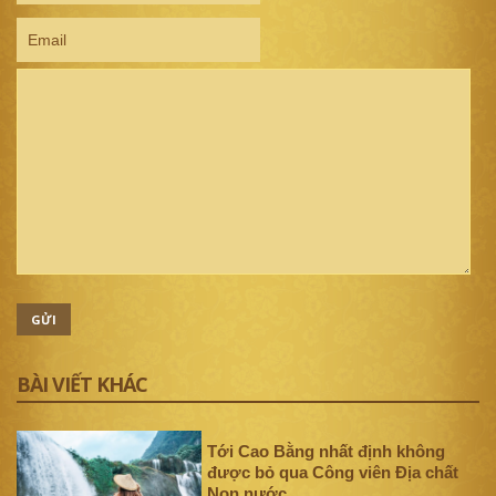
GỬI
BÀI VIẾT KHÁC
Tới Cao Bằng nhất định không
được bỏ qua Công viên Địa chất
Non nước