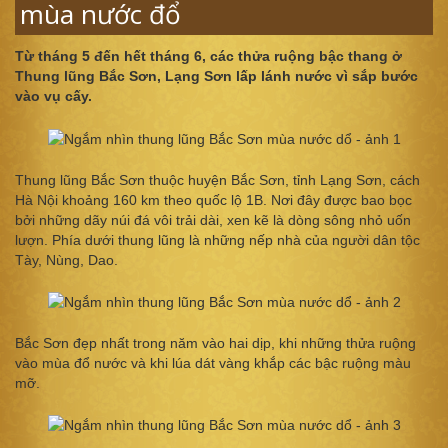
mùa nước đổ
Từ tháng 5 đến hết tháng 6, các thửa ruộng bậc thang ở
Thung lũng Bắc Sơn, Lạng Sơn lấp lánh nước vì sắp bước
vào vụ cấy.
Thung lũng Bắc Sơn thuộc huyện Bắc Sơn, tỉnh Lạng Sơn, cách
Hà Nội khoảng 160 km theo quốc lộ 1B. Nơi đây được bao bọc
bởi những dãy núi đá vôi trải dài, xen kẽ là dòng sông nhỏ uốn
lượn. Phía dưới thung lũng là những nếp nhà của người dân tộc
Tày, Nùng, Dao.
Bắc Sơn đẹp nhất trong năm vào hai dịp, khi những thửa ruộng
vào mùa đổ nước và khi lúa dát vàng khắp các bậc ruộng màu
mỡ.