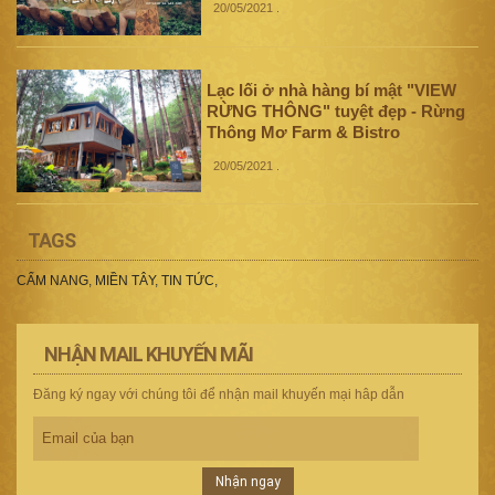
20/05/2021
.
Lạc lối ở nhà hàng bí mật "VIEW
RỪNG THÔNG" tuyệt đẹp - Rừng
Thông Mơ Farm & Bistro
20/05/2021
.
TAGS
CẨM NANG
,
MIỀN TÂY
,
TIN TỨC
,
NHẬN MAIL KHUYẾN MÃI
Đăng ký ngay với chúng tôi để nhận mail khuyến mại hâp dẫn
Nhận ngay