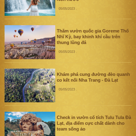
05/05/2023
.
Thăm vườn quốc gia Goreme Thổ
Nhĩ Kỳ, bay khinh khí cầu trên
thung lũng đá
05/05/2023
.
Khám phá cung đường đèo quanh
co kết nối Nha Trang - Đà Lạt
05/05/2023
.
Check in vườn cổ tích Tulu Tula Đà
Lạt, địa điểm cực chất dành cho
team sống ảo