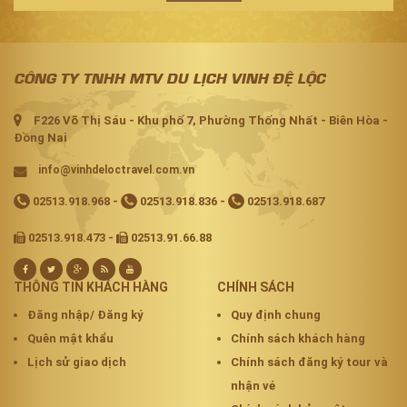
CÔNG TY TNHH MTV DU LỊCH VINH ĐỆ LỘC
F226 Võ Thị Sáu - Khu phố 7, Phường Thống Nhất - Biên Hòa -
Đồng Nai
info@vinhdeloctravel.com.vn
02513.918.968
-
02513.918.836
-
02513.918.687
02513.918.473 -
02513.91.66.88
THÔNG TIN KHÁCH HÀNG
CHÍNH SÁCH
Đăng nhập/ Đăng ký
Quy định chung
Quên mật khẩu
Chính sách khách hàng
Lịch sử giao dịch
Chính sách đăng ký tour và
nhận vé