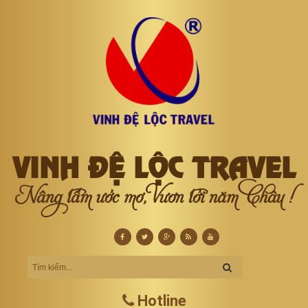
VINH ĐỆ LỘC TRAVEL
Nâng tầm ước mơ, Vươn tới năm Châu !
Hotline