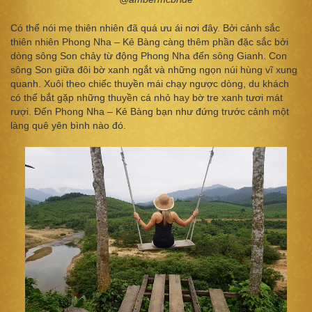
Có thể nói mẹ thiên nhiên đã quá ưu ái nơi đây. Bởi cảnh sắc
thiên nhiên Phong Nha – Kẻ Bàng càng thêm phần đặc sắc bởi
dòng sông Son chảy từ động Phong Nha đến sông Gianh. Con
sông Son giữa đôi bờ xanh ngắt và những ngọn núi hùng vĩ xung
quanh. Xuôi theo chiếc thuyền mái chạy ngược dòng, du khách
có thể bắt gặp những thuyền cá nhỏ hay bờ tre xanh tươi mát
rượi. Đến Phong Nha – Kẻ Bàng bạn như đứng trước cảnh một
làng quê yên bình nào đó.