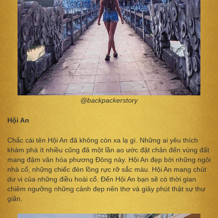
@backpackerstory​
Hội An
Chắc cái tên Hội An đã không còn xa lạ gì. Những ai yêu thích
khám phá ít nhiều cũng đã một lần ao ước đặt chân đến vùng đất
mang đậm văn hóa phương Đông này. Hội An đẹp bởi những ngôi
nhà cổ, những chiếc đèn lồng rực rỡ sắc màu. Hội An mang chút
dư vị của những điều hoài cổ. Đến Hội An bạn sẽ có thời gian
chiêm ngưỡng những cảnh đẹp nên thơ và giây phút thật sự thư
giãn.