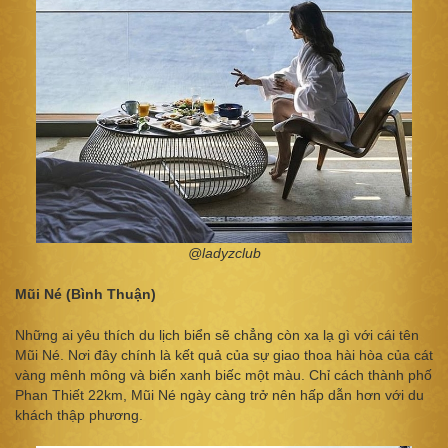
@ladyzclub
Mũi Né (Bình Thuận)
Những ai yêu thích du lịch biển sẽ chẳng còn xa lạ gì với cái tên
Mũi Né. Nơi đây chính là kết quả của sự giao thoa hài hòa của cát
vàng mênh mông và biển xanh biếc một màu. Chỉ cách thành phố
Phan Thiết 22km, Mũi Né ngày càng trở nên hấp dẫn hơn với du
khách thập phương.