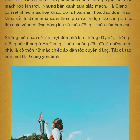
mạch rợp kín trời. Nhưng bên cạnh tam giác mạch, Hà Giang
còn rất nhiều mùa hoa khác. Đó là hoa mận, hoa đào đua nhau
khoe sắc tô điểm mùa xuân thêm phần xinh đẹp. Đó cũng là mùa
thu chín vàng những bông lúa và mùa đông – mùa của hoa cải.
Những mùa hoa cứ lần lượt đến phủ kín những dãy núi, những
ruộng bậc thang ở Hà Giang. Thấp thoáng đâu đó là những mái
nhà, là cô thôn nữ mặc chiếc áo dân tộc duyên dáng. Tất cả tạo
nên một Hà Giang yên bình.