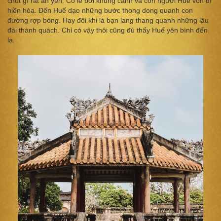
chút gì rất an yên. Có lẽ bởi khung cảnh và con người Huế vốn dĩ
hiền hòa. Đến Huế dạo những bước thong dong quanh con
đường rợp bóng. Hay đôi khi là bạn lang thang quanh những lâu
đài thành quách. Chỉ có vậy thôi cũng đủ thấy Huế yên bình đến
lạ.