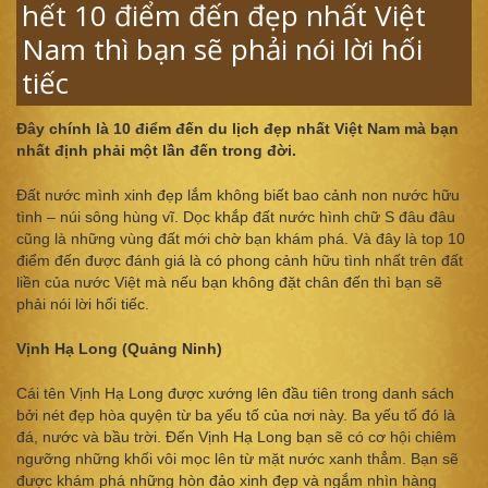
hết 10 điểm đến đẹp nhất Việt
Nam thì bạn sẽ phải nói lời hối
tiếc
Đây chính là 10 điểm đến du lịch đẹp nhất Việt Nam mà bạn
nhất định phải một lần đến trong đời.
Đất nước mình xinh đẹp lắm không biết bao cảnh non nước hữu
tình – núi sông hùng vĩ. Dọc khắp đất nước hình chữ S đâu đâu
cũng là những vùng đất mới chờ bạn khám phá. Và đây là top 10
điểm đến được đánh giá là có phong cảnh hữu tình nhất trên đất
liền của nước Việt mà nếu bạn không đặt chân đến thì bạn sẽ
phải nói lời hối tiếc.
Vịnh Hạ Long (Quảng Ninh)
Cái tên Vịnh Hạ Long được xướng lên đầu tiên trong danh sách
bởi nét đẹp hòa quyện từ ba yếu tố của nơi này. Ba yếu tố đó là
đá, nước và bầu trời. Đến Vịnh Hạ Long bạn sẽ có cơ hội chiêm
ngưỡng những khối vôi mọc lên từ mặt nước xanh thẳm. Bạn sẽ
được khám phá những hòn đảo xinh đẹp và ngắm nhìn hàng