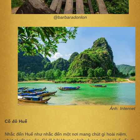
@barbaradonlon
Ảnh: Internet
Cố đô Huế
Nhắc đến Huế như nhắc đến một nơi mang chút gì hoài niệm,