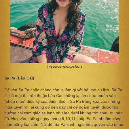
@spacensnapshots
Sa Pa (Lào Cai)
Cái tên Sa Pa chắc chẳng còn lạ lẫm gì với hội mê dụ lịch. Sa Pa
chỉ là một thị trấn thuộc Lào Cai những lại ẩn chứa muôn vàn
“phép màu” diệu kỳ của thiên thiên. Sa Pa trắng xóa vào những
mùa tuyết rơi, ai cũng đổ đến đây chỉ để ngắm tuyết, được tận
hưởng cái cảm giác se lạnh như lạc dưới khung trời châu Âu nào
đó. Hay vào những ngày tháng 9,10,11 khắp Sa Pa nhuốm vàng
màu bông lúa chín. Núi đồi Sa Pa xanh ngát hòa quyện vào nhau