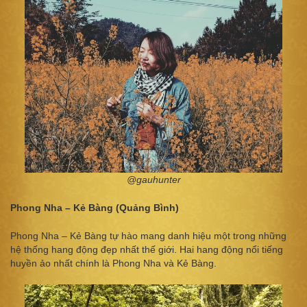
@gauhunter
Phong Nha – Kẻ Bàng (Quảng Bình)
Phong Nha – Kẻ Bàng tự hào mang danh hiệu một trong những
hệ thống hang động đẹp nhất thế giới. Hai hang động nổi tiếng
huyền ảo nhất chính là Phong Nha và Kẻ Bàng.