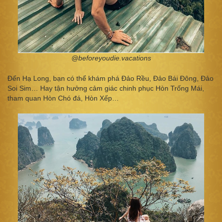
@beforeyoudie.vacations
Đến Hạ Long, bạn có thể khám phá Đảo Rều, Đảo Bái Đông, Đảo
Soi Sim… Hay tận hưởng cảm giác chinh phục Hòn Trống Mái,
tham quan Hòn Chó đá, Hòn Xếp…