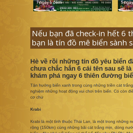
7 ngày 6 đêm
5 ngà
Nếu bạn đã check-in hết 6 t
bạn là tín đồ mê biển sành s
Hè về rồi những tín đồ yêu biển 
chưa chắc hẳn 6 cái tên sau sẽ l
khám phá ngay 6 thiên đường biể
Tận hưởng biển xanh trong cùng những triền cát trắng,
nghiệm những hoạt động vui chơi trên biển. Có còn đi
cơ chứ
Krabi
Krabi là một tỉnh thuộc Thái Lan, là một trong những n
rộng (150km) cùng những bãi cát trắng mịn, dòng nước