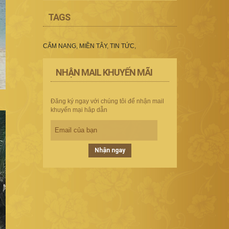
TAGS
CẨM NANG
,
MIỀN TÂY
,
TIN TỨC
,
NHẬN MAIL KHUYẾN MÃI
Đăng ký ngay với chúng tôi để nhận mail
khuyến mại hâp dẫn
Nhận ngay