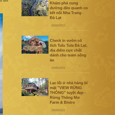
u đồi
Khám phá cung
đường đèo quanh co
kết nối Nha Trang -
Đà Lạt
05/05/2023
.
Check in vườn cổ
tích Tulu Tula Đà Lạt,
địa điểm cực chất
dành cho team sống
ảo
20/05/2021
.
Lạc lối ở nhà hàng bí
mật "VIEW RỪNG
THÔNG" tuyệt đẹp -
Rừng Thông Mơ
Farm & Bistro
20/05/2021
.