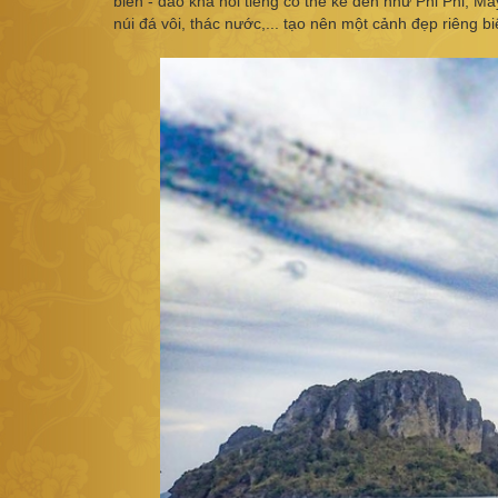
biển - đảo khá nổi tiếng có thể kể đến như Phi Phi, Ma
núi đá vôi, thác nước,... tạo nên một cảnh đẹp riêng bi