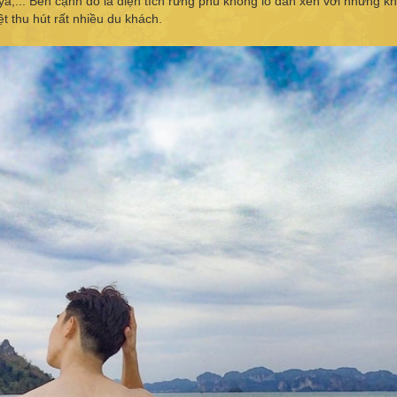
ya,... Bên cạnh đó là diện tích rừng phủ khổng lồ đan xen với những kh
ệt thu hút rất nhiều du khách.