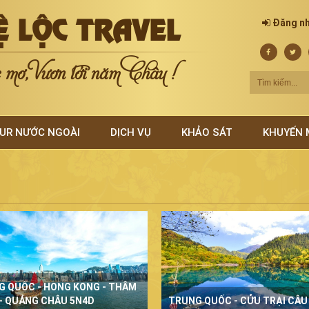
Ệ LỘC TRAVEL
Đăng n
mơ, Vươn tới năm Châu !
UR NƯỚC NGOÀI
DỊCH VỤ
KHẢO SÁT
KHUYẾN 
G QUỐC - HONG KONG - THÂM
- QUẢNG CHÂU 5N4D
TRUNG QUỐC - CỬU TRẠI CÂU