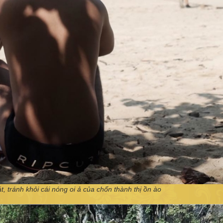
 tránh khỏi cái nóng oi ả của chốn thành thị ồn ào