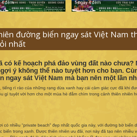
y 4 đêm
5 ngày 4 đêm
hiên đường biển ngay sát Việt Nam th
ỏi nhất
đã có kế hoạch phá đảo vùng đất nào chưa?
à gợi ý không thể nào tuyệt hơn cho bạn. Cù
n ngay sát Việt Nam mà bạn nên một lần nh
 tiếng rì rào của những rạng dừa xanh hay cái cảm giác cực đã khi đượ
ều gì tuyệt vời hơn cho một mùa hè đắm chìm trong cảnh thiên nhiên h
ơi có nhiều “private beach" đẹp nhất quốc gia này, với đường bờ biển d
 biển trong xanh. Được thiên nhiên ưu đãi, nơi này đã tạo nên nhiều 