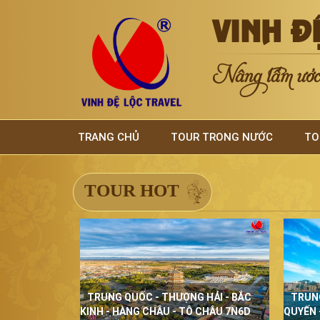
VINH Đ
Nâng tầm ước 
TRANG CHỦ
TOUR TRONG NƯỚC
TO
TOUR HOT
TRUNG QUỐC - THƯỢNG HẢI - BẮC
TRUN
KINH - HÀNG CHÂU - TÔ CHÂU 7N6D
QUYẾN 