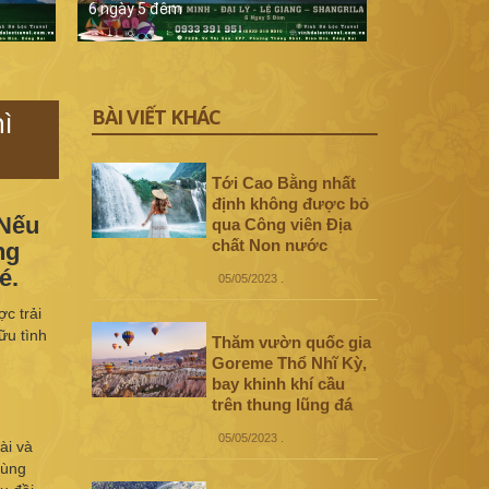
6 ngày 5 đêm
5 ngày 4 đê
ì
BÀI VIẾT KHÁC
Tới Cao Bằng nhất
định không được bỏ
 Nếu
qua Công viên Địa
chất Non nước
ng
é.
05/05/2023
.
c trải
ữu tình
Thăm vườn quốc gia
Goreme Thổ Nhĩ Kỳ,
bay khinh khí cầu
trên thung lũng đá
05/05/2023
.
ài và
vùng