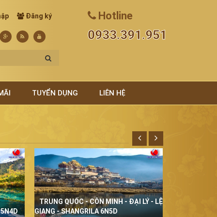
Hotline
hập
Đăng ký
0933.391.951
MÃI
TUYỂN DỤNG
LIÊN HỆ
TRUNG QUỐC - CÔN MINH - ĐẠI LÝ - LỆ
THÁI LAN Đ
 5N4D
GIANG - SHANGRILA 6N5D
5N4D