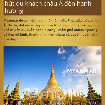
hút du khách châu Á đến hành
hương
Myanmar được mệnh danh là thánh địa Phật giáo của châu
Á. Bởi lẽ, đất nước này có hơn 4.000 ngôi chùa, mời gọi du
khách đến du xuân hành hương, khám phá chiêm ngưỡng
vẻ đẹp cổ kính, thanh tịnh, nhẹ nhàng và quyến luyến của
nơi đây.