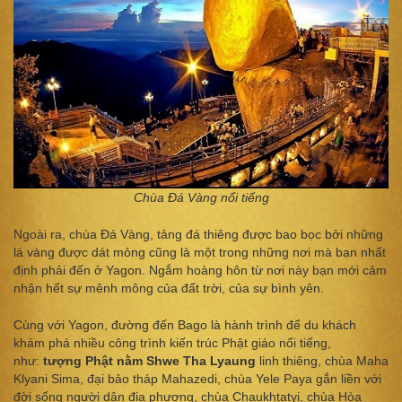
Chùa Đá Vàng nổi tiếng
Ngoài ra, chùa Đá Vàng, tảng đá thiêng được bao bọc bởi những
lá vàng được dát mỏng cũng là một trong những nơi mà bạn nhất
định phải đến ở Yagon. Ngắm hoàng hôn từ nơi này bạn mới cảm
nhận hết sự mênh mông của đất trời, của sự bình yên.
Cùng với Yagon, đường đến Bago là hành trình để du khách
khám phá nhiều công trình kiến trúc Phật giáo nổi tiếng,
như:
tượng Phật nằm Shwe Tha Lyaung
linh thiêng, chùa Maha
Klyani Sima, đại bảo tháp Mahazedi, chùa Yele Paya gắn liền với
đời sống người dân địa phương, chùa Chaukhtatyi, chùa Hòa