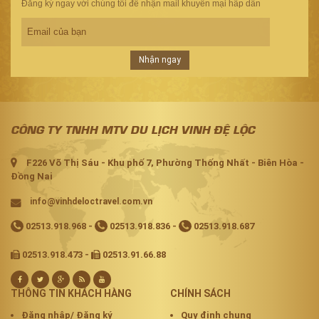
Đăng ký ngay với chúng tôi để nhận mail khuyến mại hâp dẫn
Nhận ngay
CÔNG TY TNHH MTV DU LỊCH VINH ĐỆ LỘC
F226 Võ Thị Sáu - Khu phố 7, Phường Thống Nhất - Biên Hòa -
Đồng Nai
info@vinhdeloctravel.com.vn
02513.918.968
-
02513.918.836
-
02513.918.687
02513.918.473 -
02513.91.66.88
THÔNG TIN KHÁCH HÀNG
CHÍNH SÁCH
Đăng nhập/ Đăng ký
Quy định chung