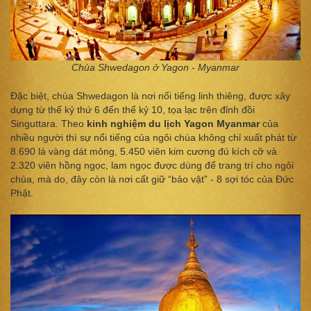
Chùa Shwedagon ở Yagon - Myanm
ar
Đặc biệt, chùa Shwedagon là nơi nổi tiếng linh thiêng, được xây
dựng từ thế kỷ thứ 6 đến thế kỷ 10, tọa lạc trên đỉnh đồi
Singuttara. Theo
kinh nghiệm du lịch Yagon Myanmar
của
nhiều người thì sự nổi tiếng của ngôi chùa không chỉ xuất phát từ
8.690 lá vàng dát mỏng, 5.450 viên kim cương đủ kích cỡ và
2.320 viên hồng ngọc, lam ngọc được dùng để trang trí cho ngôi
chùa, mà do, đây còn là nơi cất giữ “bảo vật” - 8 sợi tóc của Đức
Phật.