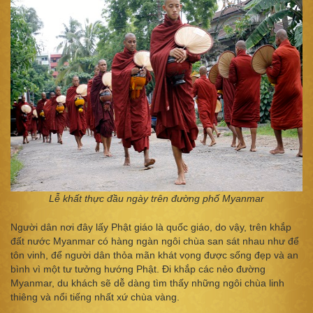
Lễ khất thực đầu ngày trên đường phố Myanmar
Người dân nơi đây lấy Phật giáo là quốc giáo, do vậy, trên khắp
đất nước Myanmar có hàng ngàn ngôi chùa san sát nhau như để
tôn vinh, để người dân thỏa mãn khát vọng được sống đẹp và an
bình vì một tư tưởng hướng Phật. Đi khắp các nẻo đường
Myanmar, du khách sẽ dễ dàng tìm thấy những ngôi chùa linh
thiêng và nổi tiếng nhất xứ chùa vàng.