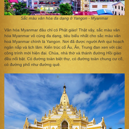
Sắc màu văn hóa đa dạng ở Ya
ngon - Myanmar
Văn hóa Myanmar đâu chỉ có Phật giáo! Thật vậy, sắc màu văn
hóa Myanmar vô cùng đa dạng, tiêu biểu nhất cho sắc màu văn
hoá Myanmar chính là Yangon. Nơi đã được người Anh qui hoạch
ngăn nắp và lịch lãm. Kiến trúc cổ Âu, Ấn, Trung đan xen với các
công trình mới hiện đại. Chùa, nhà thờ và thánh đường Hồi giáo
đều nổi bật. Có đường toàn biệt thự, có đường toàn chung cư cổ,
có đường phố như đường quê.