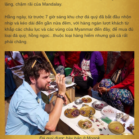
lặng, chậm rãi của Mandalay.
Hằng ngày, từ trước 7 giờ sáng khu chợ đá quý đã bắt đầu nhộn
nhịp và kéo dài đến gần nửa đêm, với hàng ngàn lượt khách từ
khắp các châu lục và các vùng của Myanmar đến đây, để mua đủ
loại đá quý, hồng ngọc...thuộc loại hàng hiếm nhưng giá cả rất
phải chăng.
Đá quý được bày bán ở Mogok