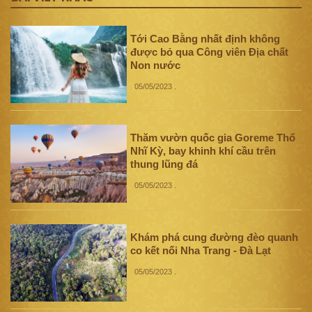
Tới Cao Bằng nhất định không
được bỏ qua Công viên Địa chất
Non nước
05/05/2023
.
Thăm vườn quốc gia Goreme Thổ
Nhĩ Kỳ, bay khinh khí cầu trên
thung lũng đá
05/05/2023
.
Khám phá cung đường đèo quanh
co kết nối Nha Trang - Đà Lạt
05/05/2023
.