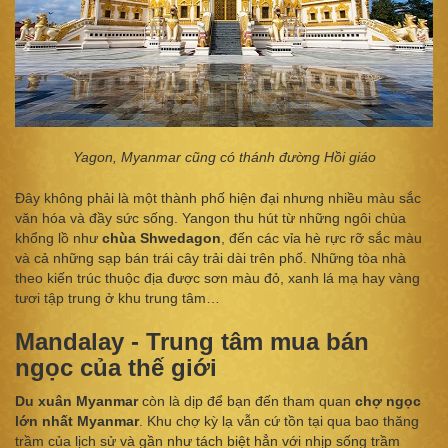
Yagon, Myanmar cũng có thánh đường Hồi giáo
Đây không phải là một thành phố hiện đại nhưng nhiều màu sắc
văn hóa và đầy sức sống. Yangon thu hút từ những ngôi chùa
khổng lồ như
chùa Shwedagon
, đến các vỉa hè rực rỡ sắc màu
và cả những sạp bán trái cây trải dài trên phố. Những tòa nhà
theo kiến trúc thuộc địa được sơn màu đỏ, xanh lá mạ hay vàng
tươi tập trung ở khu trung tâm…
Mandalay - Trung tâm mua bán
ngọc của thế giới
Du xuân Myanmar
còn là dịp để bạn đến tham quan
chợ ngọc
lớn nhất Myanmar
. Khu chợ kỳ lạ vẫn cứ tồn tại qua bao thăng
trầm của lịch sử và gần như tách biệt hẳn với nhịp sống trầm