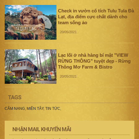
Check in vườn cổ tích Tulu Tula Đà
Lạt, địa điểm cực chất dành cho
team sống ảo
20/05/2021
.
Lạc lối ở nhà hàng bí mật "VIEW
RỪNG THÔNG" tuyệt đẹp - Rừng
Thông Mơ Farm & Bistro
20/05/2021
.
TAGS
CẨM NANG
,
MIỀN TÂY
,
TIN TỨC
,
NHẬN MAIL KHUYẾN MÃI