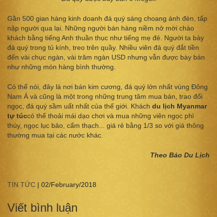
Gần 500 gian hàng kinh doanh đá quý sáng choang ánh đèn, tấp
nập người qua lại. Những người bán hàng niềm nở mời chào
khách bằng tiếng Anh thuần thục như tiếng mẹ đẻ. Người ta bày
đá quý trong tủ kính, treo trên quầy. Nhiều viên đá quý đắt tiền
đến vài chục ngàn, vài trăm ngàn USD nhưng vẫn được bày bán
như những món hàng bình thường.
Có thể nói, đây là nơi bán kim cương, đá quý lớn nhất vùng Đông
Nam Á và cũng là một trong những trung tâm mua bán, trao đổi
ngọc, đá quý sầm uất nhất của thế giới. Khách
du lịch Myanmar
tự túc
có thể thoải mái dạo chơi và mua những viên ngọc phỉ
thúy, ngọc lục bảo, cẩm thạch... giá rẻ bằng 1/3 so với giá thông
thường mua tại các nước khác.
Theo Báo Du Lịch
TIN TỨC
|
02/February/2018
Viết bình luận