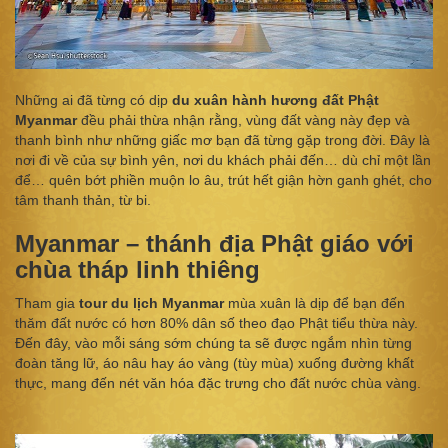
Những ai đã từng có dịp
du xuân hành hương đất Phật
Myanmar
đều phải thừa nhận rằng, vùng đất vàng này đẹp và
thanh bình như những giấc mơ bạn đã từng gặp trong đời. Đây là
nơi đi về của sự bình yên, nơi du khách phải đến… dù chỉ một lần
để… quên bớt phiền muộn lo âu, trút hết giận hờn ganh ghét, cho
tâm thanh thản, từ bi.
Myanmar – thánh địa Phật giáo với
chùa tháp linh thiêng
Tham gia
tour du lịch Myanmar
mùa xuân là dịp để bạn đến
thăm đất nước có hơn 80% dân số theo đạo Phật tiểu thừa này.
Đến đây, vào mỗi sáng sớm chúng ta sẽ được ngắm nhìn từng
đoàn tăng lữ, áo nâu hay áo vàng (tùy mùa) xuống đường khất
thực, mang đến nét văn hóa đặc trưng cho đất nước chùa vàng.