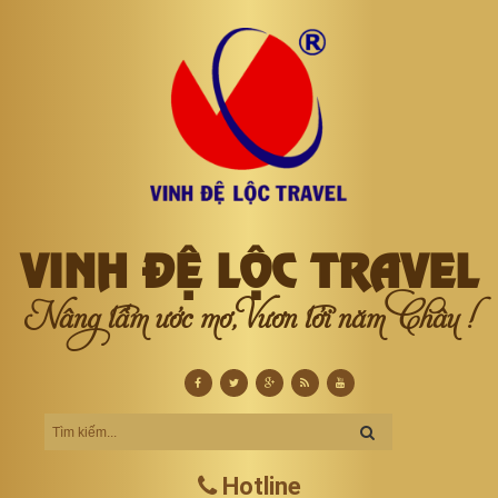
VINH ĐỆ LỘC TRAVEL
Nâng tầm ước mơ, Vươn tới năm Châu !
Hotline