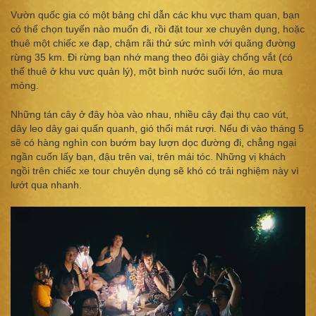
Vườn quốc gia có một bảng chỉ dẫn các khu vực tham quan, bạn
có thể chọn tuyến nào muốn đi, rồi đặt tour xe chuyên dụng, hoặc
thuê một chiếc xe đạp, chậm rãi thử sức mình với quãng đường
rừng 35 km. Đi rừng bạn nhớ mang theo đôi giày chống vắt (có
thể thuê ở khu vưc quản lý), một bình nước suối lớn, áo mưa
mỏng.
Những tán cây ở đây hòa vào nhau, nhiều cây đại thụ cao vút,
dây leo dây gai quấn quanh, gió thổi mát rượi. Nếu đi vào tháng 5
sẽ có hàng nghìn con bướm bay lượn dọc đường đi, chẳng ngại
ngần cuốn lấy bạn, đậu trên vai, trên mái tóc. Những vị khách
ngồi trên chiếc xe tour chuyên dụng sẽ khó có trải nghiệm này vì
lướt qua nhanh.