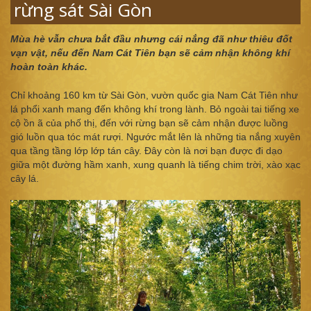
rừng sát Sài Gòn
Mùa hè vẫn chưa bắt đầu nhưng cái nắng đã như thiêu đốt
vạn vật, nếu đến Nam Cát Tiên bạn sẽ cảm nhận không khí
hoàn toàn khác.
Chỉ khoảng 160 km từ Sài Gòn, vườn quốc gia Nam Cát Tiên như
lá phổi xanh mang đến không khí trong lành. Bỏ ngoài tai tiếng xe
cộ ồn ã của phố thị, đến với rừng bạn sẽ cảm nhận được luồng
gió luồn qua tóc mát rượi. Ngước mắt lên là những tia nắng xuyên
qua tầng tầng lớp lớp tán cây. Đây còn là nơi bạn được đi dạo
giữa một đường hầm xanh, xung quanh là tiếng chim trời, xào xạc
cây lá.