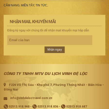
CẨM NANG
,
MIỀN TÂY
,
TIN TỨC
,
NHẬN MAIL KHUYẾN MÃI
Đăng ký ngay với chúng tôi để nhận mail khuyến mại hâp dẫn
Nhận ngay
CÔNG TY TNHH MTV DU LỊCH VINH ĐỆ LỘC
F226 Võ Thị Sáu - Khu phố 7, Phường Thống Nhất - Biên Hòa -
Đồng Nai
info@vinhdeloctravel.com.vn
02513.918.968
-
02513.918.836
-
02513.918.687