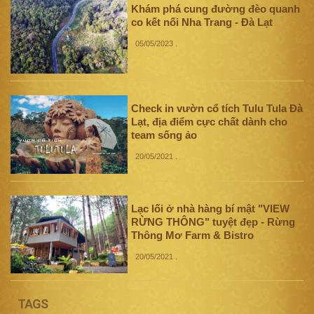
Khám phá cung đường đèo quanh
co kết nối Nha Trang - Đà Lạt
05/05/2023
.
Check in vườn cổ tích Tulu Tula Đà
Lạt, địa điểm cực chất dành cho
team sống ảo
20/05/2021
.
Lạc lối ở nhà hàng bí mật "VIEW
RỪNG THÔNG" tuyệt đẹp - Rừng
Thông Mơ Farm & Bistro
20/05/2021
.
TAGS