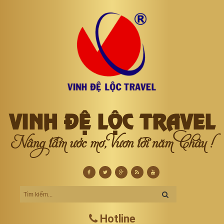
VINH ĐỆ LỘC TRAVEL
Nâng tầm ước mơ, Vươn tới năm Châu !
Hotline