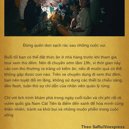
Đừng quên dọn sạch rác sau những cuộc vui.
Buổi tối bạn có thể đặt thức ăn ở nhà hàng trước khi tham gia
tour xem thú đêm. Nên đi chuyến sớm tầm 19h, vì thời gian này
các con thú thường ra trảng cỏ kiếm ăn, nếu đi muộn quá có thể
không gặp được con nào. Trên xe chuyên dụng đi xem thú đêm,
bạn nên tuyệt đối im lặng, không sử dụng các thiết bị chiếu sáng,
đèn flash, tuân thủ sự chỉ dẫn của nhân viên quản lý rừng.
Chỉ với lịch trình khám phá trong ngày cuối tuần và chi phí rất rẻ,
vườn quốc gia Nam Cát Tiên là điểm đến xanh để hòa mình cùng
thiên nhiên, tránh xa khói bụi và những muộn phiền trong cuộc
sống.
Theo SaRu/Vnexpress