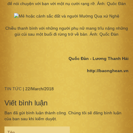
để nói chuyện với bạn với một nụ cười rạng rỡ. Ảnh: Quôc Đàn
Chiều thanh bình với những người phụ nữ mang trĩu nặng những
gùi củi sau một buổi đi rừng trở về bản. Ảnh: Quốc Đàn
Quốc Đàn - Lương Thanh Hải
http://baonghean.vn
TIN TỨC
|
22/March/2018
Viết bình luận
Bạn đã gửi bình luận thành công. Chúng tôi sẽ đăng bình luận
của bạn sau khi kiểm duyệt.