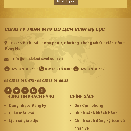
Nhận ngay
CÔNG TY TNHH MTV DU LỊCH VINH ĐỆ LỘC
F226 Võ Thị Sáu - Khu phố 7, Phường Thống Nhất - Biên Hòa -
Đồng Nai
info@vinhdeloctravel.com.vn
02513.918.968
-
02513.918.836
-
02513.918.687
02513.918.473 -
02513.91.66.88
THÔNG TIN KHÁCH HÀNG
CHÍNH SÁCH
Đăng nhập/ Đăng ký
Quy định chung
Quên mật khẩu
Chính sách khách hàng
Lịch sử giao dịch
Chính sách đăng ký tour và
nhận vé