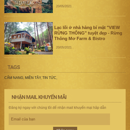
20/05/2021
.
Lạc lối ở nhà hàng bí mật "VIEW
RỪNG THÔNG" tuyệt đẹp - Rừng
Thông Mơ Farm & Bistro
20/05/2021
.
TAGS
CẨM NANG
,
MIỀN TÂY
,
TIN TỨC
,
NHẬN MAIL KHUYẾN MÃI
Đăng ký ngay với chúng tôi để nhận mail khuyến mại hâp dẫn