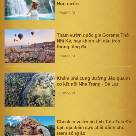
Non nước
05/05/2023
.
Thăm vườn quốc gia Goreme Thổ
Nhĩ Kỳ, bay khinh khí cầu trên
thung lũng đá
05/05/2023
.
Khám phá cung đường đèo quanh
co kết nối Nha Trang - Đà Lạt
05/05/2023
.
Check in vườn cổ tích Tulu Tula Đà
Lạt, địa điểm cực chất dành cho
team sống ảo