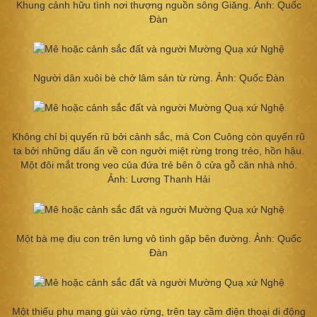
Khung cảnh hữu tình nơi thượng nguồn sông Giăng. Ảnh: Quốc
Đàn
Người dân xuôi bè chở lâm sản từ rừng. Ảnh: Quốc Đàn
Không chỉ bị quyến rũ bởi cảnh sắc, mà Con Cuông còn quyến rũ
ta bởi những dấu ấn về con người miệt rừng trong trẻo, hồn hậu.
Một đôi mắt trong veo của đứa trẻ bên ô cửa gỗ căn nhà nhỏ.
Ảnh: Lương Thanh Hải
Một bà mẹ địu con trên lưng vô tình gặp bên đường. Ảnh: Quốc
Đàn
Một thiếu phụ mang gùi vào rừng, trên tay cầm điện thoại di động