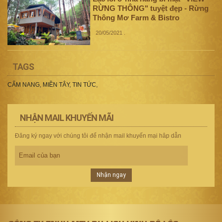
RỪNG THÔNG" tuyệt đẹp - Rừng
Thông Mơ Farm & Bistro
20/05/2021
.
TAGS
CẨM NANG
,
MIỀN TÂY
,
TIN TỨC
,
NHẬN MAIL KHUYẾN MÃI
Đăng ký ngay với chúng tôi để nhận mail khuyến mại hâp dẫn
Nhận ngay