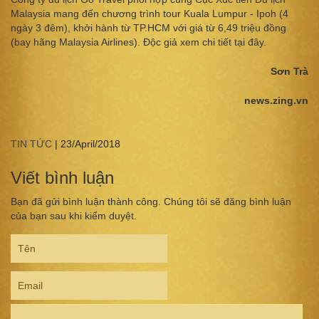
Malaysia mang đến chương trình tour Kuala Lumpur - Ipoh (4
ngày 3 đêm), khởi hành từ TP.HCM với giá từ 6,49 triệu đồng
(bay hãng Malaysia Airlines). Độc giả xem chi tiết tại đây.
Sơn Trà
news.zing.vn
TIN TỨC
|
23/April/2018
Viết bình luận
Bạn đã gửi bình luận thành công. Chúng tôi sẽ đăng bình luận
của bạn sau khi kiểm duyệt.