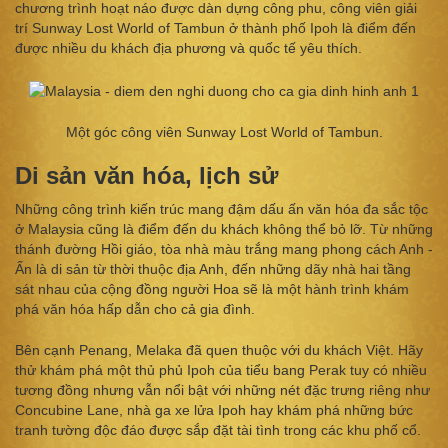
chương trình hoạt náo được dàn dựng công phu, công viên giải
trí Sunway Lost World of Tambun ở thành phố Ipoh là điểm đến
được nhiều du khách địa phương và quốc tế yêu thích.
Một góc công viên Sunway Lost World of Tambun.
Di sản văn hóa, lịch sử
Những công trình kiến trúc mang đậm dấu ấn văn hóa đa sắc tộc
ở Malaysia cũng là điểm đến du khách không thể bỏ lỡ. Từ những
thánh đường Hồi giáo, tòa nhà màu trắng mang phong cách Anh -
Ấn là di sản từ thời thuộc địa Anh, đến những dãy nhà hai tầng
sát nhau của cộng đồng người Hoa sẽ là một hành trình khám
phá văn hóa hấp dẫn cho cả gia đình.
Bên cạnh Penang, Melaka đã quen thuộc với du khách Việt. Hãy
thử khám phá một thủ phủ Ipoh của tiểu bang Perak tuy có nhiều
tương đồng nhưng vẫn nổi bật với những nét đặc trưng riêng như
Concubine Lane, nhà ga xe lửa Ipoh hay khám phá những bức
tranh tường độc đáo được sắp đặt tài tình trong các khu phố cổ.