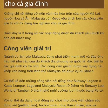
cho cả gia đình
Không chỉ nổi tiếng với nền văn hóa hòa trộn của người Mã Lai,
người Hoa và Ấn, Malaysia còn được yêu thích bởi các công viên
giải trí với đa dạng trải nghiệm cho cả gia đình.
Dưới đây là 3 trong số các hoạt động được du khách yêu thích khi
đến đất nước này.
Công viên giải trí
Ngành du lịch của Malaysia đang phát triển mạnh mẽ và đáp ứng
hầu hết nhu cầu của du khách địa phương và quốc tế, đặc biệt là
các gia đình có trẻ nhỏ. Các công viên giải trí được xây dựng hầu
khắp các bang trên lãnh thổ Malaysia để phục vụ du khách.
Có thể kể đến những công viên nổi tiếng như Sunway Lagoon ở
Kuala Lumpur, Legoland Malaysia Resort ở Johor và Sunway Lost
World of Tambun ở thành phố nghỉ dưỡng Ipoh thuộc bang Perak.
Với lợi thế đa dạng hoạt động vui chơi như công viên chăm sóc
động vật (petting zoo), hồ bơi nước nóng thiên nhiên, spa và