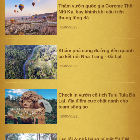
Thăm vườn quốc gia Goreme Thổ
Nhĩ Kỳ, bay khinh khí cầu trên
thung lũng đá
05/05/2023
.
Khám phá cung đường đèo quanh
co kết nối Nha Trang - Đà Lạt
05/05/2023
.
Check in vườn cổ tích Tulu Tula Đà
Lạt, địa điểm cực chất dành cho
team sống ảo
20/05/2021
.
Lạc lối ở nhà hàng bí mật "VIEW