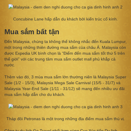
Concubine Lane hấp dẫn du khách bởi kiến trúc cổ kính.
Mua sắm bất tận
Đến Malaysia, chúng ta không thể không nhắc đến Kuala Lumpur,
một trong những thiên đường mua sắm của châu Á. Malaysia còn
được Expedia UK bình chọn là “Điểm đến mua sắm tốt thứ 5 trên
thế giới” với các trung tâm mua sắm outlet mall phủ khắp cả
nước.
Thêm vào đó, 3 mùa mua sắm lớn thường niên là Malaysia Super
Sale (1/2 - 15/3), Malaysia Mega Sale Carnival (15/5 - 31/7) và
Malaysia Year-End Sale (1/11 - 31/12) sẽ mang đến nhiều ưu đãi
mua sắm hấp dẫn cho du khách.
Tháp đôi Petronas là một trong những địa điểm mua sắm thú vị.
Công ty du lịch Go Travel phối hợp cùng Cục Xúc tiến Du lịch