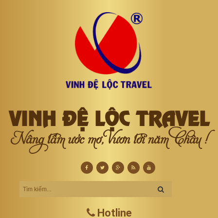
VINH ĐỆ LỘC TRAVEL
Nâng tầm ước mơ, Vươn tới năm Châu !
Hotline