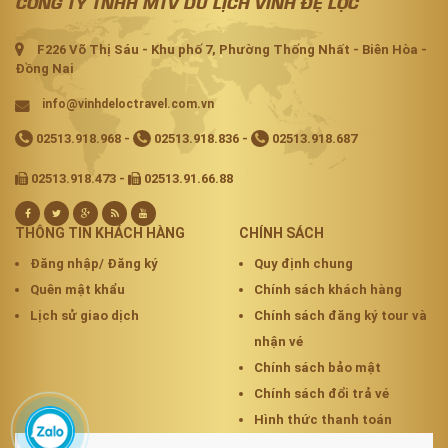
CÔNG TY TNHH MTV DU LỊCH VINH ĐỆ LỘC
F226 Võ Thị Sáu - Khu phố 7, Phường Thống Nhất - Biên Hòa -
Đồng Nai
info@vinhdeloctravel.com.vn
02513.918.968
-
02513.918.836
-
02513.918.687
02513.918.473 -
02513.91.66.88
THÔNG TIN KHÁCH HÀNG
CHÍNH SÁCH
Đăng nhập/ Đăng ký
Quy định chung
Quên mật khẩu
Chính sách khách hàng
Lịch sử giao dịch
Chính sách đăng ký tour và
nhận vé
Chính sách bảo mật
Chính sách đổi trả vé
Hình thức thanh toán