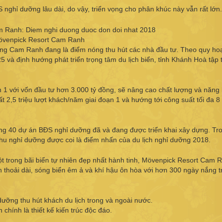
nghỉ dưỡng lâu dài, do vậy, triển vọng cho phân khúc này vẫn rất lớn.
venpick Resort Cam Ranh
ng Cam Ranh đang là điểm nóng thu hút các nhà đầu tư. Theo quy ho
à định hướng phát triển trọng tâm du lịch biển, tỉnh Khánh Hoà tập 
1 với vốn đầu tư hơn 3.000 tỷ đồng, sẽ nâng cao chất lượng và năng 
 2,5 triệu lượt khách/năm giai đoạn 1 và hướng tới công suất tối đa 8 
ng 40 dự án BĐS nghỉ dưỡng đã và đang được triển khai xây dựng. Tr
hu nghỉ dưỡng được coi là điểm nhấn của du lịch nghỉ dưỡng 2018.
một trong bãi biển tự nhiên đẹp nhất hành tinh, Mövenpick Resort Cam 
 thoải dài, sóng biển êm ả và khí hậu ôn hòa với hơn 300 ngày nắng t
 dưỡng thu hút khách du lịch trong và ngoài nước.
hính là thiết kế kiến trúc độc đáo.