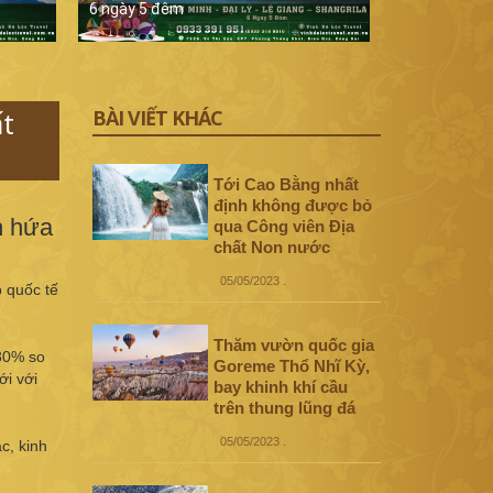
6 ngày 5 đêm
5 ngày 4 đê
t
BÀI VIẾT KHÁC
Tới Cao Bằng nhất
định không được bỏ
h hứa
qua Công viên Địa
chất Non nước
05/05/2023
.
p quốc tế
Thăm vườn quốc gia
 30% so
Goreme Thổ Nhĩ Kỳ,
ới với
bay khinh khí cầu
trên thung lũng đá
05/05/2023
.
c, kinh