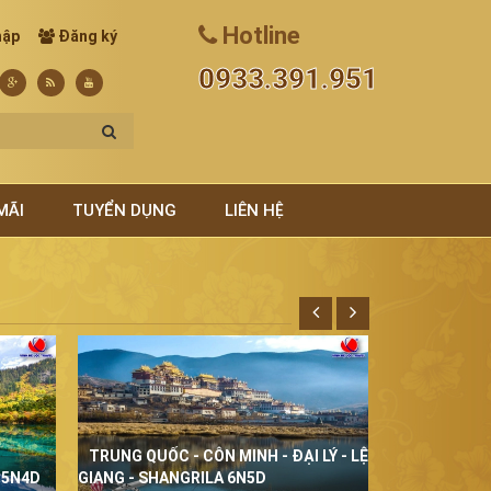
Hotline
hập
Đăng ký
0933.391.951
MÃI
TUYỂN DỤNG
LIÊN HỆ
TRUNG QUỐC - CÔN MINH - ĐẠI LÝ - LỆ
THÁI LAN Đ
 5N4D
GIANG - SHANGRILA 6N5D
5N4D