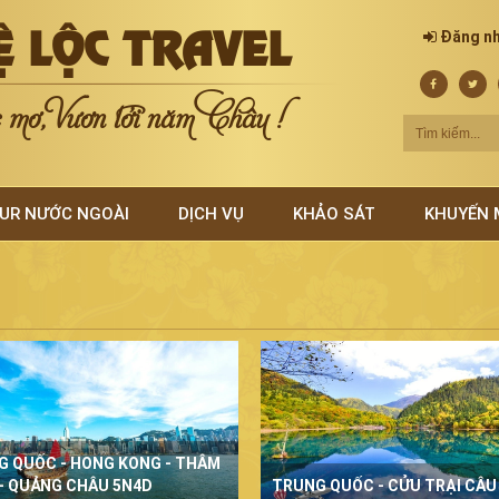
Ệ LỘC TRAVEL
Đăng n
mơ, Vươn tới năm Châu !
UR NƯỚC NGOÀI
DỊCH VỤ
KHẢO SÁT
KHUYẾN 
G QUỐC - HONG KONG - THÂM
- QUẢNG CHÂU 5N4D
TRUNG QUỐC - CỬU TRẠI CÂU