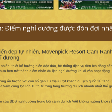
y 4 đêm
5 ngày 4 đêm
: Điểm nghỉ dưỡng được đón đợi nhấ
i biển đẹp tự nhiên, Mövenpick Resort Cam Ran
hỉ dưỡng.
tự nhiên, thiết kế hướng biển độc đáo, hệ thống dịch vụ tiện ích đẳng cấ
hứa hẹn trở thành điểm nhấn du lịch nghỉ dưỡng khi đi vào hoạt động.
ởng ấn tượng với con số gần 13 triệu lượt khách du lịch quốc tế, tăng
ệt Nam cũng lọt Top 10 thị trường tăng trưởng du lịch nhanh nhất thế gi
ăm của BĐS nghỉ dưỡng trong bối cảnh du lịch Việt không ngừng khởi sắ