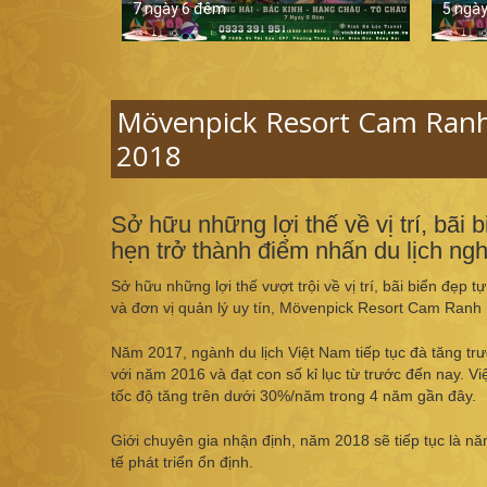
7 ngày 6 đêm
5 ngà
Mövenpick Resort Cam Ranh
2018
Sở hữu những lợi thế về vị trí, bã
hẹn trở thành điểm nhấn du lịch ng
Sở hữu những lợi thế vượt trội về vị trí, bãi biển đẹp 
và đơn vị quản lý uy tín, Mövenpick Resort Cam Ranh 
Năm 2017, ngành du lịch Việt Nam tiếp tục đà tăng trư
với năm 2016 và đạt con số kỉ lục từ trước đến nay. Vi
tốc độ tăng trên dưới 30%/năm trong 4 năm gần đây.
Giới chuyên gia nhận định, năm 2018 sẽ tiếp tục là n
tế phát triển ổn định.