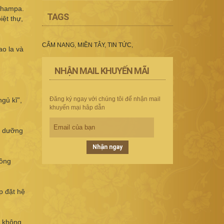
 Champa.
TAGS
iệt thự,
CẨM NANG
,
MIỀN TÂY
,
TIN TỨC
,
o la và
NHẬN MAIL KHUYẾN MÃI
Đăng ký ngay với chúng tôi để nhận mail
gủ kĩ”,
khuyến mại hâp dẫn
ỉ dưỡng
Nhận ngay
hồng
p đặt hệ
i không