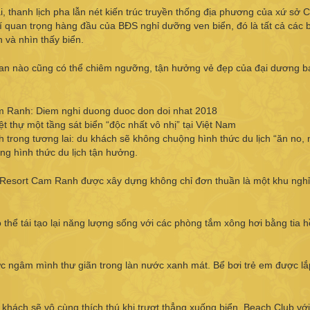
, thanh lịch pha lẫn nét kiến trúc truyền thống địa phương của xứ sở
 quan trọng hàng đầu của BĐS nghỉ dưỡng ven biển, đó là tất cả các b
 và nhìn thấy biển.
ian nào cũng có thể chiêm ngưỡng, tận hưởng vẻ đẹp của đại dương ba
iệt thự một tầng sát biển “độc nhất vô nhị” tại Việt Nam
 trong tương lai: du khách sẽ không chuộng hình thức du lịch “ăn no, n
ng hình thức du lịch tận hưởng.
 Resort Cam Ranh được xây dựng không chỉ đơn thuần là một khu ngh
thể tái tạo lại năng lượng sống với các phòng tắm xông hơi bằng tia 
sức ngâm mình thư giãn trong làn nước xanh mát. Bể bơi trẻ em được lắ
 khách sẽ vô cùng thích thú khi trượt thẳng xuống biển. Beach Club vớ