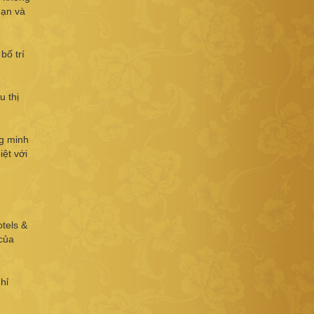
mạn và
bố trí
u thị
ng minh
iệt với
tels &
của
hỉ