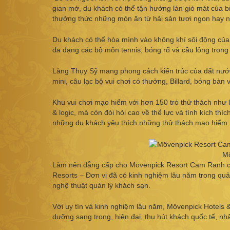
gian mở, du khách có thể tận hưởng làn gió mát của b
thưởng thức những món ăn từ hải sản tươi ngon hay n
Du khách có thể hòa mình vào không khí sôi động của các
đa dạng các bộ môn tennis, bóng rổ và cầu lông tron
Làng Thụy Sỹ mang phong cách kiến trúc của đất nước T
mini, câu lạc bộ vui chơi có thưởng, Billard, bóng bàn 
Khu vui chơi mạo hiểm với hơn 150 trò thử thách như l
& logic, mà còn đòi hỏi cao về thể lực và tính kích th
những du khách yêu thích những thử thách mạo hiểm.
Mö
Làm nên đẳng cấp cho Mövenpick Resort Cam Ranh còn
Resorts – Đơn vị đã có kinh nghiệm lâu năm trong qu
nghệ thuật quản lý khách sạn.
Với uy tín và kinh nghiệm lâu năm, Mövenpick Hotels
dưỡng sang trọng, hiện đại, thu hút khách quốc tế, nh