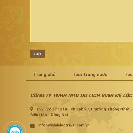
GỬI
Trang chủ
Tour trong nước
Tou
CÔNG TY TNHH MTV DU LỊCH VINH ĐỆ LỘC
F226 Võ Thị Sáu - Khu phố 7, Phường Thống Nhất -
Biên Hòa - Đồng Nai
info@vinhdeloctravel.com.vn