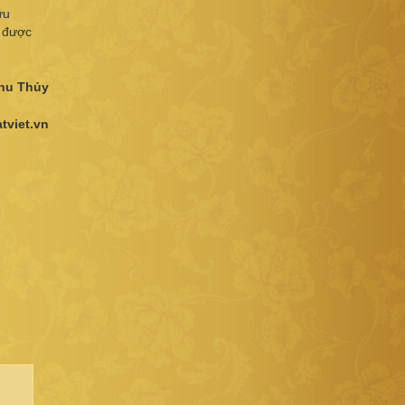
ữu
g được
hu Thủy
tviet.vn