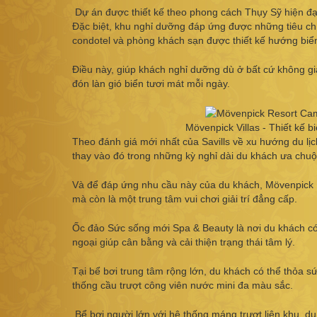
Dự án được thiết kế theo phong cách Thụy Sỹ hiện đại
Đặc biệt, khu nghỉ dưỡng đáp ứng được những tiêu chí
condotel và phòng khách sạn được thiết kế hướng biển
Điều này, giúp khách nghỉ dưỡng dù ở bất cứ không g
đón làn gió biển tươi mát mỗi ngày.
Mövenpick Villas - Thiết kế b
Theo đánh giá mới nhất của Savills về xu hướng du lịch
thay vào đó trong những kỳ nghỉ dài du khách ưa chuộ
Và để đáp ứng nhu cầu này của du khách, Mövenpick
mà còn là một trung tâm vui chơi giải trí đẳng cấp.
Ốc đảo Sức sống mới Spa & Beauty là nơi du khách có 
ngoại giúp cân bằng và cải thiện trạng thái tâm lý.
Tại bể bơi trung tâm rộng lớn, du khách có thể thỏa 
thống cầu trượt công viên nước mini đa màu sắc.
Bể bơi người lớn với hệ thống máng trượt liên khu, du