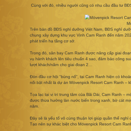
Cùng với đó, nhiều người cũng có nhu cầu đầu tư BĐS 
Mö
Trên bản đồ BĐS nghỉ dưỡng Việt Nam, BĐS nghỉ dưỡ
chung xây dựng khu vực Vịnh Cam Ranh đến năm 2025 v
phát triển hạ tầng cơ sở.
Trong đó, sân bay Cam Ranh được nâng cấp giai đoạn 
vụ hành khách lên tiêu chuẩn 4 sao, đảm bảo công suất
lượt khách/năm cho giai đoạn 2…
Đón đầu cơ hội “bùng nổ”, tại Cam Ranh hiện có khoả
nổi bật nhất là dự án Mövenpick Resort Cam Ranh – k
Tọa lạc tại vị trí trung tâm của Bãi Dài, Cam Ranh – 
được thừa hưởng làn nước biển trong xanh, bờ cát mịn
năm.
Đây sẽ là yếu tố vô cùng thuận lợi giúp quần thể nghỉ
Tạo nên sự khác biệt cho Mövenpick Resort Cam Ranh c