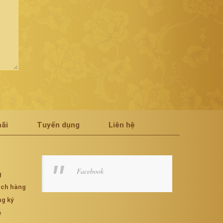
ãi
Tuyển dụng
Liên hệ
Facebook
g
hách hàng
ng ký
é