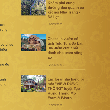
Khám phá cung
đường đèo quanh co
kết nối Nha Trang -
Đà Lạt
ạch
05/05/2023
.
trung
Check in vườn cổ
tích Tulu Tula Đà Lạt,
lực phục
địa điểm cực chất
triệu
dành cho team sống
ảo
ong đó
20/05/2021
.
Lạc lối ở nhà hàng bí
Ranh
mật "VIEW RỪNG
rong
THÔNG" tuyệt đẹp -
Rừng Thông Mơ
Farm & Bistro
20/05/2021
.