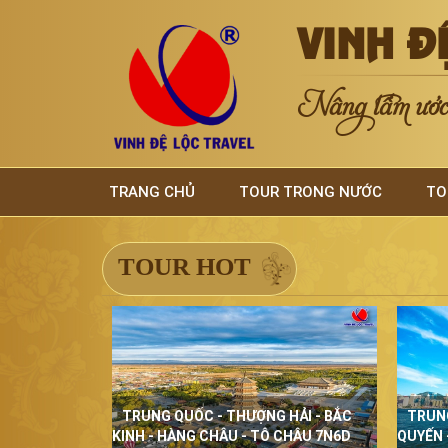
VINH Đ
Nâng tầm ước 
TRANG CHỦ
TOUR TRONG NƯỚC
TO
TOUR HOT
TRUNG QUỐC - THƯỢNG HẢI - BẮC
TRUN
KINH - HÀNG CHÂU - TÔ CHÂU 7N6D
QUYẾN 