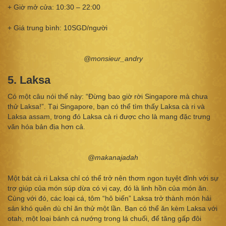
+ Giờ mở cửa: 10:30 – 22:00​
+ Giá trung bình: 10SGD/người
@monsieur_andry
5. Laksa
Có một câu nói thế này: “Đừng bao giờ rời Singapore mà chưa
thử Laksa!”. Tại Singapore, bạn có thể tìm thấy Laksa cà ri và
Laksa assam, trong đó Laksa cà ri được cho là mang đặc trưng
văn hóa bản địa hơn cả.
@makanajadah
Một bát cà ri Laksa chỉ có thể trở nên thơm ngon tuyệt đỉnh với sự
trợ giúp của món súp dừa có vị cay, đó là linh hồn của món ăn.
Cùng với đó, các loại cá, tôm “hô biến” Laksa trở thành món hải
sản khó quên dù chỉ ăn thử một lần. Bạn có thể ăn kèm Laksa với
otah, một loại bánh cá nướng trong lá chuối, để tăng gấp đôi