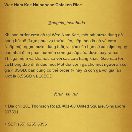
Wee Nam Kee Hainanese Chicken Rice
@angela_tastebuds
Khi bạn order cơm gà tại Wee Nam Kee, một bát nước dùng gà
nóng hổi sẽ được phục vụ trước tiên, tiếp theo là gà và cơm.
Nhấp một ngụm nước dùng thôi, vị giác của bạn sẽ xác định ngay
bạn nhất định phải thử món cơm gà sắp sửa được bày ra bàn.
Thịt gà mềm và khá nạc so với các cửa hàng khác. Gạo nấu tơi
và không dấp dính dầu mỡ. Một đĩa cơm gà cho một người ăn có
giá 4,8SGD, bạn cũng có thể order ¼ hay ½ con gà với giá lần
lượt là 8,5SGD và 16SGD.
@run_kk_run
+ Địa chỉ: 101 Thomson Road, #01-08 United Square, Singapore
307591
+ SĐT: (65) 6255 6396