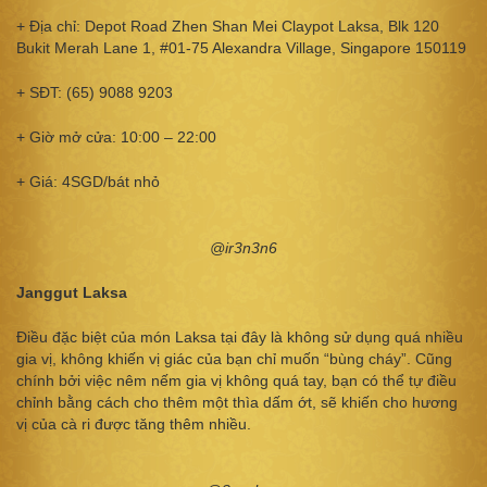
+ Địa chỉ: Depot Road Zhen Shan Mei Claypot Laksa, Blk 120
Bukit Merah Lane 1, #01-75 Alexandra Village, Singapore 150119
+ SĐT: (65) 9088 9203
+ Giờ mở cửa: 10:00 – 22:00
+ Giá: 4SGD/bát nhỏ
@ir3n3n6
Janggut Laksa
Điều đặc biệt của món Laksa tại đây là không sử dụng quá nhiều
gia vị, không khiến vị giác của bạn chỉ muốn “bùng cháy”. Cũng
chính bởi việc nêm nếm gia vị không quá tay, bạn có thể tự điều
chỉnh bằng cách cho thêm một thìa dấm ớt, sẽ khiến cho hương
vị của cà ri được tăng thêm nhiều.