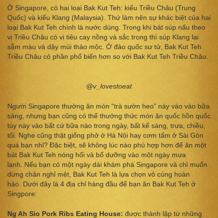
Ở Singapore, có hai loại Bak Kut Teh: kiểu Triều Châu (Trung
Quốc) và kiểu Klang (Malaysia). Thứ làm nên sự khác biệt của hai
loại Bak Kut Teh chính là nước dùng. Trong khi bát súp nấu theo
vị Triều Châu có vị tiêu cay nồng và sắc trong thì súp Klang lại
sẫm màu và dậy mùi thảo mộc. Ở đảo quốc sư tử, Bak Kut Teh
Triều Châu có phần phổ biến hơn so với Bak Kut Teh Triều Châu.
@v_lovestoeat
Người Singapore thường ăn món “trà sườn heo” này vào vào bữa
sáng, nhưng bạn cũng có thể thưởng thức món ăn quốc hồn quốc
túy này vào bất cứ bữa nào trong ngày, bất kể sáng, trưa, chiều,
tối. Nghe cũng thật giống phở ở Hà Nội hay cơm tấm ở Sài Gòn
quá bạn nhỉ? Đặc biệt, sẽ không lúc nào phù hợp hơn để ăn một
bát Bak Kut Teh nóng hổi và bổ dưỡng vào một ngày mưa
lạnh. Nếu bạn có một ngày dài khám phá Singapore và chỉ muốn
dừng chân nghỉ mệt, Bak Kut Teh là lựa chọn vô cùng hoàn
hảo. Dưới đây là 4 địa chỉ hàng đầu để bạn ăn Bak Kut Teh ở
Singpore:
Ng Ah Sio Pork Ribs Eating House:
được thành lập từ những