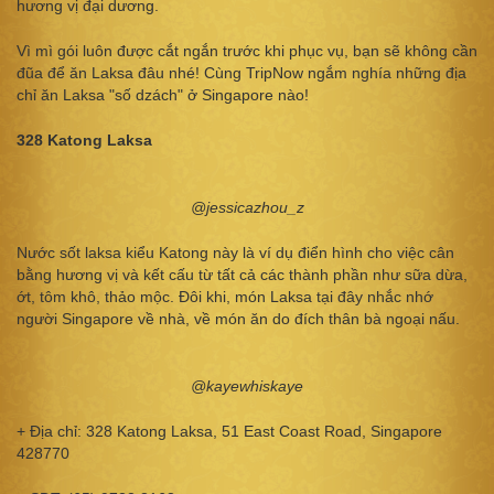
hương vị đại dương.
Vì mì gói luôn được cắt ngắn trước khi phục vụ, bạn sẽ không cần
đũa để ăn Laksa đâu nhé! Cùng TripNow ngắm nghía những địa
chỉ ăn Laksa "số dzách" ở Singapore nào!
328 Katong Laksa
@jessicazhou_z
Nước sốt laksa kiểu Katong này là ví dụ điển hình cho việc cân
bằng hương vị và kết cấu từ tất cả các thành phần như sữa dừa,
ớt, tôm khô, thảo mộc. Đôi khi, món Laksa tại đây nhắc nhớ
người Singapore về nhà, về món ăn do đích thân bà ngoại nấu.
@kayewhiskaye
+ Địa chỉ: 328 Katong Laksa, 51 East Coast Road, Singapore
428770