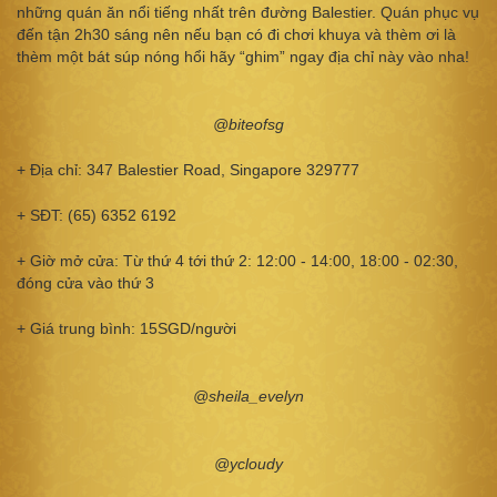
những quán ăn nổi tiếng nhất trên đường Balestier. Quán phục vụ
đến tận 2h30 sáng nên nếu bạn có đi chơi khuya và thèm ơi là
thèm một bát súp nóng hổi hãy “ghim” ngay địa chỉ này vào nha!
@biteofsg
+ Địa chỉ: 347 Balestier Road, Singapore 329777
+ SĐT: (65) 6352 6192
+ Giờ mở cửa: Từ thứ 4 tới thứ 2: 12:00 - 14:00, 18:00 - 02:30,
đóng cửa vào thứ 3
+ Giá trung bình: 15SGD/người
@sheila_evelyn
@ycloudy