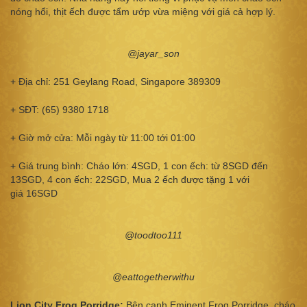
nóng hổi, thịt ếch được tẩm ướp vừa miệng với giá cả hợp lý.
@jayar_son
+ Địa chỉ: 251 Geylang Road, Singapore 389309
+ SĐT: (65) 9380 1718
+ Giờ mở cửa: Mỗi ngày từ 11:00 tới 01:00
+ Giá trung bình: Cháo lớn: 4SGD, 1 con ếch: từ 8SGD đến
13SGD, 4 con ếch: 22SGD, Mua 2 ếch được tặng 1 với
giá 16SGD
@toodtoo111
@eattogetherwithu
Lion City Frog Porridge:
Bên cạnh Eminent Frog Porridge, cháo