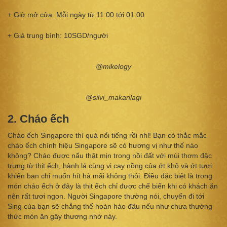
+ Giờ mở cửa: Mỗi ngày từ 11:00 tới 01:00
+ Giá trung bình: 10SGD/người
@mikelogy
@silvi_makanlagi
2. Cháo ếch
Cháo ếch Singapore thì quá nổi tiếng rồi nhỉ! Bạn có thắc mắc
cháo ếch chính hiệu Singapore sẽ có hương vị như thế nào
không? Cháo được nấu thật mịn trong nồi đất với mùi thơm đặc
trưng từ thịt ếch, hành lá cùng vị cay nồng của ớt khô và ớt tươi
khiến bạn chỉ muốn hít hà mãi không thôi. Điều đặc biệt là trong
món cháo ếch ở đây là thịt ếch chỉ được chế biến khi có khách ăn
nên rất tươi ngon. Người Singapore thường nói, chuyến đi tới
Sing của bạn sẽ chẳng thể hoàn hảo đâu nếu như chưa thưởng
thức món ăn gây thương nhớ này.