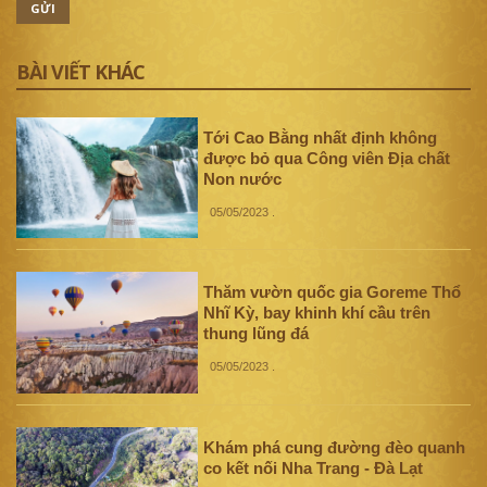
GỬI
BÀI VIẾT KHÁC
Tới Cao Bằng nhất định không
được bỏ qua Công viên Địa chất
Non nước
05/05/2023
.
Thăm vườn quốc gia Goreme Thổ
Nhĩ Kỳ, bay khinh khí cầu trên
thung lũng đá
05/05/2023
.
Khám phá cung đường đèo quanh
co kết nối Nha Trang - Đà Lạt