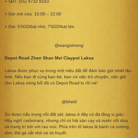
+ SĐT: (65) 9732 8163
+ Giờ mở cửa: 10:00 – 22:00
+ Giá: 5SGD/bát nhỏ, 7SGD/bát lớn.
@wangsimeng
Depot Road Zhen Shan Mei Claypot Laksa
Laksa được phục vụ trong một niêu đất để đảm bảo giữ nhiệt lâu
hơn. Nếu bạn đi cùng bạn bè, bạn cứ việc trò chuyện, việc giữ
cho Laksa nóng hổi đã có Depot Road lo rồi nè!
@bheld
Do được nấu trong nồi đất sét, laksa ở đây có đa tầng vị giác.
Hãy nghĩ carbonara, nhưng chỉ có hải sản cay và nước cốt dừa
và trang trí bởi với rau mùi. Phía trên tô laksa là bánh cá nướng,
tôm, thịt gà xắt nhỏ và sò huyết.