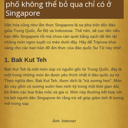
phố không thể bỏ qua chỉ có ở
Singapore
Văn hóa cũng như ẩm thực Singapore là sự pha trộn độc đáo
giữa Trung Quốc, Ấn Độ và Indonesia. Thế nên, sẽ cực tiếc nếu
bạn đến Singapore rồi mà chưa càn quét bằng sạch tất tần tật
những món ngon tuyệt cú mèo dưới đây. Hãy để Tripnow khai
sáng cho các bạn bản đồ ẩm thực của đảo quốc Sư Tử này nhé!
1. Bak Kut Teh
Bah Kut Teh là một món súp có nguồn gốc từ Trung Quốc, đây là
một trong những món ăn được yêu thích nhất ở đảo quốc sư tử.
Theo nghĩa đen, Bak Kut Teh, được dịch là "trà xương heo". Món
ăn này gồm có xương sườn heo ninh kỹ trong một thời gian dài,
bỏ thêm các loại thảo mộc và gia vị. Món này thường kết hợp với
trà bởi người dân Singapore tin rằng trà sẽ giúp giảm bớt đi lượng
mỡ trong súp.
Ảnh: Internet