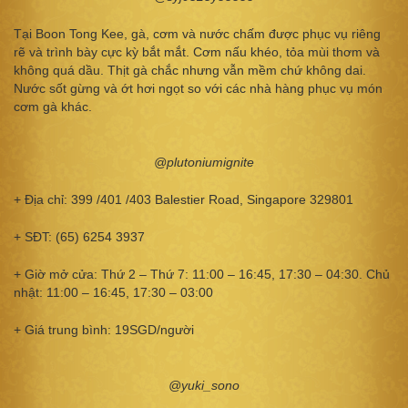
Tại Boon Tong Kee, gà, cơm và nước chấm được phục vụ riêng
rẽ và trình bày cực kỳ bắt mắt. Cơm nấu khéo, tỏa mùi thơm và
không quá dầu. Thịt gà chắc nhưng vẫn mềm chứ không dai.
Nước sốt gừng và ớt hơi ngọt so với các nhà hàng phục vụ món
cơm gà khác.
@plutoniumignite
+ Địa chỉ: 399 /401 /403 Balestier Road, Singapore 329801
+ SĐT: (65) 6254 3937
+ Giờ mở cửa: Thứ 2 – Thứ 7: 11:00 – 16:45, 17:30 – 04:30. Chủ
nhật: 11:00 – 16:45, 17:30 – 03:00
+ Giá trung bình: 19SGD/người
@yuki_sono