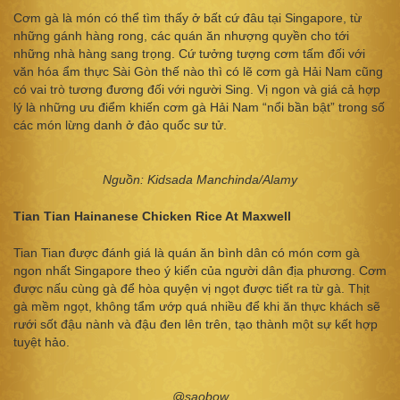
Cơm gà là món có thể tìm thấy ở bất cứ đâu tại Singapore, từ
những gánh hàng rong, các quán ăn nhượng quyền cho tới
những nhà hàng sang trọng. Cứ tưởng tượng cơm tấm đối với
văn hóa ẩm thực Sài Gòn thế nào thì có lẽ cơm gà Hải Nam cũng
có vai trò tương đương đối với người Sing. Vị ngon và giá cả hợp
lý là những ưu điểm khiến cơm gà Hải Nam “nổi bần bật” trong số
các món lừng danh ở đảo quốc sư tử.
Nguồn: Kidsada Manchinda/Alamy
Tian Tian Hainanese Chicken Rice At Maxwell
Tian Tian được đánh giá là quán ăn bình dân có món cơm gà
ngon nhất Singapore theo ý kiến của người dân địa phương. Cơm
được nấu cùng gà để hòa quyện vị ngọt được tiết ra từ gà. Thịt
gà mềm ngọt, không tẩm ướp quá nhiều để khi ăn thực khách sẽ
rưới sốt đậu nành và đậu đen lên trên, tạo thành một sự kết hợp
tuyệt hảo.
@saobow