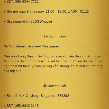
+ SĐT: (65) 6344 7722
+ Giờ mở cửa: Hàng ngày 11:00 - 15:00; 17:00 - 01:15
+ Giá trung bình: 50SGD/người
@steph__choi
No Signboard Seafood Restaurant
Nếu như Long Beach lẫy lừng với cua sốt tiêu đen thì Signboard
“không có đối thủ” đối với cua sốt tiêu trắng. Vị tiêu đủ mạnh để
bạn phát hít hà xuýt xoa nhưng vẫn không lấn át mất vị tươi ngọt
của thịt cua.
@blesmanaish
+ Địa chỉ: 414 Geylang, Singapore 389392
+ SĐT: (65) 6842 3415