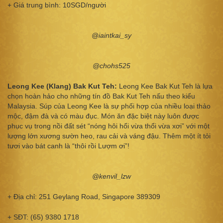
+ Giá trung bình: 10SGD/người
@iaintkai_sy
@chohs525
Leong Kee (Klang) Bak Kut Teh:
Leong Kee Bak Kut Teh là lựa
chọn hoàn hảo cho những tín đồ Bak Kut Teh nấu theo kiểu
Malaysia. Súp của Leong Kee là sự phối hợp của nhiều loại thảo
mộc, đậm đà và có màu đục. Món ăn đặc biệt này luôn được
phục vụ trong nồi đất sét “nóng hôi hổi vừa thổi vừa xơi” với một
lượng lớn xương sườn heo, rau cải và váng đậu. Thêm một ít tỏi
tươi vào bát canh là “thôi rồi Lượm ơi”!
@kenvil_lzw
+ Địa chỉ: 251 Geylang Road, Singapore 389309
+ SĐT: (65) 9380 1718