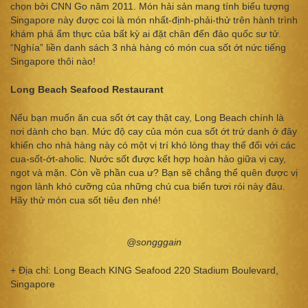
chọn bởi CNN Go năm 2011. Món hải sản mang tính biểu tượng
Singapore này được coi là món nhất-định-phải-thử trên hành trình
khám phá ẩm thực của bất kỳ ai đặt chân đến đảo quốc sư tử.
“Nghía” liền danh sách 3 nhà hàng có món cua sốt ớt nức tiếng
Singapore thôi nào!
Long Beach Seafood Restaurant
Nếu bạn muốn ăn cua sốt ớt cay thật cay, Long Beach chính là
nơi dành cho bạn. Mức độ cay của món cua sốt ớt trứ danh ở đây
khiến cho nhà hàng này có một vị trí khó lòng thay thế đối với các
cua-sốt-ớt-aholic. Nước sốt được kết hợp hoàn hảo giữa vị cay,
ngọt và mặn. Còn về phần cua ư? Bạn sẽ chẳng thể quên được vị
ngon lành khó cưỡng của những chú cua biển tươi rói này đâu.
Hãy thử món cua sốt tiêu đen nhé!
@songggain
+ Địa chỉ: Long Beach KING Seafood 220 Stadium Boulevard,
Singapore