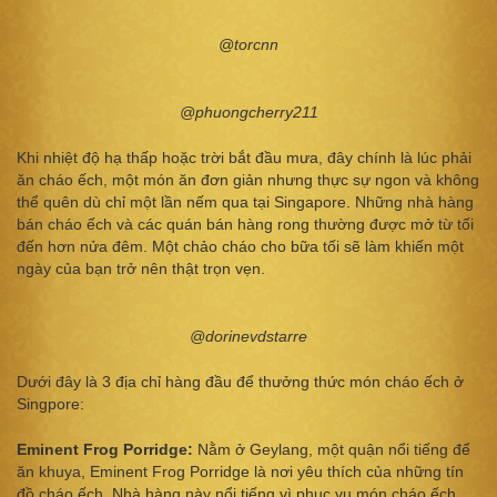
@torcnn
@phuongcherry211
Khi nhiệt độ hạ thấp hoặc trời bắt đầu mưa, đây chính là lúc phải
ăn cháo ếch, một món ăn đơn giản nhưng thực sự ngon và không
thể quên dù chỉ một lần nếm qua tại Singapore. Những nhà hàng
bán cháo ếch và các quán bán hàng rong thường được mở từ tối
đến hơn nửa đêm. Một chảo cháo cho bữa tối sẽ làm khiến một
ngày của bạn trở nên thật trọn vẹn.
@dorinevdstarre
Dưới đây là 3 địa chỉ hàng đầu để thưởng thức món cháo ếch ở
Singpore:
Eminent Frog Porridge:
Nằm ở Geylang, một quận nổi tiếng để
ăn khuya, Eminent Frog Porridge là nơi yêu thích của những tín
đồ cháo ếch. Nhà hàng này nổi tiếng vì phục vụ món cháo ếch