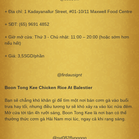
+ Địa chỉ: 1 Kadayanallur Street, #01-10/11 Maxwell Food Centre
+ SĐT: (65) 9691 4852
+ Giờ mở cửa: Thứ 3 - Chủ nhật: 11:00 – 20:00 (hoặc sớm hơn
nếu hết)
+ Giá: 3,5SGD/phần
@firdausignt
Boon Tong Kee Chicken Rice At Balestier
Bạn sẽ chẳng khó khăn gì để tìm một nơi bán cơm gà vào buổi
trưa hay tối, nhưng điều tương tự sẽ khó xảy ra vào lúc nửa đêm.
Mở cửa tới tận 4h rưỡi sáng, Boon Tong Kee là nơi bạn có thể
thưởng thức cơm gà Hải Nam mọi lúc, ngay cả khi rạng sáng.
@syj0828yooooo