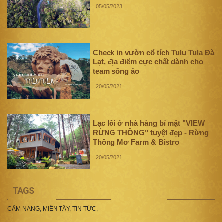
05/05/2023
.
Check in vườn cổ tích Tulu Tula Đà
Lạt, địa điểm cực chất dành cho
team sống ảo
20/05/2021
.
Lạc lối ở nhà hàng bí mật "VIEW
RỪNG THÔNG" tuyệt đẹp - Rừng
Thông Mơ Farm & Bistro
20/05/2021
.
TAGS
CẨM NANG
,
MIỀN TÂY
,
TIN TỨC
,