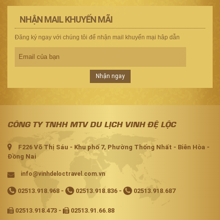
NHẬN MAIL KHUYẾN MÃI
Đăng ký ngay với chúng tôi để nhận mail khuyến mại hâp dẫn
Nhận ngay
CÔNG TY TNHH MTV DU LỊCH VINH ĐỆ LỘC
F226 Võ Thị Sáu - Khu phố 7, Phường Thống Nhất - Biên Hòa -
Đồng Nai
info@vinhdeloctravel.com.vn
02513.918.968
-
02513.918.836
-
02513.918.687
02513.918.473 -
02513.91.66.88