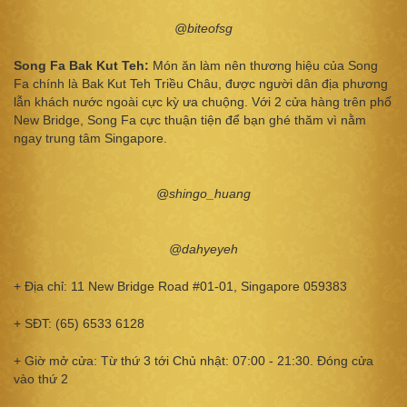
@biteofsg
Song Fa Bak Kut Teh:
Món ăn làm nên thương hiệu của Song
Fa chính là Bak Kut Teh Triều Châu, được người dân địa phương
lẫn khách nước ngoài cực kỳ ưa chuộng. Với 2 cửa hàng trên phố
New Bridge, Song Fa cực thuận tiện để bạn ghé thăm vì nằm
ngay trung tâm Singapore.
@shingo_huang
@dahyeyeh
+ Địa chỉ: 11 New Bridge Road #01-01, Singapore 059383
+ SĐT: (65) 6533 6128
+ Giờ mở cửa: Từ thứ 3 tới Chủ nhật: 07:00 - 21:30. Đóng cửa
vào thứ 2