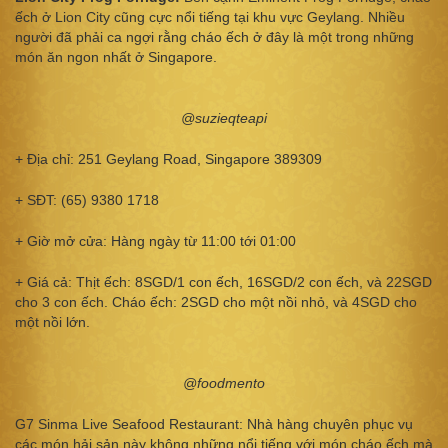
ếch ở Lion City cũng cực nổi tiếng tại khu vực Geylang. Nhiều
người đã phải ca ngợi rằng cháo ếch ở đây là một trong những
món ăn ngon nhất ở Singapore.
@suzieqteapi
+ Địa chỉ: 251 Geylang Road, Singapore 389309
+ SĐT: (65) 9380 1718
+ Giờ mở cửa: Hàng ngày từ 11:00 tới 01:00
+ Giá cả: Thịt ếch: 8SGD/1 con ếch, 16SGD/2 con ếch, và 22SGD
cho 3 con ếch. Cháo ếch: 2SGD cho một nồi nhỏ, và 4SGD cho
một nồi lớn.
@foodmento
G7 Sinma Live Seafood Restaurant: Nhà hàng chuyên phục vụ
các món hải sản này không những nổi tiếng với món cháo ếch mà