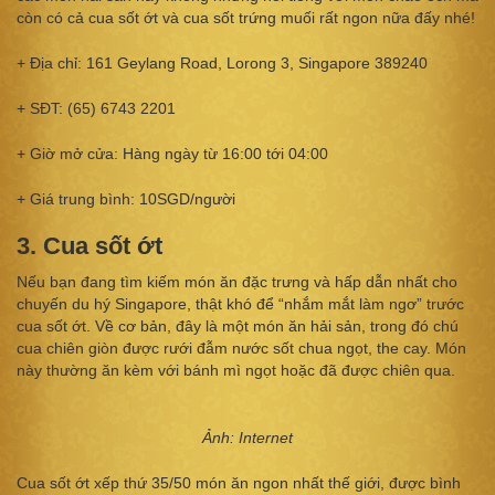
còn có cả cua sốt ớt và cua sốt trứng muối rất ngon nữa đấy nhé!
+ Địa chỉ: 161 Geylang Road, Lorong 3, Singapore 389240
+ SĐT: (65) 6743 2201
+ Giờ mở cửa: Hàng ngày từ 16:00 tới 04:00
+ Giá trung bình: 10SGD/người
3. Cua sốt ớt
Nếu bạn đang tìm kiếm món ăn đặc trưng và hấp dẫn nhất cho
chuyến du hý Singapore, thật khó để “nhắm mắt làm ngơ” trước
cua sốt ớt. Về cơ bản, đây là một món ăn hải sản, trong đó chú
cua chiên giòn được rưới đẫm nước sốt chua ngọt, the cay. Món
này thường ăn kèm với bánh mì ngọt hoặc đã được chiên qua.
Ảnh: Internet
Cua sốt ớt xếp thứ 35/50 món ăn ngon nhất thế giới, được bình