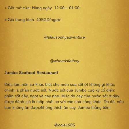
+ Giờ mở cửa: Hàng ngày 12:00 – 01:00
+ Giá trung bình: 40SGD/người
@filausophyadventure
@whereisfatboy
Jumbo Seafood Restaurant
Điều làm nên sự khác biệt cho món cua sốt ớt không gì khác
chính là phần nước sốt. Nước sốt của Jumbo cực kỳ cổ điển:
phần sốt dày, ngọt và cay nhẹ. Mức độ cay của nước sốt ở đây
được đánh giá là thấp nhất so với các nhà hàng khác. Do đó, nếu
bạn không ăn được/không thích ăn cay, Jumbo thẳng tiến!
@cole1905