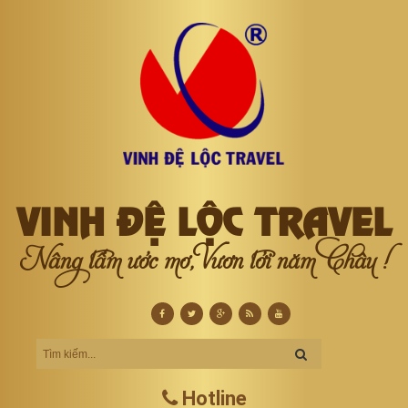
VINH ĐỆ LỘC TRAVEL
Nâng tầm ước mơ, Vươn tới năm Châu !
Hotline