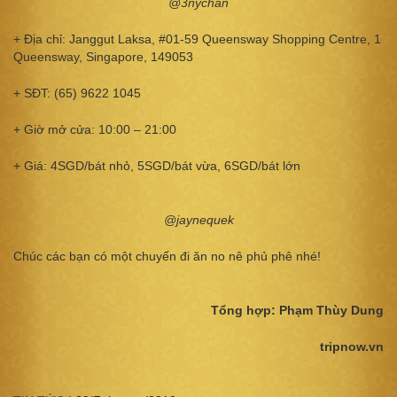
@3nychan
+ Địa chỉ: Janggut Laksa, #01-59 Queensway Shopping Centre, 1
Queensway, Singapore, 149053
+ SĐT: (65) 9622 1045
+ Giờ mở cửa: 10:00 – 21:00
+ Giá: 4SGD/bát nhỏ, 5SGD/bát vừa, 6SGD/bát lớn
@jaynequek
Chúc các bạn có một chuyến đi ăn no nê phủ phê nhé!
Tổng hợp: Phạm Thùy Dung
tripnow.vn