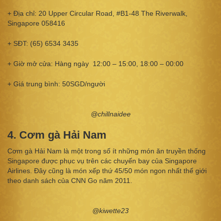
+ Địa chỉ: 20 Upper Circular Road, #B1-48 The Riverwalk,
Singapore 058416
+ SĐT: (65) 6534 3435
+ Giờ mở cửa: Hàng ngày 12:00 – 15:00, 18:00 – 00:00
+ Giá trung bình: 50SGD/người
@chillnaidee
4. Cơm gà Hải Nam
Cơm gà Hải Nam là một trong số ít những món ăn truyền thống
Singapore được phục vụ trên các chuyến bay của Singapore
Airlines. Đây cũng là món xếp thứ 45/50 món ngon nhất thế giới
theo danh sách của CNN Go năm 2011.
@kiwette23