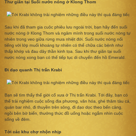
Thư giãn tại Suối nước nóng ở Klong Thom
Sau khi đã tham gia cuộc phiêu lưu ngoài trời, bạn hãy đến suối
nước nóng ở Klong Thom và ngâm mình trong suối nước nóng tự
nhiên trong veo giữa rừng mưa nhiệt đới. Suối nước nóng nổi
tiếng với lớp muối khoáng tự nhiên có thể chữa các bệnh như
thấp khớp và đau dây thần kinh tọa. Sau khi thư giãn tại suối
nước nóng xong bạn có thể tiếp tục di chuyển đến hồ Emerald.
Đi dạo quanh Thị trấn Krabi
Bạn sẽ tìm thấy thế giới cổ xưa ở Thị trấn Krabi. Tới đây, bạn có
thể trải nghiệm cuộc sống địa phương, văn hóa, ghé thăm tàu cá,
quán bar nhỏ, đi thuyền trên sông, đi dạo dọc theo bến cảng,
ngồi bên bờ biển, thưởng thức đồ uống hoặc ngắm nhìn cuộc
sống về đêm.
Tới các khu chợ nhộn nhịp