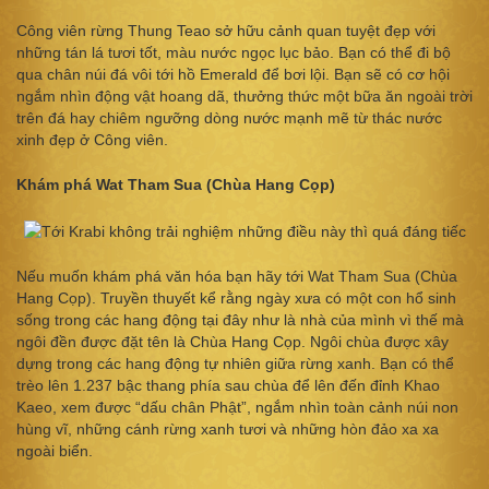
Công viên rừng Thung Teao sở hữu cảnh quan tuyệt đẹp với
những tán lá tươi tốt, màu nước ngọc lục bảo. Bạn có thể đi bộ
qua chân núi đá vôi tới hồ Emerald để bơi lội. Bạn sẽ có cơ hội
ngắm nhìn động vật hoang dã, thưởng thức một bữa ăn ngoài trời
trên đá hay chiêm ngưỡng dòng nước mạnh mẽ từ thác nước
xinh đẹp ở Công viên.
Khám phá Wat Tham Sua (Chùa Hang Cọp)
Nếu muốn khám phá văn hóa bạn hãy tới Wat Tham Sua (Chùa
Hang Cọp). Truyền thuyết kể rằng ngày xưa có một con hổ sinh
sống trong các hang động tại đây như là nhà của mình vì thế mà
ngôi đền được đặt tên là Chùa Hang Cọp. Ngôi chùa được xây
dựng trong các hang động tự nhiên giữa rừng xanh. Bạn có thể
trèo lên 1.237 bậc thang phía sau chùa để lên đến đỉnh Khao
Kaeo, xem được “dấu chân Phật”, ngắm nhìn toàn cảnh núi non
hùng vĩ, những cánh rừng xanh tươi và những hòn đảo xa xa
ngoài biển.