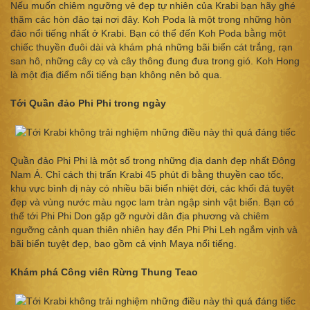
Nếu muốn chiêm ngưỡng vẻ đẹp tự nhiên của Krabi bạn hãy ghé
thăm các hòn đảo tại nơi đây. Koh Poda là một trong những hòn
đảo nổi tiếng nhất ở Krabi. Bạn có thể đến Koh Poda bằng một
chiếc thuyền đuôi dài và khám phá những bãi biển cát trắng, rạn
san hô, những cây cọ và cây thông đung đưa trong gió. Koh Hong
là một địa điểm nổi tiếng bạn không nên bỏ qua.
Tới Quần đảo Phi Phi trong ngày
Quần đảo Phi Phi là một số trong những địa danh đẹp nhất Đông
Nam Á. Chỉ cách thị trấn Krabi 45 phút đi bằng thuyền cao tốc,
khu vực bình dị này có nhiều bãi biển nhiệt đới, các khối đá tuyệt
đẹp và vùng nước màu ngọc lam tràn ngập sinh vật biển. Bạn có
thể tới Phi Phi Don gặp gỡ người dân địa phương và chiêm
ngưỡng cảnh quan thiên nhiên hay đến Phi Phi Leh ngắm vịnh và
bãi biển tuyệt đẹp, bao gồm cả vịnh Maya nổi tiếng.
Khám phá Công viên Rừng Thung Teao