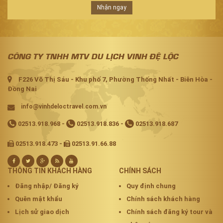
Nhận ngay
CÔNG TY TNHH MTV DU LỊCH VINH ĐỆ LỘC
F226 Võ Thị Sáu - Khu phố 7, Phường Thống Nhất - Biên Hòa -
Đồng Nai
info@vinhdeloctravel.com.vn
02513.918.968
-
02513.918.836
-
02513.918.687
02513.918.473 -
02513.91.66.88
THÔNG TIN KHÁCH HÀNG
CHÍNH SÁCH
Đăng nhập/ Đăng ký
Quy định chung
Quên mật khẩu
Chính sách khách hàng
Lịch sử giao dịch
Chính sách đăng ký tour và