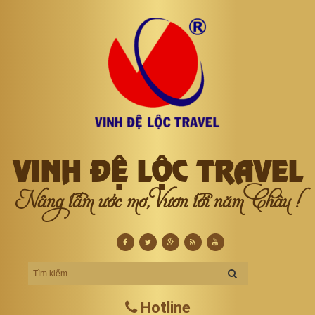
VINH ĐỆ LỘC TRAVEL
Nâng tầm ước mơ, Vươn tới năm Châu !
Hotline