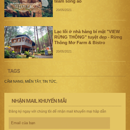
team sống ảo
20/05/2021
.
Lạc lối ở nhà hàng bí mật "VIEW
RỪNG THÔNG" tuyệt đẹp - Rừng
Thông Mơ Farm & Bistro
20/05/2021
.
TAGS
CẨM NANG
,
MIỀN TÂY
,
TIN TỨC
,
NHẬN MAIL KHUYẾN MÃI
Đăng ký ngay với chúng tôi để nhận mail khuyến mại hâp dẫn