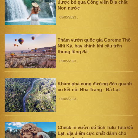
được bỏ qua Công viên Địa chất
Non nước
05/05/2023
.
Thăm vườn quốc gia Goreme Thổ
Nhĩ Kỳ, bay khinh khí cầu trên
thung lũng đá
05/05/2023
.
Khám phá cung đường đèo quanh
co kết nối Nha Trang - Đà Lạt
05/05/2023
.
Check in vườn cổ tích Tulu Tula Đà
Lạt, địa điểm cực chất dành cho