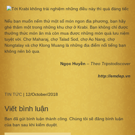
Nếu bạn muốn nếm thử một số món ngon địa phương, bạn hãy
ghé thăm một trong những khu chợ ở Krabi. Bạn không chỉ được
thưởng thức món ăn mà còn mua được những món quà lưu niệm
tuyệt vời. Chợ Maharaj, chợ Talad Sod, chợ Ao Nang, chợ
Nongtalay và chợ Klong Muang là những địa điểm nổi tiếng bạn
không nên bỏ qua.
Ngọc Huyền
– Theo Tripstodiscover
http://emdep.vn
TIN TỨC
|
12/October/2018
Viết bình luận
Bạn đã gửi bình luận thành công. Chúng tôi sẽ đăng bình luận
của bạn sau khi kiểm duyệt.