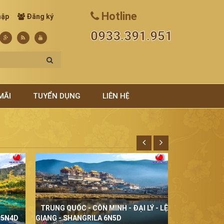
Hotline
hập
Đăng ký
0933.391.951
MÃI
TUYỂN DỤNG
LIÊN HỆ
TRUNG QUỐC - CÔN MINH - ĐẠI LÝ - LỆ
THÁI LAN Đ
 5N4D
GIANG - SHANGRILA 6N5D
5N4D