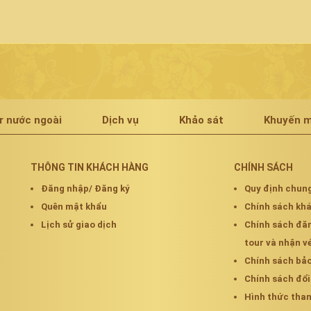
r nước ngoài
Dịch vụ
Khảo sát
Khuyến m
THÔNG TIN KHÁCH HÀNG
CHÍNH SÁCH
Đăng nhập/ Đăng ký
Quy định chun
Quên mật khẩu
Chính sách k
Lịch sử giao dịch
Chính sách đă
tour và nhận v
Chính sách bả
Chính sách đổi
Hình thức tha