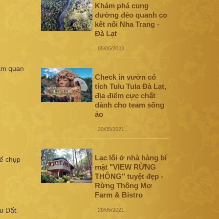
Khám phá cung
đường đèo quanh co
kết nối Nha Trang -
Đà Lạt
05/05/2023
.
ham quan
Check in vườn cổ
tích Tulu Tula Đà Lạt,
địa điểm cực chất
dành cho team sống
ảo
20/05/2021
.
Lạc lối ở nhà hàng bí
hể chụp
mật "VIEW RỪNG
THÔNG" tuyệt đẹp -
Rừng Thông Mơ
Farm & Bistro
u Đất.
20/05/2021
.