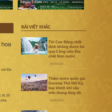
6 ngày 5 đêm
5 ngày 4 đê
BÀI VIẾT KHÁC
Tới Cao Bằng nhất
 hoa
định không được bỏ
qua Công viên Địa
chất Non nước
05/05/2023
.
 với Đà
Thăm vườn quốc gia
Goreme Thổ Nhĩ Kỳ,
bay khinh khí cầu
trên thung lũng đá
 lộ 20
 nhà
05/05/2023
.