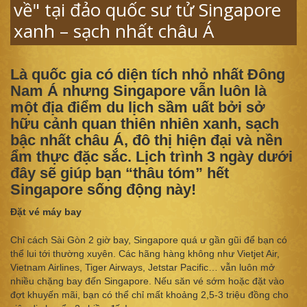
về" tại đảo quốc sư tử Singapore
xanh – sạch nhất châu Á
Là quốc gia có diện tích nhỏ nhất Đông
Nam Á nhưng Singapore vẫn luôn là
một địa điểm du lịch sầm uất bởi sở
hữu cảnh quan thiên nhiên xanh, sạch
bậc nhất châu Á, đô thị hiện đại và nền
ẩm thực đặc sắc. Lịch trình 3 ngày dưới
đây sẽ giúp bạn “thâu tóm” hết
Singapore sống động này!
Đặt vé máy bay
Chỉ cách Sài Gòn 2 giờ bay, Singapore quá ư gần gũi để bạn có
thể lui tới thường xuyên. Các hãng hàng không như Vietjet Air,
Vietnam Airlines, Tiger Airways, Jetstar Pacific… vẫn luôn mở
nhiều chặng bay đến Singapore. Nếu săn vé sớm hoặc đặt vào
đợt khuyến mãi, bạn có thể chỉ mất khoảng 2,5-3 triệu đồng cho