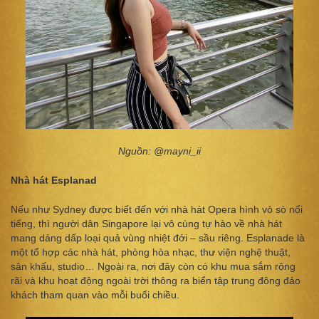
Nguồn: @mayni_ii
Nhà hát Esplanad
Nếu như Sydney được biết đến với nhà hát Opera hình vỏ sò nổi
tiếng, thì người dân Singapore lại vô cùng tự hào về nhà hát
mang dáng dấp loại quả vùng nhiệt đới – sầu riêng. Esplanade là
một tổ hợp các nhà hát, phòng hòa nhạc, thư viện nghệ thuật,
sân khấu, studio… Ngoài ra, nơi đây còn có khu mua sắm rộng
rãi và khu hoạt động ngoài trời thông ra biển tập trung đông đảo
khách tham quan vào mỗi buổi chiều.