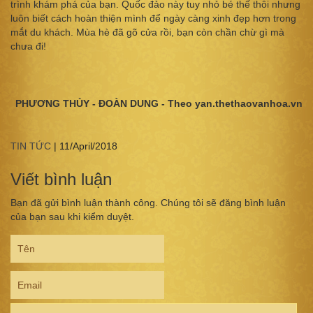
trình khám phá của bạn. Quốc đảo này tuy nhỏ bé thế thôi nhưng
luôn biết cách hoàn thiện mình để ngày càng xinh đẹp hơn trong
mắt du khách. Mùa hè đã gõ cửa rồi, bạn còn chần chừ gì mà
chưa đi!
PHƯƠNG THỦY - ĐOÀN DUNG - Theo yan.thethaovanhoa.vn
TIN TỨC
|
11/April/2018
Viết bình luận
Bạn đã gửi bình luận thành công. Chúng tôi sẽ đăng bình luận
của bạn sau khi kiểm duyệt.