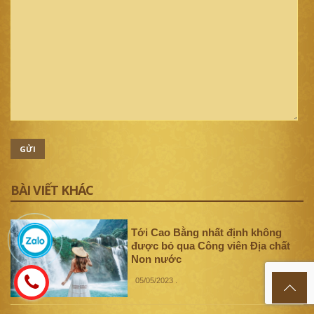
GỬI
BÀI VIẾT KHÁC
Tới Cao Bằng nhất định không
được bỏ qua Công viên Địa chất
Non nước
05/05/2023
.