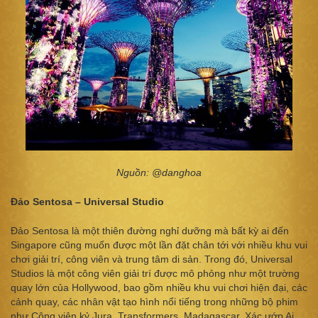
Nguồn: @danghoa
Đảo Sentosa – Universal Studio
Đảo Sentosa là một thiên đường nghỉ dưỡng mà bất kỳ ai đến
Singapore cũng muốn được một lần đặt chân tới với nhiều khu vui
chơi giải trí, công viên và trung tâm di sản. Trong đó, Universal
Studios là một công viên giải trí được mô phỏng như một trường
quay lớn của Hollywood, bao gồm nhiều khu vui chơi hiện đại, các
cảnh quay, các nhân vật tạo hình nổi tiếng trong những bộ phim
như Công viên kỷ Jura, Transformers, Madagascar, Xác ướp Ai