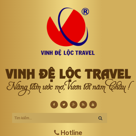
VINH ĐỆ LỘC TRAVEL
Nâng tầm ước mơ, Vươn tới năm Châu !
Hotline