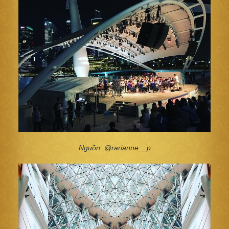
Nguồn: @rarianne__p