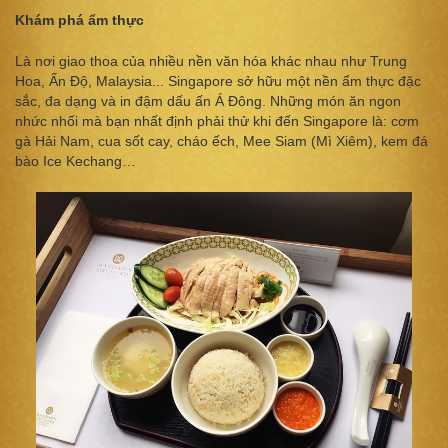
Khám phá ẩm thực
Là nơi giao thoa của nhiều nền văn hóa khác nhau như Trung
Hoa, Ấn Độ, Malaysia... Singapore sở hữu một nền ẩm thực đặc
sắc, đa dạng và in đậm dấu ấn Á Đông. Những món ăn ngon
nhức nhối mà bạn nhất định phải thử khi đến Singapore là: cơm
gà Hải Nam, cua sốt cay, cháo ếch, Mee Siam (Mì Xiêm), kem đá
bào Ice Kechang…