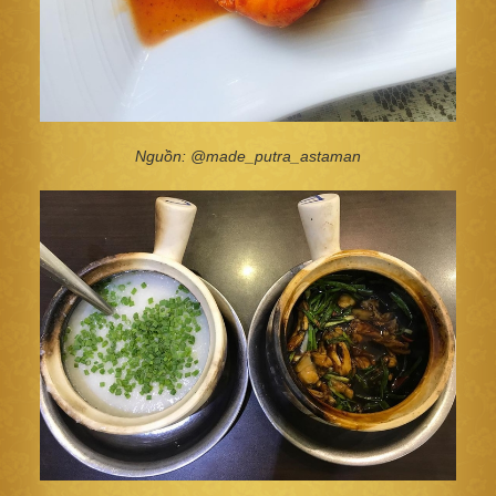
Nguồn: @made_putra_astaman