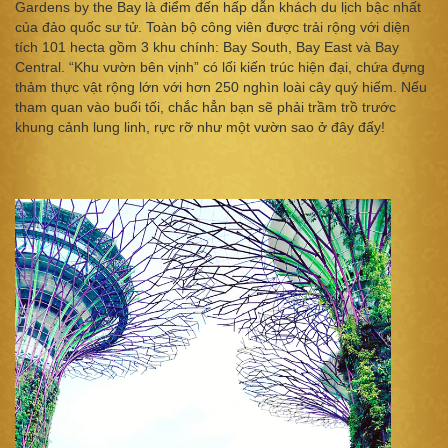
Gardens by the Bay là điểm đến hấp dẫn khách du lịch bậc nhất
của đảo quốc sư tử. Toàn bộ công viên được trải rộng với diện
tích 101 hecta gồm 3 khu chính: Bay South, Bay East và Bay
Central. “Khu vườn bên vịnh” có lối kiến trúc hiện đại, chứa đựng
thảm thực vật rộng lớn với hơn 250 nghìn loài cây quý hiếm. Nếu
tham quan vào buổi tối, chắc hẳn bạn sẽ phải trầm trồ trước
khung cảnh lung linh, rực rỡ như một vườn sao ở đây đấy!