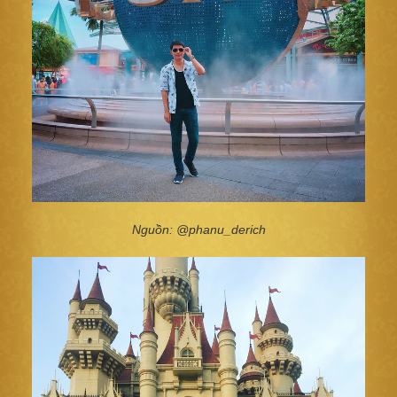
Nguồn: @phanu_derich