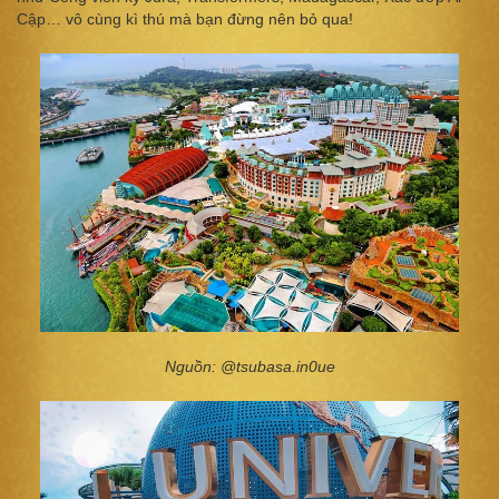
Cập… vô cùng kì thú mà bạn đừng nên bỏ qua!
Nguồn: @tsubasa.in0ue