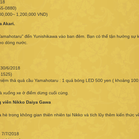
018
55-0880)
800,000~ 1,200,000 VND)
 Akari.
Yamahotaru" đến Yunishikawa vào ban đêm. Bạn có thể tận hưởng sự k
heo dòng nước.
 30/6/2018
-1525)
ghiệm thả quả cầu Yamahotaru : 1 quả bóng LED 500 yen ( khoảng 100
và xuống xe ở điểm dừng cuối cùng.
 viên Nikko Daiya Gawa
 trong không gian thiên nhiên tại Nikko và tích lũy thêm kiến thức v
, 7/7/2018