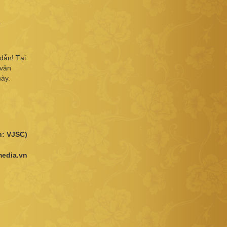
.
dẫn! Tại
 văn
này.
h: VJSC)
media.vn