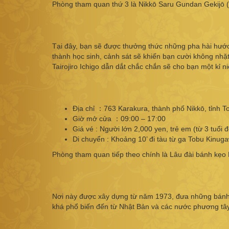
Phòng tham quan thứ 3 là Nikkō Saru Gundan Gekijō (đ
Tại đây, bạn sẽ được thưởng thức những pha hài hước
thành học sinh, cảnh sát sẽ khiến bạn cười không nhặ
Tairojiro Ichigo dẫn dắt chắc chắn sẽ cho bạn một kỉ n
Địa chỉ ：763 Karakura, thành phố Nikkō, tỉnh To
Giờ mở cửa ：09:00 – 17:00
Giá vé : Người lớn 2,000 yen, trẻ em (từ 3 tuổi 
Di chuyển : Khoảng 10’ đi tàu từ ga Tobu Kinu
Phòng tham quan tiếp theo chính là Lâu đài bánh kẹo
Nơi này được xây dựng từ năm 1973, đưa những bánh
khá phổ biến đến từ Nhật Bản và các nước phương tây: