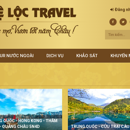
Ệ LỘC TRAVEL
Đăng n
mơ, Vươn tới năm Châu !
UR NƯỚC NGOÀI
DỊCH VỤ
KHẢO SÁT
KHUYẾN 
G QUỐC - HONG KONG - THÂM
- QUẢNG CHÂU 5N4D
TRUNG QUỐC - CỬU TRẠI CÂU