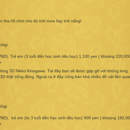
n tha hồ chơi cho dù trời mưa hay trời nắng!
higi
ND), Trẻ em (3 tuổi đến học sinh tiểu học) 1,100 yen ( khoảng 220,0
n
long 3D Nikko Kinugawa. Tại đây bạn sẽ được gặp gỡ với khủng long,
 3D thật sống động. Ngoài ra ở đây cũng bán khá nhiều đồ vật liên qu
higi
ND), trẻ em (từ 3 tuổi đến học sinh tiều học) 900 yen ( khoảng 180,0
n