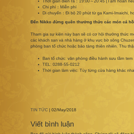
Thời gian diễn ra：19:00～20:45 (Tạm hoãn nếu
Chi phí：Miễn phí
Di chuyển：Đi bộ 20 phút từ ga Kami-Imaichi, ho
Đến Nikko đừng quên thưởng thức các món cá hồi đ
Tham gia sự kiện này bạn sẽ có cơ hội thưởng thức mó
các khách sạn và nhà hàng ở khu vực bờ sông Chuzenji
phòng ban tổ chức hoặc bảo tàng thiên nhiên. Thu thậ
Ban tổ chức: văn phòng điều hành sưu tầm tem 
TEL: 0288-55-0212
Thời gian làm việc: Tùy từng cửa hàng khác nh
TIN TỨC
|
02/May/2018
Viết bình luận
Bạn đã gửi bình luận thành công. Chúng tôi sẽ đăng b