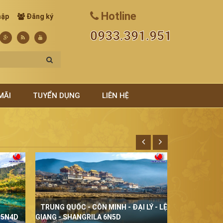
Hotline
hập
Đăng ký
0933.391.951
MÃI
TUYỂN DỤNG
LIÊN HỆ
TRUNG QUỐC - CÔN MINH - ĐẠI LÝ - LỆ
THÁI LAN Đ
 5N4D
GIANG - SHANGRILA 6N5D
5N4D