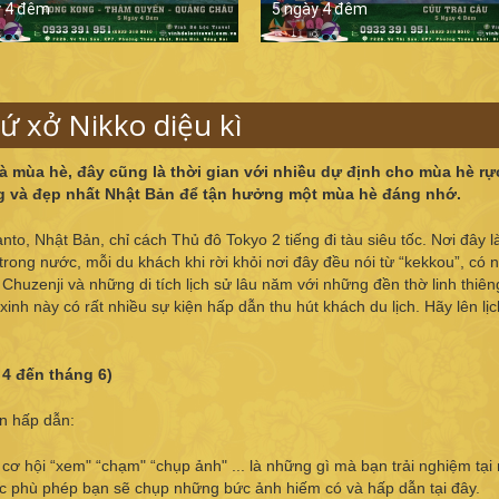
y 4 đêm
5 ngày 4 đêm
xứ xở Nikko diệu kì
à mùa hè, đây cũng là thời gian với nhiều dự định cho mùa hè rực
ng và đẹp nhất Nhật Bản để tận hưởng một mùa hè đáng nhớ.
to, Nhật Bản, chỉ cách Thủ đô Tokyo 2 tiếng đi tàu siêu tốc. Nơi đây l
rong nước, mỗi du khách khi rời khỏi nơi đây đều nói từ “kekkou”, có n
Chuzenji và những di tích lịch sử lâu năm với những đền thờ linh thiên
xinh này có rất nhiều sự kiện hấp dẫn thu hút khách du lịch. Hãy lên lị
4 đến tháng 6)
n hấp dẫn:
 cơ hội “xem" “chạm" “chụp ảnh" ... là những gì mà bạn trải nghiệm tại
c phù phép bạn sẽ chụp những bức ảnh hiếm có và hấp dẫn tại đây.