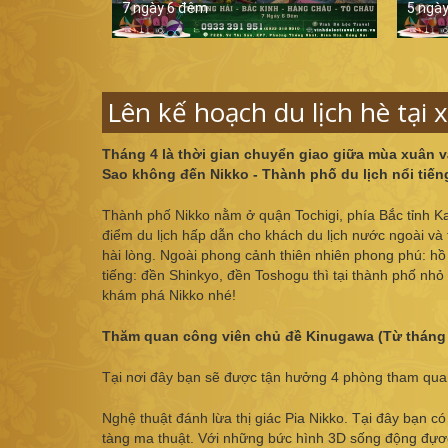
7 ngày 6 đêm
5 ngà
Lên kế hoạch du lịch hè tại 
Tháng 4 là thời gian chuyển giao giữa mùa xuân v
Sao không đến Nikko - Thành phố du lịch nổi tiế
Thành phố Nikko nằm ở quận Tochigi, phía Bắc tỉnh Kan
điểm du lịch hấp dẫn cho khách du lịch nước ngoài và t
hài lòng. Ngoài phong cảnh thiên nhiên phong phú: hồ 
tiếng: đền Shinkyo, đền Toshogu thì tại thành phố nhỏ 
khám phá Nikko nhé!
Thăm quan công viên chủ đề Kinugawa (Từ tháng 
Tại nơi đây bạn sẽ được tận hưởng 4 phòng tham qua
Nghệ thuật đánh lừa thị giác Pia Nikko. Tại đây bạn có
tàng ma thuật. Với những bức hình 3D sống động đựơ