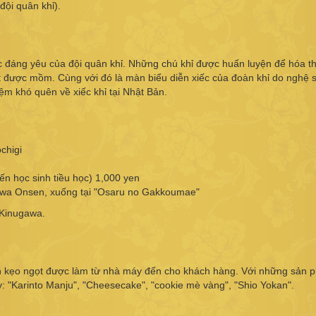
ội quân khỉ).
 đáng yêu của đội quân khỉ. Những chú khỉ được huấn luyện để hóa t
t được mồm. Cùng với đó là màn biểu diễn xiếc của đoàn khỉ do nghệ sĩ
iệm khó quên về xiếc khỉ tại Nhật Bản.
chigi
đến học sinh tiều học) 1,000 yen
gawa Onsen, xuống tại "Osaru no Gakkoumae"
 Kinugawa.
 kẹo ngọt được làm từ nhà máy đến cho khách hàng. Với những sản 
 "Karinto Manju", "Cheesecake", "cookie mè vàng", "Shio Yokan".