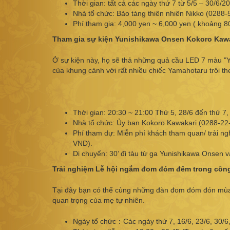
Thời gian: tất cả các ngày thứ 7 từ 5/5 – 30/6/2
Nhà tổ chức: Bảo tàng thiên nhiên Nikko (0288-
Phí tham gia: 4,000 yen ~ 6,000 yen ( khoảng 
Tham gia sự kiện Yunishikawa Onsen Kokoro Kawa
Ở sự kiện này, họ sẽ thả những quả cầu LED 7 màu "
của khung cảnh với rất nhiều chiếc Yamahotaru trôi t
Thời gian: 20:30 ~ 21:00 Thứ 5, 28/6 đến thứ 7,
Nhà tổ chức: Ủy ban Kokoro Kawakari (0288-22
Phí tham dự: Miễn phí khách tham quan/ trải n
VND).
Di chuyển: 30’ đi tàu từ ga Yunishikawa Onsen 
Trải nghiệm Lễ hội ngắm đom đóm đêm trong công
Tại đây bạn có thể cùng những đàn đom đóm đón mùa hè
quan trọng của mẹ tự nhiên.
Ngày tổ chức：Các ngày thứ 7, 16/6, 23/6, 30/6