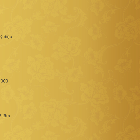
ỳ diệu
,000
ề tầm