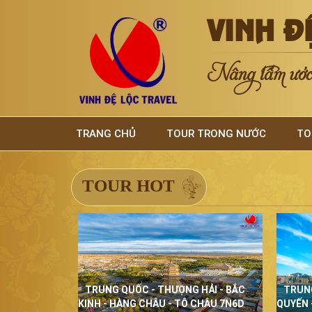
VINH Đ
Nâng tầm ước 
TRANG CHỦ
TOUR TRONG NƯỚC
TO
TOUR HOT
TRUNG QUỐC - THƯỢNG HẢI - BẮC
TRUN
KINH - HÀNG CHÂU - TÔ CHÂU 7N6D
QUYẾN 