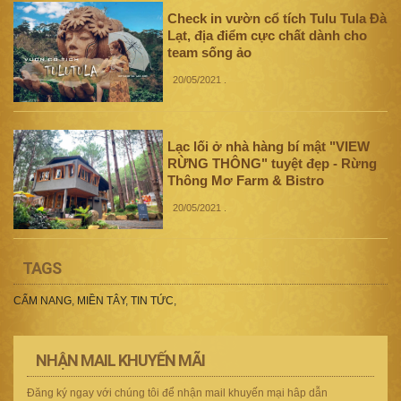
Check in vườn cổ tích Tulu Tula Đà
Lạt, địa điểm cực chất dành cho
team sống ảo
20/05/2021
.
Lạc lối ở nhà hàng bí mật "VIEW
RỪNG THÔNG" tuyệt đẹp - Rừng
Thông Mơ Farm & Bistro
20/05/2021
.
TAGS
CẨM NANG
,
MIỀN TÂY
,
TIN TỨC
,
NHẬN MAIL KHUYẾN MÃI
Đăng ký ngay với chúng tôi để nhận mail khuyến mại hâp dẫn