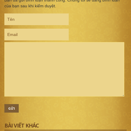
Bạn đã gửi bình luận thành công. Chúng tôi sẽ đăng bình luận
của bạn sau khi kiểm duyệt.
GỬI
BÀI VIẾT KHÁC