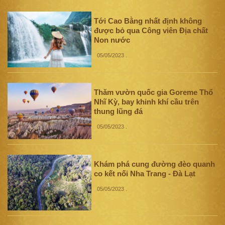
Tới Cao Bằng nhất định không
được bỏ qua Công viên Địa chất
Non nước
05/05/2023
.
Thăm vườn quốc gia Goreme Thổ
Nhĩ Kỳ, bay khinh khí cầu trên
thung lũng đá
05/05/2023
.
Khám phá cung đường đèo quanh
co kết nối Nha Trang - Đà Lạt
05/05/2023
.