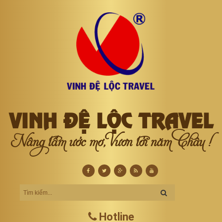
VINH ĐỆ LỘC TRAVEL
Nâng tầm ước mơ, Vươn tới năm Châu !
Hotline