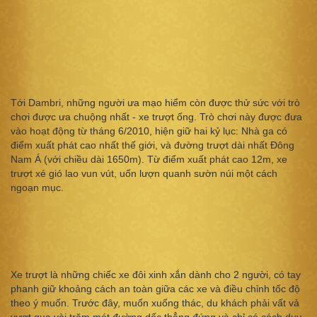
Tới Dambri, những người ưa mạo hiểm còn được thử sức với trò
chơi được ưa chuộng nhất - xe trượt ống. Trò chơi này được đưa
vào hoạt động từ tháng 6/2010, hiện giữ hai kỷ lục: Nhà ga có
điểm xuất phát cao nhất thế giới, và đường trượt dài nhất Đông
Nam Á (với chiều dài 1650m). Từ điểm xuất phát cao 12m, xe
trượt xé gió lao vun vút, uốn lượn quanh sườn núi một cách
ngoạn mục.
Xe trượt là những chiếc xe đôi xinh xắn dành cho 2 người, có tay
phanh giữ khoảng cách an toàn giữa các xe và điều chỉnh tốc độ
theo ý muốn. Trước đây, muốn xuống thác, du khách phải vất vả