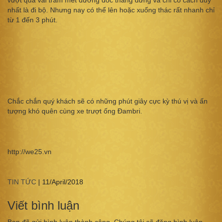
vượt qua vài trăm mét đường dốc thẳng đứng và chỉ có cách duy
nhất là đi bộ. Nhưng nay có thể lên hoặc xuống thác rất nhanh chỉ
từ 1 đến 3 phút.
Chắc chắn quý khách sẽ có những phút giây cực kỳ thú vị và ấn
tượng khó quên cùng xe trượt ống Đambri.
http://we25.vn
TIN TỨC
|
11/April/2018
Viết bình luận