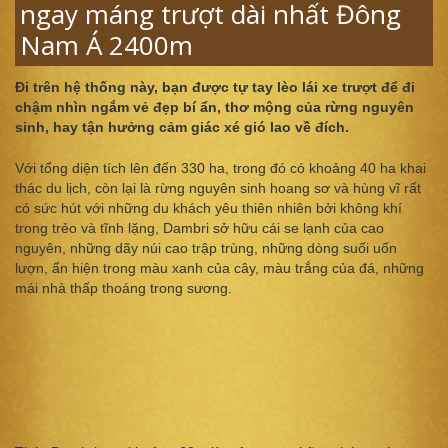
ngay máng trượt dài nhất Đông
Nam Á 2400m
Đi trên hệ thống này, bạn được tự tay lèo lái xe trượt để đi
chậm nhìn ngắm vẻ đẹp bí ẩn, thơ mộng của rừng nguyên
sinh, hay tận hưởng cảm giác xé gió lao về đích.
Với tổng diện tích lên đến 330 ha, trong đó có khoảng 40 ha khai
thác du lịch, còn lại là rừng nguyên sinh hoang sơ và hùng vĩ rất
có sức hút với những du khách yêu thiên nhiên bởi không khí
trong trẻo và tĩnh lặng, Dambri sở hữu cái se lạnh của cao
nguyên, những dãy núi cao trập trùng, những dòng suối uốn
lượn, ẩn hiện trong màu xanh của cây, màu trắng của đá, những
mái nhà thấp thoáng trong sương.