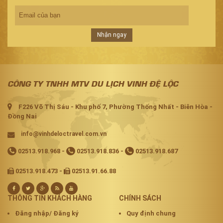
Nhận ngay
CÔNG TY TNHH MTV DU LỊCH VINH ĐỆ LỘC
F226 Võ Thị Sáu - Khu phố 7, Phường Thống Nhất - Biên Hòa -
Đồng Nai
info@vinhdeloctravel.com.vn
02513.918.968
-
02513.918.836
-
02513.918.687
02513.918.473 -
02513.91.66.88
THÔNG TIN KHÁCH HÀNG
CHÍNH SÁCH
Đăng nhập/ Đăng ký
Quy định chung