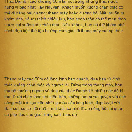
Thác Đambri cao khoảng 60m là một trong những thác nước
hùng vĩ bậc nhất Tây Nguyên. Khách muốn xuống chân thác có
thể đi bằng hai đường: thang máy hoặc đường bộ. Nếu muốn tự
khám phá, và ưu thích phiêu lưu, bạn hoàn toàn có thể men theo
sườn núi xuống tận chân thác. Nếu không, bạn có thể khám phá
cảnh đẹp tiện thể tận hưởng cảm giác đi thang máy xuống thác.
Thang máy cao 50m có lồng kính bao quanh, đưa bạn từ đỉnh
thác xuống chân thác và ngược lại. Đứng trong thang máy, bạn
tha hồ thưởng ngoạn vẻ đẹp của thác Đambri ở nhiều góc độ kì
thú. Dưới chân thác nhìn lên trên, những hạt nước quyện với ánh
sáng mặt trời tạo nên những màu sắc lóng lánh, đẹp tuyệt vời.
Bạn còn có cơ hội nhâm nhi tách cà phê B'lao nóng hổi tại quán
cà phê độc đáo giữa rừng sâu, thác đổ.