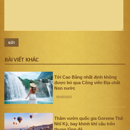
GỬI
BÀI VIẾT KHÁC
Tới Cao Bằng nhất định không
được bỏ qua Công viên Địa chất
Non nước
05/05/2023
.
Thăm vườn quốc gia Goreme Thổ
Nhĩ Kỳ, bay khinh khí cầu trên
thung lũng đá