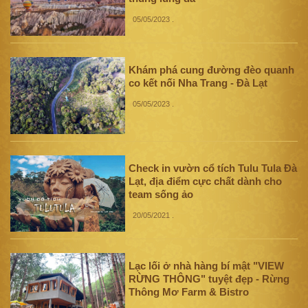
05/05/2023
.
Khám phá cung đường đèo quanh
co kết nối Nha Trang - Đà Lạt
05/05/2023
.
Check in vườn cổ tích Tulu Tula Đà
Lạt, địa điểm cực chất dành cho
team sống ảo
20/05/2021
.
Lạc lối ở nhà hàng bí mật "VIEW
RỪNG THÔNG" tuyệt đẹp - Rừng
Thông Mơ Farm & Bistro