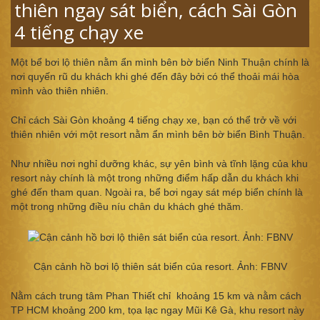
thiên ngay sát biển, cách Sài Gòn
4 tiếng chạy xe
Một bể bơi lộ thiên nằm ẩn mình bên bờ biển Ninh Thuận chính là
nơi quyến rũ du khách khi ghé đến đây bởi có thể thoải mái hòa
mình vào thiên nhiên.
Chỉ cách Sài Gòn khoảng 4 tiếng chạy xe, bạn có thể trở về với
thiên nhiên với một resort nằm ẩn mình bên bờ biển Bình Thuận.
Như nhiều nơi nghỉ dưỡng khác, sự yên bình và tĩnh lặng của khu
resort này chính là một trong những điểm hấp dẫn du khách khi
ghé đến tham quan. Ngoài ra, bể bơi ngay sát mép biển chính là
một trong những điều níu chân du khách ghé thăm.
Cận cảnh hồ bơi lộ thiên sát biển của resort. Ảnh: FBNV
Nằm cách trung tâm Phan Thiết chỉ khoảng 15 km và nằm cách
TP HCM khoảng 200 km, tọa lạc ngay Mũi Kê Gà, khu resort này