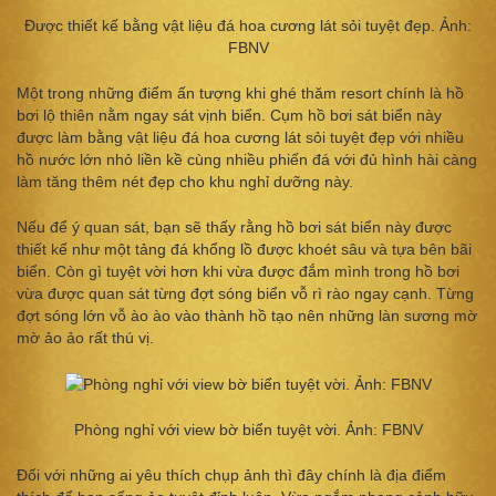
Được thiết kế bằng vật liệu đá hoa cương lát sỏi tuyệt đẹp. Ảnh:
FBNV
Một trong những điểm ấn tượng khi ghé thăm resort chính là hồ
bơi lộ thiên nằm ngay sát vịnh biển. Cụm hồ bơi sát biển này
được làm bằng vật liệu đá hoa cương lát sỏi tuyệt đẹp với nhiều
hồ nước lớn nhỏ liền kề cùng nhiều phiến đá với đủ hình hài càng
làm tăng thêm nét đẹp cho khu nghỉ dưỡng này.
Nếu để ý quan sát, bạn sẽ thấy rằng hồ bơi sát biển này được
thiết kế như một tảng đá khổng lồ được khoét sâu và tựa bên bãi
biển. Còn gì tuyệt vời hơn khi vừa được đắm mình trong hồ bơi
vừa được quan sát từng đợt sóng biển vỗ rì rào ngay cạnh. Từng
đợt sóng lớn vỗ ào ào vào thành hồ tạo nên những làn sương mờ
mờ ảo ảo rất thú vị.
Phòng nghỉ với view bờ biển tuyệt vời. Ảnh: FBNV
Đối với những ai yêu thích chụp ảnh thì đây chính là địa điểm