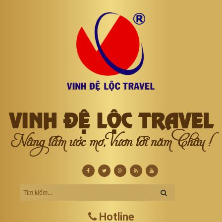
VINH ĐỆ LỘC TRAVEL
Nâng tầm ước mơ, Vươn tới năm Châu !
Hotline