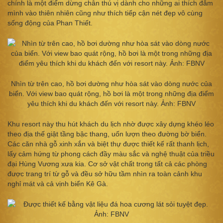
chính là một điểm dừng chân thú vị dành cho những ai thích đắm
mình vào thiên nhiên cũng như thích tiếp cận nét đẹp vô cùng
sống động của Phan Thiết.
Nhìn từ trên cao, hồ bơi dường như hòa sát vào dòng nước của
biển. Với view bao quát rộng, hồ bơi là một trong những địa điểm
yêu thích khi du khách đến với resort này. Ảnh: FBNV
Khu resort này thu hút khách du lịch nhờ được xây dựng khéo léo
theo địa thế giật tầng bậc thang, uốn lượn theo đường bờ biển.
Các căn nhà gỗ xinh xắn và biệt thự được thiết kế rất thanh lịch,
lấy cảm hứng từ phong cách đầy màu sắc và nghệ thuật của triều
đại Hùng Vương xưa kia. Cơ sở vật chất trong tất cả các phòng
được trang trí từ gỗ và đều sở hữu tầm nhìn ra toàn cảnh khu
nghỉ mát và cả vịnh biển Kê Gà.