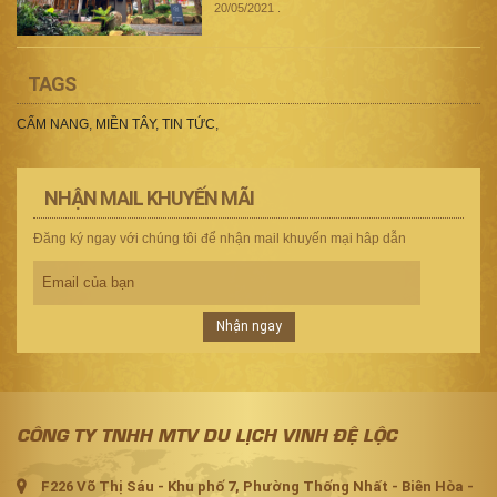
20/05/2021
.
TAGS
CẨM NANG
,
MIỀN TÂY
,
TIN TỨC
,
NHẬN MAIL KHUYẾN MÃI
Đăng ký ngay với chúng tôi để nhận mail khuyến mại hâp dẫn
Nhận ngay
CÔNG TY TNHH MTV DU LỊCH VINH ĐỆ LỘC
F226 Võ Thị Sáu - Khu phố 7, Phường Thống Nhất - Biên Hòa -