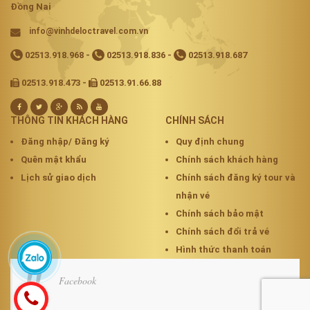
Đồng Nai
info@vinhdeloctravel.com.vn
02513.918.968
-
02513.918.836
-
02513.918.687
02513.918.473 -
02513.91.66.88
THÔNG TIN KHÁCH HÀNG
CHÍNH SÁCH
Đăng nhập/ Đăng ký
Quy định chung
Quên mật khẩu
Chính sách khách hàng
Lịch sử giao dịch
Chính sách đăng ký tour và
nhận vé
Chính sách bảo mật
Chính sách đổi trả vé
Hình thức thanh toán
Facebook