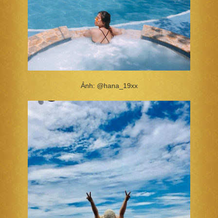
Ảnh: @hana_19xx