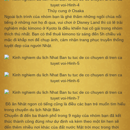
Thủy cung ở Osaka
Ngoài lịch trình của nhóm bạn là ghé thăm những ngôi chùa nổi
tiếng ở những nơi họ đi qua, vui chơi ở Disney Land thì có lẽ trải
nghiệm mặc kimono ở Kyoto là điều khiến hai cô gái trong nhóm
thích thú nhất. Bạn có thể thuê kimono từ sáng đến 5h chiều và
mặc đi khắp nơi để chụp ảnh, cảm nhận trang phục truyền thống
tuyệt đẹp của người Nhật.
Đồ ăn Nhật ngon có tiếng cũng là điều các bạn trẻ muốn tìm hiểu
trong chuyến du lịch Nhật Bản
Chuyến đi đến ba thành phố trong 9 ngày của nhóm bạn đã kết
thúc thành công đúng như dự định và kèm theo một lời hẹn sẽ
đến thêm nhiều nơi khác của đất nước Mặt trời mọc trong thời