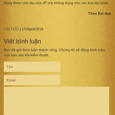
dùng được cho tàu của JP mà không dùng cho các line tàu khác.
Theo Em đẹp
TIN TỨC
|
17/April/2018
Viết bình luận
Bạn đã gửi bình luận thành công. Chúng tôi sẽ đăng bình luận
của bạn sau khi kiểm duyệt.