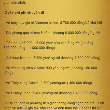
gian gần nhất.
Gợi ý chi phí chuyến đi
- Vé máy bay giá rẻ Vietnam airline: 8.700.000 đồng/vé khứ hồi
- Đặt phòng qua Airbnb 8 đêm: khoảng 6.000.000 đồng/người
- Tiền ăn: từ 3.000 – 5.000 yên/ bữa cho 3 người (khoảng
600.000 đồng – 1.000.000 đồng)
- Giá thuê kimono: 7.500 yên/ người (khoảng 1.500.000 đồng)
- Vé vào cung điện Osaka: 900 yên/ người (khoảng 180.000
đồng)
- Vé Thủy cung Osaka: 2.300 yên/người ( 460.000 đồng)
- Vé Disney Land: 7.400 yên/người (khoảng 1.480.000 đồng)
- Đi lại thì nên đi phương tiện giao thông công cộng như tàu điện
hoặc xe bus, vì giá taxi khá cao và nếu mua thẻ JP pass thì chỉ