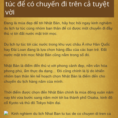
túc để có chuyến đi trên cả tuyệt
vời
Đang là mùa đẹp để tới Nhật Bản, hãy học hỏi ngay kinh nghiệm
du lịch tự túc cùng nhóm bạn thân để có được một chuyến đi đầy
thú vị tới đất nước mặt trời mọc.
Du lịch tự túc tới các nước trong khu vực châu Á như Hàn Quốc
hay Đài Loan đang là lựa chọn hàng đầu của các bạn trẻ. Đất
nước mặt trời mọc Nhật Bản cũng nằm trong số đó.
Nhật Bản là điểm đến thú vị với phong cảnh đẹp, nền văn hóa
phong phú, ẩm thực đa dạng… Đó cũng chính là lý do khiến
nhóm bạn thân lên kế hoạch chọn Nhật Bản là điểm đến cho
chuyến du lịch hàng năm của mình.
Thời điểm được chọn đến Nhật Bản chính là mùa đông xuân năm
nay khi vừa bước sang năm mới tới ba thành phố Osaka, kinh đô
cổ Kyoto và thủ đô Tokyo hiện đại.