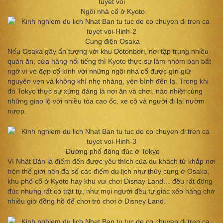
Ngôi nhà cổ ở Kyoto
Cung điện Osaka
Nếu Osaka gây ấn tượng với khu Dotonbori, nơi tập trung nhiều
quán ăn, cửa hàng nổi tiếng thì Kyoto thực sự làm nhóm bạn bất
ngờ vì vẻ đẹp cổ kính với những ngôi nhà cổ được gìn giữ
nguyên vẹn và không khí nhẹ nhàng, yên bình đến lạ. Trong khi
đó Tokyo thực sự xứng đáng là nơi ăn và chơi, náo nhiệt cùng
những giao lộ với nhiều tòa cao ốc, xe cộ và người đi lại nườm
nượp.
Đường phố đông đúc ở Tokyo
Vì Nhật Bản là điểm đến được yêu thích của du khách từ khắp nơi
trên thế giới nên đa số các điểm du lịch như thủy cung ở Osaka,
khu phố cổ ở Kyoto hay khu vui chơi Disnay Land… đều rất đông
đúc nhưng rất có trật tự, như mọi người đều tự giác xếp hàng chờ
nhiều giờ đồng hồ để chơi trò chơi ở Disney Land.