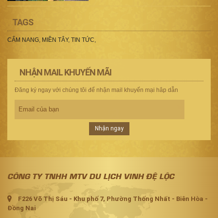
TAGS
CẨM NANG
,
MIỀN TÂY
,
TIN TỨC
,
NHẬN MAIL KHUYẾN MÃI
Đăng ký ngay với chúng tôi để nhận mail khuyến mại hâp dẫn
Nhận ngay
CÔNG TY TNHH MTV DU LỊCH VINH ĐỆ LỘC
F226 Võ Thị Sáu - Khu phố 7, Phường Thống Nhất - Biên Hòa -
Đồng Nai