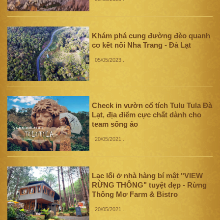
Khám phá cung đường đèo quanh
co kết nối Nha Trang - Đà Lạt
05/05/2023
.
Check in vườn cổ tích Tulu Tula Đà
Lạt, địa điểm cực chất dành cho
team sống ảo
20/05/2021
.
Lạc lối ở nhà hàng bí mật "VIEW
RỪNG THÔNG" tuyệt đẹp - Rừng
Thông Mơ Farm & Bistro
20/05/2021
.