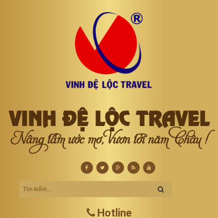
VINH ĐỆ LỘC TRAVEL
Nâng tầm ước mơ, Vươn tới năm Châu !
Hotline