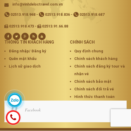
info@vinhdeloctravel.com.vn
02513.918.968
-
02513.918.836
-
02513.918.687
02513.918.473 -
02513.91.66.88
THÔNG TIN KHÁCH HÀNG
CHÍNH SÁCH
Đăng nhập/ Đăng ký
Quy định chung
Quên mật khẩu
Chính sách khách hàng
Lịch sử giao dịch
Chính sách đăng ký tour và
nhận vé
Chính sách bảo mật
Chính sách đổi trả vé
Hình thức thanh toán
Facebook