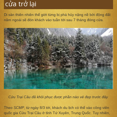
cửa trở lại
Di sản thiên nhiên thế giới từng bị phá hủy nặng nề bởi động đất
năm ngoái sẽ đón khách vào tuần tới sau 7 tháng đóng cửa.
Cửu Trại Câu đã khôi phục được phần nào vẻ đẹp trước đây.
Theo
SCMP
, từ ngày 8/3 tới, khách du lịch có thể vào công viên
quốc gia Cửu Trại Câu ở tỉnh Tứ Xuyên, Trung Quốc. Tuy nhiên,