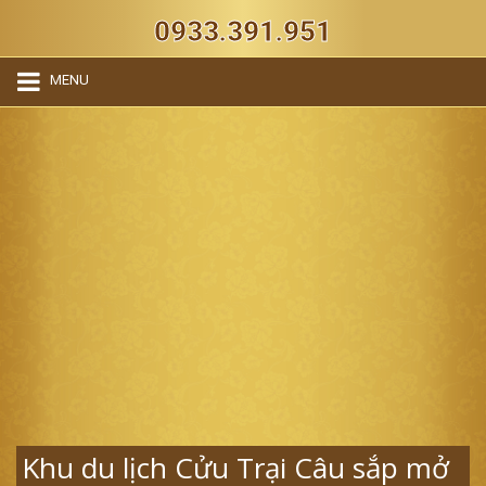
0933.391.951
MENU
Khu du lịch Cửu Trại Câu sắp mở