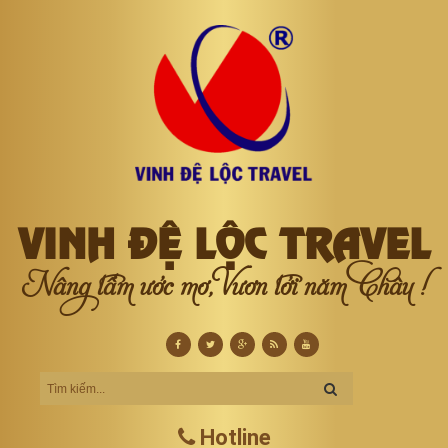
VINH ĐỆ LỘC TRAVEL
Nâng tầm ước mơ, Vươn tới năm Châu !
Hotline