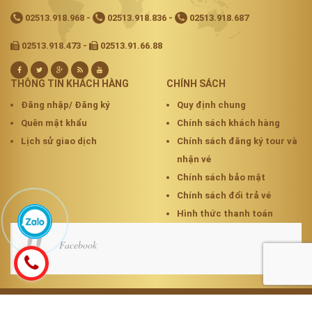
02513.918.968
-
02513.918.836
-
02513.918.687
02513.918.473 -
02513.91.66.88
THÔNG TIN KHÁCH HÀNG
CHÍNH SÁCH
Đăng nhập/ Đăng ký
Quy định chung
Quên mật khẩu
Chính sách khách hàng
Lịch sử giao dịch
Chính sách đăng ký tour và
nhận vé
Chính sách bảo mật
Chính sách đổi trả vé
Hình thức thanh toán
Facebook
Cung cấp bởi
Sapo