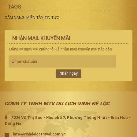
TAGS
CẨM NANG
,
MIỀN TÂY
,
TIN TỨC
,
NHẬN MAIL KHUYẾN MÃI
Đăng ký ngay với chúng tôi để nhận mail khuyến mại hâp dẫn
Nhận ngay
CÔNG TY TNHH MTV DU LỊCH VINH ĐỆ LỘC
F226 Võ Thị Sáu - Khu phố 7, Phường Thống Nhất - Biên Hòa -
Đồng Nai
info@vinhdeloctravel.com.vn