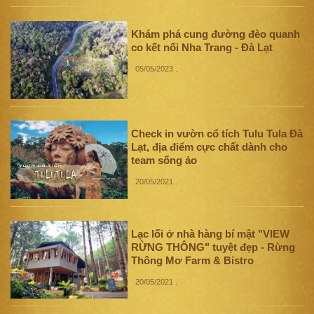
Khám phá cung đường đèo quanh
co kết nối Nha Trang - Đà Lạt
05/05/2023
.
Check in vườn cổ tích Tulu Tula Đà
Lạt, địa điểm cực chất dành cho
team sống ảo
20/05/2021
.
Lạc lối ở nhà hàng bí mật "VIEW
RỪNG THÔNG" tuyệt đẹp - Rừng
Thông Mơ Farm & Bistro
20/05/2021
.