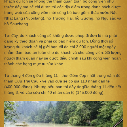
khách du lịch sẽ không thể tham quan toàn bộ công viên như
trước đây mà sẽ chỉ được tới các địa điểm trong danh sách được
trang web của công viên mới công bố bao gồm: thác nước Nặc
Nhật Lang (Nuorilang), hồ Trường Hải, hồ Gương, hồ Ngũ sắc và
hồ Shuzheng.
Tới đây, du khách cũng sẽ không được phép đi đơn lẻ mà phải
đăng ký theo đoàn và phải có bảo hiểm du lịch. Đồng thời số
lượng du khách sẽ bị giới hạn tối đa chỉ 2.000 người một ngày
nhằm đảm bảo an toàn cho du khách và cho công viên. Số lượng
người tham quan này sẽ được điều chỉnh sau khi công viên hoàn
thành các hạng mục tu sửa khác.
Từ tháng 4 đến giữa tháng 11 - thời điểm đẹp nhất trong năm để
thăm Cửu Trại Câu - vé vào cửa sẽ có giá 110 nhân dân tệ
(400.000 đồng). Nhưng nếu bạn tới đây từ giữa tháng 11 đến hết
tháng 3, vé vào cửa chỉ 40 nhân dân tệ (145.000 đồng).