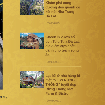
Khám phá cung
đường đèo quanh co
kết nối Nha Trang -
Đà Lạt
05/05/2023
.
Check in vườn cổ
tích Tulu Tula Đà Lạt,
địa điểm cực chất
dành cho team sống
ảo
20/05/2021
.
Lạc lối ở nhà hàng bí
mật "VIEW RỪNG
THÔNG" tuyệt đẹp -
Rừng Thông Mơ
Farm & Bistro
ội Mỹ
20/05/2021
.