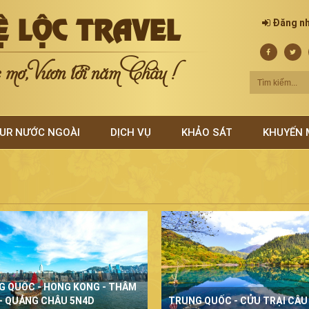
Ệ LỘC TRAVEL
Đăng n
mơ, Vươn tới năm Châu !
UR NƯỚC NGOÀI
DỊCH VỤ
KHẢO SÁT
KHUYẾN 
G QUỐC - HONG KONG - THÂM
- QUẢNG CHÂU 5N4D
TRUNG QUỐC - CỬU TRẠI CÂU