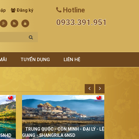
Hotline
hập
Đăng ký
0933.391.951
MÃI
TUYỂN DỤNG
LIÊN HỆ
TRUNG QUỐC - CÔN MINH - ĐẠI LÝ - LỆ
THÁI LAN Đ
 5N4D
GIANG - SHANGRILA 6N5D
5N4D