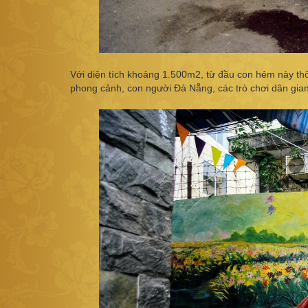
Với diện tích khoảng 1.500m2, từ đầu con hẻm này thô
phong cảnh, con người Đà Nẵng, các trò chơi dân gian