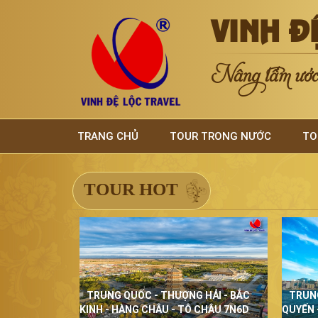
VINH Đ
Nâng tầm ước 
TRANG CHỦ
TOUR TRONG NƯỚC
TO
TOUR HOT
TRUNG QUỐC - THƯỢNG HẢI - BẮC
TRUN
KINH - HÀNG CHÂU - TÔ CHÂU 7N6D
QUYẾN 