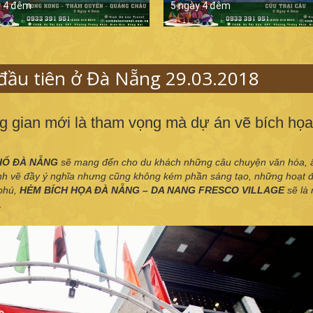
y 4 đêm
5 ngày 4 đêm
đầu tiên ở Đà Nẵng 29.03.2018
g gian mới là tham vọng mà dự án vẽ bích họa
HỐ ĐÀ NẴNG
sẽ mang đến cho du khách những câu chuyện văn hóa, 
nh vẽ đầy ý nghĩa nhưng cũng không kém phần sáng tạo, những hoạt đ
 phú,
HẺM BÍCH HỌA ĐÀ NẴNG – DA NANG FRESCO VILLAGE
sẽ là
.