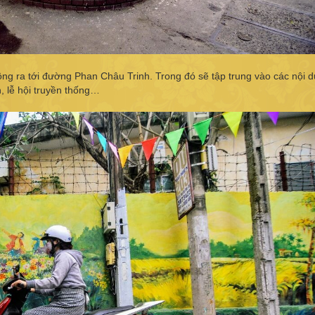
ng ra tới đường Phan Châu Trinh. Trong đó sẽ tập trung vào các nội 
, lễ hội truyền thống…