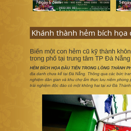
7 ngày 6 đêm
5 ngà
Khánh thành hẻm bích họa 
Biến một con hẻm cũ kỹ thành khôn
trong phố tại trung tâm TP Đà Nẵng
HẺM BÍCH HỌA ĐẦU TIÊN TRONG LÒNG THÀNH P
địa danh chưa kể tại Đà Nẵng. Thông qua các bức tra
nghiệm dân gian và khu chợ ẩm thực lưu niệm phong
trải nghiệm độc đáo có một không hai tại xứ Đà Thành