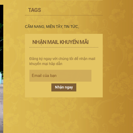
TAGS
CẨM NANG
,
MIỀN TÂY
,
TIN TỨC
,
NHẬN MAIL KHUYẾN MÃI
Đăng ký ngay với chúng tôi để nhận mail
khuyến mại hâp dẫn
Nhận ngay