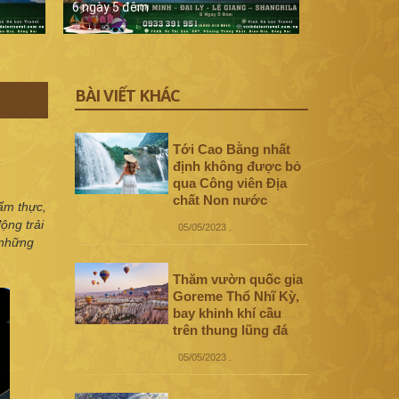
6 ngày 5 đêm
5 ngày 4 đê
BÀI VIẾT KHÁC
Tới Cao Bằng nhất
định không được bỏ
qua Công viên Địa
chất Non nước
ẩm thực,
ộng trải
05/05/2023
.
 những
Thăm vườn quốc gia
Goreme Thổ Nhĩ Kỳ,
bay khinh khí cầu
trên thung lũng đá
05/05/2023
.