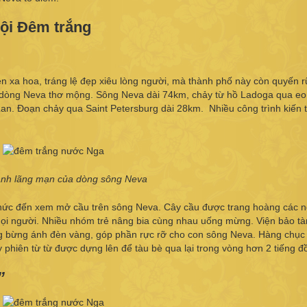
hội Đêm trắng
iện xa hoa, tráng lệ đẹp xiêu lòng người, mà thành phố này còn quyến r
 dòng Neva thơ mộng. Sông Neva dài 74km, chảy từ hồ Ladoga qua eo
Lan. Đoạn chảy qua Saint Petersburg dài 28km. Nhiều công trình kiến t
nh lãng mạn của dòng sông Neva
 nức đến xem mở cầu trên sông Neva. Cây cầu được trang hoàng các 
 mọi người. Nhiều nhóm trẻ nâng bia cùng nhau uống mừng. Viện bảo t
 bừng ánh đèn vàng, góp phần rực rỡ cho con sông Neva. Hàng chục
y phiên từ từ được dựng lên để tàu bè qua lại trong vòng hơn 2 tiếng đ
”