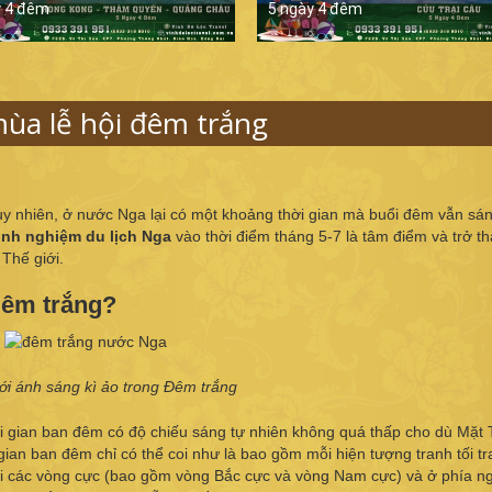
y 4 đêm
5 ngày 4 đêm
ùa lễ hội đêm trắng
 Tuy nhiên, ở nước Nga lại có một khoảng thời gian mà buổi đêm vẫn sá
inh nghiệm
du lịch Nga
vào thời điểm tháng 5-7
là tâm điểm và trở t
Thế giới.
 Đêm trắng?
với ánh sáng kì ảo trong Đêm trắng
 gian ban đêm có độ chiếu sáng tự nhiên không quá thấp cho dù Mặt 
gian ban đêm chỉ có thể coi như là bao gồm mỗi hiện tượng tranh tối t
ới các vòng cực (bao gồm vòng Bắc cực và vòng Nam cực) và ở phía n