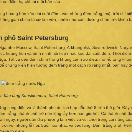
thời điểm hạ chí tại mỗi bán cầu.
ượng hoàng hôn kéo dài suốt đêm, vào những đêm trắng, mặt trời chỉ bi
, không gian chiều tà cứ lởn vởn, nhởn nhơ cuối đường chân trời khiến t
h phố Saint Petersburg
 Nga như Moscow, Saint Petersburg, Arkhangelsk, Severodvinsk, Narya
úc hoàng hôn và bình minh nối tiếp nhau kéo dài suốt đêm. Thời điểm
 Nga. Tất cả đều đắm chìm trong khung cảnh ảo diệu, mơ hồ từng kho
ể chứng kiến hiện tượng đêm trắng một cách rõ ràng nhất, bạn hãy đ
nh bảo tàng Kunstkemera, Saint Peterburg
g cung điện và là thành phố du lịch hấp dẫn thứ 8 trên thế giới. Đây 
 Đêm trắng, thành phố trở nên lộng lẫy hơn bao giờ hết. Cả thành phố 
an ngày, người dân địa phương làm việc và vui chơi trong cái nắng củ
rời với những lễ hội, buổi hòa nhạc và tiệc tùng. Đêm trắng ở St. Per
 Neva tô điểm.