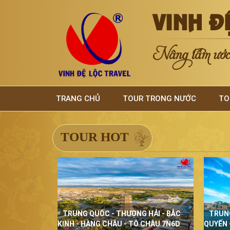
VINH Đ
Nâng tầm ước 
TRANG CHỦ
TOUR TRONG NƯỚC
TO
TOUR HOT
TRUNG QUỐC - THƯỢNG HẢI - BẮC
TRUN
KINH - HÀNG CHÂU - TÔ CHÂU 7N6D
QUYẾN 