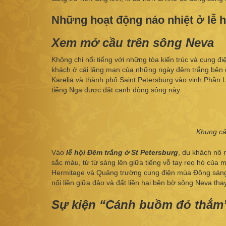
Những hoạt động náo nhiệt ở lễ 
Xem mở cầu trên sông Neva
Không chỉ nổi tiếng với những tòa kiến trúc và cung đ
khách ở cái lãng mạn của những ngày đêm trắng bên
Karelia và thành phố Saint Petersburg vào vịnh Phần 
tiếng Nga được đặt cạnh dòng sông này.
Khung cả
Vào
lễ hội Đêm trắng ở St Petersburg
, du khách nô
sắc màu, từ từ sáng lên giữa tiếng vỗ tay reo hò của
Hermitage và Quảng trường cung điện mùa Ðông sáng
nối liền giữa đảo và đất liền hai bên bờ sông Neva tha
Sự kiện “Cánh buồm đỏ thắm