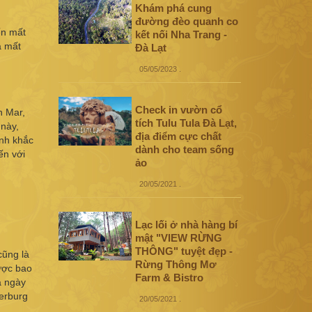
Khám phá cung
đường đèo quanh co
ến mất
kết nối Nha Trang -
a mất
Đà Lạt
05/05/2023
.
Check in vườn cổ
n Mar,
tích Tulu Tula Đà Lạt,
 này,
địa điểm cực chất
ảnh khắc
dành cho team sống
ến với
ảo
20/05/2021
.
Lạc lối ở nhà hàng bí
mật "VIEW RỪNG
THÔNG" tuyệt đẹp -
cũng là
Rừng Thông Mơ
được bao
Farm & Bistro
a ngày
terburg
20/05/2021
.