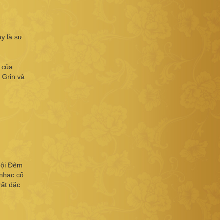
y là sự
 của
 Grin và
 hội Đêm
 nhạc cổ
rất đặc