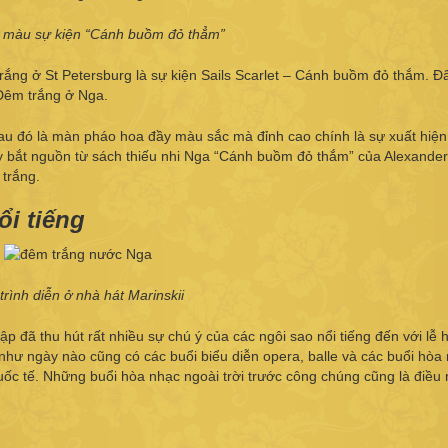
c màu sự kiện “Cánh buồm đỏ thẳm”
ắng ở St Petersburg là sự kiện Sails Scarlet – Cánh buồm đỏ thắm. Đâ
 Đêm trắng ở Nga.
sau đó là màn pháo hoa đầy màu sắc mà đỉnh cao chính là sự xuất hiện
 bắt nguồn từ sách thiếu nhi Nga “Cánh buồm đỏ thắm” của Alexander
 trắng.
ổi tiếng
trình diễn ở nhà hát Marinskii
ập đã thu hút rất nhiều sự chú ý của các ngôi sao nổi tiếng đến với lễ
như ngày nào cũng có các buổi biểu diễn opera, balle và các buổi hòa
c tế. Những buổi hòa nhạc ngoài trời trước công chúng cũng là điều 