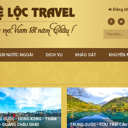
Ệ LỘC TRAVEL
Đăng n
mơ, Vươn tới năm Châu !
UR NƯỚC NGOÀI
DỊCH VỤ
KHẢO SÁT
KHUYẾN 
G QUỐC - HONG KONG - THÂM
- QUẢNG CHÂU 5N4D
TRUNG QUỐC - CỬU TRẠI CÂU