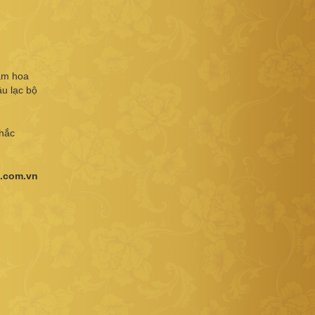
gắm hoa
âu lạc bộ
hắc
m.com.vn