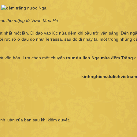
góc thơ mộng từ Vườn Mùa Hè
t nhất một lần. Đi dạo vào lúc nửa đêm khi bầu trời vẫn sáng. Đến n
i rực rỡ ở đâu đó như Terrassa, sau đó đi nhảy tại một trong những c
 và văn hóa. Lựa chọn một chuyến
tour
du lịch Nga mùa đêm Trắng
c
kinhnghiem.dulichvietna
ình luận của bạn sau khi kiểm duyệt.