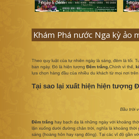
7 ngày 6 đêm
5 ngà
Khám Phá nước Nga kỳ ảo m
Theo quy luật của tự nhiên ngày là sáng, đêm là tối.
ban ngày. Đó là hiện tượng
Đêm trắng.
Chính vì thế,
k
lựa chọn hàng đầu của nhiều du khách từ mọi nơi trên 
Tại sao lại xuất hiện hiện tượng
Bầu trời 
Đêm trắng
hay bạch dạ là những ngày với khoảng thời
lặn xuống dưới đường chân trời, nghĩa là khoảng thời 
sáng (hoàng hôn hay rạng đông). Tại các vĩ độ gần v