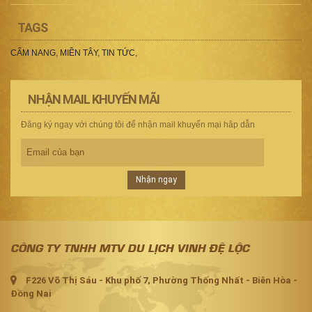
TAGS
CẨM NANG
,
MIỀN TÂY
,
TIN TỨC
,
NHẬN MAIL KHUYẾN MÃI
Đăng ký ngay với chúng tôi để nhận mail khuyến mại hâp dẫn
Nhận ngay
CÔNG TY TNHH MTV DU LỊCH VINH ĐỆ LỘC
F226 Võ Thị Sáu - Khu phố 7, Phường Thống Nhất - Biên Hòa -
Đồng Nai