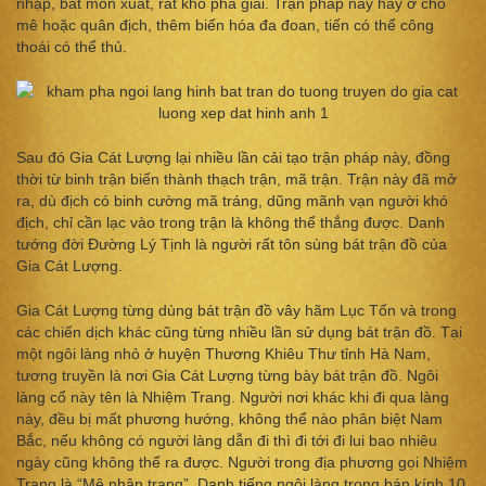
nhập, bát môn xuất, rất khó phá giải. Trận pháp này hay ở chỗ
mê hoặc quân địch, thêm biến hóa đa đoan, tiến có thể công
thoái có thể thủ.
Sau đó Gia Cát Lượng lại nhiều lần cải tạo trận pháp này, đồng
thời từ binh trận biến thành thạch trận, mã trận. Trận này đã mở
ra, dù địch có binh cường mã tráng, dũng mãnh vạn người khó
địch, chỉ cần lạc vào trong trận là không thể thắng được. Danh
tướng đời Đường Lý Tịnh là người rất tôn sùng bát trận đồ của
Gia Cát Lượng.
Gia Cát Lượng từng dùng bát trận đồ vây hãm Lục Tốn và trong
các chiến dịch khác cũng từng nhiều lần sử dụng bát trận đồ. Tại
một ngôi làng nhỏ ở huyện Thương Khiêu Thư tỉnh Hà Nam,
tương truyền là nơi Gia Cát Lượng từng bày bát trận đồ. Ngôi
làng cổ này tên là Nhiệm Trang. Người nơi khác khi đi qua làng
này, đều bị mất phương hướng, không thể nào phân biệt Nam
Bắc, nếu không có người làng dẫn đi thì đi tới đi lui bao nhiêu
ngày cũng không thể ra được. Người trong địa phương gọi Nhiệm
Trang là “Mê nhân trang”. Danh tiếng ngôi làng trong bán kính 10