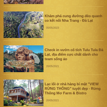
Khám phá cung đường đèo quanh
co kết nối Nha Trang - Đà Lạt
05/05/2023
.
Check in vườn cổ tích Tulu Tula Đà
Lạt, địa điểm cực chất dành cho
team sống ảo
20/05/2021
.
Lạc lối ở nhà hàng bí mật "VIEW
RỪNG THÔNG" tuyệt đẹp - Rừng
Thông Mơ Farm & Bistro
20/05/2021
.