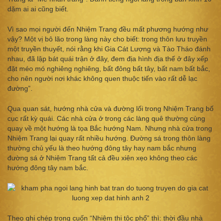
dặm ai ai cũng biết.
Vì sao mọi người đến Nhiệm Trang đều mất phương hướng như
vậy? Một vị bô lão trong làng này cho biết: trong thôn lưu truyền
một truyền thuyết, nói rằng khi Gia Cát Lượng và Tào Tháo đánh
nhau, đã lập bát quái trận ở đây, đem địa hình địa thế ở đây xếp
đặt méo mó nghiêng nghiêng, bất đông bất tây, bất nam bất bắc,
cho nên người nơi khác không quen thuộc tiến vào rất dễ lạc
đường”.
Qua quan sát, hướng nhà cửa và đường lối trong Nhiệm Trang bố
cục rất kỳ quái. Các nhà cửa ở trong các làng quê thường cùng
quay về một hướng là tọa Bắc hướng Nam. Nhưng nhà cửa trong
Nhiệm Trang lại quay rất nhiều hướng. Đường sá trong thôn làng
thường chủ yếu là theo hướng đông tây hay nam bắc nhưng
đường sá ở Nhiệm Trang tất cả đều xiên xẹo không theo các
hướng đông tây nam bắc.
Theo ghi chép trong cuốn “Nhiệm thị tộc phổ” thì: thời đầu nhà