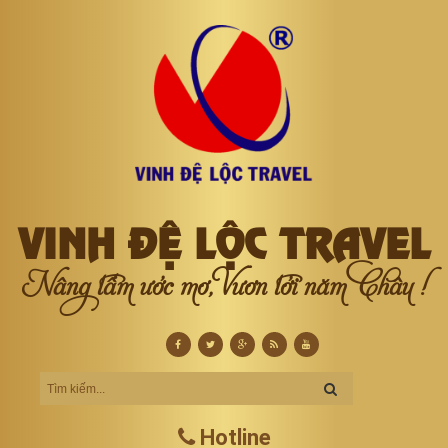
VINH ĐỆ LỘC TRAVEL
Nâng tầm ước mơ, Vươn tới năm Châu !
Hotline