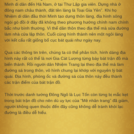
Minh di dân đến Hà Nam, ở tại Thư Lập gia viên. Dựng nhà ở
đông nam châu thành, đặt tên làng là Toại Gia Yên”. Khi họ
Nhiệm di dân đầu thời Minh tạo dựng thôn làng, địa hình sông
ngòi gò đồi ở đây đã không theo phương hướng chính nam chính
bắc như bình thường. Vì thế dân thôn theo địa thế mà sửa đường
làm nhà cửa lập thôn. Cuối cùng hình thành nên một ngôi làng
với kết cấu rất giống bố cục bát quái như ngày nay.
Qua các thông tin trên, chúng ta có thể phân tích, hình dáng địa
hình này rất có thể là nơi Gia Cát Lượng từng bày bát trận đồ mà
biến thành. Rồi người dân Nhiệm Trang lại theo địa thế mà làm
đường sá trong thôn, vô hình chung lại khớp với nguyên lý bát
quái. Địa hình, phòng ốc và đường sá của thôn này đều thành
các trận điểm của bát trận đồ.
Thời trước danh tướng Đông Ngô là Lục Tốn còn từng bị mắc kẹt
trong bát trận đồ cho nên dù uy lực của “Mê nhân trang” đã giảm,
người không quen thuộc đến đây cũng không dễ tránh khỏi lạc
đường là điều dễ hiểu.