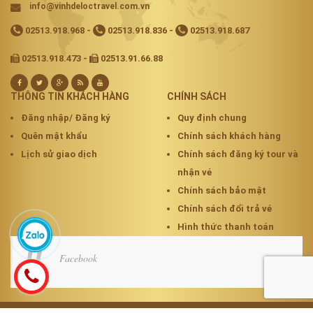
info@vinhdeloctravel.com.vn
02513.918.968
-
02513.918.836
-
02513.918.687
02513.918.473 -
02513.91.66.88
THÔNG TIN KHÁCH HÀNG
CHÍNH SÁCH
Đăng nhập/ Đăng ký
Quy định chung
Quên mật khẩu
Chính sách khách hàng
Lịch sử giao dịch
Chính sách đăng ký tour và
nhận vé
Chính sách bảo mật
Chính sách đổi trả vé
Hình thức thanh toán
Facebook