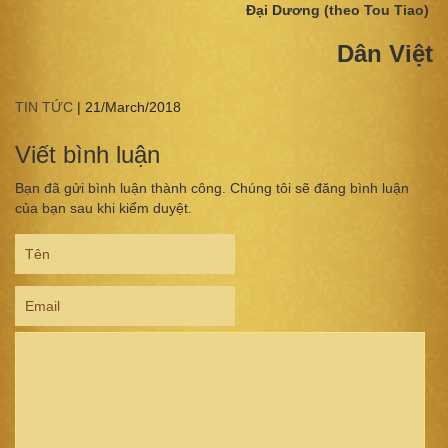
Đại Dương (theo Tou Tiao)
Dân Việt
TIN TỨC
|
21/March/2018
Viết bình luận
Bạn đã gửi bình luận thành công. Chúng tôi sẽ đăng bình luận
của bạn sau khi kiểm duyệt.