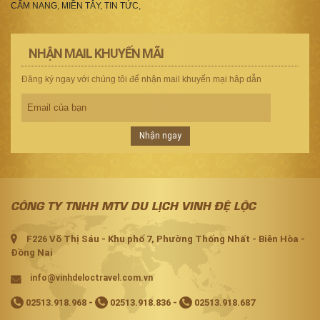
CẨM NANG
,
MIỀN TÂY
,
TIN TỨC
,
NHẬN MAIL KHUYẾN MÃI
Đăng ký ngay với chúng tôi để nhận mail khuyến mại hâp dẫn
Nhận ngay
CÔNG TY TNHH MTV DU LỊCH VINH ĐỆ LỘC
F226 Võ Thị Sáu - Khu phố 7, Phường Thống Nhất - Biên Hòa -
Đồng Nai
info@vinhdeloctravel.com.vn
02513.918.968
-
02513.918.836
-
02513.918.687