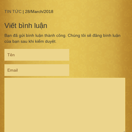
TIN TỨC
|
28/March/2018
Viết bình luận
Bạn đã gửi bình luận thành công. Chúng tôi sẽ đăng bình luận
của bạn sau khi kiểm duyệt.