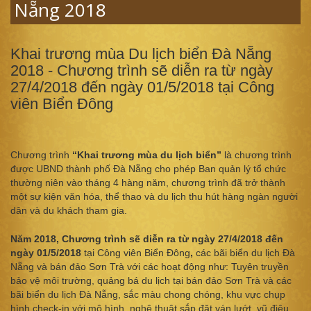
Nẵng 2018
Khai trương mùa Du lịch biển Đà Nẵng
2018 - Chương trình sẽ diễn ra từ ngày
27/4/2018 đến ngày 01/5/2018 tại Công
viên Biển Đông
Chương trình
“Khai trương mùa du lịch biển”
là chương trình
được UBND thành phố Đà Nẵng cho phép Ban quản lý tổ chức
thường niên vào tháng 4 hàng năm, chương trình đã trở thành
một sự kiện văn hóa, thể thao và du lịch thu hút hàng ngàn người
dân và du khách tham gia.
Năm 2018, Chương trình sẽ diễn ra từ ngày 27/4/2018 đến
ngày 01/5/2018
tại Công viên Biển Đông
,
các bãi biển du lịch Đà
Nẵng và bán đảo Sơn Trà với các hoạt động như: Tuyên truyền
bảo vệ môi trường, quảng bá du lịch tại bán đảo Sơn Trà và các
bãi biển du lịch Đà Nẵng, sắc màu chong chóng, khu vực chụp
hình check-in với mô hình, nghệ thuật sắp đặt ván lướt, vũ điệu