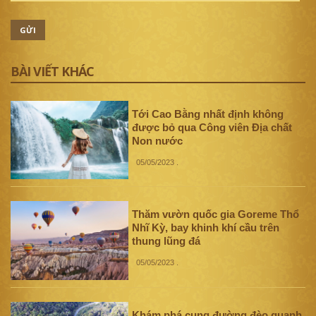
GỬI
BÀI VIẾT KHÁC
Tới Cao Bằng nhất định không
được bỏ qua Công viên Địa chất
Non nước
05/05/2023
.
Thăm vườn quốc gia Goreme Thổ
Nhĩ Kỳ, bay khinh khí cầu trên
thung lũng đá
05/05/2023
.
Khám phá cung đường đèo quanh