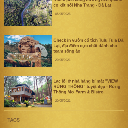
co kết nối Nha Trang - Đà Lạt
05/05/2023
.
Check in vườn cổ tích Tulu Tula Đà
Lạt, địa điểm cực chất dành cho
team sống ảo
20/05/2021
.
Lạc lối ở nhà hàng bí mật "VIEW
RỪNG THÔNG" tuyệt đẹp - Rừng
Thông Mơ Farm & Bistro
20/05/2021
.
TAGS