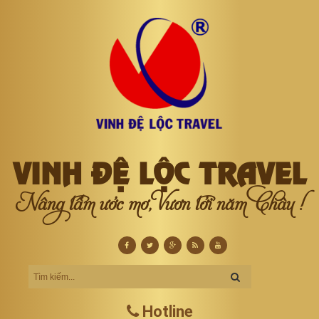
VINH ĐỆ LỘC TRAVEL
Nâng tầm ước mơ, Vươn tới năm Châu !
Hotline