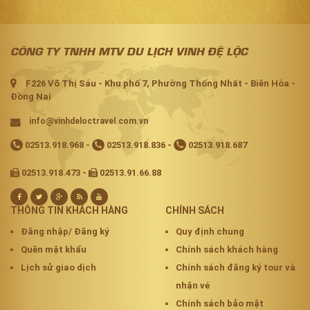
CÔNG TY TNHH MTV DU LỊCH VINH ĐỆ LỘC
F226 Võ Thị Sáu - Khu phố 7, Phường Thống Nhất - Biên Hòa -
Đồng Nai
info@vinhdeloctravel.com.vn
02513.918.968
-
02513.918.836
-
02513.918.687
02513.918.473 -
02513.91.66.88
THÔNG TIN KHÁCH HÀNG
CHÍNH SÁCH
Đăng nhập/ Đăng ký
Quy định chung
Quên mật khẩu
Chính sách khách hàng
Lịch sử giao dịch
Chính sách đăng ký tour và
nhận vé
Chính sách bảo mật