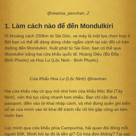
@veasna_penchan_2
1. Làm cách nào để đến Mondulkiri
Vì khoảng cách 250km từ Sài Gòn, xe máy là một lựa chọn hợp lí.
Bởi bạn có thể dễ dàng dừng chân ngắm cảnh tại các đồi cỏ trên
đường đến Mondulkiri. Xuất phát từ Sài Gòn, bạn có thể qua
Mondulkiri bằng hai cửa khẩu quốc tế: Hoàng Diệu (Bù Đốp -
Bình Phước) và Hoa Lư (Lộc Ninh - Bình Phước).
Cừa Khẩu Hoa Lư (Lộc Ninh) @trantran
Hai cửa khẩu này có quy mô nhỏ hơn cửa khẩu Mộc Bài (Tây
Ninh), nên thủ tục cũng nhanh hơn nhiều. Bạn chỉ cần đưa
passport, điền vào tờ khai nhập cảnh, và nhớ đừng quên ghi biển
số xe của mình vào tờ khai để tránh rắc rối khi gặp công an bên
nước bạn.
Lúc mình qua cửa khẩu phía Campuchia, hải quan đòi đóng mỗi
người 50K. Mình hỏi lại đó là tiền gì? Có hóa đơn không? Tại sao