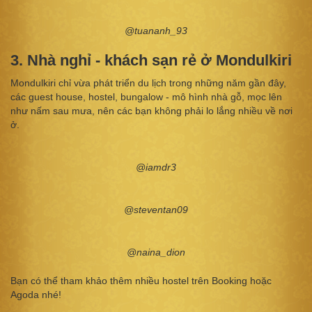
@tuananh_93
3. Nhà nghỉ - khách sạn rẻ ở Mondulkiri
Mondulkiri chỉ vừa phát triển du lịch trong những năm gần đây,
các guest house, hostel, bungalow - mô hình nhà gỗ, mọc lên
như nấm sau mưa, nên các bạn không phải lo lắng nhiều về nơi
ở.
@iamdr3
@steventan09
@naina_dion
Bạn có thể tham khảo thêm nhiều hostel trên Booking hoặc
Agoda nhé!