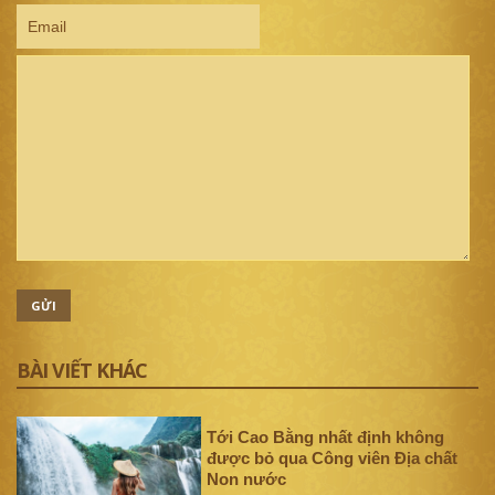
GỬI
BÀI VIẾT KHÁC
Tới Cao Bằng nhất định không
được bỏ qua Công viên Địa chất
Non nước