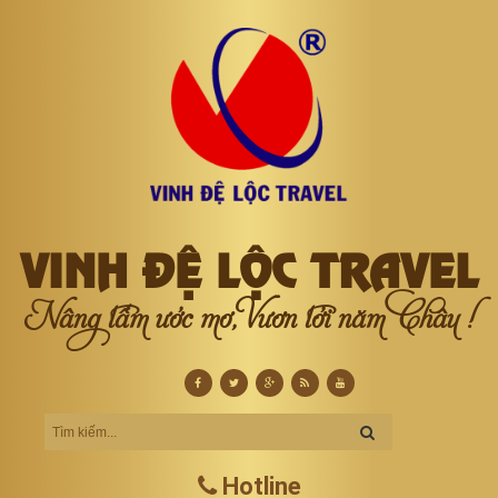
VINH ĐỆ LỘC TRAVEL
Nâng tầm ước mơ, Vươn tới năm Châu !
Hotline