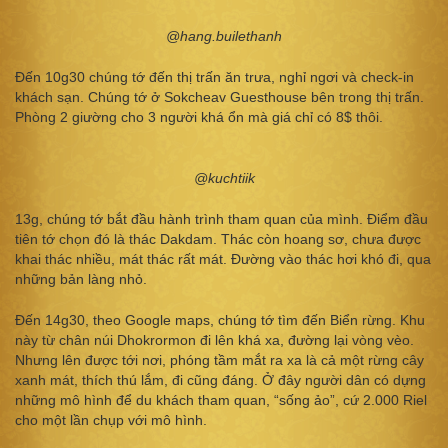
@hang.builethanh
Đến 10g30 chúng tớ đến thị trấn ăn trưa, nghỉ ngơi và check-in
khách sạn. Chúng tớ ở Sokcheav Guesthouse bên trong thị trấn.
Phòng 2 giường cho 3 người khá ổn mà giá chỉ có 8$ thôi.
@kuchtiik
13g, chúng tớ bắt đầu hành trình tham quan của mình. Điểm đầu
tiên tớ chọn đó là thác Dakdam. Thác còn hoang sơ, chưa được
khai thác nhiều, mát thác rất mát. Đường vào thác hơi khó đi, qua
những bản làng nhỏ.
Đến 14g30, theo Google maps, chúng tớ tìm đến Biển rừng. Khu
này từ chân núi Dhokrormon đi lên khá xa, đường lại vòng vèo.
Nhưng lên được tới nơi, phóng tầm mắt ra xa là cả một rừng cây
xanh mát, thích thú lắm, đi cũng đáng. Ở đây người dân có dựng
những mô hình để du khách tham quan, “sống ảo”, cứ 2.000 Riel
cho một lần chụp với mô hình.