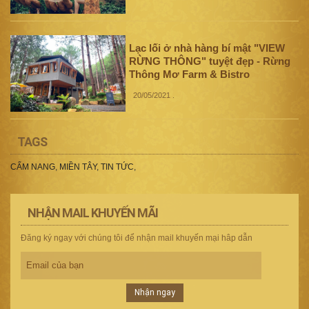
Lạc lối ở nhà hàng bí mật "VIEW
RỪNG THÔNG" tuyệt đẹp - Rừng
Thông Mơ Farm & Bistro
20/05/2021
.
TAGS
CẨM NANG
,
MIỀN TÂY
,
TIN TỨC
,
NHẬN MAIL KHUYẾN MÃI
Đăng ký ngay với chúng tôi để nhận mail khuyến mại hâp dẫn
Nhận ngay