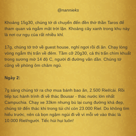
@nannieks
Khoảng 15g30, chúng tớ di chuyển đến đền thờ thần Taros để
tham quan và ngắm mặt trời lặn. Khoảng cây xanh trong khu này
là nơi cư ngụ của rất nhiều khỉ.
17g, chúng tớ trở về guest house, nghỉ ngơi rồi đi ăn. Chạy lòng
vòng ngắm thị trấn về đêm. Tầm cỡ 20g30, cả thị trấn chìm khuất
trong sương mờ 14 độ C, người đi đường vãn dần. Chúng tớ
cũng về phòng ôm chăm ngủ.
Ngày 2:
7g sáng chúng tớ ra chợ mua bánh bao ăn, 2.500 Riel/cái. Rồi
tiếp tục hành trình đi về thác Bousar - thác nước lớn nhất
Campuchia. Chạy xe 33km nhưng bù lại cung đường khá đẹp,
chúng tớ đến thác khi trong túi chỉ còn 23.000 Riel. Do không tìm
hiểu trước, nên cả bọn ngậm ngùi đi về vì mỗi vé vào thác là
10.000 Riel/người. Tiếc hùi hụi luôn!