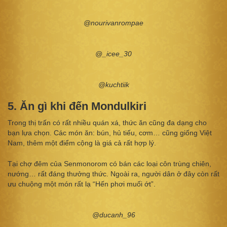
@nourivanrompae
@_icee_30
@kuchtiik
5. Ăn gì khi đến Mondulkiri
Trong thị trấn có rất nhiều quán xá, thức ăn cũng đa dạng cho
bạn lựa chọn. Các món ăn: bún, hủ tiếu, cơm… cũng giống Việt
Nam, thêm một điểm cộng là giá cả rất hợp lý.
Tại chợ đêm của Senmonorom có bán các loại côn trùng chiên,
nướng… rất đáng thưởng thức. Ngoài ra, người dân ở đây còn rất
ưu chuộng một món rất lạ “Hến phơi muối ớt”.
@ducanh_96