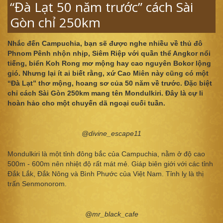
“Đà Lạt 50 năm trước” cách Sài
Gòn chỉ 250km
Nhắc đến Campuchia, bạn sẽ được nghe nhiều về thủ đô
Phnom Pênh nhộn nhịp, Siêm Riệp với quần thể Angkor nổi
tiếng, biển Koh Rong mơ mộng hay cao nguyên Bokor lộng
gió. Nhưng lại ít ai biết rằng, xứ Cao Miên này cũng có một
“Đà Lạt” thơ mộng, hoang sơ của 50 năm về trước. Đặc biệt
chỉ cách Sài Gòn 250km mang tên Mondulkiri. Đây là cự li
hoàn hảo cho một chuyến dã ngoại cuối tuần.
@divine_escape11
Mondulkiri là một tỉnh đông bắc của Campuchia, nằm ở độ cao
500m - 600m nên nhiệt độ rất mát mẻ. Giáp biên giới với các tỉnh
Đắk Lắk, Đắk Nông và Bình Phước của Việt Nam. Tỉnh lỵ là thị
trấn Senmonorom.
@mr_black_cafe