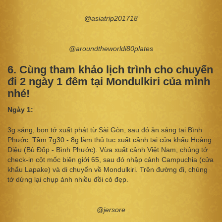
@asiatrip201718
@aroundtheworldi80plates
6. Cùng tham khảo lịch trình cho chuyến
đi 2 ngày 1 đêm tại Mondulkiri của mình
nhé!
Ngày 1:
3g sáng, bọn tớ xuất phát từ Sài Gòn, sau đó ăn sáng tại Bình
Phước. Tầm 7g30 - 8g làm thủ tục xuất cảnh tại cửa khẩu Hoàng
Diệu (Bù Đốp - Bình Phước). Vừa xuất cảnh Việt Nam, chúng tớ
check-in cột mốc biên giới 65, sau đó nhập cảnh Campuchia (cửa
khẩu Lapake) và di chuyển về Mondulkiri. Trên đường đi, chúng
tớ dừng lại chụp ảnh nhiều đồi cỏ đẹp.
@jersore