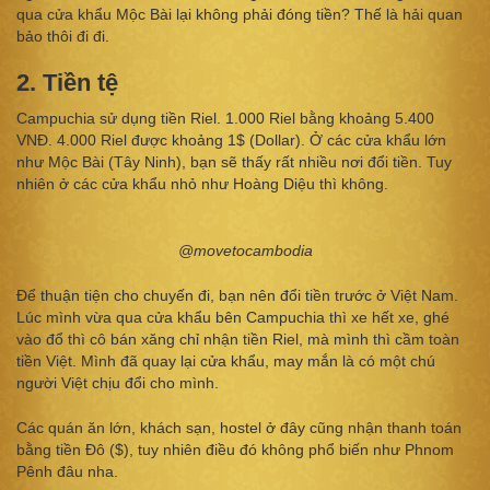
qua cửa khẩu Mộc Bài lại không phải đóng tiền? Thế là hải quan
bảo thôi đi đi.
2. Tiền tệ
Campuchia sử dụng tiền Riel. 1.000 Riel bằng khoảng 5.400
VNĐ. 4.000 Riel được khoảng 1$ (Dollar). Ở các cửa khẩu lớn
như Mộc Bài (Tây Ninh), bạn sẽ thấy rất nhiều nơi đổi tiền. Tuy
nhiên ở các cửa khẩu nhỏ như Hoàng Diệu thì không.
@movetocambodia
Để thuận tiện cho chuyến đi, bạn nên đổi tiền trước ở Việt Nam.
Lúc mình vừa qua cửa khẩu bên Campuchia thì xe hết xe, ghé
vào đổ thì cô bán xăng chỉ nhận tiền Riel, mà mình thì cầm toàn
tiền Việt. Mình đã quay lại cửa khẩu, may mắn là có một chú
người Việt chịu đổi cho mình.
Các quán ăn lớn, khách sạn, hostel ở đây cũng nhận thanh toán
bằng tiền Đô ($), tuy nhiên điều đó không phổ biến như Phnom
Pênh đâu nha.