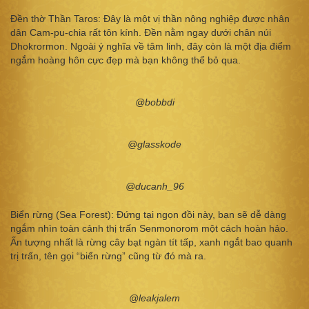
Đền thờ Thần Taros: Đây là một vị thần nông nghiệp được nhân
dân Cam-pu-chia rất tôn kính. Đền nằm ngay dưới chân núi
Dhokrormon. Ngoài ý nghĩa về tâm linh, đây còn là một địa điểm
ngắm hoàng hôn cực đẹp mà bạn không thể bỏ qua.
@bobbdi
@glasskode
@ducanh_96
Biển rừng (Sea Forest): Đứng tại ngọn đồi này, bạn sẽ dễ dàng
ngắm nhìn toàn cảnh thị trấn Senmonorom một cách hoàn hảo.
Ấn tượng nhất là rừng cây bạt ngàn tít tấp, xanh ngắt bao quanh
trị trấn, tên gọi “biển rừng” cũng từ đó mà ra.
@leakjalem