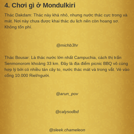
4. Chơi gì ở Mondulkiri
Thác Dakdam: Thác này khá nhỏ, nhưng nước thác cực trong và
mát. Nơi này chưa được khai thác du lịch nên còn hoang sơ.
Không tốn phí.
@michb3hr
Thác Bousar: Là thác nước lớn nhất Campuchia, cách thị trấn
Senmonorom khoảng 33 km. Đây là địa điểm picnic BBQ vô cùng
hợp lý bởi có nhiều tán cây to, nước thác mát và trong vắt. Vé vào
cổng 10.000 Riel/người.
@arun_pov
@calysodbd
@sleek.chameleon