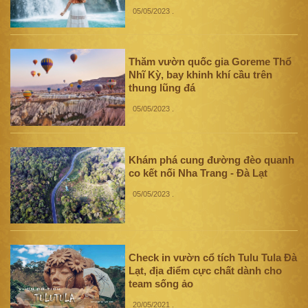
05/05/2023
.
Thăm vườn quốc gia Goreme Thổ
Nhĩ Kỳ, bay khinh khí cầu trên
thung lũng đá
05/05/2023
.
Khám phá cung đường đèo quanh
co kết nối Nha Trang - Đà Lạt
05/05/2023
.
Check in vườn cổ tích Tulu Tula Đà
Lạt, địa điểm cực chất dành cho
team sống ảo
20/05/2021
.