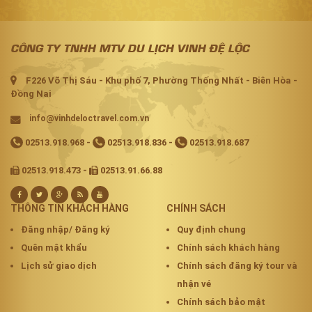
CÔNG TY TNHH MTV DU LỊCH VINH ĐỆ LỘC
F226 Võ Thị Sáu - Khu phố 7, Phường Thống Nhất - Biên Hòa -
Đồng Nai
info@vinhdeloctravel.com.vn
02513.918.968
-
02513.918.836
-
02513.918.687
02513.918.473 -
02513.91.66.88
THÔNG TIN KHÁCH HÀNG
CHÍNH SÁCH
Đăng nhập/ Đăng ký
Quy định chung
Quên mật khẩu
Chính sách khách hàng
Lịch sử giao dịch
Chính sách đăng ký tour và
nhận vé
Chính sách bảo mật