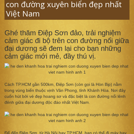
con đường xuyên biển đẹp nhất
Việt Nam
Ghé thăm Điệp Sơn đảo, trải nghiệm
cảm giác đi bộ trên con đường nổi giữa
đại dương sẽ đem lại cho bạn những
cảm giác mới mẻ, đầy thú vị.
Cách TP.HCM gần 500km, Điệp Sơn (còn gọi là Hòn Bịp) nằm
trong vùng biển thuộc vịnh Vân Phong, tỉnh Khánh Hòa. Nơi đây
cuốn hút bởi vẻ đẹp hoang sơ và đặc biệt là con đường nổi lênh
đênh giữa đại dương độc đáo nhất Việt Nam.
Để đến Điệp Sơn, từ Hà Nội hay TP.HCM, bạn có thể đi máy bay