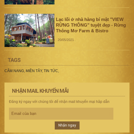
Lạc lối ở nhà hàng bí mật "VIEW
RỪNG THÔNG" tuyệt đẹp - Rừng
Thông Mơ Farm & Bistro
20/05/2021
.
TAGS
CẨM NANG
,
MIỀN TÂY
,
TIN TỨC
,
NHẬN MAIL KHUYẾN MÃI
Đăng ký ngay với chúng tôi để nhận mail khuyến mại hâp dẫn
Nhận ngay