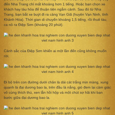
đến Nha Trang chỉ mất khoảng hơn 1 tiếng. Hoặc bạn chọn xe
khách hay tàu hỏa để thuận tiện ngắm cảnh. Sau đó từ Nha
Trang, bạn bắt xe buýt đi ra cảng Vạn Giã (huyện Vạn Ninh, tỉnh
Khánh Hòa). Thời gian di chuyển khoảng 1,5 tiếng, rồi thuê tàu,
ca nô ra Điệp Sơn (khoảng 20 phút).
Cảnh sắc của Điệp Sơn khiến ai một lần đến cũng không muốn
rời.
Đi bộ trên con đường dưới chân là dải cát trắng mịn màng, xung
quanh là đại dương bao la, trên đầu là nắng, gió đem lại cảm giác
vô cùng thích thú, xen lẫn hồi hộp và một chút sợ hãi khi bạn
bước giữa đại dương bao la.