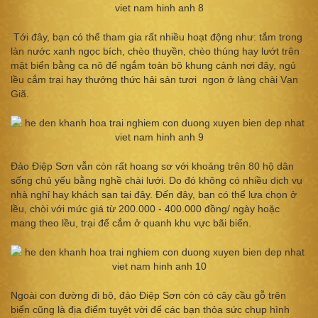
Tới đây, bạn có thể tham gia rất nhiều hoạt động như: tắm trong
làn nước xanh ngọc bích, chèo thuyền, chèo thúng hay lướt trên
mặt biển bằng ca nô để ngắm toàn bộ khung cảnh nơi đây, ngủ
lều cắm trại hay thưởng thức hải sản tươi ngon ở làng chài Vạn
Giã.
Đảo Điệp Sơn vẫn còn rất hoang sơ với khoảng trên 80 hộ dân
sống chủ yếu bằng nghề chài lưới. Do đó không có nhiều dịch vụ
nhà nghỉ hay khách sạn tại đây. Đến đây, bạn có thể lựa chọn ở
lều, chòi với mức giá từ 200.000 - 400.000 đồng/ ngày hoặc
mang theo lều, trại để cắm ở quanh khu vực bãi biển.
Ngoài con đường đi bộ, đảo Điệp Sơn còn có cây cầu gỗ trên
biển cũng là địa điểm tuyệt vời để các bạn thỏa sức chụp hình