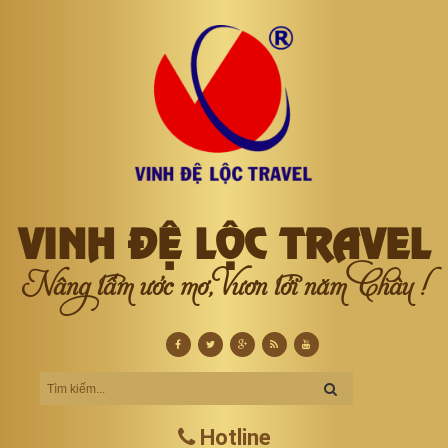
VINH ĐỆ LỘC TRAVEL
Nâng tầm ước mơ, Vươn tới năm Châu !
Hotline