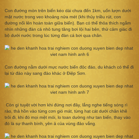
Con đường mòn trên biển kéo dài chưa đến 1km, uốn lượn dưới
mặt nước trong veo khoảng nửa mét (khi thủy triều rút, con
đường nổi lên hoàn toàn giữa biển). Bạn có thể thỏa thích ngắm
nhìn những đàn cá nhỏ tung tăng bơi lội hai bên, thử cảm giác đi
bộ dưới nước trong lúc từng đàn cá bơi qua chân.
Con đường nằm dưới mực nước biển độc đáo, du khách có thể đi
lại từ đảo này sang đảo khác ở Điệp Sơn.
Còn gì tuyệt vời hơn khi đứng nơi đây, lắng nghe tiếng sóng rì
rào, thả hồn vào từng cơn gió mát, từng hạt cát dưới chân khẽ
trôi đi, khi đó mọi mệt mỏi, lo toan dường như tan biến, thay vào
đó là sự thanh bình, yên ả của vùng đảo vắng.