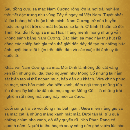
Sau đồng cừu, sa mạc Nam Cương rộng lớn là nơi trải nghiệm
thời tiết đặc trưng như vùng Tây Á ngay tại Việt Nam. Tuyệt nhất
là lúc hoàng hôn hoặc bình minh, Nam Cương trở nên huyễn
hoặc trong tiết trời dịu mát hoặc se se lạnh. Ở Bình Thuận có đồi
Trinh Nữ, đồi Hồng, sa mạc Hòa Thắng mênh mông nhưng vẫn
không sánh bằng Nam Cương. Đặc biệt, sa mạc này thu hút rất
đông các nhiếp ảnh gia trên thế giới đến đây để tạo ra những bức
ảnh tuyệt tác xuất hiện trên diễn đàn và các cuộc thi ảnh uy tín
quốc tế.
Khác với Nam Cương, sa mạc Mũi Dinh là những đồi cát vàng
xen lẫn những núi đá, thảo nguyên như Mông Cổ nhưng lại nằm
sát biển tạo vị thế ngoạn mục, hấp dẫn du khách. Vừa chinh phục
sa mạc, vừa hòa mình vào biển xanh, đêm ngủ trong những túp
lều được lấy kiểu từ dân du mục người Mông Cổ… là những trải
nghiệm rất riêng mà vùng này mới có được.
Cuối cùng, trở về với đồng nho bạt ngàn. Giữa miền nắng gió và
sa mạc cát là những mảng xanh mát mắt. Dưới tán lá, trĩu quả
những chùm nho xanh, đỏ đầy quyến rũ. Nho Phan Rang có
quanh năm. Người ta thu hoạch xoay vòng nên ghé vườn lúc nào