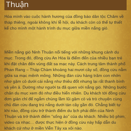
Thuận
Hòa mình vào cuộc hành hương của đồng bào dân tộc Chăm về
tháp thiêng, ngoài không khí lễ hội, du khách còn có thể tự thiết
kế cho mình một hành trình du mục giữa miền nắng gió.
Miền nắng gió Ninh Thuận nổi tiếng với những khung cảnh du
mục. Trong đó, đồng cừu An Hòa là điểm đến của nhiều bạn trẻ
khi đặt chân đến vùng đất sa mạc này. Cách trung tâm thành phố
Phan Rang – Tháp Chàm khoảng hai mươi cây số, đồng cừu nằm
giữa sa mạc mênh mông. Những đàn cừu hàng trăm con nhởn
nhơ gặm cỏ dưới cái nắng như thiêu đốt nhưng lại rất thanh bình
và yên ả. Dường như người ta đã quen với nắng gió. Những bước
chân du mục xem đó như điều hiển nhiên. Du khách tới đồng cừu
đơn giản chỉ để ngắm chúng lầm lũi gặm cỏ và trò chuyện cùng
chủ đàn cừu đang trú nắng dưới tán cây gần đó. Chẳng biết tự
khi nào, đồng cừu trở thành điểm du lịch phải đến của Ninh
Thuận và trở thành điểm “sống ảo” của du khách. Nhiều bộ phim,
video ca nhạc… được thực hiện ở đồng cừu này hấp dẫn du
khách cứ như ở miền Viễn Tây xa xôi nào.