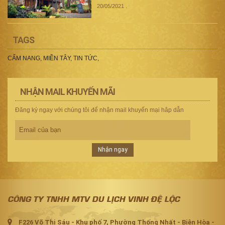
20/05/2021
.
TAGS
CẨM NANG
,
MIỀN TÂY
,
TIN TỨC
,
NHẬN MAIL KHUYẾN MÃI
Đăng ký ngay với chúng tôi để nhận mail khuyến mại hâp dẫn
Nhận ngay
CÔNG TY TNHH MTV DU LỊCH VINH ĐỆ LỘC
F226 Võ Thị Sáu - Khu phố 7, Phường Thống Nhất - Biên Hòa -