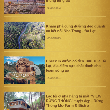
thung lũng đá
05/05/2023
.
Khám phá cung đường đèo quanh
co kết nối Nha Trang - Đà Lạt
05/05/2023
.
Check in vườn cổ tích Tulu Tula Đà
Lạt, địa điểm cực chất dành cho
team sống ảo
20/05/2021
.
Lạc lối ở nhà hàng bí mật "VIEW
RỪNG THÔNG" tuyệt đẹp - Rừng
Thông Mơ Farm & Bistro