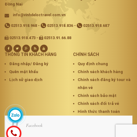
Đồng Nai
info@vinhdeloctravel.com.vn
02513.918.968
-
02513.918.836
-
02513.918.687
02513.918.473 -
02513.91.66.88
THÔNG TIN KHÁCH HÀNG
CHÍNH SÁCH
Đăng nhập/ Đăng ký
Quy định chung
Quên mật khẩu
Chính sách khách hàng
Lịch sử giao dịch
Chính sách đăng ký tour và
nhận vé
Chính sách bảo mật
Chính sách đổi trả vé
Hình thức thanh toán
Facebook