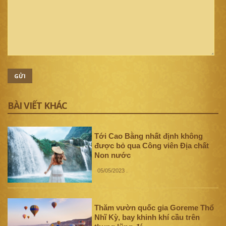
GỬI
BÀI VIẾT KHÁC
Tới Cao Bằng nhất định không
được bỏ qua Công viên Địa chất
Non nước
05/05/2023
.
Thăm vườn quốc gia Goreme Thổ
Nhĩ Kỳ, bay khinh khí cầu trên