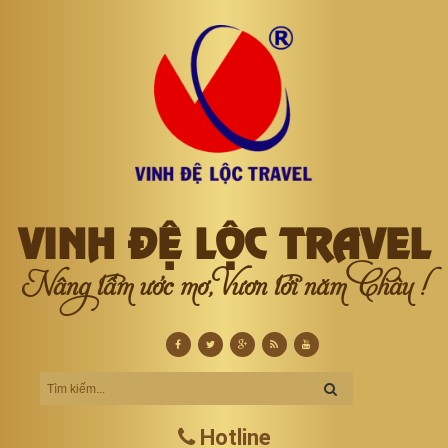
VINH ĐỆ LỘC TRAVEL
Nâng tầm ước mơ, Vươn tới năm Châu !
Hotline