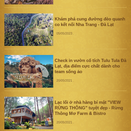
Khám phá cung đường đèo quanh
co kết nối Nha Trang - Đà Lạt
05/05/2023
.
Check in vườn cổ tích Tulu Tula Đà
Lạt, địa điểm cực chất dành cho
team sống ảo
20/05/2021
.
Lạc lối ở nhà hàng bí mật "VIEW
RỪNG THÔNG" tuyệt đẹp - Rừng
Thông Mơ Farm & Bistro
20/05/2021
.