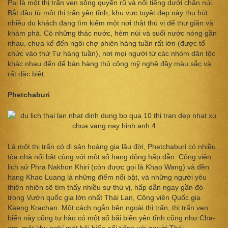
Pai là một thị trấn ven sông quyến rũ và nổi tiếng dưới chân núi.
Bắt đầu từ một thị trấn yên tĩnh, khu vực tuyệt đẹp này thu hút
nhiều du khách đang tìm kiếm một nơi thật thú vị để thư giãn và
khám phá. Có những thác nước, hẻm núi và suối nước nóng gần
nhau, chưa kể đến ngôi chợ phiên hàng tuần rất lớn (được tổ
chức vào thứ Tư hàng tuần), nơi mọi người từ các nhóm dân tộc
khác nhau đến để bán hàng thủ công mỹ nghệ đầy màu sắc và
rất đặc biệt.
Phetchaburi
Là một thị trấn có di sản hoàng gia lâu đời, Phetchaburi có nhiều
tòa nhà nổi bật cùng với một số hang động hấp dẫn. Công viên
lịch sử Phra Nakhon Khiri (còn được gọi là Khao Wang) và đền
hang Khao Luang là những điểm nổi bật, và những người yêu
thiên nhiên sẽ tìm thấy nhiều sự thú vị, hấp dẫn ngay gần đó
trong Vườn quốc gia lớn nhất Thái Lan, Công viên Quốc gia
Kaeng Krachan. Một cách ngắn bên ngoài thị trấn, thị trấn ven
biển này cũng tự hào có một số bãi biển yên tĩnh cũng như Cha-