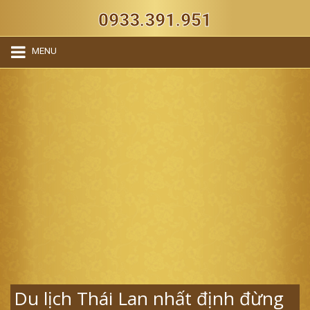
0933.391.951
MENU
Du lịch Thái Lan nhất định đừng