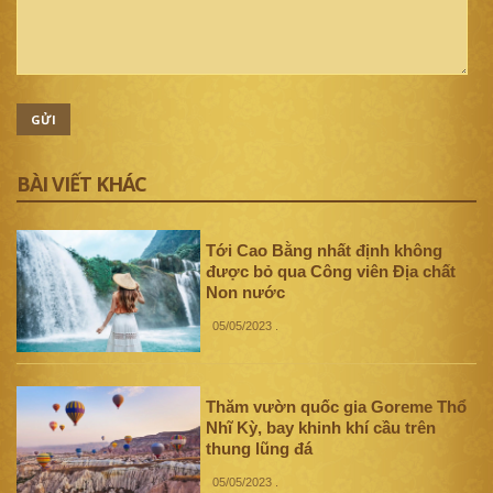
GỬI
BÀI VIẾT KHÁC
Tới Cao Bằng nhất định không
được bỏ qua Công viên Địa chất
Non nước
05/05/2023
.
Thăm vườn quốc gia Goreme Thổ
Nhĩ Kỳ, bay khinh khí cầu trên
thung lũng đá
05/05/2023
.