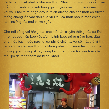
Có lẽ náo nhiệt nhất là khu ẩm thực. Nhiều người lớn tuổi vẫn cần
mẫn mưu sinh với gánh hàng gia truyền của mình giữa đêm
khuya. Phải thừa nhận đây là thiên đường của các món ăn truyền
thống chẳng lẫn vào đâu của xứ Đài, cơ man nào là món chiên
xào, nướng tỏa mùi thơm ngậy.
Chợ nổi tiếng với hàng loạt các món ăn truyền thống của xứ Đài
như hot dog nếp kẹp xúc xích, bánh bao, trứng tráng hàu, đậu
phụ thối, bạch tuộc nướng, gà phi lê chiên… Và sẽ mất thú vị khi
lạc vào thế giới ẩm thực mà không nhâm nhi món bạch tuộc xiên
nướng quẹt tương ớt cay nồng kèm thêm món trà sữa trân châu
mát lịm để tăng thêm độ khoái khẩu.