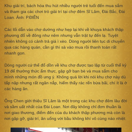
Khu giải trí, bách hóa thu hút nhiều người trẻ tuổi đến mua sắm
và tham gia các chơi trò giải trí tại chợ đêm Sĩ Lâm, Đài Bắc, Đài
Loan. Ảnh: P.ĐIỀN
Các lối dẫn vào chợ dường như hẹp lại khi về khuya khách thập
phương đổ về đông như nêm nhưng vẫn trật tự đến lạ. Tuyệt
nhiên không có cảnh trả giá ì xèo. Dòng người liên tục di chuyển
qua các hàng quán, cần gì thì sà vào mua rồi thanh toán rất
nhanh gọn.
Dòng người cứ thế đổ dồn về khu chợ được tạo lập từ cuối thế kỷ
19 để thưởng thức ẩm thực, gặp gỡ bạn bè và mua sắm cho
mình những món đồ ưng ý. Không quá lời khi nói khu chợ này dù
tấp nập nhưng rất ngăn nắp, hiếm thấy rác rến bừa bãi, chí ít là ở
các hàng ăn.
Ông Chen giới thiệu Sĩ Lâm là một trong các khu chợ đêm lâu đời
và sầm uất nhất của Đài Loan. Nơi đây không chỉ đơn thuần là
nơi giao thương, điểm đến của du khách thập phương mà còn là
nơi gặp gỡ, giải trí, ăn uống với bầu không khí vô cùng náo nhiệt.