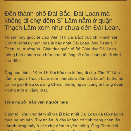
Đến thành phố Đài Bắc, Đài Loan mà
không đi chợ đêm Sĩ Lâm nằm ở quận
Thạch Lâm xem như chưa đến Đài Loan.
Từ sân bay quốc tế Đào Viên (TP Đài Bắc) trực chỉ khách sạn
Grand Hotel uy nghi hoa lệ bậc nhất Đài Loan, ông Peter L.Y
Chen, Vụ trưởng Vụ Giáo dục quốc tế Bộ Giáo dục Đài Loan,
thông báo nhanh sau bữa cơm tối ông sẽ dẫn chúng tôi đi chơi
chợ đêm.
Ông hóm hỉnh: "Đến TP Đài Bắc mà không đi chợ đêm Sĩ Lâm
nằm ở quận Thạch Lâm xem như chưa đến Đài Loan". Bị thu hút
bởi lời giới thiệu của ông Chen, những người cùng đi trong đoàn
không một ai vắng mặt.
Trăm người bán vạn người mua
7 giờ tối, khu chợ đêm sầm uất bậc nhất Đài Loan đã tấp nập kẻ
mua người bán. Tuy nhiên, ở đây không có tình trạng chen lấn
như thường thấy ở các chợ đêm truyền thống. Ông Chen giải