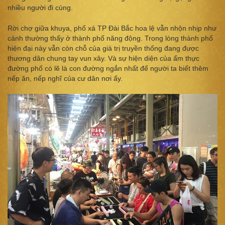
nhiều người đi cùng.
Rời chợ giữa khuya, phố xá TP Đài Bắc hoa lệ vẫn nhộn nhịp như
cảnh thường thấy ở thành phố năng động. Trong lòng thành phố
hiện đại này vẫn còn chỗ của giá trị truyền thống đang được
thương dân chung tay vun xây. Và sự hiện diện của ẩm thực
đường phố có lẽ là con đường ngắn nhất để người ta biết thêm
nếp ăn, nếp nghĩ của cư dân nơi ấy.