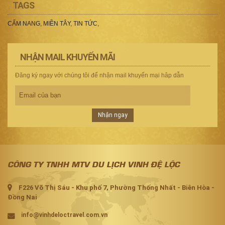
TAGS
CẨM NANG
,
MIỀN TÂY
,
TIN TỨC
,
NHẬN MAIL KHUYẾN MÃI
Đăng ký ngay với chúng tôi để nhận mail khuyến mại hâp dẫn
Nhận ngay
CÔNG TY TNHH MTV DU LỊCH VINH ĐỆ LỘC
F226 Võ Thị Sáu - Khu phố 7, Phường Thống Nhất - Biên Hòa -
Đồng Nai
info@vinhdeloctravel.com.vn