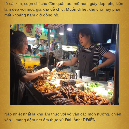
từ cái kim, cuộn chỉ cho đến quần áo, mũ nón, giày dép, phụ kiện
làm đẹp với mức giá khá dễ chịu. Muốn đi hết khu chợ này phải
mất khoảng năm giờ đồng hồ.
Náo nhiệt nhất là khu ẩm thực với vô vàn các món nướng, chiên
xào... mang đậm nét ẩm thực xứ Đài. Ảnh: P.ĐIỀN