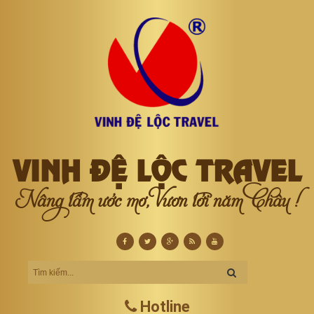
VINH ĐỆ LỘC TRAVEL
Nâng tầm ước mơ, Vươn tới năm Châu !
Hotline