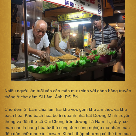
Nhiều người lớn tuổi vẫn cần mẫn mưu sinh với gánh hàng truyền
thống ở chợ đêm Sĩ Lâm. Ảnh: P.ĐIỀN
Chợ đêm Sĩ Lâm chia làm hai khu vực gồm khu ẩm thực và khu
bách hóa. Khu bách hóa bố trí quanh nhà hát Dương Minh truyền
thống và đền thờ cổ Chi Cheng trên đường Tá Nam. Tại đây, cơ
man nào là hàng hóa từ thủ công đến công nghiệp mà nhãn mác
đều dán chữ made in Taiwan. Khách thập phương có thể tìm mua