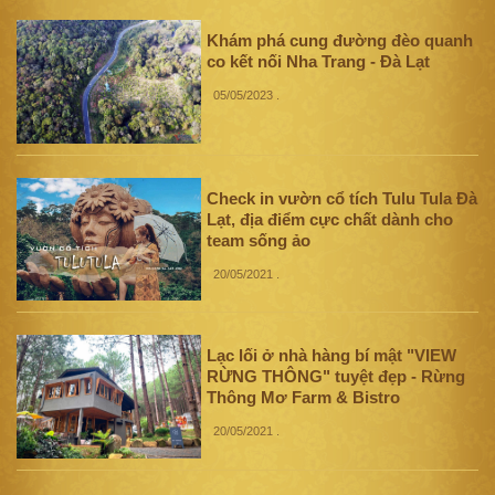
Khám phá cung đường đèo quanh
co kết nối Nha Trang - Đà Lạt
05/05/2023
.
Check in vườn cổ tích Tulu Tula Đà
Lạt, địa điểm cực chất dành cho
team sống ảo
20/05/2021
.
Lạc lối ở nhà hàng bí mật "VIEW
RỪNG THÔNG" tuyệt đẹp - Rừng
Thông Mơ Farm & Bistro
20/05/2021
.