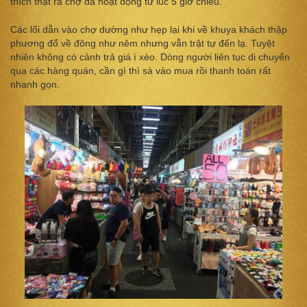
thích thật ra chợ đã hoạt động từ lúc 5 giờ chiều.
Các lối dẫn vào chợ dường như hẹp lại khi về khuya khách thập
phương đổ về đông như nêm nhưng vẫn trật tự đến lạ. Tuyệt
nhiên không có cảnh trả giá ì xèo. Dòng người liên tục di chuyển
qua các hàng quán, cần gì thì sà vào mua rồi thanh toán rất
nhanh gọn.