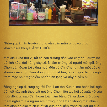
Những quán ăn truyền thống vẫn cần mẫn phục vụ thực
khách giữa khuya. Ảnh: P.ĐIỀN
Một điều khá thú vị, tất cả con đường dẫn vào chợ đều được lát
đá tinh xảo, dài hàng cây số. Nhắm chừng có người mỏi gối, ông
Chen dẫn đoàn tới viếng ngôi đền cổ Chi Cheng nằm một góc ở
khuôn viên chợ. Giữa dòng người bất tận, ồn ả, ngôi đền uy nghi,
trầm mặc như một điểm nhấn tĩnh lặng và đầy huyền bí.
Đồng nghiệp đi cùng người Thái Lan tên Kun bị mê hoặc bởi ngôi
đền cổ này anh theo sát gót ông Chen liên tục hỏi về xuất xứ của
ngôi đền, tại sao đền hoàn toàn làm bằng đá và được thờ cúng
thâm nghiêm. Là người am tường, ông Chen không mất nhiều
thời gian để giải thích xuất xứ của ngôi đền trong sự gật gù của