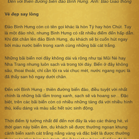
Đến với thiên đường biển đảo Bình Hưng. Ảnh: Báo Giao thông
Vẻ đẹp say lòng
Đảo Bình Hưng còn có tên gọi khác là hòn Tý hay hòn Chút. Tuy
là một đảo nhỏ, nhưng Bình Hưng có rất nhiều điểm đến hấp dẫn.
Khi đặt chân lên đảo Bình Hưng, du khách sẽ bị cuốn hút ngay
bởi màu nước biển trong xanh cùng những bãi cát trắng.
Những bãi biển nơi đây không dài và rộng như tại Mũi Né hay
Nha Trang nhưng luôn sạch và trong tới đáy. Biển ở đây không
sâu, thoai thoải, chỉ cần lội ra vài chục mét, nước ngang ngực là
đã thấy san hô ngay dưới chân.
Đến với Bình Hưng - thiên đường biển đảo, điều tuyệt vời nhất
chính là những bãi tắm trong xanh, sạch sẽ và hoang sơ... Đặc
biệt, trên các bãi biển còn có nhiều những tảng đá với nhiều hình
thù, kiểu dáng và màu sắc hết sức sinh động.
Thời điểm lý tưởng nhất để đến nơi đây là vào các tháng hè, vì
thời gian này biển êm, du khách sẽ được thưởng ngoạn khung
cảnh biển xanh cát trắng nắng vàng và đặc biệt là được thưởng