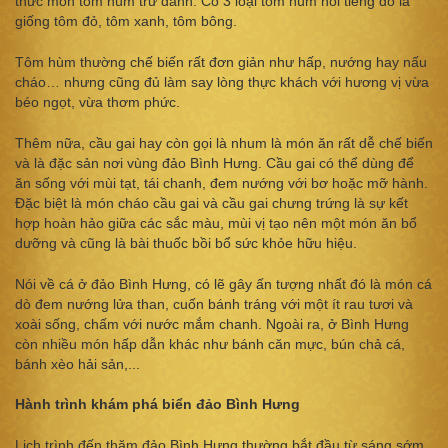
thức món tôm hùm trứ danh. Có 3 loại tôm hùm nổi tiếng đó là
giống tôm đỏ, tôm xanh, tôm bông.
Tôm hùm thường chế biến rất đơn giản như hấp, nướng hay nấu
cháo… nhưng cũng đủ làm say lòng thực khách với hương vị vừa
béo ngọt, vừa thơm phức.
Thêm nữa, cầu gai hay còn gọi là nhum là món ăn rất dễ chế biến
và là đặc sản nơi vùng đảo Bình Hưng. Cầu gai có thể dùng để
ăn sống với mùi tạt, tái chanh, đem nướng với bơ hoặc mỡ hành.
Đặc biệt là món cháo cầu gai và cầu gai chưng trứng là sự kết
hợp hoàn hảo giữa các sắc màu, mùi vị tạo nên một món ăn bổ
dưỡng và cũng là bài thuốc bồi bổ sức khỏe hữu hiệu.
Nói về cá ở đảo Bình Hưng, có lẽ gây ấn tượng nhất đó là món cá
dò đem nướng lửa than, cuốn bánh tráng với một ít rau tươi và
xoài sống, chấm với nước mắm chanh. Ngoài ra, ở Bình Hưng
còn nhiều món hấp dẫn khác như bánh căn mực, bún chả cá,
bánh xèo hải sản,...
Hành trình khám phá biển đảo Bình Hưng
Lịch trình đến thăm đảo Bình Hưng thường bắt đầu từ sáng sớm