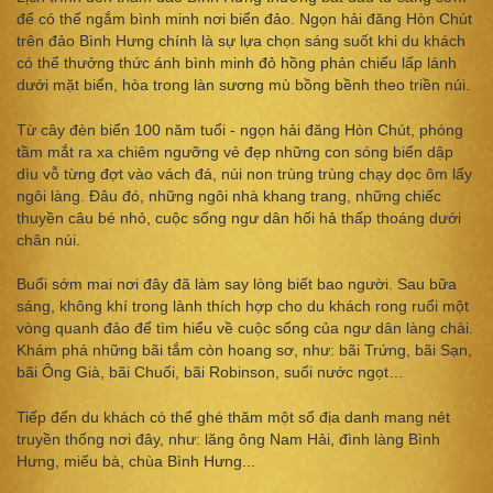
để có thể ngắm bình minh nơi biển đảo. Ngọn hải đăng Hòn Chút
trên đảo Bình Hưng chính là sự lựa chọn sáng suốt khi du khách
có thể thưởng thức ánh bình minh đỏ hồng phản chiếu lấp lánh
dưới mặt biển, hòa trong làn sương mù bồng bềnh theo triền núi.
Từ cây đèn biển 100 năm tuổi - ngọn hải đăng Hòn Chút, phóng
tầm mắt ra xa chiêm ngưỡng vẻ đẹp những con sóng biển dập
dìu vỗ từng đợt vào vách đá, núi non trùng trùng chạy dọc ôm lấy
ngôi làng. Đâu đó, những ngôi nhà khang trang, những chiếc
thuyền câu bé nhỏ, cuộc sống ngư dân hối hả thấp thoáng dưới
chân núi.
Buổi sớm mai nơi đây đã làm say lòng biết bao người. Sau bữa
sáng, không khí trong lành thích hợp cho du khách rong ruổi một
vòng quanh đảo để tìm hiểu về cuộc sống của ngư dân làng chài.
Khám phá những bãi tắm còn hoang sơ, như: bãi Trứng, bãi Sạn,
bãi Ông Già, bãi Chuối, bãi Robinson, suối nước ngọt…
Tiếp đến du khách có thể ghé thăm một số địa danh mang nét
truyền thống nơi đây, như: lăng ông Nam Hải, đình làng Bình
Hưng, miếu bà, chùa Bình Hưng...