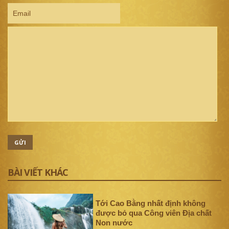
GỬI
BÀI VIẾT KHÁC
Tới Cao Bằng nhất định không
được bỏ qua Công viên Địa chất
Non nước