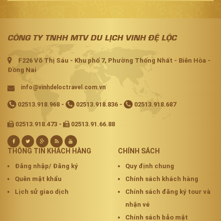
CÔNG TY TNHH MTV DU LỊCH VINH ĐỆ LỘC
F226 Võ Thị Sáu - Khu phố 7, Phường Thống Nhất - Biên Hòa -
Đồng Nai
info@vinhdeloctravel.com.vn
02513.918.968
-
02513.918.836
-
02513.918.687
02513.918.473 -
02513.91.66.88
THÔNG TIN KHÁCH HÀNG
CHÍNH SÁCH
Đăng nhập/ Đăng ký
Quy định chung
Quên mật khẩu
Chính sách khách hàng
Lịch sử giao dịch
Chính sách đăng ký tour và
nhận vé
Chính sách bảo mật