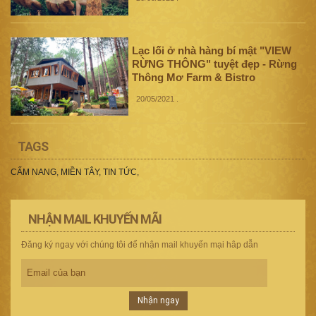
Lạc lối ở nhà hàng bí mật "VIEW
RỪNG THÔNG" tuyệt đẹp - Rừng
Thông Mơ Farm & Bistro
20/05/2021
.
TAGS
CẨM NANG
,
MIỀN TÂY
,
TIN TỨC
,
NHẬN MAIL KHUYẾN MÃI
Đăng ký ngay với chúng tôi để nhận mail khuyến mại hâp dẫn
Nhận ngay