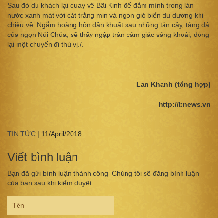
Sau đó du khách lại quay về Bãi Kinh để đắm mình trong làn
nước xanh mát với cát trắng mịn và ngọn gió biển du dương khi
chiều về. Ngắm hoàng hôn dần khuất sau những tán cây, tảng đá
của ngọn Núi Chúa, sẽ thấy ngập tràn cảm giác sảng khoái, đóng
lại một chuyến đi thú vị./.
Lan Khanh (tổng hợp)
http://bnews.vn
TIN TỨC
|
11/April/2018
Viết bình luận
Bạn đã gửi bình luận thành công. Chúng tôi sẽ đăng bình luận
của bạn sau khi kiểm duyệt.