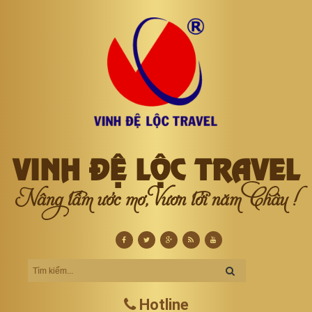
VINH ĐỆ LỘC TRAVEL
Nâng tầm ước mơ, Vươn tới năm Châu !
Hotline