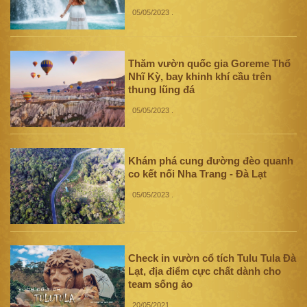
05/05/2023
.
Thăm vườn quốc gia Goreme Thổ
Nhĩ Kỳ, bay khinh khí cầu trên
thung lũng đá
05/05/2023
.
Khám phá cung đường đèo quanh
co kết nối Nha Trang - Đà Lạt
05/05/2023
.
Check in vườn cổ tích Tulu Tula Đà
Lạt, địa điểm cực chất dành cho
team sống ảo
20/05/2021
.