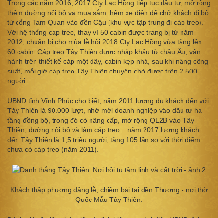
Trong các năm 2016, 2017 Cty Lạc Hồng tiếp tục đầu tư, mở rộng
thêm đường nội bộ và mua sắm thêm xe điện để chở khách đi bộ
từ cổng Tam Quan vào đền Cậu (khu vực tập trung đi cáp treo).
Với hệ thống cáp treo, thay vì 50 cabin được trang bị từ năm
2012, chuẩn bị cho mùa lễ hội 2018 Cty Lạc Hồng vừa tăng lên
60 cabin. Cáp treo Tây Thiên được nhập khẩu từ châu Âu, vận
hành trên thiết kế cáp một dây, cabin kẹp nhả, sau khi nâng công
suất, mỗi giờ cáp treo Tây Thiên chuyên chở được trên 2.500
người.
UBND tỉnh Vĩnh Phúc cho biết, năm 2011 lượng du khách đến với
Tây Thiên là 90.000 lượt, nhờ mời doanh nghiệp vào đầu tư hạ
tầng đồng bộ, trong đó có nâng cấp, mở rộng QL2B vào Tây
Thiên, đường nội bộ và làm cáp treo... năm 2017 lượng khách
đến Tây Thiên là 1,5 triệu người, tăng 105 lần so với thời điểm
chưa có cáp treo (năm 2011).
Khách thập phương dâng lễ, chiêm bái tại đền Thượng - nơi thờ
Quốc Mẫu Tây Thiên.