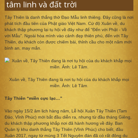
tâm linh và đất trời
Tây Thiên là danh thắng thờ Ðạo Mẫu linh thiêng. Ðây cũng là nơi
phát tích đầu tiên của Phật giáo Việt Nam. Cứ độ Xuân về, du
khách thập phương lại tụ hội về đây như để “Ðến với Phật - Về
với Mẫu”. Ngoài hòa mình vào cảnh đẹp thiên phú, đến với Tây
Thiên, du khách còn được chiêm bái, thỉnh cầu cho một năm mới
bình an, may mắn.
Xuân về, Tây Thiên đang là nơi tụ hội của du khách khắp mọi
miền​. Ảnh: Lê Tâm.
Tây Thiên “miền cực lạc…”
Vào ngày 15/2 âm lịch hàng năm, Lễ hội Xuân Tây Thiên (Tam
Đảo, Vĩnh Phúc) mới bắt đầu diễn ra, nhưng từ đầu tháng Giêng,
du khách thập phương khắp nơi đã hành hương về đây. Ban
Quản lý khu danh thắng Tây Thiên (Vĩnh Phúc) cho biết, đầu
Xuân 2017, ngay từ mùng 3 Tết Nguyên đán đã có rất đông du