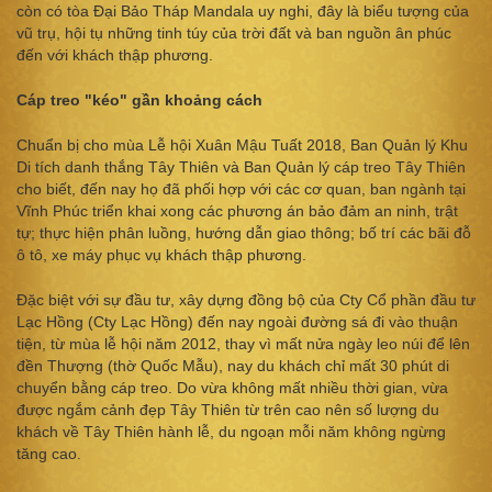
còn có tòa Đại Bảo Tháp Mandala uy nghi, đây là biểu tượng của
vũ trụ, hội tụ những tinh túy của trời đất và ban nguồn ân phúc
đến với khách thập phương.
Cáp treo
"kéo" gần khoảng cách
Chuẩn bị cho mùa Lễ hội Xuân Mậu Tuất 2018, Ban Quản lý Khu
Di tích danh thắng Tây Thiên và Ban Quản lý cáp treo Tây Thiên
cho biết, đến nay họ đã phối hợp với các cơ quan, ban ngành tại
Vĩnh Phúc triển khai xong các phương án bảo đảm an ninh, trật
tự; thực hiện phân luồng, hướng dẫn giao thông; bố trí các bãi đỗ
ô tô, xe máy phục vụ khách thập phương.
Đặc biệt với sự đầu tư, xây dựng đồng bộ của Cty Cổ phần đầu tư
Lạc Hồng (Cty Lạc Hồng) đến nay ngoài đường sá đi vào thuận
tiện, từ mùa lễ hội năm 2012, thay vì mất nửa ngày leo núi để lên
đền Thượng (thờ Quốc Mẫu), nay du khách chỉ mất 30 phút di
chuyển bằng cáp treo. Do vừa không mất nhiều thời gian, vừa
được ngắm cảnh đẹp Tây Thiên từ trên cao nên số lượng du
khách về Tây Thiên hành lễ, du ngoạn mỗi năm không ngừng
tăng cao.