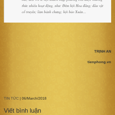
thức nhiều hoạt động, như: Đêm hội Hoa đăng; đấu vật
cổ truyền; làm bánh chưng; hội báo Xuân…
TRỊNH AN
tienphong.vn
TIN TỨC
|
06/March/2018
Viết bình luận