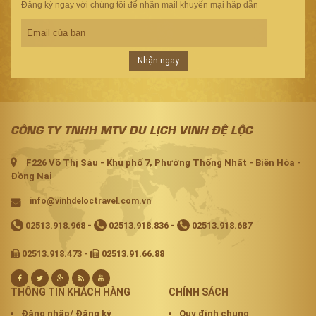
Đăng ký ngay với chúng tôi để nhận mail khuyến mại hâp dẫn
Nhận ngay
CÔNG TY TNHH MTV DU LỊCH VINH ĐỆ LỘC
F226 Võ Thị Sáu - Khu phố 7, Phường Thống Nhất - Biên Hòa -
Đồng Nai
info@vinhdeloctravel.com.vn
02513.918.968
-
02513.918.836
-
02513.918.687
02513.918.473 -
02513.91.66.88
THÔNG TIN KHÁCH HÀNG
CHÍNH SÁCH
Đăng nhập/ Đăng ký
Quy định chung