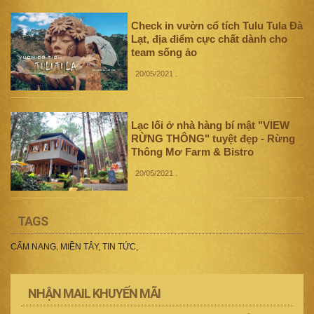
Check in vườn cổ tích Tulu Tula Đà
Lạt, địa điểm cực chất dành cho
team sống ảo
20/05/2021
.
Lạc lối ở nhà hàng bí mật "VIEW
RỪNG THÔNG" tuyệt đẹp - Rừng
Thông Mơ Farm & Bistro
20/05/2021
.
TAGS
CẨM NANG
,
MIỀN TÂY
,
TIN TỨC
,
NHẬN MAIL KHUYẾN MÃI