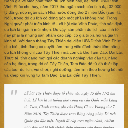
Đánh giá về việc phát triển du lịch hiện nay, đại diện UBND tỉnh
Vĩnh Phúc cho hay, năm 2017 thu ngân sách của tỉnh đạt 32.000
tỷ đồng, nộp ngân sách Nhà nước đứng thứ 2 miền Bắc (sau Hà
Nội), trong đó du lịch có đóng góp một phần không nhỏ. Trong
Nghị quyết phát triển kinh tế - xã hội của Vĩnh Phúc, tỉnh xác định,
du lịch là ngành mũi nhọn. Do vậy, sản phẩm du lịch của tỉnh từ
nay phải là những sản phẩm cao cấp, có giá trị xã hội và giá trị
kinh tế. Với danh thắng Tây Thiên đại diện UBND tỉnh Vĩnh Phúc
cho biết, tỉnh đang có quyết tâm trong việc đánh thức tiềm năng
du lịch không chỉ của Tây Thiên mà còn cả khu Tam Đảo, Đại Lải.
Thực tế, tỉnh đang mời gọi các doanh nghiệp vào đầu tư, nâng
cấp hạ tầng, trong đó có Tây Thiên, Tam Đảo để từ đó thiết lập
các tour du lịch, vui chơi, nghỉ dưỡng, tâm linh theo hướng kết nối
và khép kín vùng từ Tam Đảo, Đại Lải đến Tây Thiên.
Lễ hội Tây Thiên được tổ chức vào ngày 15 đến 17/2 âm
lịch. Lễ hội là sự tưởng nhớ công ơn của Quốc mẫu Lăng
thị Tiêu, Chính vương phi của Hùng Chiêu Vương thứ 7.
Năm 2016, Tây Thiên được trao Bằng công nhận Di tích
Quốc gia đặc biệt. Ngoài đi cáp treo ngắm cảnh, chiêm
bái; đến với lễ hội khách thập phương còn được thưởng