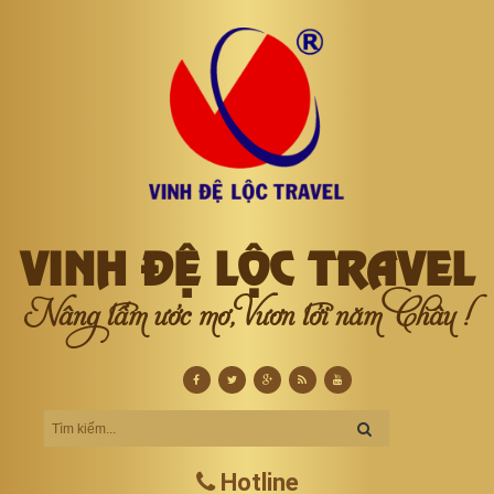
VINH ĐỆ LỘC TRAVEL
Nâng tầm ước mơ, Vươn tới năm Châu !
Hotline