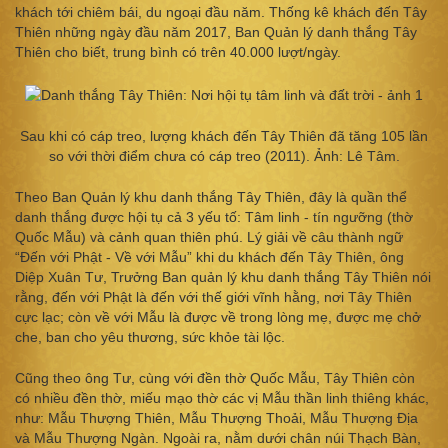
khách tới chiêm bái, du ngoại đầu năm. Thống kê khách đến Tây
Thiên những ngày đầu năm 2017, Ban Quản lý danh thắng Tây
Thiên cho biết, trung bình có trên 40.000 lượt/ngày.
Sau khi có cáp treo, lượng khách đến Tây Thiên đã tăng 105 lần
so với thời điểm chưa có cáp treo (2011). Ảnh: Lê Tâm.
Theo Ban Quản lý khu danh thắng Tây Thiên, đây là quần thể
danh thắng được hội tụ cả 3 yếu tố: Tâm linh - tín ngưỡng (thờ
Quốc Mẫu) và cảnh quan thiên phú. Lý giải về câu thành ngữ
“Đến với Phật - Về với Mẫu” khi du khách đến Tây Thiên, ông
Diệp Xuân Tư, Trưởng Ban quản lý khu danh thắng Tây Thiên nói
rằng, đến với Phật là đến với thế giới vĩnh hằng, nơi Tây Thiên
cực lạc; còn về với Mẫu là được về trong lòng mẹ, được mẹ chở
che, ban cho yêu thương, sức khỏe tài lộc.
Cũng theo ông Tư, cùng với đền thờ Quốc Mẫu, Tây Thiên còn
có nhiều đền thờ, miếu mạo thờ các vị Mẫu thần linh thiêng khác,
như: Mẫu Thượng Thiên, Mẫu Thượng Thoải, Mẫu Thượng Ðịa
và Mẫu Thượng Ngàn. Ngoài ra, nằm dưới chân núi Thạch Bàn,